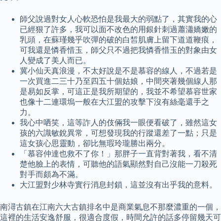
師父說過對女人心軟恐怕是我最大的弱點了，其實我的心
已經狠了許多，我可以面不改色的用銀針刺過蕭瀟嬌嫩的
乳頭，在蘇瑾幾乎吹彈的破的白皙肌膚上留下道道鞭痕，
可我還是憐香惜玉，師父只不過把我憐香惜玉的對象由女
人變成了美人而已。
冀小仙天真浪漫，不太好說是不是慕容的線人，不過若是
一次買進二三十乃至四五十個姑娘，中間夾著幾個線人那
是易如反掌，可這正是我所期望的，我並不希望慕容世家
也像十二連環塢一般在大江盟的攻擊下沒有絲毫還手之
力。
我心中哂笑，這等詐人的伎倆我一眼便看破了，雖然這女
孩的六識敏銳異常，可想發現我的行蹤還差了一點；只是
這女孩心思靈動，卻比無瑕玲瓏勝出兩分。
「慕容仲達也救不了你！」那胖子一直背對著我，看不清
楚他臉上的表情，可聽他的語氣顯然對自己沒能一刀殺死
對手而頗為不滿。
大江盟對少林寺實行消息封鎖，這並沒有出乎我的意料。
南潯古鎮在江南六大古鎮排名中是商業氣息不那麼濃重的一個，
這裡的生活安逸舒服，很適合度假，時間允許的話多停留幾天可