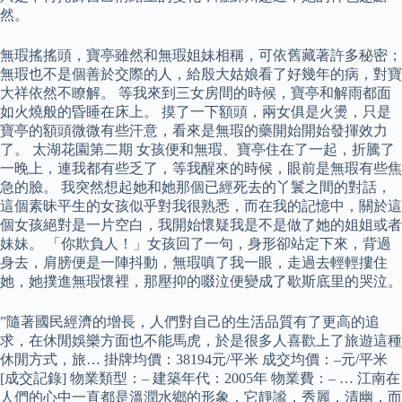
然。
無瑕搖搖頭，寶亭雖然和無瑕姐妹相稱，可依舊藏著許多秘密；
無瑕也不是個善於交際的人，給殷大姑娘看了好幾年的病，對寶
大祥依然不瞭解。 等我來到三女房間的時候，寶亭和解雨都面
如火燒般的昏睡在床上。 摸了一下額頭，兩女俱是火燙，只是
寶亭的額頭微微有些汗意，看來是無瑕的藥開始開始發揮效力
了。 太湖花園第二期 女孩便和無瑕、寶亭住在了一起，折騰了
一晚上，連我都有些乏了，等我醒來的時候，眼前是無瑕有些焦
急的臉。 我突然想起她和她那個已經死去的丫鬟之間的對話，
這個素昧平生的女孩似乎對我很熟悉，而在我的記憶中，關於這
個女孩絕對是一片空白，我開始懷疑我是不是做了她的姐姐或者
妹妹。 「你欺負人！」女孩回了一句，身形卻站定下來，背過
身去，肩膀便是一陣抖動，無瑕嗔了我一眼，走過去輕輕摟住
她，她撲進無瑕懷裡，那壓抑的啜泣便變成了歇斯底里的哭泣。
”隨著國民經濟的增長，人們對自己的生活品質有了更高的追
求，在休閒娛樂方面也不能馬虎，於是很多人喜歡上了旅遊這種
休閒方式，旅… 掛牌均價：38194元/平米 成交均價：–元/平米
[成交記錄] 物業類型：– 建築年代：2005年 物業費：– … 江南在
人們的心中一直都是溫潤水鄉的形象，它靜謐，秀麗，清幽，而