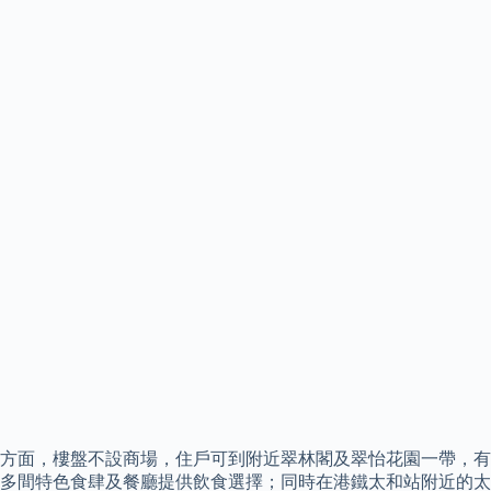
方面，樓盤不設商場，住戶可到附近翠林閣及翠怡花園一帶，有
多間特色食肆及餐廳提供飲食選擇；同時在港鐵太和站附近的太