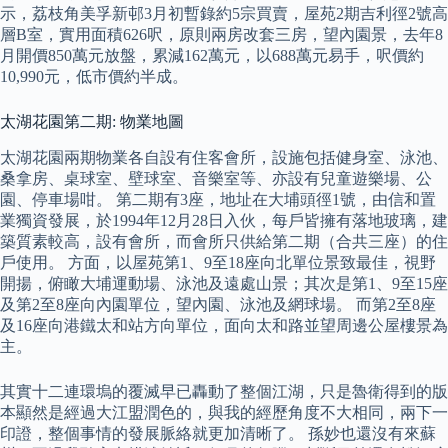
示，荔枝角美孚新邨3月初暫錄約5宗買賣，屋苑2期吉利徑2號高
層B室，實用面積626呎，原則兩房改套三房，望內園景，去年8
月開價850萬元放盤，累減162萬元，以688萬元易手，呎價約
10,990元，低市價約半成。
太湖花園第二期: 物業地圖
太湖花園兩期物業各自設有住客會所，設施包括健身室、泳池、
桑拿房、桌球室、壁球室、音樂室等、亦設有兒童遊樂場、公
園、停車場咁。 第二期有3座，地址在大埔頭徑1號，由信和置
業獨資發展，於1994年12月28日入伙，每戶皆擁有落地玻璃，建
築質素較高，設有會所，而會所只供給第二期（合共三座）的住
戶使用。 方面，以屋苑第1、9至18座向北單位景致最佳，視野
開揚，俯瞰大埔運動場、泳池及遠處山景；其次是第1、9至15座
及第2至8座向內園單位，望內園、泳池及網球場。 而第2至8座
及16座向港鐵太和站方向單位，面向太和路並望周邊公屋樓景為
主。
其實十二連環塢的覆滅早已轟動了整個江湖，只是魯衛得到的版
本顯然是經過大江盟潤色的，與我的經歷角度不大相同，兩下一
印證，整個事情的發展脈絡就更加清晰了。 孫妙也還沒有來蘇