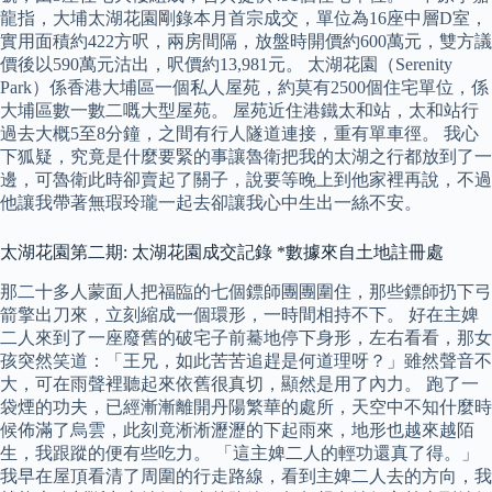
龍指，大埔太湖花園剛錄本月首宗成交，單位為16座中層D室，
實用面積約422方呎，兩房間隔，放盤時開價約600萬元，雙方議
價後以590萬元沽出，呎價約13,981元。 太湖花園（Serenity
Park）係香港大埔區一個私人屋苑，約莫有2500個住宅單位，係
大埔區數一數二嘅大型屋苑。 屋苑近住港鐵太和站，太和站行
過去大概5至8分鐘，之間有行人隧道連接，重有單車徑。 我心
下狐疑，究竟是什麼要緊的事讓魯衛把我的太湖之行都放到了一
邊，可魯衛此時卻賣起了關子，說要等晚上到他家裡再說，不過
他讓我帶著無瑕玲瓏一起去卻讓我心中生出一絲不安。
太湖花園第二期: 太湖花園成交記錄 *數據來自土地註冊處
那二十多人蒙面人把福臨的七個鏢師團團圍住，那些鏢師扔下弓
箭擎出刀來，立刻縮成一個環形，一時間相持不下。 好在主婢
二人來到了一座廢舊的破宅子前驀地停下身形，左右看看，那女
孩突然笑道：「王兄，如此苦苦追趕是何道理呀？」雖然聲音不
大，可在雨聲裡聽起來依舊很真切，顯然是用了內力。 跑了一
袋煙的功夫，已經漸漸離開丹陽繁華的處所，天空中不知什麼時
候佈滿了烏雲，此刻竟淅淅瀝瀝的下起雨來，地形也越來越陌
生，我跟蹤的便有些吃力。 「這主婢二人的輕功還真了得。」
我早在屋頂看清了周圍的行走路線，看到主婢二人去的方向，我