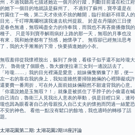
州，不過我聽高七描述她近一個月的行蹤，判斷目前還在松江府
的她下一個目的地就該是蘇州了。 不過到了蘇州，寶亭還是在
竹園住了一晚，第二天才依依不捨的離開，臨行前顧不得眾人的
目光，千叮嚀萬囑咐讓我速去杭州提親。 於是在丹陽的三日便
是春色無邊，無瑕竭盡全力的侍奉我，而我也不再吝嗇播撒我的
種子。 只是等到寶亭解雨病好上路的那一天，無瑕的月事也沒
有來，我和她便都有了預感，她懷孕了。 無瑕卻已經無法思考
了，我的大手漸漸的下滑，快要插進她的小衣。
無瑕羞得從我懷裡脫出，躲到了身後，看樣子似乎還不如玲瓏大
方。 魯衛使了個眼色，魯大嫂便拉著三女到一邊說話去了。
「玲瓏……」我的目光裡滿是愛意，姐妹倆隻猶豫了? 那，便一
左一右的靠在我的身上，我知道雖然要掃除她倆的心裡障礙或許
還要費一番周折，可在外人面前姐妹倆顯然不願違背我的心意。
「你還說她是玉無瑕？！」就像是被抓住了手脖子的小偷還在喊
自己清白，魯衛三人見我出人意表的舉動，俱是目瞪口呆，連玲
瓏也因為眼看著自己的母親投入自己丈夫的懷抱而閃過一絲驚恐
不安的神色。 看他一點沒有鬆口的餘地，我也適時的轉移了話
題。
太湖花園第二期: 太湖花園2期18座評論