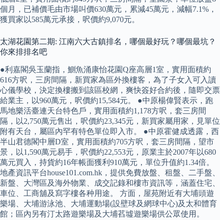
個月，已補價毛由市場叫價630萬元，累減45萬元，減幅7.1%，
獲買家以585萬元承接，呎價約9,070元。
太湖花園第二期: 江南六大古鎮排名，哪個最好玩？哪個最坑？
你來排排名吧
●利嘉閣吳玉蘭指，鰂魚涌康怡花園Q座高層1室，實用面積約
616方呎，三房間隔，新買家為區外換樓客，為了子女入可入讀
心儀學校，決定換樓搬到該區校網，爽快簽好合約後，隨即交票
給業主，以960萬元，呎價約15,584元。 ●中原楊偉賢表示，跑
馬地樂活臺連天台特色戶，實用面積約1,178方呎，套三房間
隔，以2,750萬元售出，呎價約23,345元，新買家屬用家，見單位
附有天台，屬區內罕有特色單位即入市。 ●中原霍健成透露，西
半山君德閣中層D室，實用面積約705方呎，套三房間隔，望市
景，以1,590萬元易手，呎價約22,553元，原業主於2007年以680
萬元買入，持貨約16年帳面獲利910萬元，單位升值約1.34倍。
地產資訊平台house101.com.hk，提供免費放盤、租盤、二手盤、
新盤、大灣區及海外物業、成交記錄和樓市資訊等，涵蓋住宅、
車位、工商舖及寫字樓各种用途。 方面，屋苑附近有大埔頭遊
樂場、大埔游泳池、大埔運動場(設壁球及網球中心)及太和體育
館；區內另有汀太路遊樂場及大埔萏墟遊樂場供公眾使用。