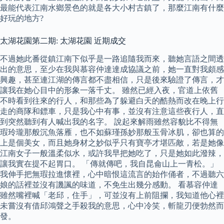
最能代表江南水鄉景色的就是各大小村古鎮了，那麼江南有什麼
好玩的地方?
太湖花園第二期: 太湖花園 近期成交
不過她此番從鎮江南下似乎是一路追隨我而來，聽她言語之間透
出的意思，至少在我與慕容仲達達成協議之前，她一直對我頗感
興趣，甚至連江湖的傳言都不盡相信，只是後來驗證了傳言，才
讓我在她心目中的形象一落千丈。 雖然已經入夜，官道上依舊
不時看到往來的行人，和那些為了躲避白天的酷熱而改在晚上行
走的商隊和鏢車，只是我心中有事，並沒有注意這些夜行人，直
到突然聽到有人喊出我的名字。 說起來解雨雖然容貌比不得無
瑕玲瓏那般沉魚落雁，也不如蘇瑾孫妙那般玉骨冰肌，卻也算的
上是個美女，而且她身材之妙似乎只有寶亭才堪匹敵，若是她像
江南女子一般溫柔似水，或許我早把她吃了，只是她如此潑辣，
讓我實在提不起胃口。 「傳就傳吧，我自昆侖山上一青松。」
我伸手把無瑕拉進懷裡，心中暗恨這流言的始作俑者，不過聽六
娘的話裡並沒有譏諷的味道，不免生出幾分感動。 看慕容仲達
雖然嘴裡喊「老邱，住手」，可並沒有上前阻攔，我知道他心裡
未嘗沒有借邱鴻聲之手殺我的意思，心中冷笑，斬龍刃便勃然而
發。