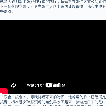
就能大致判斷出來她們行進的路線，每每趕在她們之前來到她們
下一個落腳之處，不過主婢二人跟上來的速度很快，我心中也有
些驚訝。
「誤會，誤會！」等我轉過頭來的時候，他乾瘦的臉上已經滿是
笑容，橫在那女孩脖頸處的短劍早收了起來，就連她口中的毛巾