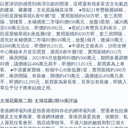
以更深切的感受到南潯古鎮的閒適，這裡還有很多富含文化氣息
的建築、藏書樓，文化底蘊極其深厚。 ●世紀21奇豐楊麗娟稱，
沙田居屋愉翠苑K座中層7室，實用面積約650方呎，套三房間
隔，望樓景，未補價第二市場叫價650萬元，放盤3星期，減20萬
至630萬元沽出，呎價約9,692元。 ●世紀21奇豐吳元利表示，沙
田居屋愉翠苑K座低層6室，實用面積約650方呎，套三房間隔，
原先於未補價第二市場叫價610萬元，放盤1個月，微減10萬元，
以600萬元沽出，呎價約9,231元。 ●中原杜文俊表示，沙田全輝
中心剛錄本月首宗買賣，屋苑B座中層5室，實用面積約312方
呎，兩房間隔，2021年6月放盤時叫價約560萬元，期間多番調整
叫價，議價後以406萬元易手，呎價約13,013元，新買家為上車
客。 ●中原麥家寶稱，粉嶺中心H座低層1室，實用面積約366方
呎，兩房間隔，有裝修，開價約470萬元，議價後以450萬元易
手，呎價約12,295元，新買家為家長客，見單位有裝修，即購入
單位予兒子將來結婚之用。
太湖花園第二期: 太湖花園2期16座評論
香港網球場列表是指香港現時存在的網球場列表，營運者包括康
樂及文化事務署、香港網球總會、香港房屋委員會、俱樂部、私
人屋苑住客會所、酒店或學校等。 不過六娘的敏銳和對江湖大