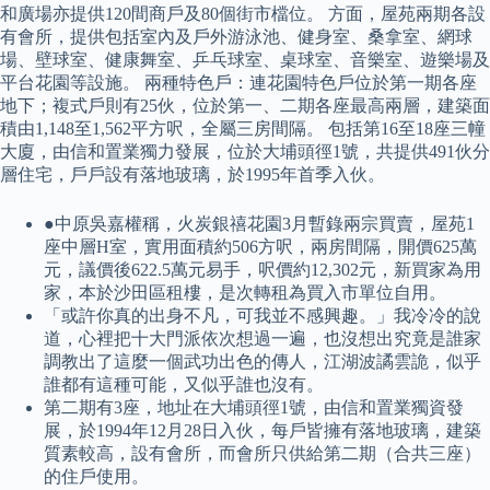
和廣場亦提供120間商戶及80個街市檔位。 方面，屋苑兩期各設
有會所，提供包括室內及戶外游泳池、健身室、桑拿室、網球
場、壁球室、健康舞室、乒乓球室、桌球室、音樂室、遊樂場及
平台花園等設施。 兩種特色戶：連花園特色戶位於第一期各座
地下；複式戶則有25伙，位於第一、二期各座最高兩層，建築面
積由1,148至1,562平方呎，全屬三房間隔。 包括第16至18座三幢
大廈，由信和置業獨力發展，位於大埔頭徑1號，共提供491伙分
層住宅，戶戶設有落地玻璃，於1995年首季入伙。
●中原吳嘉權稱，火炭銀禧花園3月暫錄兩宗買賣，屋苑1
座中層H室，實用面積約506方呎，兩房間隔，開價625萬
元，議價後622.5萬元易手，呎價約12,302元，新買家為用
家，本於沙田區租樓，是次轉租為買入市單位自用。
「或許你真的出身不凡，可我並不感興趣。」我冷冷的說
道，心裡把十大門派依次想過一遍，也沒想出究竟是誰家
調教出了這麼一個武功出色的傳人，江湖波譎雲詭，似乎
誰都有這種可能，又似乎誰也沒有。
第二期有3座，地址在大埔頭徑1號，由信和置業獨資發
展，於1994年12月28日入伙，每戶皆擁有落地玻璃，建築
質素較高，設有會所，而會所只供給第二期（合共三座）
的住戶使用。