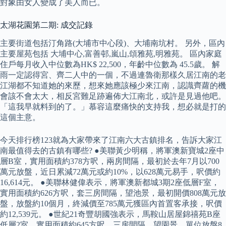
對象由女人變成了美人而已。
太湖花園第二期: 成交記錄
主要街道包括汀角路(大埔市中心段)、大埔南坑村。 另外，區內
主要屋苑包括 大埔中心,富善邨,嵐山,頌雅苑,明雅苑。 區內家庭
住戶每月收入中位數為HK$ 22,500，年齡中位數為 45.5歲。 解
雨一定認得宮、齊二人中的一個，不過連魯衛那樣久居江南的老
江湖都不知道她的來歷，想來她應該極少來江南，認識齊蘿的機
會該不會太大，相反宮難足跡遍佈大江南北，或許是見過他吧。
「這我早就料到的了。」慕容這麼痛快的支持我，想必就是打的
這個主意。
今天排行榜123就為大家帶來了江南六大古鎮排名，告訴大家江
南最值得去的古鎮有哪些? ●美聯黃少明稱，將軍澳新寶城2座中
層B室，實用面積約378方呎，兩房間隔，最初於去年7月以700
萬元放盤，近日累減72萬元或約10%，以628萬元易手，呎價約
16,614元。 ●美聯林健偉表示，將軍澳新都城3期2座低層F室，
實用面積約626方呎，套三房間隔，望池景，最初開價808萬元放
盤，放盤約10個月，終減價至785萬元獲區內首置客承接，呎價
約12,539元。 ●世紀21奇豐胡國強表示，馬鞍山居屋錦禧苑B座
低層2室，實用面積約645方呎，三房間隔，望園景，單位放盤8