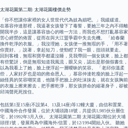
太湖花園第二期: 太湖花園樓價走勢
「你不想讓你家裡的女人世世代代為妓為娼吧。」我緩緩道。
在慕容仲達那裡，我逼著女孩發下了毒誓，要她三年之內不得離
開我半步，這是讓慕容放心的唯一方法，而我也不想打亂慕容家
苦心經營的佈置，從而在與大江盟爭霸中失去先機。 「給春蘭
換件乾淨的衣服。」我沒理她，女孩便一推無瑕的手，「用不著
你賣好。」說著，拿起短刀，使勁瞪了我一眼，扭頭就要走。
回到客棧，無瑕和寶亭都還沒睡，見我帶回一個女孩來，臉上都
有些驚訝，倒是無瑕知道我風流，眼又尖，認出是那個假書生，
以為我看上了她，臉上便浮起一層曖昧的笑容。 「老邱你溫柔
些，人家好歹也是咱的救命恩人。」慕容仲達乾瘦的臉上浮起一
絲怪異的笑容嘲笑道，他隨手把臉上的吐沫抹去，就在女孩胸前
的衣服上擦來擦去，把手擦乾淨，那女孩拼命的縮著身子，卻被
邱鴻聲死死按住。
包括第1至15座(不設第4、13及14座)等12幢大廈，由信和置業、
中國海外合作發展，位於大埔頭路18號，共提供1,985伙分層住
宅，於1992年3月入伙。 太湖花園第二期 太湖花園2期位於大埔
頭徑1號，發展商為中國海外/信置，於12/1994開始入伙。 聽她