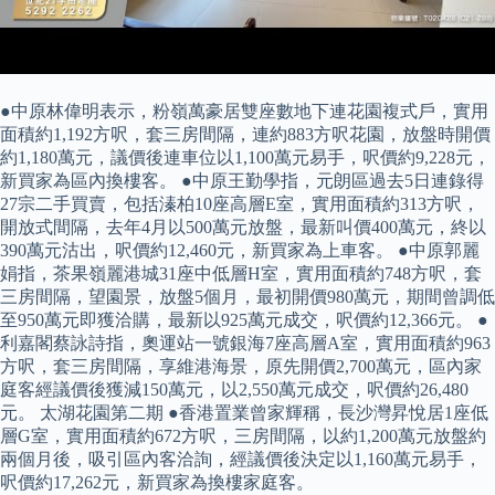
●中原林偉明表示，粉嶺萬豪居雙座數地下連花園複式戶，實用
面積約1,192方呎，套三房間隔，連約883方呎花園，放盤時開價
約1,180萬元，議價後連車位以1,100萬元易手，呎價約9,228元，
新買家為區內換樓客。 ●中原王勤學指，元朗區過去5日連錄得
27宗二手買賣，包括溱柏10座高層E室，實用面積約313方呎，
開放式間隔，去年4月以500萬元放盤，最新叫價400萬元，終以
390萬元沽出，呎價約12,460元，新買家為上車客。 ●中原郭麗
娟指，茶果嶺麗港城31座中低層H室，實用面積約748方呎，套
三房間隔，望園景，放盤5個月，最初開價980萬元，期間曾調低
至950萬元即獲洽購，最新以925萬元成交，呎價約12,366元。 ●
利嘉閣蔡詠詩指，奧運站一號銀海7座高層A室，實用面積約963
方呎，套三房間隔，享維港海景，原先開價2,700萬元，區內家
庭客經議價後獲減150萬元，以2,550萬元成交，呎價約26,480
元。 太湖花園第二期 ●香港置業曾家輝稱，長沙灣昇悅居1座低
層G室，實用面積約672方呎，三房間隔，以約1,200萬元放盤約
兩個月後，吸引區內客洽詢，經議價後決定以1,160萬元易手，
呎價約17,262元，新買家為換樓家庭客。