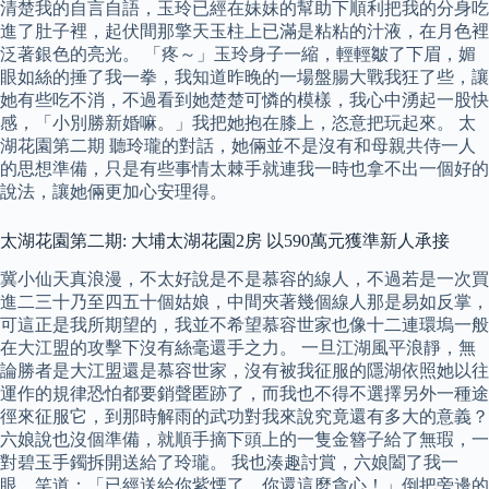
清楚我的自言自語，玉玲已經在妹妹的幫助下順利把我的分身吃
進了肚子裡，起伏間那擎天玉柱上已滿是粘粘的汁液，在月色裡
泛著銀色的亮光。 「疼～」玉玲身子一縮，輕輕皺了下眉，媚
眼如絲的捶了我一拳，我知道昨晚的一場盤腸大戰我狂了些，讓
她有些吃不消，不過看到她楚楚可憐的模樣，我心中湧起一股快
感，「小別勝新婚嘛。」我把她抱在膝上，恣意把玩起來。 太
湖花園第二期 聽玲瓏的對話，她倆並不是沒有和母親共侍一人
的思想準備，只是有些事情太棘手就連我一時也拿不出一個好的
說法，讓她倆更加心安理得。
太湖花園第二期: 大埔太湖花園2房 以590萬元獲準新人承接
冀小仙天真浪漫，不太好說是不是慕容的線人，不過若是一次買
進二三十乃至四五十個姑娘，中間夾著幾個線人那是易如反掌，
可這正是我所期望的，我並不希望慕容世家也像十二連環塢一般
在大江盟的攻擊下沒有絲毫還手之力。 一旦江湖風平浪靜，無
論勝者是大江盟還是慕容世家，沒有被我征服的隱湖依照她以往
運作的規律恐怕都要銷聲匿跡了，而我也不得不選擇另外一種途
徑來征服它，到那時解雨的武功對我來說究竟還有多大的意義？
六娘說也沒個準備，就順手摘下頭上的一隻金簪子給了無瑕，一
對碧玉手鐲拆開送給了玲瓏。 我也湊趣討賞，六娘闔了我一
眼，笑道：「已經送給你紫煙了，你還這麼貪心！」倒把旁邊的