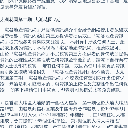
的口氣中微微露出一絲醋意，我不清楚是她是喜歡上了宮難，還
是羡慕齊蘿有個好歸宿。
太湖花園第二期: 太湖花園 2期
『宅谷地產資訊網』只提供資訊媒介平台給予網絡使用者放盤或
搜尋樓盤，資訊內容由第三方提供者提供或由『宅谷地產資訊
網』從其他參考資料或來源獲取。 本網頁中涉及任何人士、產
品或服務的資訊，不得視為『宅谷地產資訊網』推薦或認可。
由於『宅谷地產資訊網』不另核實第三方提供者的身份或所提供
資訊的正確性及完整性或任何資訊並非最新的，請閣下自行向有
關人士及部門核實。 若有任何爭議，或因為使用本網頁的資訊
而引致直接或間接損失，『宅谷地產資訊網』概不負責。 太湖
花園第二期 『宅谷地產資訊網』不發表任何聲明或作出任何保
證，無論是明示或暗示的，就資訊的正確性及完整性作出任何保
證。 如閣下繼續使用本網頁，即表明同意接受此等免責條款。
）是香港大埔區大埔頭的一個私人屋苑，第一期位於大埔大埔頭
路18號，由發展商信和置業及中國海外合作發展，於1992年3月
至1994年12月入伙（29-31年樓齡）年樓齡），由15幢住宅大樓
組成，合共提供1,985個住宅單位。 第2期位於大埔大埔頭徑1
號，由3座住宅大樓組成，合共提供491個住宅單位。 ●中原李嘉