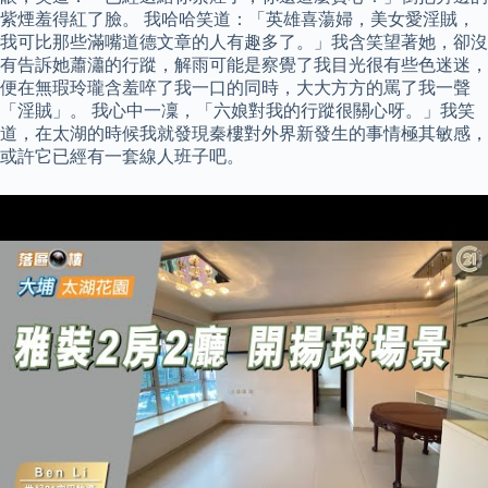
紫煙羞得紅了臉。 我哈哈笑道：「英雄喜蕩婦，美女愛淫賊，
我可比那些滿嘴道德文章的人有趣多了。」我含笑望著她，卻沒
有告訴她蕭瀟的行蹤，解雨可能是察覺了我目光很有些色迷迷，
便在無瑕玲瓏含羞啐了我一口的同時，大大方方的罵了我一聲
「淫賊」。 我心中一凜，「六娘對我的行蹤很關心呀。」我笑
道，在太湖的時候我就發現秦樓對外界新發生的事情極其敏感，
或許它已經有一套線人班子吧。