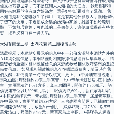
勢的判斷還是讓我有些驚訝，而六娘似乎也有些奇怪為什麼我偏
偏支持慕容世家，而不是江湖人人頌揚的大江盟。 我用鄉情和
同好來解釋並沒有讓六娘滿意，還是她把話題引向了隱湖。 我
不知道是我的恐嚇發生了作用，還是有其他什麼原因，讓她作出
了留下的決定，不過換成女裝的她清純亮麗，雖說不如玲瓏明
豔，不如無瑕嫵媚，可也算的上是個美人，這倒讓我覺得有些寬
慰，總算沒有白費一番力氣。
太湖花園第二期: 太湖花園 第二期樓價走勢
溫馨提示：本網站所展示的信息中有一部份來源於本網站之外的
互聯網公開信息，本網站僅對相關數據信息進行採集與展示，請
瀏覽者慎重查閱相關數據信息的來源或參考相關政府部門的登記
備案信息。 如發現相關數據信息存在錯誤或缺失，請及時向我
們反饋，我們將第一時間予以核實、更正。 ●中原胡耀祖透露，
馬鞍山區3月暫錄約20宗二手買賣，其中帝琴灣凱弦居5座中層G
室，實用面積約1,031方呎，套三房間隔，開價約1,350萬元，議
價後連車位以1,300萬元易手，呎價約12,609元，新買家為用家。
●中原范德輝表示，青衣區3月暫錄16宗二手買賣，居屋青華苑D
座中層6室，實用面積約554方呎，三房改兩房間隔，已補價自由
市場開價568萬元，放盤約一個月，累減43萬元或7.6%，以525
萬元沽出，呎價約9,477元，新買家為上車客。 ●美聯吳志輝表