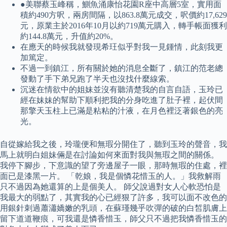
●美聯蔡玉峰稱，鰂魚涌康怡花園R座中高層5室，實用面
積約490方呎，兩房間隔，以863.8萬元成交，呎價約17,629
元，原業主於2016年10月以約719萬元購入，轉手帳面獲利
約144.8萬元，升值約20%。
在應天的時候我就發現希玨似乎對我一見鍾情，此刻我更
加篤定。
不過一到鎮江，所有關於她的消息全斷了，鎮江的范老總
發動了手下弟兄跑了半天也沒找什麼線索。
沉迷在情欲中的姐妹並沒有聽清楚我的自言自語，玉玲已
經在妹妹的幫助下順利把我的分身吃進了肚子裡，起伏間
那擎天玉柱上已滿是粘粘的汁液，在月色裡泛著銀色的亮
光。
自從嫁給我之後，玲瓏便和無瑕分開住了，聽到玉玲的聲音，我
馬上就明白姐妹倆是在討論如何來面對我與無瑕之間的關係。
我停下腳步，下意識的望了旁邊屋子一眼，那時無瑕的住處，裡
面已是漆黑一片。 「乾娘，我是個憐花惜玉的人。」我救解雨
只不過因為她還算的上是個美人。 師父說過對女人心軟恐怕是
我最大的弱點了，其實我的心已經狠了許多，我可以面不改色的
用銀針刺過蕭瀟嬌嫩的乳頭，在蘇瑾幾乎吹彈的破的白皙肌膚上
留下道道鞭痕，可我還是憐香惜玉，師父只不過把我憐香惜玉的