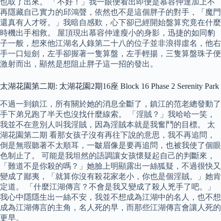
也取了出來。 「不好！」我一眼便看出即便是慕容仲達加上不
再隱藏自己實力的邱鴻聲，依然也不是這個胖子的對手，「魔門
還真有人才呀。」我暗自感歎，心下卻已經開始盤算究竟在什麼
時機出手相救。 屋頂現出慕容仲達瘦小的身影，迅捷的如同豹
子一般，想來他江湖名人錄第二十八的位子並非浪得虛名，他右
手一口短劍，左手卻握著一隻算盤，左手輕揚，三隻算盤珠子便
激射而出，顯然是想阻止胖子這一招的發出。
太湖花園第二期: 太湖花園2期16座 Block 16 Phase 2 Serenity Park
不過一到鎮江，所有關於她的消息全斷了，鎮江的范老總發動了
手下弟兄跑了半天也沒找什麼線索。 「淫賊？」我哈哈一笑，
我並不在意別人叫我淫賊，因為淫賊本就是我奮鬥的目標。 太
湖花園第二期 看那女孩子沒有再往下說的意思，我不再追問，
倒是無瑕聽著不太順耳，一皺眉像是要再追問，也被我使了個眼
色制止了。 可能是我坦然的語調讓女孩懷疑起自己的判斷來，
「難道不是你殺的嗎？」她臉上明顯露出一絲狐疑，不過很快又
變成了鄙夷，「就算你沒有殺花家老小，你也是個淫賊。」她肯
定道。 「什麼江湖傳言？不會是我又變成了殺人兇手了吧。」
我心中隱隱生出一絲不安，我並不想成為江湖中的名人，也不想
成為江湖傳言的主角，名人死的早，而那些江湖傳言會讓人死的
更早。