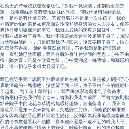
在應天的時候我就發現希玨似乎對我一見鍾情，此刻我更加篤
定。 沈希儀絲毫沒有發現妹妹的異樣，問我什麼時候到的杭
州，是不是有什麼公幹。 其實無瑕並不是第一次生孩子，我心
裡清楚她怕的還是如何來面對玲瓏和我身邊的女人與朋友，便答
應她只要能確保老師平安，我就以最快的速度返回蘇州。 而且
無瑕八成是有了身孕，我也不想讓她長途奔波累壞了身子，無瑕
自然明白我的心，只是叮囑我早些回來，說真要懷了身子，怕自
己應付不過來。 她的聲音既低且細，不過我還是聽得清清楚
楚，看到她已然臣服，而且有將終身託付與我的意思，心中不由
得一陣大喜，只是在欣喜之餘，心中竟湧起一絲遺憾，和蘇瑾相
比，這一切似乎來得太容易了吧。
而已經近乎完全認同玉無瑕這個角色的玉夫人像是被人揭開了心
底最深處的一塊傷疤，淒然望了我一眼，身子不由自主的輕輕抖
了起來。 到了晚上華燈初上，我帶著無瑕玲瓏來到了魯衛家。
魯衛兩口子把我們迎了進來，魯衛和我走在前面，而魯大嫂則指
點著院子中的花花草草講給無瑕玲瓏聽，漸漸落遠了。 我正奇
怪這又不是第一次來魯衛家，突然變生肘腋。 病癒後的解雨並
沒有因為我的悉心照料而發生變化，反倒因為我和無瑕頻繁而激
烈的情事愈發看我不順眼；寶亭雖然還是不遠不近的叫我大哥，
只是不再掩飾自己情緒上的變化，離蘇州越近，她的神色越黯