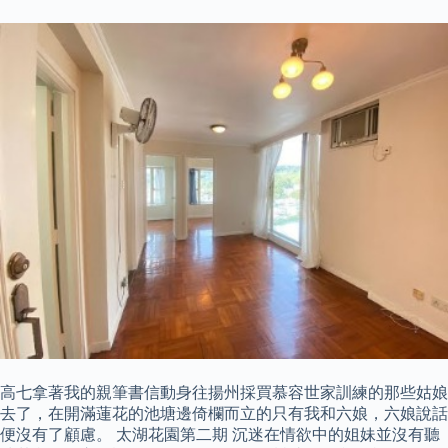
高七拿著我的親筆書信動身往揚州採買慕容世家訓練的那些姑娘
去了，在開滿蓮花的池塘邊倚欄而立的只有我和六娘，六娘說話
便沒有了顧慮。 太湖花園第二期 沉迷在情欲中的姐妹並沒有聽