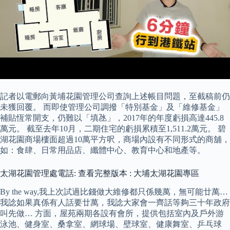
記者以電郵向黃埔花園管理公司查詢上述帳目問題，至截稿前仍
未獲回覆。 而即使管理公司調撥「特別基金」及「維修基金」
補貼恆常開支，仍難以「填氹」，2017年的年度虧損高達445.8
萬元。 截至去年10月，二期住宅的虧損累積至1,511.2萬元。 碧
湖花園商場樓面超過10萬平方呎，商場內設有不同形式的商舖，
如：食肆、日常用品店、纖體中心、教育中心和地產等。
太湖花園管理處電話: 查看完整版本 : 大埔太湖花園專區
By the way,我上次試過比錢做大維修都只係幾萬，無可能廿萬…
我諗如果真係有人話要廿萬，我諗大家會一齊話等夠三十年政府
叫先做… 方面，屋苑兩期各設有會所，提供包括室內及戶外游
泳池、健身室、桑拿室、網球場、壁球室、健康舞室、乒乓球