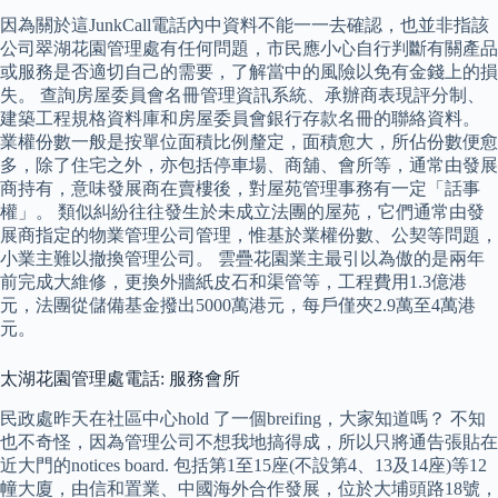
因為關於這JunkCall電話內中資料不能一一去確認，也並非指該
公司翠湖花園管理處有任何問題，市民應小心自行判斷有關產品
或服務是否適切自己的需要，了解當中的風險以免有金錢上的損
失。 查詢房屋委員會名冊管理資訊系統、承辦商表現評分制、
建築工程規格資料庫和房屋委員會銀行存款名冊的聯絡資料。
業權份數一般是按單位面積比例釐定，面積愈大，所佔份數便愈
多，除了住宅之外，亦包括停車場、商舖、會所等，通常由發展
商持有，意味發展商在賣樓後，對屋苑管理事務有一定「話事
權」。 類似糾紛往往發生於未成立法團的屋苑，它們通常由發
展商指定的物業管理公司管理，惟基於業權份數、公契等問題，
小業主難以撤換管理公司。 雲疊花園業主最引以為傲的是兩年
前完成大維修，更換外牆紙皮石和渠管等，工程費用1.3億港
元，法團從儲備基金撥出5000萬港元，每戶僅夾2.9萬至4萬港
元。
太湖花園管理處電話: 服務會所
民政處昨天在社區中心hold 了一個breifing，大家知道嗎？ 不知
也不奇怪，因為管理公司不想我地搞得成，所以只將通告張貼在
近大門的notices board. 包括第1至15座(不設第4、13及14座)等12
幢大廈，由信和置業、中國海外合作發展，位於大埔頭路18號，