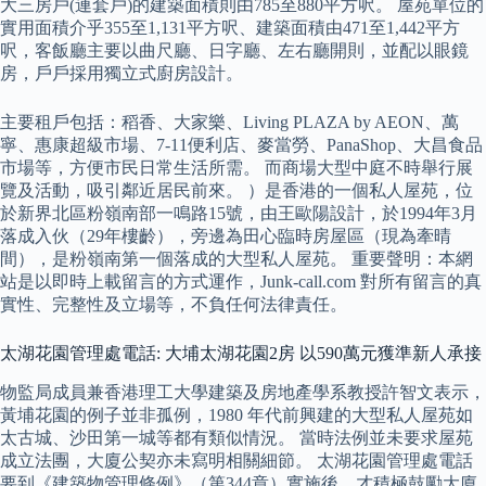
大三房戶(連套戶)的建築面積則由785至880平方呎。 屋苑單位的
實用面積介乎355至1,131平方呎、建築面積由471至1,442平方
呎，客飯廳主要以曲尺廳、日字廳、左右廳開則，並配以眼鏡
房，戶戶採用獨立式廚房設計。
主要租戶包括：稻香、大家樂、Living PLAZA by AEON、萬
寧、惠康超級市場、7-11便利店、麥當勞、PanaShop、大昌食品
市場等，方便市民日常生活所需。 而商場大型中庭不時舉行展
覽及活動，吸引鄰近居民前來。 ）是香港的一個私人屋苑，位
於新界北區粉嶺南部一鳴路15號，由王歐陽設計，於1994年3月
落成入伙（29年樓齡），旁邊為田心臨時房屋區（現為牽晴
間），是粉嶺南第一個落成的大型私人屋苑。 重要聲明：本網
站是以即時上載留言的方式運作，Junk-call.com 對所有留言的真
實性、完整性及立場等，不負任何法律責任。
太湖花園管理處電話: 大埔太湖花園2房 以590萬元獲準新人承接
物監局成員兼香港理工大學建築及房地產學系教授許智文表示，
黃埔花園的例子並非孤例，1980 年代前興建的大型私人屋苑如
太古城、沙田第一城等都有類似情況。 當時法例並未要求屋苑
成立法團，大廈公契亦未寫明相關細節。 太湖花園管理處電話
要到《建築物管理條例》（第344章）實施後，才積極鼓勵大廈