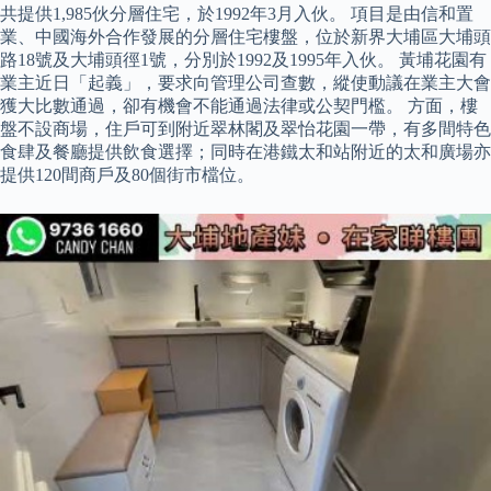
共提供1,985伙分層住宅，於1992年3月入伙。 項目是由信和置
業、中國海外合作發展的分層住宅樓盤，位於新界大埔區大埔頭
路18號及大埔頭徑1號，分別於1992及1995年入伙。 黃埔花園有
業主近日「起義」，要求向管理公司查數，縱使動議在業主大會
獲大比數通過，卻有機會不能通過法律或公契門檻。 方面，樓
盤不設商場，住戶可到附近翠林閣及翠怡花園一帶，有多間特色
食肆及餐廳提供飲食選擇；同時在港鐵太和站附近的太和廣場亦
提供120間商戶及80個街市檔位。