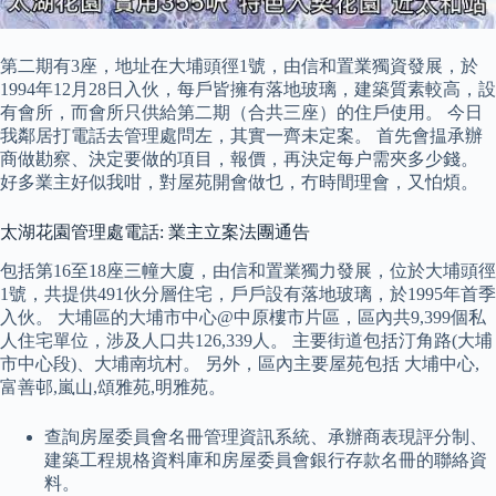
第二期有3座，地址在大埔頭徑1號，由信和置業獨資發展，於
1994年12月28日入伙，每戶皆擁有落地玻璃，建築質素較高，設
有會所，而會所只供給第二期（合共三座）的住戶使用。 今日
我鄰居打電話去管理處問左，其實一齊未定案。 首先會揾承辦
商做勘察、決定要做的項目，報價，再決定每户需夾多少錢。
好多業主好似我咁，對屋苑開會做乜，冇時間理會，又怕煩。
太湖花園管理處電話: 業主立案法團通告
包括第16至18座三幢大廈，由信和置業獨力發展，位於大埔頭徑
1號，共提供491伙分層住宅，戶戶設有落地玻璃，於1995年首季
入伙。 大埔區的大埔市中心@中原樓市片區，區內共9,399個私
人住宅單位，涉及人口共126,339人。 主要街道包括汀角路(大埔
市中心段)、大埔南坑村。 另外，區內主要屋苑包括 大埔中心,
富善邨,嵐山,頌雅苑,明雅苑。
查詢房屋委員會名冊管理資訊系統、承辦商表現評分制、
建築工程規格資料庫和房屋委員會銀行存款名冊的聯絡資
料。