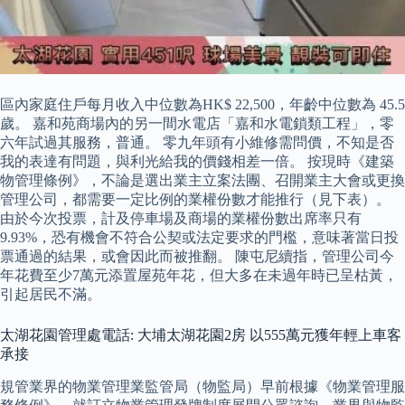
區內家庭住戶每月收入中位數為HK$ 22,500，年齡中位數為 45.5
歲。 嘉和苑商場內的另一間水電店「嘉和水電鎖類工程」，零
六年試過其服務，普通。 零九年頭有小維修需問價，不知是否
我的表達有問題，與利光給我的價錢相差一倍。 按現時《建築
物管理條例》，不論是選出業主立案法團、召開業主大會或更換
管理公司，都需要一定比例的業權份數才能推行（見下表）。
由於今次投票，計及停車場及商場的業權份數出席率只有
9.93%，恐有機會不符合公契或法定要求的門檻，意味著當日投
票通過的結果，或會因此而被推翻。 陳屯尼續指，管理公司今
年花費至少7萬元添置屋苑年花，但大多在未過年時已呈枯黃，
引起居民不滿。
太湖花園管理處電話: 大埔太湖花園2房 以555萬元獲年輕上車客
承接
規管業界的物業管理業監管局（物監局）早前根據《物業管理服