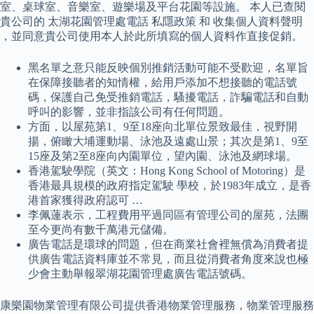
室、桌球室、音樂室、遊樂場及平台花園等設施。 本人已查閱
貴公司的 太湖花園管理處電話 私隱政策 和 收集個人資料聲明
，並同意貴公司使用本人於此所填寫的個人資料作直接促銷。
黑名單之意只能反映個別推銷活動可能不受歡迎，名單旨
在保障接聽者的知情權，給用戶添加不想接聽的電話號
碼，保護自己免受推銷電話，騷擾電話，詐騙電話和自動
呼叫的影響，並非指該公司有任何問題。
方面，以屋苑第1、9至18座向北單位景致最佳，視野開
揚，俯瞰大埔運動場、泳池及遠處山景；其次是第1、9至
15座及第2至8座向內園單位，望內園、泳池及網球場。
香港駕駛學院（英文：Hong Kong School of Motoring）是
香港最具規模的政府指定駕駛 學校，於1983年成立，是香
港首家獲得政府認可 …
李佩蓮表示，工程費用平過同區有管理公司的屋苑，法團
至今更尚有數千萬港元儲備。
廣告電話是環球的問題，但在商業社會裡無償為消費者提
供廣告電話資料庫並不常見，而且從消費者角度來說也極
少會主動舉報翠湖花園管理處廣告電話號碼。
康樂園物業管理有限公司提供香港物業管理服務，物業管理服務