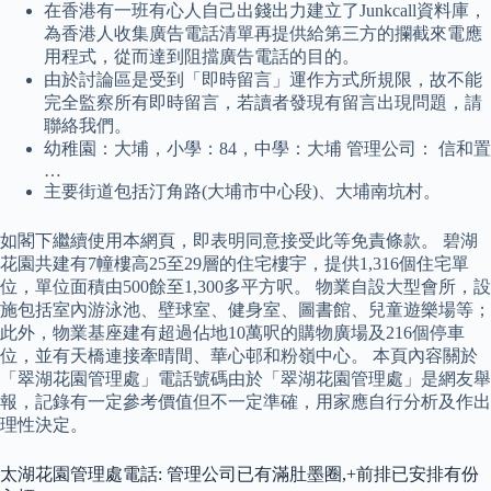
在香港有一班有心人自己出錢出力建立了Junkcall資料庫，
為香港人收集廣告電話清單再提供給第三方的攔截來電應
用程式，從而達到阻擋廣告電話的目的。
由於討論區是受到「即時留言」運作方式所規限，故不能
完全監察所有即時留言，若讀者發現有留言出現問題，請
聯絡我們。
幼稚園：大埔，小學：84，中學：大埔 管理公司： 信和置
…
主要街道包括汀角路(大埔市中心段)、大埔南坑村。
如閣下繼續使用本網頁，即表明同意接受此等免責條款。 碧湖
花園共建有7幢樓高25至29層的住宅樓宇，提供1,316個住宅單
位，單位面積由500餘至1,300多平方呎。 物業自設大型會所，設
施包括室內游泳池、壁球室、健身室、圖書館、兒童遊樂場等；
此外，物業基座建有超過佔地10萬呎的購物廣場及216個停車
位，並有天橋連接牽晴間、華心邨和粉嶺中心。 本頁內容關於
「翠湖花園管理處」電話號碼由於「翠湖花園管理處」是網友舉
報，記錄有一定參考價值但不一定準確，用家應自行分析及作出
理性決定。
太湖花園管理處電話: 管理公司已有滿肚墨圈,+前排已安排有份