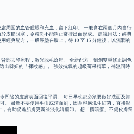
處周圍的血管腫脹和充血，留下紅印。 一般會在兩個月內自行
於皮脂阻塞，令粉刺不能夠正常排出而形成。 建議用法：經典
典配方，一般厚塗在臉上，待 10 至 15 分鐘後，以濕潤的
，背部去印療程，激光脫毛療程。 全新配方，獨創雙重修正調色
由內而外透出韓妞的「裸妝感」。 強效抗氧的超級莓果精華，補濕同時
令凹陷的皮膚表面回復平滑。 每日早晚都必須要做好洗面及卸
可。 盡量不要使用毛巾或潔面刷，因為容易滋生細菌，直接影
上，有助促進肌膚更新並淡化暗瘡印。 想「擠暗瘡」不傷皮膚留