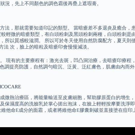
的色澤及狀況，先上不同顏色的調色霜後再疊上遮瑕膏。
方法，那就需要知道印記的類型。 當暗瘡差不多退炎及癒合，患
度較輕微的暗瘡類型，有白頭粉刺及黑頭粉刺兩種，白頭粉刺是由
所以質感較滋潤。 所以可於冬天使用自然防腐配方，夏天則使用經
印方法 次，臉上的暗粒及暗瘡印會慢慢減淡。
美。 現有的主要療程有：激光去斑，凹凸洞治療，去暗瘡印療程
；配合全系列4款色調提亮防護，自然調勻暗沉、泛黃、泛紅膚色，肌膚
ICOCARE
成微熱治療區，將能量輸送至皮膚細胞，幫助膠原蛋白的增生，
及保濕度高的洗臉乳於掌心搓出泡沫，在臉上輕輕按摩要洗淨即
含維他命E成分的面霜，或者將維他命E膠囊刺破並直接塗在痘印