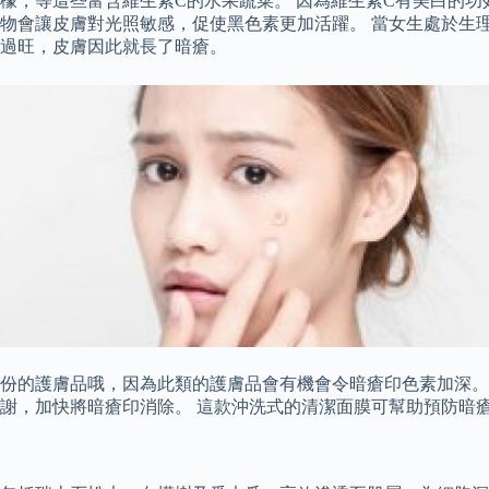
檬，等這些富含維生素C的水果蔬菜。 因為維生素C有美白的功
物會讓皮膚對光照敏感，促使黑色素更加活躍。 當女生處於生理
過旺，皮膚因此就長了暗瘡。
份的護膚品哦，因為此類的護膚品會有機會令暗瘡印色素加深。
謝，加快將暗瘡印消除。 這款沖洗式的清潔面膜可幫助預防暗