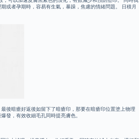
效，可以加速皮膚黑素色的淡化，有效減少和預防痘印。 同時我
期或者孕期時，容易有生氣，暴躁，焦慮的情緒問題。 日積月
 最後暗瘡好返後如留下了暗瘡印，那要在暗瘡印位置塗上物理
瘡爆發，有效收細毛孔同時提亮膚色。