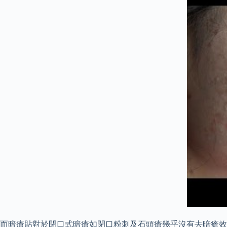
而暗瘡貼對於閉口式暗瘡如閉口粉刺及石頭瘡幾乎沒有去暗瘡效