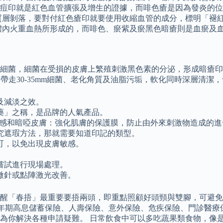
紅痘印就是紅色血管擴張及增生的證據，而啡色瘡是因為發炎的
質層剝落，要對付紅色瘡印就要使用收縮血管的成分，標明「褪紅
體內火重血熱所形成的，而啡色、瘀紫及瘀黑色暗瘡則是血瘀及
菌，細菌在受損的皮膚上繁殖刺激黑色素的分泌，形成暗瘡印。 
帶走30-35mm細菌、老化角質及油脂污垢，軟化同時深層清潔
及減淡之效。
藥」之稱，是品牌的人氣產品。
、乾裂、敏感和暗啞皮膚：強化肌膚的保護膜，防止由外來刺激物造成的
究遮瑕方法，那就需要知道印記的類型。
可，以免出現皮膚敏感。
。
嘗試進行現場處理。
微針或點陣激光改善。
春捂」最重要要捂兩頭，即重點照顧好頭頸與雙腳，可避免外感病發
、5年期高息儲蓄保險、人壽保險、意外保險、危疾保險、門診醫
為你解決各種申請疑難。 日常飲食中可以多吃蔬果類食物，像