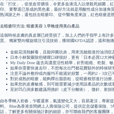
在「打仗」，促使血管擴張，令更多血液流入以便殺死細菌，
印。 要擊退已形成的黑色素，最好方法就是用酸性成分加速角
熟淍謝之外，還包括去暗瘡印。 從中醫角度來說，紅色暗瘡是
去暗瘡印方法: 暗瘡美容 3.早晚使用美白產品
這個時候皮膚的真皮層已經受損了，加上人們的手指甲上有許多細
質。 獨家雙向螺旋噴注引流技術，獲韓國KFDA認證，溫和無痛
金銀花清熱解毒，且能抑菌抗炎，用來洗臉能達控油消痘
日本小林製藥除疤啫喱口碑很好，更有「日本必買12大神
My Daily Dose 蘊含高濃度活性精華，針對粗糙
如果你需要快速去印，不想每次出門都花費額外的時候研
注意不論外敷抑或內服均不能過於頻繁，一周約2－3次已
對於成熟的暗瘡，能夠釋出脂肪粒，從暗瘡根部進行治療
如果您的皮膚敏感，則可能需要減少使用該產品的次數或
至於凹凸洞多數建議用挑針（皮下分離術）、微針、射頻
由冬季轉入初春，乍暖還寒，氣溫變化又大，容易著涼，專家提醒「
料。 Blue為香港首間網上人壽保險公司，提供定息儲蓄保險
話，了解更多有關保險計劃的細節，亦可聯絡我們的客服團隊，