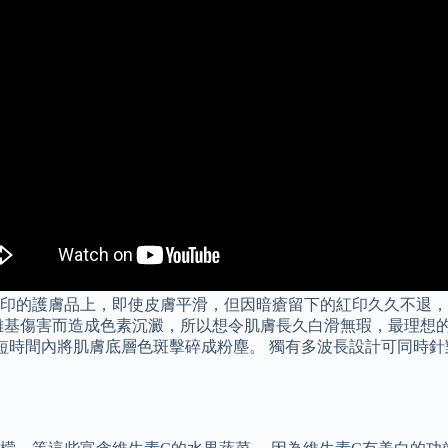
的護膚品上，即使皮膚平滑，但因暗瘡留下的紅印久久不退，到底能
基傷害而造成色素沉澱，所以想令肌膚長久白滑無瑕，最理想的方
應，能在極短時間內將肌膚底層色斑擊碎成粉塵。 獨有多波長設計可