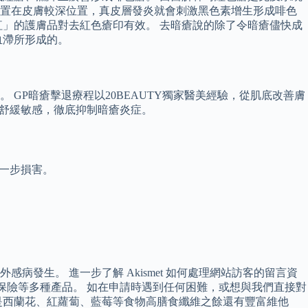
位置在皮膚較深位置，真皮層發炎就會刺激黑色素增生形成啡色
」的護膚品對去紅色瘡印有效。 去暗瘡說的除了令暗瘡儘快成
血滯所形成的。
GP暗瘡擊退療程以20BEAUTY獨家醫美經驗，從肌底改善膚
，舒緩敏感，徹底抑制暗瘡炎症。
進一步損害。
生。 進一步了解 Akismet 如何處理網站訪客的留言資
療保險等多種產品。 如在申請時遇到任何困難，或想與我們直接對
是西蘭花、紅蘿蔔、藍莓等食物高膳食纖維之餘還有豐富維他