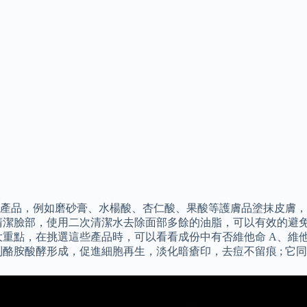
產品，例如磨砂膏、水楊酸、杏仁酸、果酸等護膚品塗抹皮膚，
清潔臉部，使用二次清潔水去除面部多餘的油脂，可以有效的避免
點，在挑選這些產品時，可以看看成份中有否維他命 A、維他命 
酪胺酸酵形成，促進細胞再生，淡化暗瘡印，去痘不留痕 ; 它