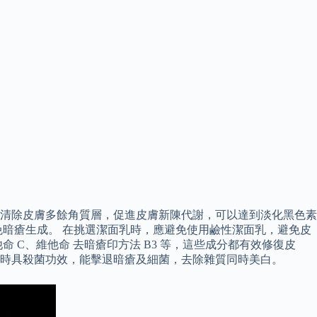
清除皮膚多餘角質層，促進皮膚新陳代謝，可以達到淡化黑色素
暗瘡生成。 在挑選潔面乳時，應避免使用鹼性潔面乳，避免皮
C、維他命 去暗瘡印方法 B3 等，這些成分都有效修復皮
同時具殺菌功效，能擊退暗瘡及細菌，去除雜質同時美白。