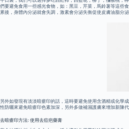
平日裏，我們可以選擇多吃西紅柿，西藍花，柳丁，獼猴桃，檸
們要避免食用一些感光食物，如：黑豆，芹菜，馬鈴薯等這些食
累後，身體內分泌就會失調，激素會分泌失衡促使皮膚油脂分泌
另外如發現有淡淡暗瘡印的話，這時要避免使用含酒精或化學成
性防曬來避免暗瘡印色素加深，另外多做補濕護膚來增加新陳代
去暗瘡印方法: 使用去痘疤藥膏