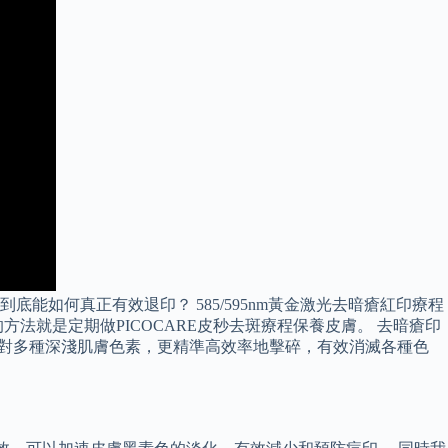
如何真正有效退印？ 585/595nm黃金激光去暗瘡紅印療程
法就是定期做PICOCARE皮秒去斑療程保養皮膚。 去暗瘡印
同時針對多種深淺肌膚色素，更精準高效率地擊碎，有效消滅各種色