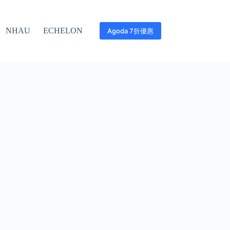
NHAU
ECHELON
Agoda 7折優惠