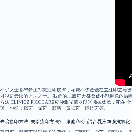
不少女士都想希望打救紅印皮膚，花費不少金錢在去紅印去暗瘡印
可說是最快的方法之一。 我們的肌膚每天都會被不能避免的游離
方法 CLINICZ PICOCARE皮秒激光儀器以光機械效
斑，包括：曬斑、雀斑、顴痣、黃褐斑、蝴蝶斑等。
去暗瘡印方法: 去暗瘡印方法5：維他命E油混合乳液加強抗氧化