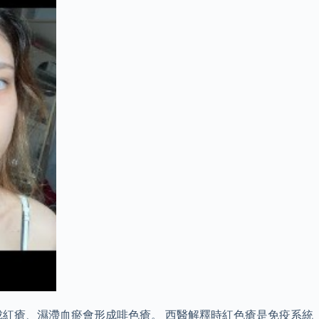
紅瘡、濕滯血瘀會形成啡色瘡。 西醫解釋時紅色瘡是免疫系統