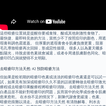
這些暗瘡位置就是提醒你要戒食辣、酸或其他刺激性食物了。
最快捷、最即時見效的方法，當然少不了按照痘印的顏色，用遮
瑕膏和調色霜遮蓋。 但厚重的遮瑕膏會令肌膚負擔更重，阻塞
毛孔導致暗瘡再次回歸，形成惡性循環。 很多人以為夏天曬多
點陽光，待脫皮後色素就會減退，或者令周邊肌膚顏色同化、暗
瘡印凹凸洞就變得不太明顯。
去暗瘡印方法天然: #2 預防暗瘡方法
但如果是較初期的暗瘡印色素或淡淡的暗瘡印色素還是可以試一
試，如果見有加深或暗瘡印久久不退的話就要轉做去暗瘡印激光
療程或去暗瘡印果酸療程將暗瘡印消除。 去暗瘡印方法天然 美
白產品並不能針對暗瘡印的問題，反而當中的化學成份會令肌膚
愈來愈乾。 在水份不足的情況下，新陳代謝會更緩漫，色素、
暗瘡疤痕難以清走。 去暗瘡印方法天然 有清熱解毒、利水去