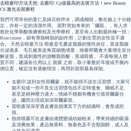
去暗瘡印方法天然: 去瘡印: Cp值最高的去斑方法！new Beauty
C6 激光去斑療程
我們可用等份的薏仁及綠豆粉拌水，調成糊狀，敷在臉上十分鐘
左，亦有一定的清潔作用。 面對突如奇來的「爛面」，有人求
救於化學果酸煥膚療程及光學療程，甚至有人出動最終極一招：
Roaccutane，卻有導致畸胎的副作用，計劃生育的女性並不適
合。 天然去暗瘡方法 暗瘡是毛囊皮脂腺的慢性炎症，當皮脂腺
分泌過多、毛孔被表皮角質細胞堵塞，痤瘡桿菌會大量增生並分
解皮脂，造成刺激性的游離脂肪酸，形成暗瘡。 不過每個人體
質不同，建議各位用以上 面膜 之前，取小量敷於耳後或手腕內
側位置，確定沒有過敏情況，再用於面部最為保險。
去瘡印 說到女性荷爾蒙，就不能得不談生活習慣，大家可
能不知道一些不良生活習慣包括不定時進食、睡眠不足、
甚至是精神壓力過大，情緒不穩都有機會引致荷爾蒙分
泌，繼而出現或加深荷爾蒙斑。
當暗瘡深深穿透皮膚並損壞其下方的組織時，會形成疤
痕。
熱痱噴霧可在皮膚由液體變成幼細粉末，帶來持續的吸濕
及清爽效果，產品無香料、無着色及不含類固醇，成人及
小孩亦可適用。