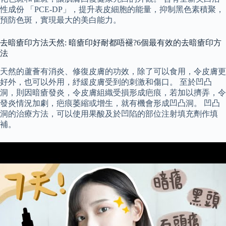
性成份 「PCE-DP」，提升表皮細胞的能量，抑制黑色素積聚，
預防色斑，實現最大的美白能力。
去暗瘡印方法天然: 暗瘡印好耐都唔褪?6個最有效的去暗瘡印方
法
天然的蘆薈有消炎、修復皮膚的功效，除了可以食用，令皮膚更
好外，也可以外用，紓緩皮膚受到的刺激和傷口。 至於凹凸
洞，則因暗瘡發炎，令皮膚組織受損形成疤痕，若加以擠弄，令
發炎情況加劇，疤痕萎縮或增生，就有機會形成凹凸洞。 凹凸
洞的治療方法，可以使用果酸及於凹陷的部位注射填充劑作填
補。