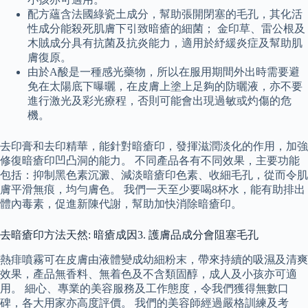
配方蘊含法國綠瓷土成分，幫助張開閉塞的毛孔，其化活
性成分能殺死肌膚下引致暗瘡的細菌； 金印草、雷公根及
木賊成分具有抗菌及抗炎能力，適用於紓緩炎症及幫助肌
膚復原。
由於A酸是一種感光藥物，所以在服用期間外出時需要避
免在太陽底下曝曬，在皮膚上塗上足夠的防曬液，亦不要
進行激光及彩光療程，否則可能會出現過敏或灼傷的危
機。
去印膏和去印精華，能針對暗瘡印，發揮滋潤淡化的作用，加強
修復暗瘡印凹凸洞的能力。 不同產品各有不同效果，主要功能
包括：抑制黑色素沉澱、減淡暗瘡印色素、收細毛孔，從而令肌
膚平滑無痕，均勻膚色。 我們一天至少要喝8杯水，能有助排出
體內毒素，促進新陳代謝，幫助加快消除暗瘡印。
去暗瘡印方法天然: 暗瘡成因3. 護膚品成分會阻塞毛孔
熱痱噴霧可在皮膚由液體變成幼細粉末，帶來持續的吸濕及清爽
效果，產品無香料、無着色及不含類固醇，成人及小孩亦可適
用。 細心、專業的美容服務及工作態度，令我們獲得無數口
碑，各大用家亦高度評價。 我們的美容師經過嚴格訓練及考