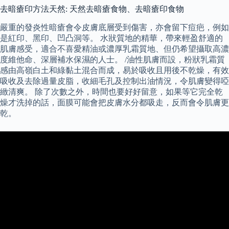
去暗瘡印方法天然: 天然去暗瘡食物、去暗瘡印食物
嚴重的發炎性暗瘡會令皮膚底層受到傷害，亦會留下痘疤，例如
是紅印、黑印、凹凸洞等。 水狀質地的精華，帶來輕盈舒適的
肌膚感受，適合不喜愛精油或濃厚乳霜質地、但仍希望攝取高濃
度維他命、深層補水保濕的人士。 /油性肌膚而設，粉狀乳霜質
感由高嶺白土和綠黏土混合而成，易於吸收且用後不乾燥，有效
吸收及去除過量皮脂，收細毛孔及控制出油情況，令肌膚變得啞
緻清爽。 除了次數之外，時間也要好好留意，如果等它完全乾
燥才洗掉的話，面膜可能會把皮膚水分都吸走，反而會令肌膚更
乾。