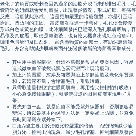
老化了的角質或粉刺會因為過多的油脂分泌而未能排出毛孔，毛
囊附近的組織就會受到擠壓，出現發炎情況，形成紅腫、疼痛等
反應，暗瘡就此形成。 這是更加嚴重的暗瘡類型，亦是引至暗
瘡疤、凹凸洞的主因。 當皮膚炎症進一步惡化，毛孔便會慢慢
形成白色或黃色的膿，此時細菌發炎已經深入毛孔肌膚底層，容
易傷及真皮層，即便是康復後，也有較大機會出現紅色暗瘡印、
咖啡色暗瘡印及凹凸洞。 富含礦物質的高嶺土，有助深層清潔
毛孔，亦含有助減少肌膚表面分泌過多油脂的海茴香萃取成分。
其中用手擠壓暗瘡、針清不當都是常見的發炎原因，容易
造成微絲血管破裂或黑色素沉澱而出現暗瘡印。
加上污染嚴重，灰塵及雜質與臉上多餘油脂及老化角質混
和，若清潔不當，會堵塞毛孔，引致暗瘡。
只需取適量輕輕塗在眼周肌膚，再用指尖輕輕拍打吸收 (
小心避免接觸眼睛 )，就能使疲憊的眼周皮膚重現明眸亮
采。
要先知道一點，就是疤痕不能受紫外線照射，否則更容易
變深，所以最基本的保護方法是一定要塗上防曬，並避免
長時間曝曬在紫外線下。
口服A酸主要用於治療比較嚴重的暗瘡， A酸能夠減少油
脂分泌，控制出油現象、減少毛孔堵塞、抑制細菌及發炎