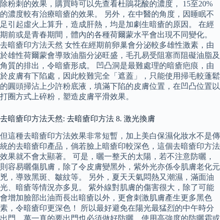
除粉刺的效果，購買時可以先查看杜鵑花酸的濃度， 15至20%
的濃度較有治療暗瘡的效果。 另外，在中醫的角度，因睡眠不
足引起虛火上算升，造成肝熱，均是加劇生暗瘡的原因。 在經
期前或是青春期間，體內的各種荷爾蒙水平會出現不同變化。
去暗瘡印方法天然 女性在經期前卵巢會分泌較多雄性激素，由
於雄性荷爾蒙會導致油脂分泌旺盛，毛孔易受阻塞而阻礙油脂及
角質的排出，令暗瘡形成。 凹凸洞是最難處理的暗瘡疤痕，由
於皮膚有下陷處，因此較難完全「遮蓋」，只能使用掃毛較蓬鬆
的圓頭掃沾上少許粉底液，填滿下陷的皮膚位置，在凹凸位置以
打圈方式上碎粉，塑造皮膚平滑效果。
去暗瘡印方法天然: 去暗瘡印方法 8. 激光換膚
但這種去暗瘡印方法效果非常短暫，加上美白保濕化妝水不是傳
統的去暗瘡印產品，倘若臉上暗瘡印較深色，這個去暗瘡印方法
效果就不會太顯著。 可是，曬一整天的太陽，若不注意防曬，
則容易曬傷肌膚，除了令皮膚變黑外，紫外光亦係令肌膚老化元
兇，導致黑斑、皺紋等。 另外，夏天天氣悶熱又潮濕，滿面油
光、暗瘡等情況亦多見。 紫外線對肌膚的傷害很大，除了可能
會增加臉部出油而長出暗瘡以外，更會刺激肌膚產生更多黑色
素，令暗瘡印更深色！ 所以最好避免在陽光最猛烈的中午時分
出門，萬一真的要出門也必須做好防曬，使用高強度的防曬霜或