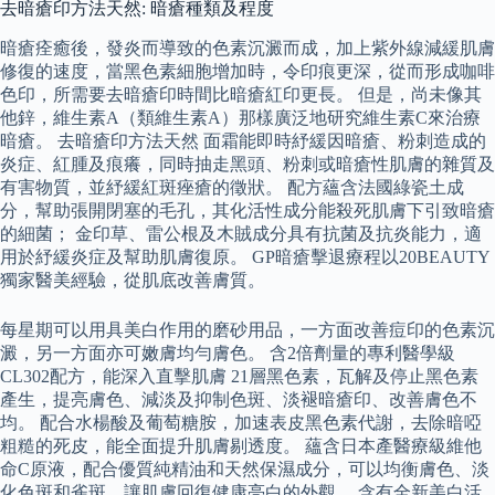
去暗瘡印方法天然: 暗瘡種類及程度
暗瘡痊癒後，發炎而導致的色素沉澱而成，加上紫外線減緩肌膚
修復的速度，當黑色素細胞增加時，令印痕更深，從而形成咖啡
色印，所需要去暗瘡印時間比暗瘡紅印更長。 但是，尚未像其
他鋅，維生素A（類維生素A）那樣廣泛地研究維生素C來治療
暗瘡。 去暗瘡印方法天然 面霜能即時紓緩因暗瘡、粉刺造成的
炎症、紅腫及痕癢，同時抽走黑頭、粉刺或暗瘡性肌膚的雜質及
有害物質，並紓緩紅斑痤瘡的徵狀。 配方蘊含法國綠瓷土成
分，幫助張開閉塞的毛孔，其化活性成分能殺死肌膚下引致暗瘡
的細菌； 金印草、雷公根及木賊成分具有抗菌及抗炎能力，適
用於紓緩炎症及幫助肌膚復原。 GP暗瘡擊退療程以20BEAUTY
獨家醫美經驗，從肌底改善膚質。
每星期可以用具美白作用的磨砂用品，一方面改善痘印的色素沉
澱，另一方面亦可嫩膚均勻膚色。 含2倍劑量的專利醫學級
CL302配方，能深入直擊肌膚 21層黑色素，瓦解及停止黑色素
產生，提亮膚色、減淡及抑制色斑、淡褪暗瘡印、改善膚色不
均。 配合水楊酸及葡萄糖胺，加速表皮黑色素代謝，去除暗啞
粗糙的死皮，能全面提升肌膚剔透度。 蘊含日本產醫療級維他
命C原液，配合優質純精油和天然保濕成分，可以均衡膚色、淡
化色斑和雀斑，讓肌膚回復健康亮白的外觀。 含有全新美白活