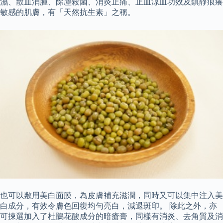
濕、散血消腫、除塵殺菌、消炎止痛、止血涼血功效及鎮靜痕癢
敏感的肌膚，有「天然抗生素」之稱。
也可以敷用美白面膜，為皮膚補充滋潤，同時又可以集中注入美
白成分，有效令膚色回復均勻亮白，減退斑印。 除此之外，亦
可揀選加入了杜鵑花酸成分的暗瘡膏，同樣有消炎、去角質及消