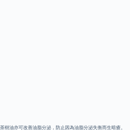
茶樹油亦可改善油脂分泌，防止因為油脂分泌失衡而生暗瘡。