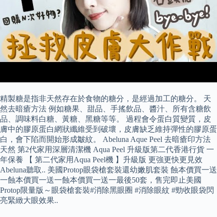
精製糖是指非天然存在於食物的糖分，是經過加工的糖分。 天
然去暗瘡方法 例如糖果、甜品、手搖飲品、醬汁、所有含糖飲
品、調味料白糖、黃糖、黑糖等等。 過程會令蛋白質變質，皮
膚中的膠原蛋白網狀纖維受到破壞，皮膚缺乏維持彈性的膠原蛋
白，會下陷而開始形成皺紋。 Abeluna Aque Peel 去暗瘡印方法
天然 第2代家用深層清潔機 Aqua Peel 升級版第二代香港行貨 一
年保養 【 第二代家用Aqua Peel機 】升級版 更強更快更見效
Abeluna聽取.. 美國Protop眼袋槍套裝還幼嫩肌套裝 蝕本價買一送
一蝕本價買一送一蝕本價買一送一最後50套，售完即止美國
Protop限量版～眼袋槍套裝#消除黑眼圈 #消除眼紋 #勁收眼袋閃
亮緊緻大眼效果..