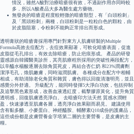
情況，雖然A酸對治療暗瘡很有效，不過副作用亦同時較
多，所以A酸產品大多為醫生處方藥物。
無發炎的暗瘡是程度較輕微的暗瘡類型，有「白頭粉刺」
及「黑頭粉刺」兩種，白頭粉刺是一粒粒白色的顆粒，由
於皮脂阻塞，令粉刺不能夠正常排出而形成。
透明膏狀的暗瘡膏採用專門針對東方人肌膚研製的Multiple
Formula高效去痘配方，去痘效果顯著，可軟化暗瘡表面，促進
皮脂從毛孔排出，有效去除暗瘡，防止疤痕形成。 產品的研發
靈感源自韓國醫美診所，其亮肌療程所採用的突破性兩段配方，
以辛醯水楊酸逐層去除角質死皮，再結合杏仁奶 和23%潤膚劑
潔淨毛孔，煥肌嫩膚，同時滋潤肌膚。 各種成分在配方中相輔
相成，有助清除老化角質和雜質，膚色得以回復清澈明亮，並且
感覺分外舒適。 升級配方，能同時發揮5大淨白功效，包括抑制
及追擊黑色素形成，改善血液透紅度，截擊膠原黃化，提升角質
透明感，回復肌膚透亮淨白。 去暗瘡印方法天然 質感水潤輕
盈，快速滲透至肌膚各層，透亮淨白效果顯而易見。 建議使用
含有黏多醣、小麥蛋白、神經醯胺、輔酵素Q10成份的護膚品，
這些成份都是皮膚營養金字塔第二層的主要營養，是皮膚的主
糧。