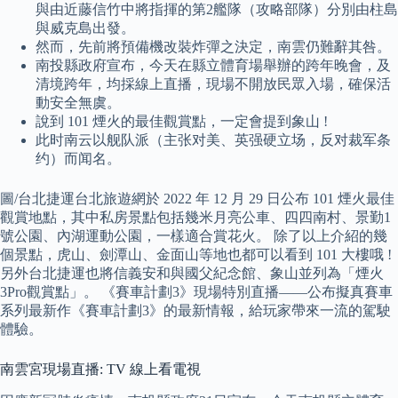
與由近藤信竹中將指揮的第2艦隊（攻略部隊）分別由柱島
與威克島出發。
然而，先前將預備機改裝炸彈之決定，南雲仍難辭其咎。
南投縣政府宣布，今天在縣立體育場舉辦的跨年晚會，及
清境跨年，均採線上直播，現場不開放民眾入場，確保活
動安全無虞。
說到 101 煙火的最佳觀賞點，一定會提到象山 !
此时南云以舰队派（主张对美、英强硬立场，反对裁军条
约）而闻名。
圖/台北捷運台北旅遊網於 2022 年 12 月 29 日公布 101 煙火最佳
觀賞地點，其中私房景點包括幾米月亮公車、四四南村、景勤1
號公園、內湖運動公園，一樣適合賞花火。 除了以上介紹的幾
個景點，虎山、劍潭山、金面山等地也都可以看到 101 大樓哦 !
另外台北捷運也將信義安和與國父紀念館、象山並列為「煙火
3Pro觀賞點」。 《賽車計劃3》現場特別直播——公布擬真賽車
系列最新作《賽車計劃3》的最新情報，給玩家帶來一流的駕駛
體驗。
南雲宮現場直播: TV 線上看電視