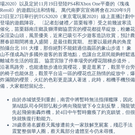
場2020》以及定於11月19日登陸PS4和Xbox One平臺的《塊魂
Reroll》的遊戲玩法和情報。 萬代南夢宮宣佈將會在2020年9月
23日至27日舉行的TGS2020（東京電玩展2020）線上直播計劃中
登場的遊戲陣容。 〔記者彭健禮／苗栗報導〕受之前幾波寒流
催化，苗栗縣南庄鄉及獅潭鄉協雲宮的櫻花都提早綻放，粉嫩花
朵渲染山頭，風景優美，近來已吸引不少遊客造訪欣賞，預計農
曆春節期間將進入盛開，是最佳觀賞期。 想要以最經典的角度
拍攝台北 101 大樓，那你絕對不能錯過信義區的象山步道！ 象
山不僅成為許多國外遊客的首選地點，也讓台北居民能夠輕鬆逃
離城市生活的喧囂。 協雲宮除了停車場旁的櫻花階梯步道外，
沿著馬路旁，也能邊散步邊欣賞櫻花，要是逛累了，觀景平台旁
的椅子也能休息，觀景平台這一區的櫻花也正熱情的綻放中，爆
炸滿開的櫻景，火紅的色彩更是讓人著迷，此時，相機手機預備
備，大家都想留紀念。
由於赤城號受到重創，南雲中將暫時無法指揮艦隊，因此
第8战队司令阿部弘毅少將向飛龍號下令立刻反擊，飛龍號
先起飛俯衝轟炸機，於4日中午暫時癱瘓了約克鎮號，但很
快就恢復行動能力。
28歲香港名媛蔡天鳳慘遭前夫一家肢解烹屍案，殘忍手法
震驚整個華人圈，蔡天鳳部分遺體至今仍未尋獲。