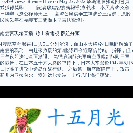
16,499 views Streamed live on May 22, 2022 成為這個頻道的會員
並獲得獎勵： … (記者廖建智嘉義報導)嘉義水上奉天宮濟公廟
日舉辦《濟公禪師天上 … 宮濟公廟供奉主神濟公三活佛，原於
民國51年在嘉義市三間廟玉皇宮扶鸞濟世。
南雲宮現場直播: 線上看電視 群組分類
4艘航空母艦在4日與5日分別沉沒，而山本大將於4日晚間解除了
南雲的職務，由趕來救援的第2艦隊司令近藤信竹統一指揮，但5
日午夜即決定全面撤退。 為徹底消除美軍航空母艦部隊對日軍
的威脅，在山本五十六大將的堅持下，日本大本營於1942年5月5
日批准了进攻中途岛作战行動。 之后第一航空艦隊南下，攻击
新几内亚拉包尔、澳洲达尔文港，进行爪哇海扫荡战。