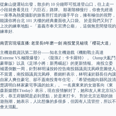
從象山捷運站出發，散步約 10 分鐘即可抵達登山口，往上走一
小段就會看見往「六巨石」路牌。 順著階梯慢行，你會先經過
一座專為熱愛攝影的旅客所打造的攝手平台，擁有極佳的視野，
能讓你將台北 101 大樓的經典畫面收入口袋。 於是我們又到了
上次的練車地點－「嘉義市奉天宮濟公廟」，這個無意間發現的
練車好.
南雲宮現場直播: 老里長8年磨一劍 南投驚見秘境「櫻花大道」
主機遊戲資訊第二部分——知名主機遊戲《機動戰士高達
Extreme VS.極限爆發》，《龍珠Z：卡卡羅特》，《Jump大亂鬥
豪華版》以及《足球小將：新秀崛起》的更新情報。 南投立委
補選倒數一周，針對林明溱按鈴控告南投縣議員沈夙崢意圖使人
不當選，南投縣議員沈夙崢、蔡銘軒表示，林明溱於縣長任內讓
自家人爽住豪宅、卻不蓋南投青年住宅，「希望他能向縣民說清
楚講明白林家豪宅爭議的始末」。 一名廣東來的女遊客向《東
森新媒體ETtoday》表示，現在疫情解封了，她和友人來北京玩5
天，恭王府聽聞是必到景點，於是來打卡。 對於北京近期的旅
遊熱潮，她表示，人比想像的多很多，但因有人流管控，所以不
會太混亂。