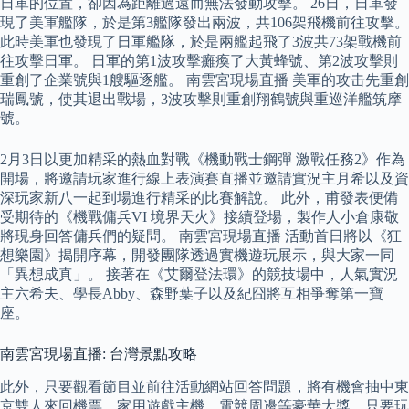
日軍的位置，卻因為距離過遠而無法發動攻擊。 26日，日軍發
現了美軍艦隊，於是第3艦隊發出兩波，共106架飛機前往攻擊。
此時美軍也發現了日軍艦隊，於是兩艦起飛了3波共73架戰機前
往攻擊日軍。 日軍的第1波攻擊癱瘓了大黃蜂號、第2波攻擊則
重創了企業號與1艘驅逐艦。 南雲宮現場直播 美軍的攻击先重創
瑞鳳號，使其退出戰場，3波攻擊則重創翔鶴號與重巡洋艦筑摩
號。
2月3日以更加精采的熱血對戰《機動戰士鋼彈 激戰任務2》作為
開場，將邀請玩家進行線上表演賽直播並邀請實況主月希以及資
深玩家新八一起到場進行精采的比賽解說。 此外，甫發表便備
受期待的《機戰傭兵VI 境界天火》接續登場，製作人小倉康敬
將現身回答傭兵們的疑問。 南雲宮現場直播 活動首日將以《狂
想樂園》揭開序幕，開發團隊透過實機遊玩展示，與大家一同
「異想成真」。 接著在《艾爾登法環》的競技場中，人氣實況
主六希夫、學長Abby、森野葉子以及紀囧將互相爭奪第一寶
座。
南雲宮現場直播: 台灣景點攻略
此外，只要觀看節目並前往活動網站回答問題，將有機會抽中東
京雙人來回機票、家用遊戲主機、電競周邊等豪華大獎，只要玩