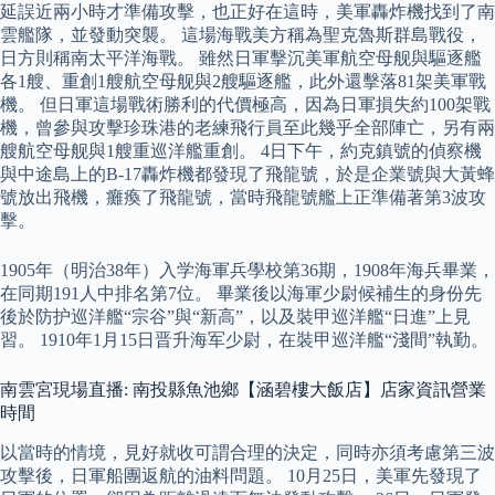
延誤近兩小時才準備攻擊，也正好在這時，美軍轟炸機找到了南
雲艦隊，並發動突襲。 這場海戰美方稱為聖克魯斯群島戰役，
日方則稱南太平洋海戰。 雖然日軍擊沉美軍航空母舰與驅逐艦
各1艘、重創1艘航空母舰與2艘驅逐艦，此外還擊落81架美軍戰
機。 但日軍這場戰術勝利的代價極高，因為日軍損失約100架戰
機，曾參與攻擊珍珠港的老練飛行員至此幾乎全部陣亡，另有兩
艘航空母舰與1艘重巡洋艦重創。 4日下午，約克鎮號的偵察機
與中途島上的B-17轟炸機都發現了飛龍號，於是企業號與大黃蜂
號放出飛機，癱瘓了飛龍號，當時飛龍號艦上正準備著第3波攻
擊。
1905年（明治38年）入学海軍兵學校第36期，1908年海兵畢業，
在同期191人中排名第7位。 畢業後以海軍少尉候補生的身份先
後於防护巡洋艦“宗谷”與“新高”，以及裝甲巡洋艦“日進”上見
習。 1910年1月15日晋升海军少尉，在裝甲巡洋艦“淺間”執勤。
南雲宮現場直播: 南投縣魚池鄉【涵碧樓大飯店】店家資訊營業
時間
以當時的情境，見好就收可謂合理的決定，同時亦須考慮第三波
攻擊後，日軍船團返航的油料問題。 10月25日，美軍先發現了