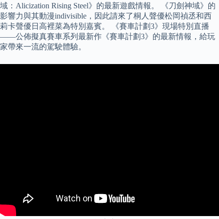
域：Alicization Rising Steel》的最新遊戲情報。 《刀劍神域》的
影響力與其動漫indivisible，因此請來了桐人聲優松岡禎丞和西
莉卡聲優日高裡菜為特別嘉賓。 《賽車計劃3》現場特別直播
——公佈擬真賽車系列最新作《賽車計劃3》的最新情報，給玩
家帶來一流的駕駛體驗。