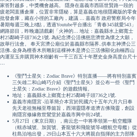
家答對越多，中獎機會越高。 隱身在嘉義市西區世賢路一段的
疲老闆直播倉庫，位置非常隱秘，算是嘉義在地很隱藏版的零食
批發倉庫，藏在小徑的工廠內，建議 … 嘉義市 政府警察局今年
暑期每週三晚上8點，透過Youtube平台播出「青春345就愛543」
網路節目，昨晚邀請戲劇「火神的… 地址：嘉義縣水上鄉寬士
村25鄰崎子頭736之1號. 為紀念濟公活佛慈悲濟世為懷之大願，
故舉行法會。 奉天宮濟公廟位於嘉義縣市隔界..供奉主神濟公三
活佛..金身為檀香木所雕刻這棵神木是濟公三活佛顯化由楠西山
內運至玉井購買神木樹齡有一千三百五十年歷史金身高度台尺十
…
《聖鬥士星矢：Zodiac Brave》特別直播——將有特別嘉賓
三矢雄二和山崎巧介紹《聖鬥士星矢》並公布一些《聖鬥
士星矢：Zodiac Brave》的遊戲情報。
地址：嘉義縣水上鄉寬士村25鄰崎子頭736之1號.
嘉義市南隱宮 -沿革簡介本宮於民國六十五年六月六日奉
先天老祖無極至尊懿旨，西湖靈隱孝道濟古佛飛靈，創設
南隱宮修緣救世鸞堂於嘉義市興中街24號。
5月27日（東京日期），南云忠一中将率領第一航空艦隊
（轄赤城號、加賀號、蒼龍號和飛龍號等4艘航空母艦）從
柱島泊地出發，29日山本五十六大將親自指揮的主力部隊