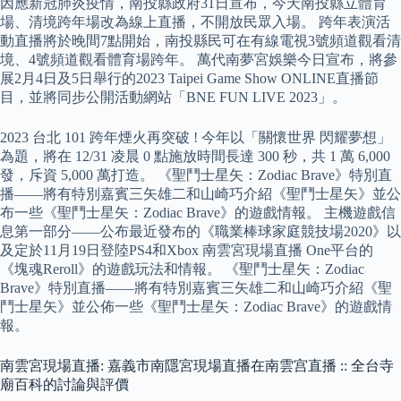
因應新冠肺炎疫情，南投縣政府31日宣布，今天南投縣立體育
場、清境跨年場改為線上直播，不開放民眾入場。 跨年表演活
動直播將於晚間7點開始，南投縣民可在有線電視3號頻道觀看清
境、4號頻道觀看體育場跨年。 萬代南夢宮娛樂今日宣布，將參
展2月4日及5日舉行的2023 Taipei Game Show ONLINE直播節
目，並將同步公開活動網站「BNE FUN LIVE 2023」。
2023 台北 101 跨年煙火再突破 ! 今年以「關懷世界 閃耀夢想」
為題，將在 12/31 凌晨 0 點施放時間長達 300 秒，共 1 萬 6,000
發，斥資 5,000 萬打造。 《聖鬥士星矢：Zodiac Brave》特別直
播——將有特別嘉賓三矢雄二和山崎巧介紹《聖鬥士星矢》並公
布一些《聖鬥士星矢：Zodiac Brave》的遊戲情報。 主機遊戲信
息第一部分——公布最近發布的《職業棒球家庭競技場2020》以
及定於11月19日登陸PS4和Xbox 南雲宮現場直播 One平台的
《塊魂Reroll》的遊戲玩法和情報。 《聖鬥士星矢：Zodiac
Brave》特別直播——將有特別嘉賓三矢雄二和山崎巧介紹《聖
鬥士星矢》並公佈一些《聖鬥士星矢：Zodiac Brave》的遊戲情
報。
南雲宮現場直播: 嘉義市南隱宮現場直播在南雲宫直播 :: 全台寺
廟百科的討論與評價