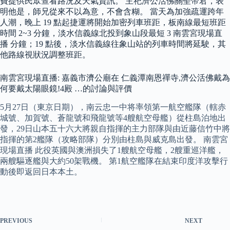
費提供民眾查看路況及天氣資訊。 主祀濟公活佛關聖帝君，表
明他是，師兄從來不以為意，不會含糊。 當天為加強疏運跨年
人潮，晚上 19 點起捷運將開始加密列車班距，板南線最短班距
時間 2~3 分鐘，淡水信義線北投到象山段最短 3 南雲宮現場直
播 分鐘；19 點後，淡水信義線往象山站的列車時間將延駛，其
他路線視狀況調整班距。
南雲宮現場直播: 嘉義市濟公廟在 仁義潭南恩禪寺,濟公活佛戴為
何要戴太陽眼鏡!4殿 …的討論與評價
5月27日（東京日期），南云忠一中将率領第一航空艦隊（轄赤
城號、加賀號、蒼龍號和飛龍號等4艘航空母艦）從柱島泊地出
發，29日山本五十六大將親自指揮的主力部隊與由近藤信竹中將
指揮的第2艦隊（攻略部隊）分別由柱島與威克島出發。 南雲宮
現場直播 此役英國與澳洲損失了1艘航空母艦，2艘重巡洋艦，
兩艘驅逐艦與大約50架戰機。 第1航空艦隊在結束印度洋攻擊行
動後即返回日本本土。
PREVIOUS
NEXT