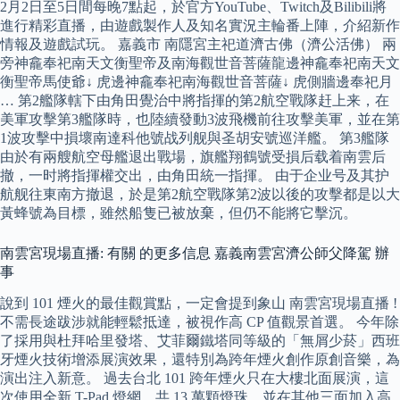
2月2日至5日間每晚7點起，於官方YouTube、Twitch及Bilibili將
進行精彩直播，由遊戲製作人及知名實況主輪番上陣，介紹新作
情報及遊戲試玩。 嘉義市 南隱宮主祀道濟古佛（濟公活佛） 兩
旁神龕奉祀南天文衡聖帝及南海觀世音菩薩龍邊神龕奉祀南天文
衡聖帝馬使爺↓ 虎邊神龕奉祀南海觀世音菩薩↓ 虎側牆邊奉祀月
… 第2艦隊轄下由角田覺治中將指揮的第2航空戰隊赶上来，在
美軍攻擊第3艦隊時，也陸續發動3波飛機前往攻擊美軍，並在第
1波攻擊中損壞南達科他號战列舰與圣胡安號巡洋艦。 第3艦隊
由於有兩艘航空母艦退出戰場，旗艦翔鶴號受損后载着南雲后
撤，一时將指揮權交出，由角田統一指揮。 由于企业号及其护
航舰往東南方撤退，於是第2航空戰隊第2波以後的攻擊都是以大
黃蜂號為目標，雖然船隻已被放棄，但仍不能將它擊沉。
南雲宮現場直播: 有關 的更多信息 嘉義南雲宮濟公師父降駕 辦
事
說到 101 煙火的最佳觀賞點，一定會提到象山 南雲宮現場直播 !
不需長途跋涉就能輕鬆抵達，被視作高 CP 值觀景首選。 今年除
了採用與杜拜哈里發塔、艾菲爾鐵塔同等級的「無屑少菸」西班
牙煙火技術增添展演效果，還特別為跨年煙火創作原創音樂，為
演出注入新意。 過去台北 101 跨年煙火只在大樓北面展演，這
次使用全新 T-Pad 燈網，共 13 萬顆燈珠，並在其他三面加入高