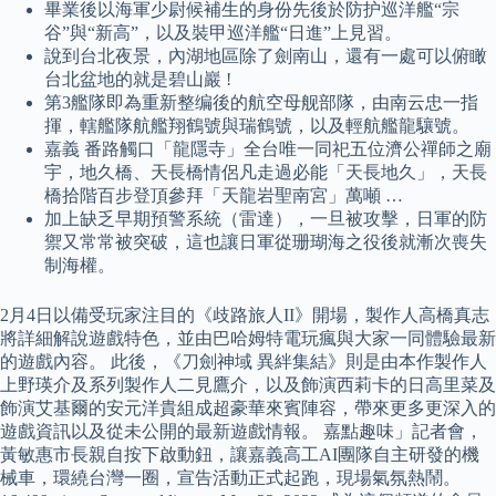
畢業後以海軍少尉候補生的身份先後於防护巡洋艦“宗
谷”與“新高”，以及裝甲巡洋艦“日進”上見習。
說到台北夜景，內湖地區除了劍南山，還有一處可以俯瞰
台北盆地的就是碧山巖 !
第3艦隊即為重新整编後的航空母舰部隊，由南云忠一指
揮，轄艦隊航艦翔鶴號與瑞鶴號，以及輕航艦龍驤號。
嘉義 番路觸口「龍隱寺」全台唯一同祀五位濟公禪師之廟
宇，地久橋、天長橋情侶凡走過必能「天長地久」，天長
橋拾階百步登頂參拜「天龍岩聖南宮」萬噸 …
加上缺乏早期預警系統（雷達），一旦被攻擊，日軍的防
禦又常常被突破，這也讓日軍從珊瑚海之役後就漸次喪失
制海權。
2月4日以備受玩家注目的《歧路旅人II》開場，製作人高橋真志
將詳細解說遊戲特色，並由巴哈姆特電玩瘋與大家一同體驗最新
的遊戲內容。 此後，《刀劍神域 異絆集結》則是由本作製作人
上野瑛介及系列製作人二見鷹介，以及飾演西莉卡的日高里菜及
飾演艾基爾的安元洋貴組成超豪華來賓陣容，帶來更多更深入的
遊戲資訊以及從未公開的最新遊戲情報。 嘉點趣味」記者會，
黃敏惠市長親自按下啟動鈕，讓嘉義高工AI團隊自主研發的機
械車，環繞台灣一圈，宣告活動正式起跑，現場氣氛熱鬧。