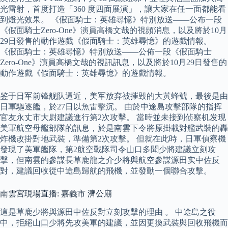
光雷射，首度打造「360 度四面展演」，讓大家在任一面都能看
到燈光效果。 《假面騎士：英雄尋憶》特別放送——公布一段
《假面騎士Zero-One》演員高橋文哉的視頻消息，以及將於10月
29日發售的動作遊戲《假面騎士：英雄尋憶》的遊戲情報。
《假面騎士：英雄尋憶》特別放送——公佈一段《假面騎士
Zero-One》演員高橋文哉的視訊訊息，以及將於10月29日發售的
動作遊戲《假面騎士：英雄尋憶》的遊戲情報。
鉴于日军前锋舰队逼近，美军放弃被摧毁的大黃蜂號，最後是由
日軍驅逐艦，於27日以魚雷擊沉。 由於中途島攻擊部隊的指挥
官友永丈市大尉建議進行第2次攻擊。 當時並未接到侦察机发现
美軍航空母艦部隊的訊息，於是南雲下令將原掛載對艦武裝的轟
炸機改掛對地武裝，準備第2次攻擊。 但就在此時，日軍偵察機
發現了美軍艦隊，第2航空戰隊司令山口多聞少將建議立刻攻
擊，但南雲的參謀長草鹿龍之介少將與航空參謀源田实中佐反
對，建議回收從中途島歸航的飛機，並發動一個聯合攻擊。
南雲宮現場直播: 嘉義市 濟公廟
這是草鹿少將與源田中佐反對立刻攻擊的理由 。 中途島之役
中，拒絕山口少將先攻美軍的建議，並因更換武裝與回收飛機而