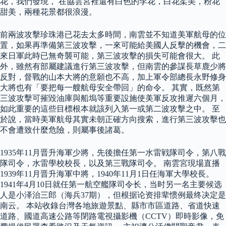
花，我們發現， 在協雲宮裡還有白色的李花，白花柔美，粉花
甜美，兩種花景都很浪漫。
前兩波攻擊珍珠港已花去太多時間，南雲並不知道美軍航母的位
置，如果再準備第三波攻擊，一來可能給美國人反擊的機會，二
來日軍此時已無奇襲可能，第三波攻擊的損失可能會很大。 此
外，雖然有部屬建議進行第三波攻擊，但南雲的參謀長草鹿少將
反對，督戰的山本大將的意願也不高，加上軍令部總長永野修身
大將也有「要把每一艘航母安全帶回」的命令。 其實，既然第
三波攻擊可摧毀油庫與船塢等重要設施使美軍反攻推遲六個月，
如此重要的這些目標根本就該列入第一或第二波攻擊之中。 至
於說，當時美軍航母其實未朝正確方向搜索，進行第三波攻擊也
不會遭致什麼危險，則屬事後諸葛。
1935年11月晋升海軍少將，先後擔任第一水雷戦隊司令，第八戰
隊司令，水雷學校校長，以及第三戰隊司令。 南雲宮現場直播
1939年11月晋升海軍中將，1940年11月1日任海軍大學校長。
1941年4月10日就任第一航空艦隊司令长，当时另一名主要候选
人是小泽治三郎（海兵37期），但根据论资排辈惯例最终决定是
南云。 本站收錄台灣各地旅遊景點、縣市市區道路、省道快速
道路、國道高速公路等閉路電視攝影機（CCTV）即時影像，免