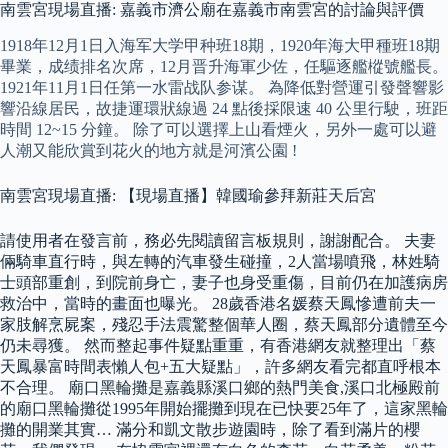
南雲宮現場直播: 嘉義市濟公廟在嘉義市南雲宮的討論與評價
1918年12月1日入海军大学甲种班18期，1920年海大甲種班18期
畢業，成绩排名次席，12月晋升海軍少佐，任驅逐艦樅號艦長。
1921年11月1日任第一水雷战队参谋。 為降低對營運引發聲響影
響沿線居民，故捷運環狀線過 24 點後採限速 40 公里行駛，班距
時間 12~15 分鐘。 除了可以選擇上山看煙火，另外一處可以避
人潮又能欣賞到花火的地方就是河濱公園 !
南雲宮現場直播: 【現場直播】韓國瑜參拜新莊天后宮
請使用者在發言前，務必先閱讀留言板規則，謝謝配合。 夫妻
倆騎車直行時，與左轉的汽車發生碰撞，2人當場噴飛，林姓騎
士頭部重創，到院前身亡，妻子也身受重傷，目前仍在加護病房
救治中，當時的畫面也曝光。 28歲香港名媛蔡天鳳慘遭前夫一
家肢解烹屍案，殘忍手法震驚整個華人圈，蔡天鳳部分遺體至今
仍未尋獲。 然而整起事件疑點重重，有香港網友就整理出「蔡
天鳳暴富時間表懶人包+五大疑點」，許多網友看完都直呼根本
不合理。 廟口黑輪攤是嘉義縣溪口鄉的熱門美食,溪口北極殿前
的廟口黑輪攤從1995年開始擺攤到現在已快要25年了，這家黑輪
攤的開業其實… 滿分和凱文散步遊園時，除了看到滿片的櫻