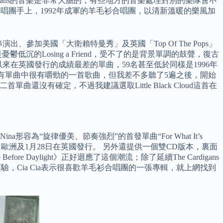
rdigans的音樂是非常大膽的，有些地方的音樂處理對別的樂隊會不
衫合唱團手上，1992年成軍的羊毛衫合唱團，以清新溫暖的樂風加
、參加美國「大衛賴特曼秀」及英國「Top Of The Pops」
Losing a Friend，受不了的是背景單調的鼓聲，復古
以來在英國發行的成績最差的單曲，59名甚至低於同樣是1996年
樣糟糕，相反，是他們所有單曲中很有嚼勁的一首歌曲，但我差不多聽了5遍之後，開始
首單曲還沒有確定，不過我建議選取Little Black Cloud這首在
唱Nina形容為“旋律優美、節奏強烈”的首發單曲“For What It’s
0日歐洲及1月28日在英國發行。 另外還提供一個雙CD版本，裏面
Daylight》正好迴應了這個潮流；除了延續The Cardigans
，Cia Cia表示很喜歡羊毛衫合唱團的一張專輯，就上網找到
。