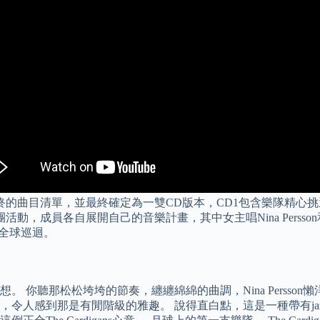
曲目清單，並最終確定為一雙CD版本，CD1包含樂隊精心挑選的最好歌曲
團活動，成員各自展開自己的音樂計畫，其中女主唱Nina Persson和美
年的全球巡迴。
 你聽那松松垮垮的節奏，纏纏綿綿的曲調，Nina Persso
到那是有閒階級的雅趣。 說得直白點，這是一種帶有jazz和pop