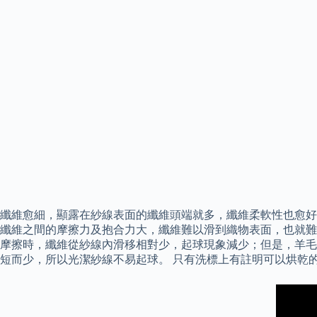
纖維愈細，顯露在紗線表面的纖維頭端就多，纖維柔軟性也愈好
纖維之間的摩擦力及抱合力大，纖維難以滑到織物表面，也就難
摩擦時，纖維從紗線內滑移相對少，起球現象減少；但是，羊毛
短而少，所以光潔紗線不易起球。 只有洗標上有註明可以烘乾