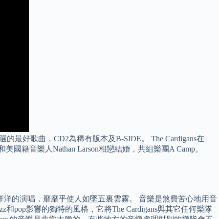
，CD2為稀有版本及B-SIDE。 The Cardigans在
國籍音樂人Nathan Larson相戀結婚，共組樂團A Camp。
n懶洋洋的演唱，靡靡乎使人如墜五裏雲霧。 音樂是煞費苦心地用音
影響的獨特的風格，它將The Cardigans與其它任何樂隊