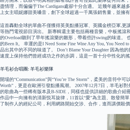
區分開來，以致不明真相的聽者或許會奇怪如此樂隊從何而來，這倒正合T
盡情理，而偏偏于The Cardigans處卻十分合適。 近幾
上女主唱妮娜甜美嗓音，創下全球超過一千萬張銷售量，並擁有
這首轟動全球的單曲不僅獲得英美點播冠軍、英國金榜亞軍,更讓The 
等熱門電視節目演出。 新專輯還主要包括兩種音樂，中板搖滾和抒情
的Overload聽到了早年搖滾樂的雛形，帶着些許swing的
的Been It。 幸運的是I Need Some Fine Wine Any
品出其中的不同的味道了。 Don’t Blame Your Daught
速度上保持他們曾經成功之作的步調，這是一首十分中性化的搖
羊毛衫合唱團: 羊毛衫樂隊
開場的“Communication”與“You’re The Storm”，柔美的
Worth”，更是在歐洲引發點播風潮。 2007年12月7日，
的歌曲為一些稀有版本及B-SIDE，同樣也提供詳細的歌曲介紹冊。 在現今
作品中一向擁有的清新悦耳旋律，11首以“愛”為主題、散發簡單
了制作人的經紀公司，利用網路開始交涉、合作，進而講價殺價，