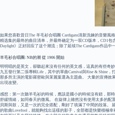
如果您喜歡昔日The 羊毛衫合唱團 Cardigans清新洗鍊的音樂風格
精选集的最终的曲目清单，并最终确定为一双CD版本，CD1包含乐队
Daylight》正好回应了这个潮流；除了延续The Cardig
羊毛衫合唱團: NB的潮 從 1906 開始
明明唱的是英文，卻聽起來沒有任何的英文感，這真的有些奇妙
九五發行第二張專輯Life，其中的單曲Carnival與Rise & Shi
那多所主演的電影羅密歐與茉麗葉選為主題曲。 大量的宣傳效
出現改變。
感想：第一次聽羊毛衫的時候，應該是國小的時候沒有錯，那時
舒緩情緒，如同春天的微風。 在旋律上雖然沒有使用太多的配
貝斯與鼓，又是一次的完全搭配，剛好了填滿了中間的段落。 
的歌曲Lovefool，就能夠找出這樣的影子，全部都是快樂