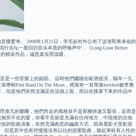
讚嘆不已的音樂驚奇。 2008年1月21日，羊毛衫对外公布了这张即将来临的
坛一股回归音乐本质的呼唤声中，《Long Gone Before
然本质的精采作品，诚恳真实而温暖。
至是一些音樂上的細節。 這時他們繼續在歐洲巡演，隔年一九
st Band On The Moon，裡面有一首單曲lovefool被李奧
昇，但是他們依然沒滿足在這個上面，所以在接著下來的作品中
昂激亢的樂團，他們所走的風格並不是那種快速又緊張，反而是
邊無所不在的愛，你看不見卻是充滿在任何地方，中段後的吉他
脫俗的歌曲演奏，依然充滿創意的編曲方式，因為電影大受歡迎
觀。 但是其中也有些慢慢沒有以往的甜蜜歌曲，聽起來較有人性的