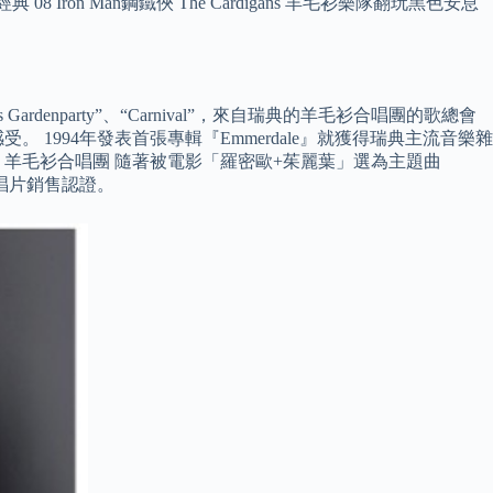
on Man鋼鐵俠 The Cardigans 羊毛衫樂隊翻玩黑色安息
enparty”、“Carnival”，來自瑞典的羊毛衫合唱團的歌總會
994年發表首張專輯『Emmerdale』就獲得瑞典主流音樂雜
際知名度。 羊毛衫合唱團 隨著被電影「羅密歐+茱麗葉」選為主題曲
金唱片銷售認證。