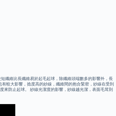
較短纖維比長纖維易於起毛起球，除纖維頭端數多的影響外，長
也有較大影響，捻度高的紗線，纖維間的抱合緊密，紗線在受到
度來防止起球。 紗線光潔度的影響，紗線越光潔，表面毛茸則