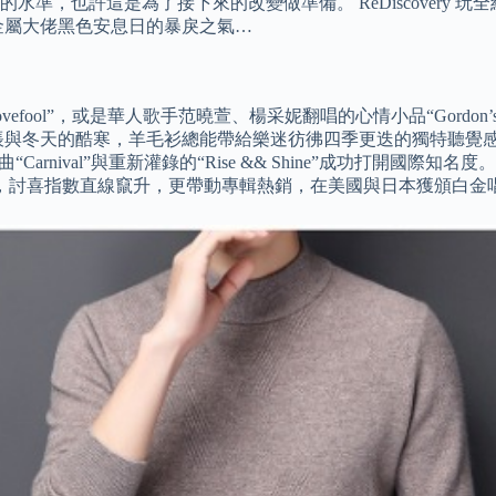
是為了接下來的改變做準備。 ReDiscovery 玩全經典 08 Ir
金屬大佬黑色安息日的暴戾之氣…
”，或是華人歌手范曉萱、楊采妮翻唱的心情小品“Gordon’s Gard
冬天的酷寒，羊毛衫總能帶給樂迷彷彿四季更迭的獨特聽覺感受。 1
“Carnival”與重新灌錄的“Rise && Shine”成功打開國
榜亞軍，討喜指數直線竄升，更帶動專輯熱銷，在美國與日本獲頒白