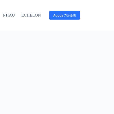
NHAU
ECHELON
Agoda 7折優惠