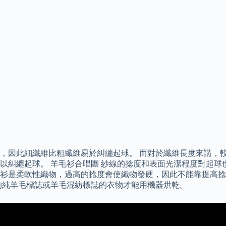
，因此細纖維比粗纖維易於糾纏起球。 而對於纖維長度來講，
以糾纏起球。 羊毛衫合唱團 紗線的捻度和表面光潔程度對起球
衫是柔軟性織物，過高的捻度會使織物發硬，因此不能靠提高捻
的純羊毛標誌或羊毛混紡標誌的衣物才能用機器烘乾。