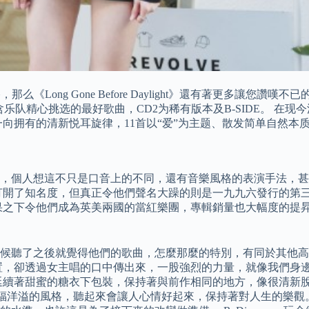
，那么《Long Gone Before Daylight》還有著更多讓您
精心挑选的最好歌曲，CD2为稀有版本及B-SIDE。 在现今流行乐
ans作品中一向拥有的清新悦耳旋律，11首以“爱”为主题、散发简单自
，個人想這不只是口音上的不同，還有音樂風格的表演手法，甚
ne，打開了知名度，但真正令他們聲名大躁的則是一九九六發行的第三張專輯Fir
果之下令他們成為英美兩國的當紅樂團，專輯銷量也大幅度的提
候聽了之後就覺得他們的歌曲，怎麼那麼的特別，有同於其他高
置，卻透過女主唱的口中傳出來，一股強烈的力量，就像我們身
延續著甜蜜的糖衣下包裝，保持著與前作相同的地方，像很清新
積極幸福洋溢的風格，聽起來會讓人心情好起來，保持著對人生的樂