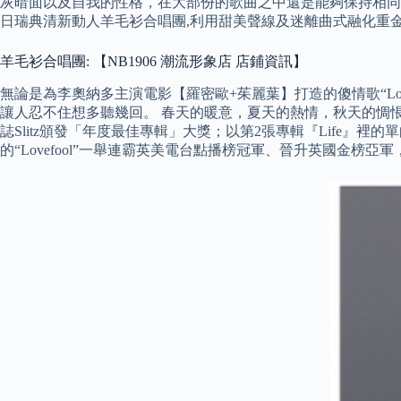
灰暗面以及自我的性格，在大部份的歌曲之中還是能夠保持相同的水準，也許這
日瑞典清新動人羊毛衫合唱團,利用甜美聲線及迷離曲式融化重
羊毛衫合唱團: 【NB1906 潮流形象店 店鋪資訊】
無論是為李奧納多主演電影【羅密歐+茱麗葉】打造的傻情歌“Lovefool
讓人忍不住想多聽幾回。 春天的暖意，夏天的熱情，秋天的惆悵與
誌Slitz頒發「年度最佳專輯」大獎；以第2張專輯『Life』裡的單曲
的“Lovefool”一舉連霸英美電台點播榜冠軍、晉升英國金