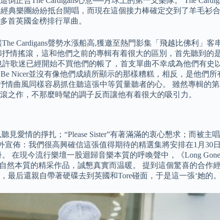
he Cardigans心意──月球上的第一支樂隊。 The Ca
年越來越多經典樂團紛紛抵台開唱，而現在這個接力棒確定交到了羊毛
多首英國金榜排行單曲。
Cardigans聲勢水漲船高,獲邀至熱門影集「飛越比佛利」客串演出
搖滾，這和他們之前的專輯有着很大的區別，首先聽到的是憂鬱低沉的
味道。 也許歌迷已經開始不買他們的帳了，首支單曲不幸成為他們有史
 You, You Need to Be Nicer並沒有像他們成績所顯示的那
er 因為他的抒情曲風同樣容易抓住聽這張中等質量聽者的心。 雖然專輯的第二
滾之作，不那麼時髦的調子反而讓他有着很大的吸引力。
音符中可以聽見愛情的掙扎；“Please Sister”有著滿滿的衷心懇求；而被主
羊毛衫對外宣佈：我們很高興確信這張值得期待的精選集將安排在1月3
流行樂壇一股迴歸音樂本質的呼喚聲中，《Long Gone Before 
自然本質的精采作品，誠懇真實而温暖。 提到這個驚喜的合作經驗
最后還親自帶著硬碟去到英國和Tore碰面，于是這一張‘她的