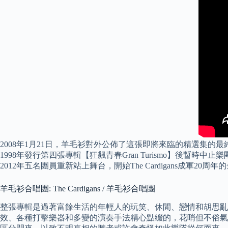
2008年1月21日，羊毛衫對外公佈了這張即將來臨的精選集的最終的
1998年發行第四張專輯【狂飆青春Gran Turismo】後暫時中止樂
2012年五名團員重新站上舞台，開始The Cardigans成軍20周
羊毛衫合唱團: The Cardigans / 羊毛衫合唱團
整張專輯是過著富餘生活的年輕人的玩笑、休閒、戀情和胡思亂想。
效、各種打擊樂器和多變的演奏手法精心點綴的，花哨但不俗氣，令人感