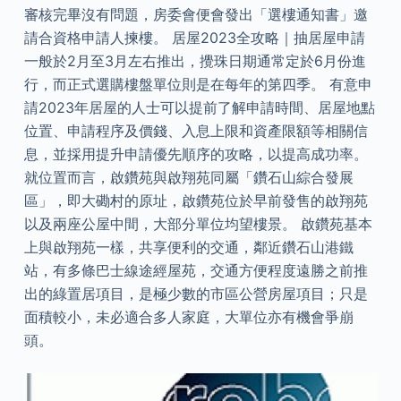
審核完畢沒有問題，房委會便會發出「選樓通知書」邀
請合資格申請人揀樓。 居屋2023全攻略｜抽居屋申請
一般於2月至3月左右推出，攪珠日期通常定於6月份進
行，而正式選購樓盤單位則是在每年的第四季。 有意申
請2023年居屋的人士可以提前了解申請時間、居屋地點
位置、申請程序及價錢、入息上限和資產限額等相關信
息，並採用提升申請優先順序的攻略，以提高成功率。
就位置而言，啟鑽苑與啟翔苑同屬「鑽石山綜合發展
區」，即大磡村的原址，啟鑽苑位於早前發售的啟翔苑
以及兩座公屋中間，大部分單位均望樓景。 啟鑽苑基本
上與啟翔苑一樣，共享便利的交通，鄰近鑽石山港鐵
站，有多條巴士線途經屋苑，交通方便程度遠勝之前推
出的綠置居項目，是極少數的市區公營房屋項目；只是
面積較小，未必適合多人家庭，大單位亦有機會爭崩
頭。