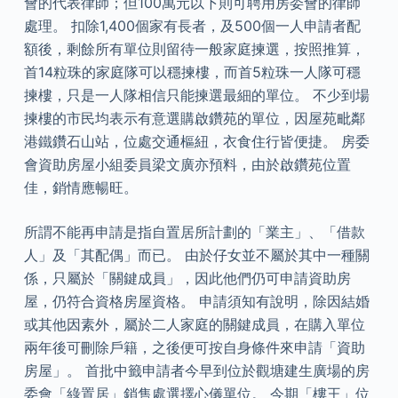
會的代表律師；但100萬元以下則可聘用房委會的律師
處理。 扣除1,400個家有長者，及500個一人申請者配
額後，剩餘所有單位則留待一般家庭揀選，按照推算，
首14粒珠的家庭隊可以穩揀樓，而首5粒珠一人隊可穩
揀樓，只是一人隊相信只能揀選最細的單位。 不少到場
揀樓的市民均表示有意選購啟鑽苑的單位，因屋苑毗鄰
港鐵鑽石山站，位處交通樞紐，衣食住行皆便捷。 房委
會資助房屋小組委員梁文廣亦預料，由於啟鑽苑位置
佳，銷情應暢旺。
所謂不能再申請是指自置居所計劃的「業主」、「借款
人」及「其配偶」而已。 由於仔女並不屬於其中一種關
係，只屬於「關鍵成員」，因此他們仍可申請資助房
屋，仍符合資格房屋資格。 申請須知有說明，除因結婚
或其他因素外，屬於二人家庭的關鍵成員，在購入單位
兩年後可刪除戶籍，之後便可按自身條件來申請「資助
房屋」。 首批中籤申請者今早到位於觀塘建生廣場的房
委會「綠置居」銷售處選擇心儀單位。 今期「樓王」位