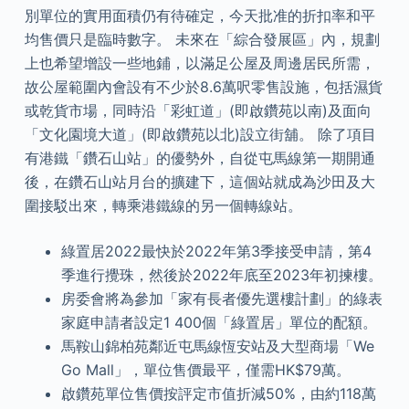
別單位的實用面積仍有待確定，今天批准的折扣率和平
均售價只是臨時數字。 未來在「綜合發展區」內，規劃
上也希望增設一些地鋪，以滿足公屋及周邊居民所需，
故公屋範圍內會設有不少於8.6萬呎零售設施，包括濕貨
或乾貨市場，同時沿「彩虹道」(即啟鑽苑以南)及面向
「文化園境大道」(即啟鑽苑以北)設立街舖。 除了項目
有港鐵「鑽石山站」的優勢外，自從屯馬線第一期開通
後，在鑽石山站月台的擴建下，這個站就成為沙田及大
圍接駁出來，轉乘港鐵線的另一個轉線站。
綠置居2022最快於2022年第3季接受申請，第4
季進行攪珠，然後於2022年底至2023年初揀樓。
房委會將為參加「家有長者優先選樓計劃」的綠表
家庭申請者設定1 400個「綠置居」單位的配額。
馬鞍山錦柏苑鄰近屯馬線恆安站及大型商場「We
Go Mall」，單位售價最平，僅需HK$79萬。
啟鑽苑單位售價按評定市值折減50%，由約118萬