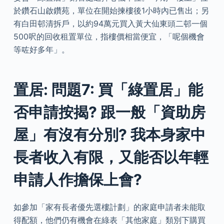
於鑽石山啟鑽苑，單位在開始揀樓後1小時內已售出；另
有白田邨清拆戶，以約94萬元買入黃大仙東頭二邨一個
500呎的回收租置單位，指樓價相當便宜，「呢個機會
等咗好多年」。
置居: 問題7: 買「綠置居」能
否申請按揭? 跟一般「資助房
屋」有沒有分別? 我本身家中
長者收入有限，又能否以年輕
申請人作擔保上會?
如參加「家有長者優先選樓計劃」的家庭申請者未能取
得配額，他們仍有機會在綠表「其他家庭」類別下購買