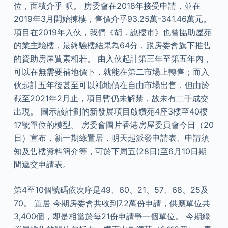
位，面積介乎 呎。 房委會在2018年接受申請，並在
2019年3月開始揀樓，售價介乎93.25萬-341.46萬元。
項目在2019年入伙，我們《胡．說樓市》也曾協助屋苑
的業主驗樓，最終驗樓結果為64分，跟房委會旗下推售
的資助房屋質素相若。 由入伙起計第三年至第五年內，
可以在無需要補地價下，就能在第二市場上轉售；而入
伙起計五年後甚至可以補地價在自由市場出售，但由於
截至2021年2月止，項目暫仍未解禁，故未有二手成交
出現。 圖示該計劃的新發展項目啟鑽苑4座3樓至40樓
17號單位的模型。 房委會圖片香港房屋委員會今日（20
日）宣布，新一期綠置居，明天起派發申請表、申請須
知及售樓資料簡介等，可於下周五(28日)至6月10日期
間遞交申請表。
第4至10個號碼依次序是49、60、21、57、68、25及
70。 置居 今期房委會共收到7.2萬份申請，供應單位共
3,400個，即是相當於每21份申請爭一個單位。 今期綠