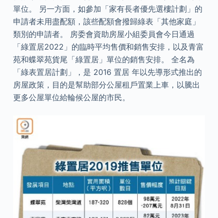
單位。 另一方面，如參加「家有長者優先選樓計劃」的
申請者未用盡配額，該些配額會撥歸綠表「其他家庭」
類別的申請者。 房委會資助房屋小組委員會今日通過
「綠置居2022」的臨時平均售價和銷售安排，以及青富
苑和蝶翠苑貨尾「綠置居」單位的銷售安排。 全名為
「綠表置居計劃」，是 2016 置居 年以先導形式推出的
房屋政策，目的是幫助部分公屋租戶置業上車，以騰出
更多公屋單位給輪候公屋的市民。