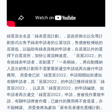
綠置居全名是「綠表置居計劃」，是政府推出以先導計
劃形式出售予綠表申請者的公屋項目，售價會較傳統的
居屋低，以協助有綠表資格的申請者，在居屋以外的選
擇下自置居所，加快公屋流轉速度。 「居屋2022」的
有效綠表申請者，若剔選了「一表兩抽」，將自動獲納
入是次銷售計劃而不需要重新遞交申請或再次繳付申請
費用。 房委會已於「綠置居2022」申請期開始前通知
有關申請者，其「居屋2022」的申請已獲得保留至「綠
置居2022」，以及其「綠置居2022」的申請編號。 如
申請者再次遞交「綠置居2022」申請，會被視作重複申
請，有關申請將會作廢，已繳付的費用將不會退還，亦
不能轉讓。 房委會將為參加「家有長者優先選樓計劃」