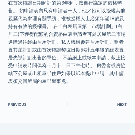
在首次轉讓日期起計的第3年起，按自行議定的價格轉
售。 如申請表內只有申請者一人，他／她可以授權其他
親屬代為辦理有關手續，惟被授權人士必須年滿18歲及
持有有效的授權書。 在「白表居屋第二市場計劃」(白
居二)下獲得配額的合資格白表申請者可於居屋第二市場
選購過往經由居屋計劃、私人機構參建居屋計劃、租者
置其屋計劃或由首次轉讓契據日期起計五年後的綠表置
居先導計劃出售的單位。 不論網上或紙本申請，截止接
受申請表時間俱為十月十二日下午七時。 房委會或房協
轄下公屋或出租屋邨住戶如果以紙本提出申請，其申請
表須交回所屬的屋邨辦事處。
PREVIOUS
NEXT