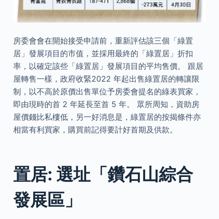
房委會會在開始接受申請前，重新評估該三個「綠置
居」發展項目的市值，並採用最終的「綠置居」折扣
率，以確定該些「綠置居」發展項目的平均售價。 跟居
屋轉售一樣，政府收緊2022 年起出售綠置居的轉讓限
制，以不高於原價出售單位予房委會提名的綠表買家，
即由現時的首 2 年延長至首 5 年。 眾所周知，資助房
屋價錢比私樓低，另一好消息是，綠置居的按揭條件亦
相當有利買家，購買前記得要計好首期及供款。
置居: 選址「鑽石山綜合
發展區」