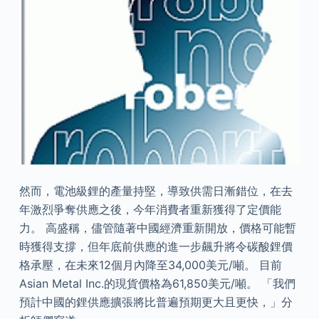
然而，電池級鋰的產量持堅，導致供需日漸錯位，在去
年激烈爭奪供應之後，今年消費者重新獲得了定價能
力。 高盛稱，儘管隨著中國經濟重新開放，價格可能暫
時獲得支撐，但年底前供應的進一步飆升將令碳酸鋰價
格承壓，在未來12個月內降至34,000美元/噸。 目前
Asian Metal Inc.的現貨價格為61,850美元/噸。 「我們
預計中國的鋰供應擴張將比普遍預期更大且更快，」分