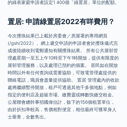
的綠表家庭申請者設定1 400個「綠置居」單位的配額。
置居: 申請綠置居2022有咩費用？
今次攪珠結果已上載於房委會／房屋署的專用網頁
(/gsh/2022）。網上遞交申請的申請者會於攪珠儀式完
成後陸續收到電郵通知有關攪珠結果。 所有公共屋邨管
理處星期一至五上午10時至下午1時開放，提供有限度的
屋邨管理服務，以及處理已預約的個案。 居民如在開放
時間以外有任何查詢或需要協助，可致電管理處提供的
聯絡電話，職員會盡量提供協助。 置居 管理處內的收款
處將繼續暫停開放，租戶可透過其他千多個地點，例如
指定的便利店及超級市場、繳費靈或轉數快繳交租金。
公屋聯會總幹事招國偉估計，餘下的156個租置單位，
由於折扣率較高，售價相對便宜，相信最終可獲單身人
士垂青，全數售出。