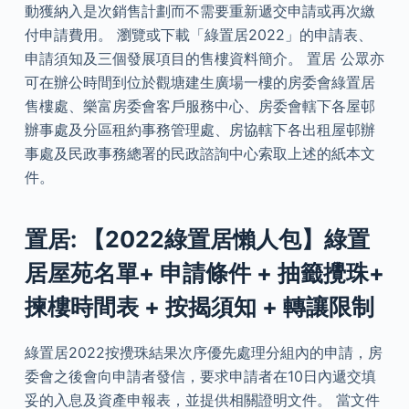
動獲納入是次銷售計劃而不需要重新遞交申請或再次繳
付申請費用。 瀏覽或下載「綠置居2022」的申請表、
申請須知及三個發展項目的售樓資料簡介。 置居 公眾亦
可在辦公時間到位於觀塘建生廣場一樓的房委會綠置居
售樓處、樂富房委會客戶服務中心、房委會轄下各屋邨
辦事處及分區租約事務管理處、房協轄下各出租屋邨辦
事處及民政事務總署的民政諮詢中心索取上述的紙本文
件。
置居: 【2022綠置居懶人包】綠置
居屋苑名單+ 申請條件 + 抽籤攪珠+
揀樓時間表 + 按揭須知 + 轉讓限制
綠置居2022按攪珠結果次序優先處理分組內的申請，房
委會之後會向申請者發信，要求申請者在10日內遞交填
妥的入息及資產申報表，並提供相關證明文件。 當文件