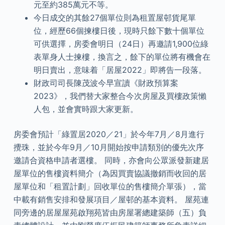
元至約385萬元不等。
今日成交的其餘27個單位則為租置屋邨貨尾單
位，經歷66個揀樓日後，現時只餘下數十個單位
可供選擇，房委會明日（24日）再邀請1,900位綠
表單身人士揀樓，換言之，餘下的單位將有機會在
明日賣出，意味着「居屋2022」即將告一段落。
財政司司長陳茂波今早宣讀《財政預算案
2023》，我們替大家整合今次房屋及買樓政策懶
人包，並會實時跟大家更新。
房委會預計「綠置居2020／21」於今年7月／8月進行
攪珠，並於今年9月／10月開始按申請類別的優先次序
邀請合資格申請者選樓。 同時，亦會向公眾派發新建居
屋單位的售樓資料簡介（為因買賣協議撤銷而收回的居
屋單位和「租置計劃」回收單位的售樓簡介單張），當
中載有銷售安排和發展項目／屋邨的基本資料。 屋苑連
同旁邊的居屋屋苑啟翔苑皆由房屋署總建築師（五）負