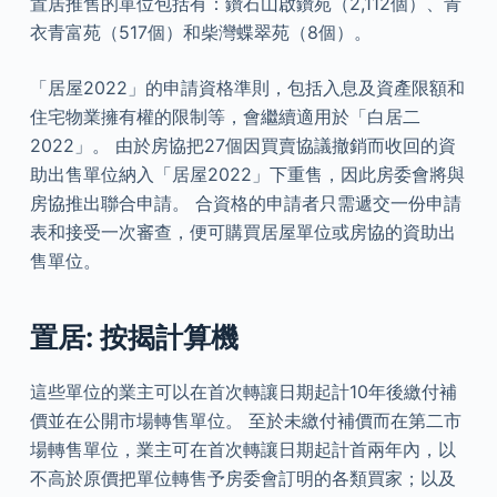
置居推售的單位包括有：鑽石山啟鑽苑（2,112個）、青
衣青富苑（517個）和柴灣蝶翠苑（8個）。
「居屋2022」的申請資格準則，包括入息及資產限額和
住宅物業擁有權的限制等，會繼續適用於「白居二
2022」。 由於房協把27個因買賣協議撤銷而收回的資
助出售單位納入「居屋2022」下重售，因此房委會將與
房協推出聯合申請。 合資格的申請者只需遞交一份申請
表和接受一次審查，便可購買居屋單位或房協的資助出
售單位。
置居: 按揭計算機
這些單位的業主可以在首次轉讓日期起計10年後繳付補
價並在公開市場轉售單位。 至於未繳付補價而在第二市
場轉售單位，業主可在首次轉讓日期起計首兩年內，以
不高於原價把單位轉售予房委會訂明的各類買家；以及