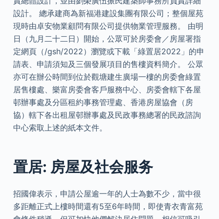
責總體設計，並由劉榮廣伍振民建築師事務所負責詳細
設計。 總承建商為新福港建設集團有限公司；整個屋苑
現時由卓安物業顧問有限公司提供物業管理服務。 由明
日（九月二十二日）開始，公眾可於房委會／房屋署指
定網頁（/gsh/2022）瀏覽或下載「綠置居2022」的申
請表、申請須知及三個發展項目的售樓資料簡介。 公眾
亦可在辦公時間到位於觀塘建生廣場一樓的房委會綠置
居售樓處、樂富房委會客戶服務中心、房委會轄下各屋
邨辦事處及分區租約事務管理處、香港房屋協會（房
協）轄下各出租屋邨辦事處及民政事務總署的民政諮詢
中心索取上述的紙本文件。
置居: 房屋及社会服务
招國偉表示，申請公屋逾一年的人士為數不少，當中很
多距離正式上樓時間還有5至6年時間，即使青衣青富苑
會條件稍遜，但可加快他們解決居住問題，相信可吸引