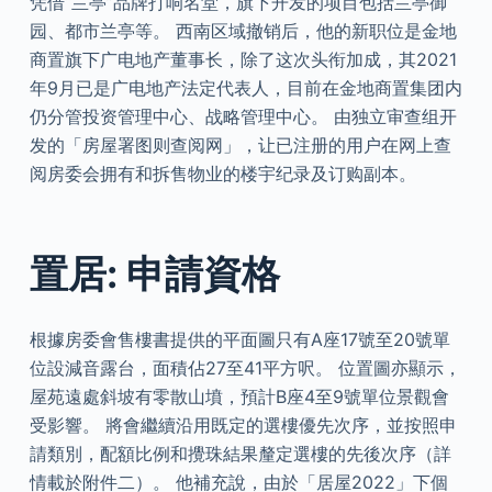
凭借“兰亭”品牌打响名堂，旗下开发的项目包括兰亭御
园、都市兰亭等。 西南区域撤销后，他的新职位是金地
商置旗下广电地产董事长，除了这次头衔加成，其2021
年9月已是广电地产法定代表人，目前在金地商置集团内
仍分管投资管理中心、战略管理中心。 由独立审查组开
发的「房屋署图则查阅网」，让已注册的用户在网上查
阅房委会拥有和拆售物业的楼宇纪录及订购副本。
置居: 申請資格
根據房委會售樓書提供的平面圖只有A座17號至20號單
位設減音露台，面積佔27至41平方呎。 位置圖亦顯示，
屋苑遠處斜坡有零散山墳，預計B座4至9號單位景觀會
受影響。 將會繼續沿用既定的選樓優先次序，並按照申
請類別，配額比例和攪珠結果釐定選樓的先後次序（詳
情載於附件二）。 他補充說，由於「居屋2022」下個