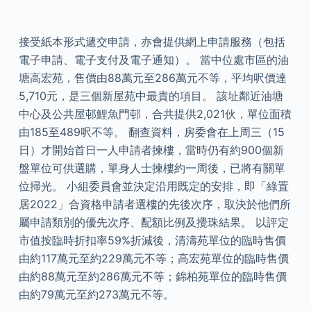
接受紙本形式遞交申請，亦會提供網上申請服務（包括
電子申請、電子支付及電子通知）。 當中位處市區的油
塘高宏苑，售價由88萬元至286萬元不等，平均呎價達
5,710元，是三個新屋苑中最貴的項目。 該址鄰近油塘
中心及公共屋邨鯉魚門邨，合共提供2,021伙，單位面積
由185至489呎不等。 翻查資料，房委會在上周三（15
日）才開始首日一人申請者揀樓，當時仍有約900個新
盤單位可供選購，單身人士揀樓約一周後，已將有關單
位掃光。 小組委員會並決定沿用既定的安排，即「綠置
居2022」合資格申請者選樓的先後次序，取決於他們所
屬申請類別的優先次序、配額比例及攪珠結果。 以評定
市值按臨時折扣率59%折減後，清濤苑單位的臨時售價
由約117萬元至約229萬元不等；高宏苑單位的臨時售價
由約88萬元至約286萬元不等；錦柏苑單位的臨時售價
由約79萬元至約273萬元不等。