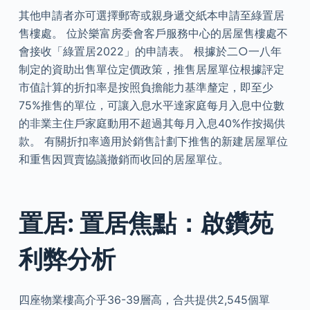
其他申請者亦可選擇郵寄或親身遞交紙本申請至綠置居
售樓處。 位於樂富房委會客戶服務中心的居屋售樓處不
會接收「綠置居2022」的申請表。 根據於二○一八年
制定的資助出售單位定價政策，推售居屋單位根據評定
市值計算的折扣率是按照負擔能力基準釐定，即至少
75%推售的單位，可讓入息水平達家庭每月入息中位數
的非業主住戶家庭動用不超過其每月入息40%作按揭供
款。 有關折扣率適用於銷售計劃下推售的新建居屋單位
和重售因買賣協議撤銷而收回的居屋單位。
置居: 置居焦點：啟鑽苑
利弊分析
四座物業樓高介乎36-39層高，合共提供2,545個單