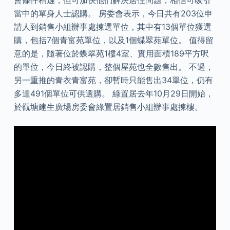
當中的單身人士認購。 房委會表示，今日共有203位申
請人到銷售小組辦事處揀選單位，其中有13個單位獲選
購，包括7個青富苑單位，以及1個蝶翠苑單位。 值得留
意的是，隨著位於蝶翠苑1樓4室、實用面積189平方呎
的單位，今日終被認購，整個屋苑也全數售出。 不過，
另一重推的青衣青富苑，卻暫時只能售出34單位，仍有
多達491個單位可供選購。 綠置居去年10月29日開始，
於觀塘建生廣場房委會綠置居銷售小組辦事處揀樓。