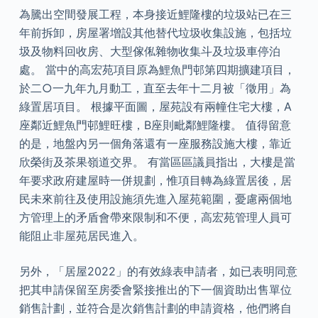
為騰出空間發展工程，本身接近鯉隆樓的垃圾站已在三
年前拆卸，房屋署增設其他替代垃圾收集設施，包括垃
圾及物料回收房、大型傢俬雜物收集斗及垃圾車停泊
處。 當中的高宏苑項目原為鯉魚門邨第四期擴建項目，
於二○一九年九月動工，直至去年十二月被「徵用」為
綠置居項目。 根據平面圖，屋苑設有兩幢住宅大樓，A
座鄰近鯉魚門邨鯉旺樓，B座則毗鄰鯉隆樓。 值得留意
的是，地盤內另一個角落還有一座服務設施大樓，靠近
欣榮街及茶果嶺道交界。 有當區區議員指出，大樓是當
年要求政府建屋時一併規劃，惟項目轉為綠置居後，居
民未來前往及使用設施須先進入屋苑範圍，憂慮兩個地
方管理上的矛盾會帶來限制和不便，高宏苑管理人員可
能阻止非屋苑居民進入。
另外，「居屋2022」的有效綠表申請者，如已表明同意
把其申請保留至房委會緊接推出的下一個資助出售單位
銷售計劃，並符合是次銷售計劃的申請資格，他們將自