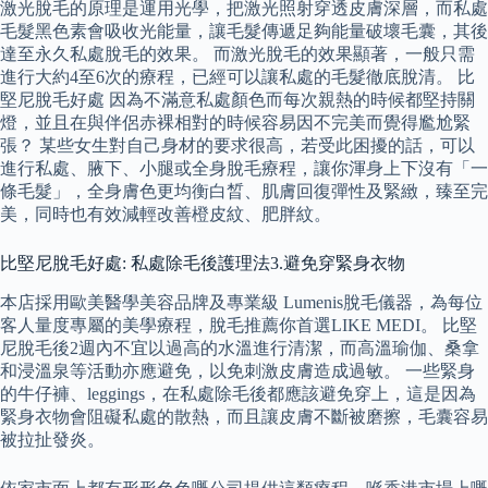
激光脫毛的原理是運用光學，把激光照射穿透皮膚深層，而私處
毛髮黑色素會吸收光能量，讓毛髮傳遞足夠能量破壞毛囊，其後
達至永久私處脫毛的效果。 而激光脫毛的效果顯著，一般只需
進行大約4至6次的療程，已經可以讓私處的毛髮徹底脫清。 比
堅尼脫毛好處 因為不滿意私處顏色而每次親熱的時候都堅持關
燈，並且在與伴侶赤裸相對的時候容易因不完美而覺得尷尬緊
張？ 某些女生對自己身材的要求很高，若受此困擾的話，可以
進行私處、腋下、小腿或全身脫毛療程，讓你渾身上下沒有「一
條毛髮」，全身膚色更均衡白晳、肌膚回復彈性及緊緻，臻至完
美，同時也有效減輕改善橙皮紋、肥胖紋。
比堅尼脫毛好處: 私處除毛後護理法3.避免穿緊身衣物
本店採用歐美醫學美容品牌及專業級 Lumenis脫毛儀器，為每位
客人量度專屬的美學療程，脫毛推薦你首選LIKE MEDI。 比堅
尼脫毛後2週內不宜以過高的水溫進行清潔，而高溫瑜伽、桑拿
和浸溫泉等活動亦應避免，以免刺激皮膚造成過敏。 一些緊身
的牛仔褲、leggings，在私處除毛後都應該避免穿上，這是因為
緊身衣物會阻礙私處的散熱，而且讓皮膚不斷被磨擦，毛囊容易
被拉扯發炎。