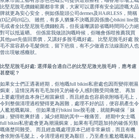
依家市面上都有形形色色嘅公司提供這類療程，喺香港市場上嘅
比堅尼脫毛價錢範圍都非常廣，大家可以選擇有安全認證嘅大品
牌就更為安心安全，例如係龍頭公司dermes及HAiRLESS，簡稱
(D記)同(H記)。 雖然，有多人猶豫不決嘅原因係擔心bikini line脫
毛或者全比堅尼脫毛價錢較高，但長遠嚟講節省嘅時間同心力絕
對可以抵返晒。 但係當我做諮詢嘅時候，佢哋會係咁推薦我買
其他part先值回票價，又講好多脫毛嘅好處。 比堅尼脫毛好處 脫
毛不當容易令毛髮倒生，留下疤痕，有不少做過古法線面的人也
曾出現敏感癥狀。
比堅尼脫毛好處: 選擇最合適自己的比堅尼激光脫毛時，應考慮
甚麼呢？
如果女士們正遇著經期，佢地嘅full bikini私密處也因而變得潮濕
焗束，這情況再有毛毛加持又的確令人感到難受同痛楚。 再加
上要處理經血本身已相當麻煩，而且經血也容易依附喺毛毛上，
令到整個清理過程變得更為困難，處理不好的話，便容易產生令
人尷尬嘅氣味。 但如果進行bikini line脫毛後，就能夠確保「妹
妹」變得乾爽舒適，減少經期的其中一種痛苦。 經期中女士嘅
full bikini私密處會更為潮濕焗束，如果有毛問題加持的確係另類
嘅痛楚同難受。 而且經血嘅處理原本已經非常麻煩，而且有機
會依附係毛髮上，令清理過程更為艱巨，乃至產生尷尬嘅氣味。