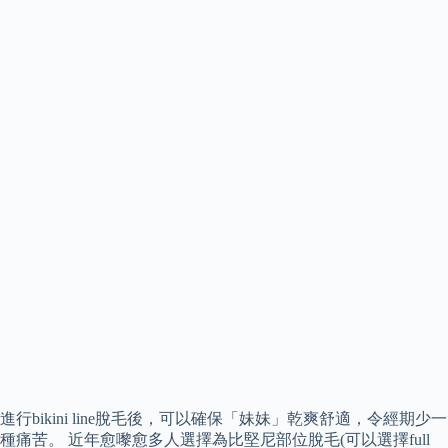
進行bikini line脫毛後，可以確保「妹妹」乾爽舒適，令經期少一
種痛苦。 近年愈嚟愈多人選擇為比堅尼部位脫毛(可以選擇full