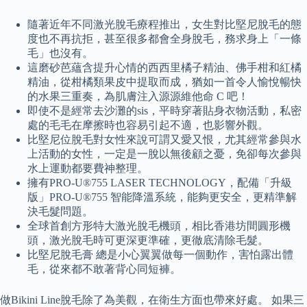
隨著近年不同激光脫毛療程推出，女生對比堅尼脫毛的態
度也不再抗拒，甚至很多都會全身脫毛，務求身上「一條
毛」也沒有。
這磨砂芭蘊含提升心情的西西里橘子精油、佛手柑和紅橘
精油，從柑橘類果皮中提取而成，猶如一首令人愉悅暢快
的水果三重奏，為肌膚注入源源維他命 C 吧！
即使不是經常去沙灘的sis，平時穿著貼身衣物活動，私密
處的毛毛在摩擦時也容易引起不適，也影響外觀。
比堅尼位脫毛對女性來說可謂又愛又恨，尤其經常參與水
上活動的女性，一定是一脫以無後顧之憂，免卻每次參與
水上運動都要費神整理。
擁有PRO-U®755 LASER TECHNOLOGY，配備「升級
版」PRO-U®755 智能降溫系統，能夠更安全，更精準解
決毛髮問題。
全球首創方形特大激光脫毛機頭，相比香港坊間圓形機
頭，激光脫毛時可更深更準確，更徹底清除毛髮。
比堅尼脫毛膏 總是小心翼翼做每一個動作，害怕露出體
毛，從來都不敢著背心同短褲。
做Bikini Line脫毛除了為美觀，在衛生方面也帶來好處。 如果三