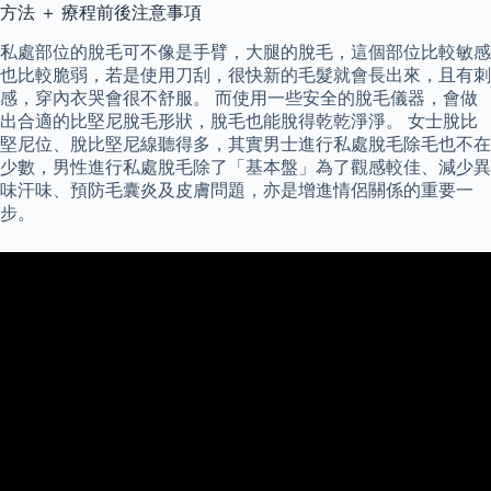
方法 ＋ 療程前後注意事項
私處部位的脫毛可不像是手臂，大腿的脫毛，這個部位比較敏感
也比較脆弱，若是使用刀刮，很快新的毛髮就會長出來，且有刺
感，穿內衣哭會很不舒服。 而使用一些安全的脫毛儀器，會做
出合適的比堅尼脫毛形狀，脫毛也能脫得乾乾淨淨。 女士脫比
堅尼位、脫比堅尼線聽得多，其實男士進行私處脫毛除毛也不在
少數，男性進行私處脫毛除了「基本盤」為了觀感較佳、減少異
味汗味、預防毛囊炎及皮膚問題，亦是增進情侶關係的重要一
步。