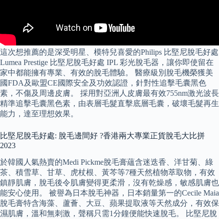
這次想推薦的是深受明星、模特兒喜愛的Philips 比堅尼脫毛好處
Lumea Prestige 比堅尼脫毛好處 IPL 彩光脫毛器，讓你即使留在
家中都能擁有專業、有效的脫毛體驗。 醫療級別脫毛機榮獲美
國FDA及歐盟CE國際安全及功效認證，針對性追擊毛囊黑色
素，不傷及周邊皮膚。 採用對亞洲人皮膚最有效755nm激光波長
精準追擊毛囊黑色素，由表層毛髮直擊底層毛囊，破壞毛髮再生
能力，達至理想效果。
比堅尼脫毛好處: 脫毛邊間好 ?香港兩大專業正貨脫毛大比拼
2023
於韓國人氣熱賣的Medi Pickme脫毛膏蘊含迷迭香、洋甘菊、綠
茶、積雪草、甘草、虎杖根、黃芩等7種天然植物萃取物，有效
鎮靜肌膚，脫毛後令肌膚變得更柔滑，沒有乾燥感，敏感肌膚也
能安心使用。 被譽為日本脫毛神器，日本銷量第一的Cecile Maia
脫毛膏特含海藻、蘆薈、大豆、蘋果提取液等天然成分，有效保
濕肌膚，溫和無刺激，聲稱只需1分鐘便能快速脫毛。 比堅尼脫