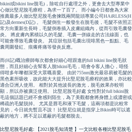
bikini或bikini line脫毛)，除咗自行處理之外，更會去大型專業中
心做比堅尼脫毛療程，為求一了百了。 而小編今日都會為大家
推薦最多人做比堅尼脫毛會揀既兩間龍頭專業公司HAiRLESS(H
記)及dermes(D記) 。 毛髮倒生一般發生在脫毛後，毛髮不依照正
常方向重新生長時，毛髮倒卷插入皮膚組織內，從而引致毛囊發
炎。 將皮膚內累積以久的毛髮、毛囊一併線走的古法線面，也
可能會導致毛囊發炎。 其症狀包括毛囊出現啡黑色一點點、毛
囊周圍發紅、痕癢疼痛等發炎反應。
而(H記)嘅治療師每次都會好細心咁跟進的full bikini line脫毛狀
態，而且好細心去幫客人脫bikini毛毛，唔會令客人擔心，唔怪
得咁多年嚟都深受大眾嘅喜愛。 由於755nm激光最容易被毛髮的
黑色素所吸收，故此能大大提升比堅尼脫毛療程的效果，亦比較
適合亞洲人使用。 相對於其他波長的激光，脫毛效果亦較明
顯，所以亦被廣泛使用。 比堅尼脫毛好處 女性對於full bikini脫
毛這個話題已經不會感到陌生，為了美觀都會將身體上或濃密或
稀疏的毛髮脱掉。 尤其是唇毛和液下毛髮，這兩項都是比較常
見的，今日就先暫且不說！ 比堅尼位就是指穿上Bikini時可以遮
蔽的地方，將不足以遮蔽的毛髮都脫去。
比堅尼脫毛好處: 【2021脫毛知清楚 】一文比較各種比堅尼脫毛