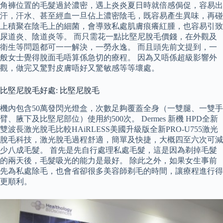
角褲位置的毛髮過於濃密，遇上炎炎夏日時就倍感侷促，容易出
汗，汗水、甚至經血一旦佔上濃密陰毛，既容易產生異味，再碰
上積聚在陰毛上的細菌，會導致私處肌膚痕癢紅腫，也容易引致
尿道炎、陰道炎等。 而只需花一點比堅尼脫毛價錢，在外觀及
衛生等問題都可一一解決，一勞永逸。 而且頭先前文提到，一
般女士覺得脫面毛唔算係急切的療程。 因為又唔係超級影響外
觀，做完又驚對皮膚唔好又驚敏感等等壞處。
比堅尼脫毛好處: 比堅尼脫毛
機內包含50萬發閃光燈盒，次數足夠覆蓋全身（一雙腿、一雙手
臂、腋下及比堅尼部位）使用約500次。 Dermes 新機 HPD全新
雙波長激光脫毛比較HAiRLESS美國升級版全新PRO-U755激光
脫毛科技，激光脫毛過程舒適，簡單及快捷，大概四至六次可減
少八成毛髮。 首先是先自行處理私處毛髮，這是因為剃掉毛髮
的兩天後，毛髮吸光的能力是最好。 除此之外，如果女生事前
先為私處除毛，也會省卻很多美容師剃毛的時間，讓療程進行得
更順利。