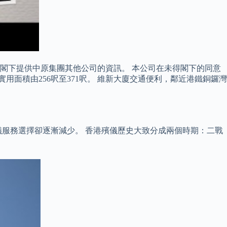
閣下提供中原集團其他公司的資訊。 本公司在未得閣下的同意
面積由256呎至371呎。 維新大廈交通便利，鄰近港鐵銅鑼灣
服務選擇卻逐漸減少。 香港殯儀歷史大致分成兩個時期：二戰