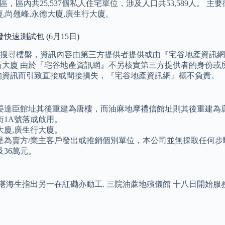
，區內共25,537個私人住宅單位，涉及人口共53,589人。 主
廈,尚翹峰,永德大廈,廣生行大廈。
速測試包 (6月15日)
搜尋樓盤，資訊內容由第三方提供者提供或由『宅谷地產資訊網
新大廈 由於『宅谷地產資訊網』不另核實第三方提供者的身份或
的資訊而引致直接或間接損失，『宅谷地產資訊網』概不負責。 
道晏達臣館址其後重建為唐樓，而油麻地摩禮信館址則其後重建為
街1A號落成啟用。
大廈,廣生行大廈。
是為賣方/業主客戶發出或推銷個別單位，本公司並無採取任何步
36萬元。
。
湛海生指出另一在紅磡亦動工. 三院油蔴地殯儀館 十八日開始服務