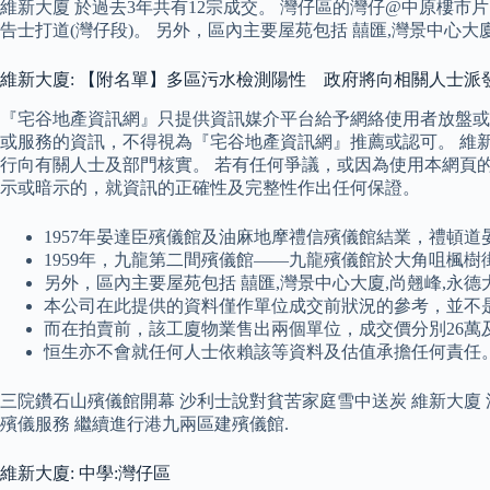
維新大廈 於過去3年共有12宗成交。 灣仔區的灣仔@中原樓市片區
告士打道(灣仔段)。 另外，區內主要屋苑包括 囍匯,灣景中心大
維新大廈: 【附名單】多區污水檢測陽性 政府將向相關人士派發快
『宅谷地產資訊網』只提供資訊媒介平台給予網絡使用者放盤或
或服務的資訊，不得視為『宅谷地產資訊網』推薦或認可。 維
行向有關人士及部門核實。 若有任何爭議，或因為使用本網頁
示或暗示的，就資訊的正確性及完整性作出任何保證。
1957年晏達臣殯儀館及油麻地摩禮信殯儀館結業，禮頓
1959年，九龍第二間殯儀館——九龍殯儀館於大角咀楓樹
另外，區內主要屋苑包括 囍匯,灣景中心大廈,尚翹峰,永德
本公司在此提供的資料僅作單位成交前狀況的參考，並不
而在拍賣前，該工廈物業售出兩個單位，成交價分別26萬及
恒生亦不會就任何人士依賴該等資料及估值承擔任何責任
三院鑽石山殯儀館開幕 沙利士說對貧苦家庭雪中送炭 維新大廈 
殯儀服務 繼續進行港九兩區建殯儀館.
維新大廈: 中學:灣仔區