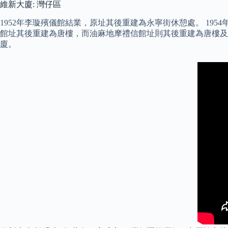
維新大廈: 灣仔區
1952年李璇殯儀館結業，原址其後重建為永寧街休憩處。 19
館址其後重建為唐樓，而油麻地摩禮信館址則其後重建為唐樓及永
廈。