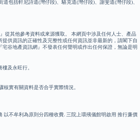
要街道包括軒尼詩道(灣仔段)、駱克道(灣仔段)、謝斐道(灣仔段)、
』從其他參考資料或來源獲取。 本網頁中涉及任何人士、產品
所提供資訊的正確性及完整性或任何資訊並非最新的，請閣下自
『宅谷地產資訊網』不發表任何聲明或作出任何保證，無論是明
唐樓及永旺行。
驟核實有關資料是否合乎實際情況。
 以不牟利為原則分四種收費. 三院上環殯儀館明啟用 推行廉價