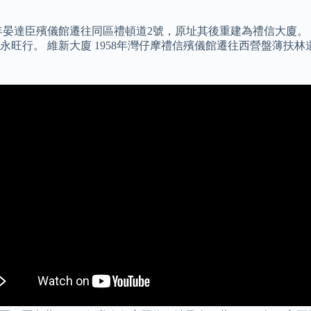
54年晏達臣殯儀館遷往同區禮頓道2號，原址其後重建為禮信大廈。
旺行。 維新大廈 1958年灣仔摩禮信殯儀館遷往西營盤薄扶林