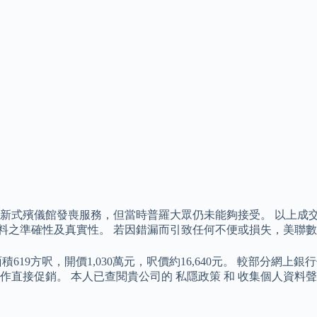
廣新式殯儀館發喪服務，但當時普羅大眾仍未能夠接受。 以上成
以上資料之準確性及真實性。 若因錯漏而引致任何不便或損失，美聯
方呎，開價1,030萬元，呎價約16,640元。 較部分網上銀行估
直接促銷。 本人已查閱貴公司的 私隱政策 和 收集個人資料