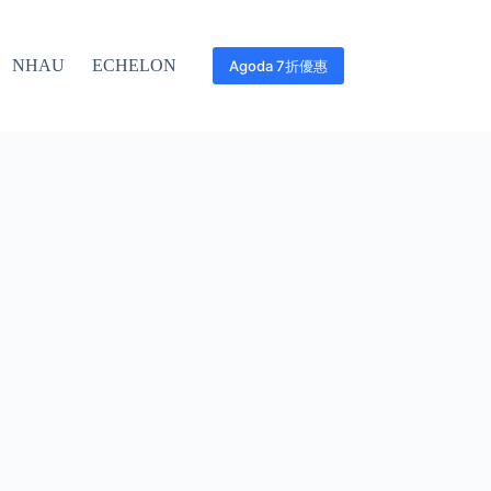
NHAU
ECHELON
Agoda 7折優惠