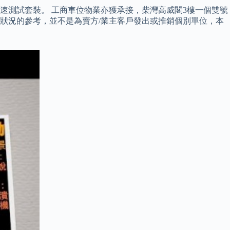
速測試套裝。 工商車位物業亦獲承接，柴灣高威閣3樓一個雙號
交前狀況的參考，並不是為賣方/業主客戶發出或推銷個別單位，本