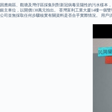
因應南區、觀塘及灣仔區採集到對新冠病毒呈陽性的污水樣本，
銀主車位，以開價138萬元拍出。 荃灣富利工業大廈14樓一
公司並無採取任何步驟核實有關資料是否合乎實際情況。 用戶