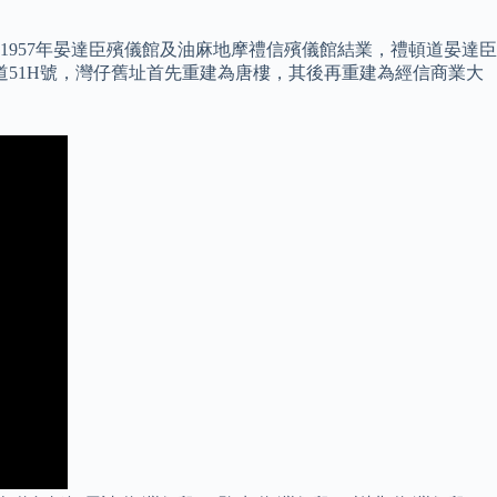
 1957年晏達臣殯儀館及油麻地摩禮信殯儀館結業，禮頓道晏達臣
道51H號，灣仔舊址首先重建為唐樓，其後再重建為經信商業大