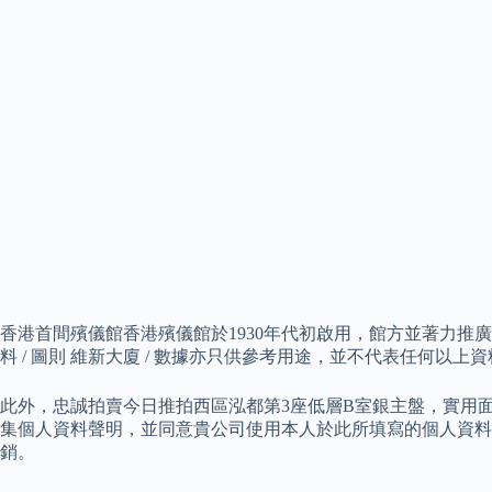
香港首間殯儀館香港殯儀館於1930年代初啟用，館方並著力推
料 / 圖則 維新大廈 / 數據亦只供參考用途，並不代表任何
此外，忠誠拍賣今日推拍西區泓都第3座低層B室銀主盤，實用面積619
集個人資料聲明，並同意貴公司使用本人於此所填寫的個人資料作
銷。