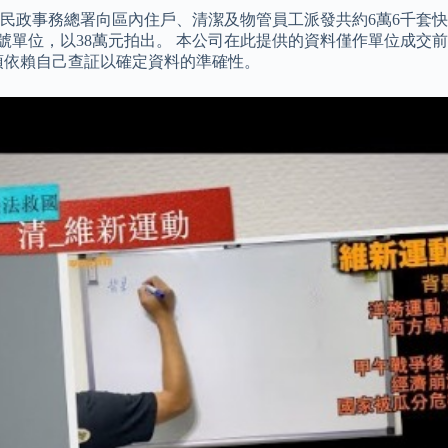
民政事務總署向區內住戶、清潔及物管員工派發共約6萬6千套快
個雙號單位，以38萬元拍出。 本公司在此提供的資料僅作單位成
須依賴自己查証以確定資料的準確性。