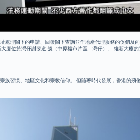
址處理閣下的申請、回覆閣下查詢並作地產代理服務的促銷及向
廈位於灣仔謝斐道 號（中原樓市片區：灣仔）。 維新大廈的實用
宗族習慣、地區文化和宗教信仰。 但隨著時代發展，香港的殯儀