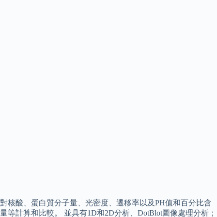
對核酸、蛋白質分子量、光密度、遷移率以及PH值和百分比含
量等計算和比較。 並具有1D和2D分析、DotBlot圖像處理分析；