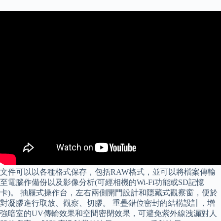
文件可以以各種格式保存，包括RAW格式，並可以將檔案傳輸
至電腦作備份以及影像分析(可經相機的Wi-Fi功能或SD記憶
卡)。 抽屜式操作台，左右兩側開門設計和隱藏式觀察窗，便於
對凝膠進行取放、觀察、切膠。 重疊錯位密封的結構設計，增
強暗室的UV傳輸效果和空間密閉效果，可避免紫外線洩漏對人