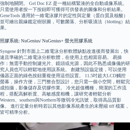
強制地關閉。 Gel Doc EZ 是一種結構緊湊的全自動成像系統。
只需使用者按一下按鈕即可獲得可供發表的圖像和分析結果。
GeneTools 適用於一維電泳膠片的定性與定量（蛋白質及核酸）
並可繪出親緣鑑定樹狀圖，可數菌落、分析吸漬法（blotting）結
果。
照膠系統: NuGenius/ NuGenius+ 螢光照膠系統
Syngene 針對市面上二維電泳分析軟體缺點改進後而發展出，快
速且準確的二維電泳分析軟體，在使用上也相當容易。 易操
作：無需手動控制濾光片、鏡頭或光源，因此不熟悉成像儀的研
究人員也可以輕鬆地使用該系統。 創建預設協定後，可以使用
儀器正面的綠色按鈕重複使用這些設置。 11.5吋超大LCD觸控
螢幕，操作方便，三門整合型設計，您只需一個小空間，輕鬆完
成拍攝，影像儲存及切膠作業。 冷光超值機種，簡潔的工作流
程，搭配高解析度、高敏感度相機，讓研究者輕鬆分析
Western、southern與Northern等微弱冷光訊號，取得高品質影
像。 進行定量分析時若以其他影像系統產生的未壓縮 tiff 檔案，
皆可精準分析。