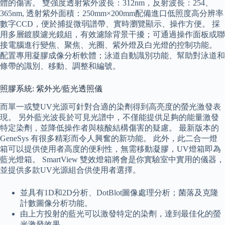
體的傷害。 雙強度透射紫外波長：312nm，反射波長：254、
365nm, 透射紫外面積：250mm×200mm配備進口低照度高分辨率
數字CCD，便於捕捉微弱譜帶、實時瀏覽顯示、操作方便。 採
用多層鍍膜濾光鏡組，有效濾除背景干擾；可通過操作面板或聯
接電腦進行變焦、聚焦、光圈、紫外燈及白光燈的控制功能。
配置專用凝膠成像分析軟體；泳道自動識別功能、幫助對泳道和
條帶的識別、移動、調整和編號。
照膠系統: 紫外光/藍光透照儀
而單一或雙UV光源可針對合適的染劑得到高亮度的螢光激發表
現。 另外藍光波長於可見光譜中，不僅能提供足夠的能量激發
特定染劑，並降低操作者與核酸結構傷害的疑慮。 最新版本的
GeneSys 有很多精彩而令人興奮的新功能。 此外，此二合一燈
箱可以提供使用者高度的便利性，無需移動凝膠，UV燈箱即為
藍光燈箱。 SmartView 雙效燈箱將會是你實驗室中實用的儀器，
並提供多款UV光源組合供使用者選擇。
並具有1D和2D分析、DotBlot圖像處理分析；菌落及克隆
計數圖像分析功能。
由上方投射的藍光可以激發特定的染劑，達到最佳化的螢
光激發效果。