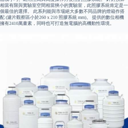
相當有限與實驗室空間相當狹小的實驗室，此照膠系統肯定是一
個最佳的選擇。 此系列能與市場絕大多數不同品牌的燈箱作搭
配 (濾片觀察區小於260 x 210 照膠系統 mm)。 提供的數位相機
擁有2410萬畫素，同時也可打造無電腦的高機動性環境。