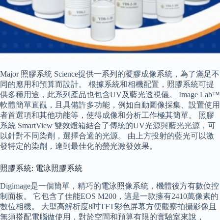
Major 照膠系統 Science提供一系列的凝膠成像系統，為了滿足不
同的應用和預算而設計。 根據系統和相機配置，照膠系統可提
供多種用途，此系列產品也包含UV及藍光透視儀。 Image Lab™
軟體簡單直觀，且具備許多功能，例如自動圖像採集、設置使用
者首選項和其他功能等，使得成像和分析工作極其簡單。 照膠
系統 SmartView 雙效燈箱結合了傳統的UV光源與藍光光源，可
以針對不同染劑，選擇合適的光源。 由上方投射的藍光可以激
發特定的染劑，達到最佳化的螢光激發效果。
照膠系統: 電泳照膠系統
Digimage是一個簡單，精巧的電泳照像系統，機體後方有數位控
制面板。 它包含了佳能EOS M200，這是一款擁有2410萬像素的
數位相機。 大型高解析度8吋TFT彩色屏幕方便觀察拍攝影像且
無須搭配電腦做使用，對於空間和預算有限的實驗室來說，