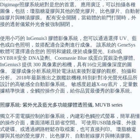
Digimage照膠系統絕對是您的首選。 應用廣泛，可以拍攝各種
圖像，包括：瓊脂糖凝膠與其他的螢光膠片、比色膠片、自動射
線膠片與轉漬膠膜。 配有安全開關，當箱體的前門打開時，外
接的透射儀紫外光會被強制關閉 。
使用小巧的 InGenuis3 膠體影像系統，您可以通過選擇 UV、藍
色或白色照明，並搭配適合染劑進行成像。 該系統的 GeneSys
軟體可選擇適合您的 照明和濾鏡,便於成像螢光、EtBr或
SYBR®安全 DNA染劑、Coomassie Blue 或蛋白質銀染色膠體。
InGenius3 提供 300 萬像素的相機，具有16位元圖像深度的圖
像。 凝膠成像分析系統用於電泳結束後對凝膠的觀察、拍攝和
分析。 2018年最新推出之旗艦款機種,特別針對冷光螢光樣品所
設計的高敏感全自動影像系統。 敏感度超越X-ray底片，定量數
據精準快速，全觸控操作介面，給你品質最優秀的影像系統。
照膠系統: 紫外光及藍光多功能膠體透照儀, MUVB series
獨立不需電腦控制的影像系統，內建彩色觸控式螢幕，簡單易懂
的操作介面，畫面清晰且節省空間。 可使用USB隨身碟、外接
式硬碟、或透過網路輕鬆存取檔案，也可直接列印。 瓊脂糖凝
膠與其他的螢光膠片、比色膠片、自動射線膠片與轉漬膠膜。