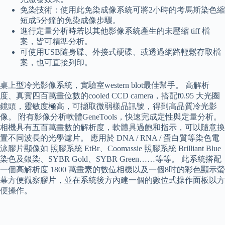
免染技術：使用此免染成像系統可將2小時的考馬斯染色縮
短成5分鐘的免染成像步驟。
進行定量分析時若以其他影像系統產生的未壓縮 tiff 檔
案，皆可精準分析。
可使用USB隨身碟、外接式硬碟、或透過網路輕鬆存取檔
案，也可直接列印。
桌上型冷光影像系統，實驗室western blot最佳幫手。 高解析
度、真實四百萬畫位數的cooled CCD camera，搭配f0.95 大光圈
鏡頭，靈敏度極高，可擷取微弱樣品訊號，得到高品質冷光影
像。 附有影像分析軟體GeneTools，快速完成定性與定量分析。
相機具有五百萬畫數的解析度，軟體具過飽和指示，可以隨意換
置不同波長的光學濾片。 應用於 DNA / RNA / 蛋白質等染色電
泳膠片顯像如 照膠系統 EtBr、Coomassie 照膠系統 Brilliant Blue
染色及銀染、SYBR Gold、SYBR Green……等等。 此系統搭配
一個高解析度 1800 萬畫素的數位相機以及一個8吋的彩色顯示螢
幕方便觀察膠片，並在系統後方內建一個的數位式操作面板以方
便操作。