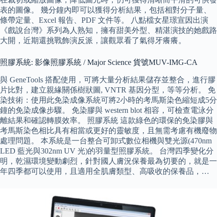
表的圖像。 幾分鐘內即可以獲得分析結果，包括相對分子量、
條帶定量、Excel 報告、PDF 文件等。 八點檔女星璟宣因出演
《戲說台灣》系列為人熟知，擁有甜美外型、精湛演技的她戲路
大開，近期還挑戰飾演反派，讓觀眾看了氣得牙癢癢。
照膠系統: 影像照膠系統 / Major Science 貨號MUV-IMG-CA
與 GeneTools 搭配使用，可將大量分析結果儲存並整合，進行膠
片比對，建立親緣關係樹狀圖, VNTR 基因分型，等等分析。 免
染技術：使用此免染成像系統可將2小時的考馬斯染色縮短成5分
鐘的免染成像步驟。 免染膠與 western blot 相容，可檢查電泳分
離結果和確認轉膜效率。 照膠系統 這款綠色的環保的免染膠與
考馬斯染色相比具有相當或更好的靈敏度，且無需考慮有機廢物
處理問題。 本系統是一台整合可卸式數位相機與雙光源(470nm
LED 藍光與302nm UV 光)的羽量型照膠系統。 台灣四季變化分
明，乾濕環境變動劇烈，針對國人膚況保養最為切要的，就是一
年四季都可以使用，且適用全肌膚類型、高吸收的保養品，…