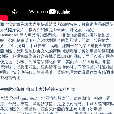
而本篇文章為讓大家更快釐清美乃滋的特色，將會從產品的選購
方式開始切入，接著介紹像是 kewpie、味之素、桂冠、
Hellmann’s 等人氣品牌的熱門款。 相信無論喜愛的滋味是甜是
酸，都能藉由以下的介紹找到適合的美乃滋，開啟一段嘗鮮之
旅。 19世紀時，中國廣東、福建、海南一代的移民遷徙至東南
亞地區，受到當地飲食文化的薰陶與影響後，將沙嗲醬帶回潮汕
地區，並逐漸轉變為符合在地居民口味的風味，而「沙茶」兩字
便是從「沙嗲」的閩南語轉化而來。 其配方中加入扁魚、蝦醬
等海味，以及用花生、豆瓣醬等當地食材，不僅蝦醬的味道相當
明顯，辣度也偏低，無論是炒、燜等料理方式還是作為火鍋調味
都相當合適。
牛頭牌沙茶醬: 推薦十大沙茶醬人氣排行榜
粵語「沙嗲(saa3-de1)」地區流行於廈門、廣東潮汕、福建、香
港、台灣、東南亞等地沙茶醬，是流行於台灣、中國大陸閩南與
粵東地區的一種醬料，源自東南亞的花生烤肉醬（沙嗲醬