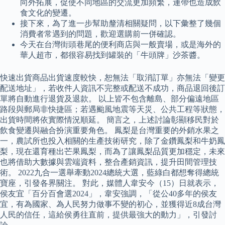
向外拓展，促使不同地區的交流更加頻繁，連帶也造成飲
食文化的變遷。
接下來，為了進一步幫助釐清相關疑問，以下彙整了幾個
消費者常遇到的問題，歡迎選購前一併確認。
今天在台灣街頭巷尾的便利商店與一般賣場，或是海外的
華人超市，都很容易找到罐裝的「牛頭牌」沙茶醬。
快速出貨商品出貨速度較快，恕無法「取消訂單」亦無法「變更
配送地址」，若收件人資訊不完整或配送不成功，商品退回後訂
單將自動進行退貨及退款。 以上皆不包含離島、部分偏遠地區
路段與郵局非快捷區；若遇颱風地震等天災、公共工程等狀態，
出貨時間將依實際情況順延。 簡言之，上述討論彰顯移民對於
飲食變遷與融合扮演重要角色。 鳳梨是台灣重要的外銷水果之
一，農試所也投入相關的生產技術研究，除了金鑽鳳梨和牛奶鳳
梨，現在還育種出芒果鳳梨，而為了讓鳳梨品質更加穩定，未來
也將借助大數據與雲端資料，整合產銷資訊，提升田間管理技
術。 2022九合一選舉牽動2024總統大選，藍綠白都想奪得總統
寶座，引發各界關注。 對此，媒體人韋安今（15）日就表示，
侯友宜「百分百會選2024」，韋安強調，「從公40多年的侯友
宜，有為國家、為人民努力做事不變的初心，並獲得近8成台灣
人民的信任，這給侯勇往直前，提供最強大的動力」，引發討