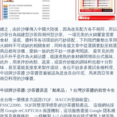
總之，由於沙嗲傳入中國大陸後，因為改良配方各不相同，所以
沙茶分為福建型沙茶與潮州型沙茶。 一場完美的火鍋饗宴需要
食材、湯底、醬料等各項環節的巧妙搭配，下列我們彙整出享用
火鍋時不可或缺的相關食材，同時各篇文章中從選購要點至精選
商品都有涉獵，愛鍋一族的您不妨一併參考閱讀。 最常見的用
法不外乎是作為火鍋沾醬，能讓煮熟的食材瞬間增添台式風味。
此外，用來拌炒肉類、蔬菜，或當作炒飯的調味料也都十分對
味，甚至還能直接拿來製作湯頭，各位不妨多多嘗試各種料理。
牛頭牌沙茶醬 沙茶醬普遍被認為是改良自印尼、馬來西亞等東
南亞料理的沙嗲醬。
牛頭牌沙茶醬: 沙茶醬原是「舶來品」？台灣沙茶醬的前世今生
全台唯一榮獲多方認證(TQF、HACCP(登錄歐盟)、
FSSC22000、SQF與雙潔淨標章)的沙茶醬類產品。 這個網站採
用 Google reCAPTCHA 保護機制，這項服務遵循 Google 隱私權
政策及服務條款。 一樣醃製 1~2 小時後放在韓式烤盤上烤至熟