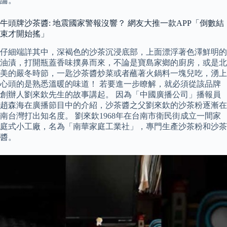
論。
牛頭牌沙茶醬: 地震國家警報沒響？ 網友大推一款APP「倒數結
束才開始搖」
仔細端詳其中，深褐色的沙茶沉浸底部，上面漂浮著色澤鮮明的
油漬，打開瓶蓋香味撲鼻而來，不論是寶島家鄉的廚房，或是北
美的嚴冬時節，一匙沙茶醬炒菜或者蘸著火鍋料一塊兒吃，湧上
心頭的是熟悉溫暖的味道！ 若要進一步瞭解，就必須從該品牌
創辦人劉來欽先生的故事講起。 因為「中國廣播公司」播報員
趙森海在廣播節目中的介紹，沙茶醬之父劉來欽的沙茶粉逐漸在
南台灣打出知名度。 劉來欽1968年在台南市衛民街成立一間家
庭式小工廠，名為「南華家庭工業社」，專門生產沙茶粉和沙茶
醬。