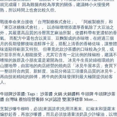
就完成囉！ 因為雞腿肉較為厚實的關係，建議轉小火慢慢烤
熟，所以時間上也會比較久些。
戰後奉命來台接收「台灣製糖株式會社」、「阿緱製糖所」和
「東亞冰糖株式會社」。 以赤味噌增添濃厚香氣除了大豆油之
外，其嚴選高品質的冷壓黑芝麻油所製，使醬料帶有更濃郁的香
氣。 而配方中還包含以黃豆、豆麴製成的赤味噌，在經過三個
月的長期發酵後味道醇厚十足，搭配上清香的香椿佐味，讓整體
味道顯得嶄新又特別。 但畢竟此款沙茶醬的口味較為少見，或
許並非所有人都能接受，尤其它含有一定比例的辣椒粉，建議不
嗜辣的族群及小朋友還是避開為佳。 冰見牛生長於綠植環繞的
山腰地帶，由當地的肉店經營的燒肉店「冰見牛屋本店」會買下
一整頭符合肉質、新鮮度、油花分佈這三項優良品質的冰見牛，
再由技術精純的師傅，將牛肉的美味發揮到最大極限提供給客
人。
牛頭牌沙茶醬: Tags： 沙茶醬 火鍋 火鍋醬料 牛頭牌 牛頭牌沙茶
醬 台灣味 蔡怡瑄營養師 SQF認證 雙潔淨標章 More…
烹製沙嗲牛柳時，必須[來源請求]先用洋蔥末、紅椒末和菠蘿末
煸炒起香，再放沙嗲醬，而且必須放適量淡奶及少許蠔油，以增