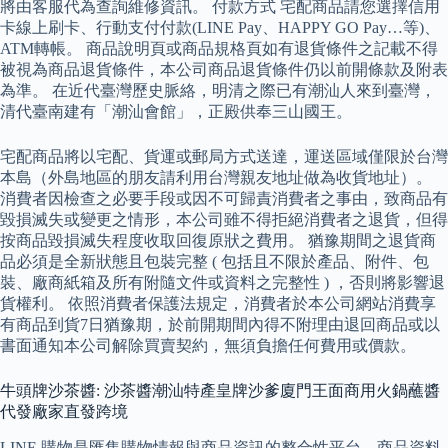
將由客服代為查詢維修資訊。 付款方式 宅配商品請您選擇信用
卡線上刷卡、行動支付付款(LINE Pay、HAPPY GO Pay…等)、
ATM轉帳。 商品說明頁或商品規格頁如有退貨條件之記載不得
被視為商品退貨條件，本公司商品退貨條件仍以前開條款及附表
為準。 在近代臺灣歷史脈絡，明清之際已有潮汕人來到臺灣，
清代臺南建有「潮汕會館」，正殿供奉三山國王。
宅配商品將以宅配、貨運或郵局方式送達，運送區域僅限於台灣
本島（外島地區的朋友請利用台灣親友地址做為收貨地址）。
消費者因檢查之必要手段或因不可歸責消費者之事由，致商品有
毀損滅失或變更之情形，本公司雖不得拒絕消費者之退貨，但得
按商品毀損滅失程度收取回復原狀之費用。 猶豫期間之退貨商
品必須是全新狀態且包裝完整 ( 包括且不限於產品、附件、包
裝、廠商紙箱及所有附隨文件或資料之完整性 ) ，否則將影響退
貨權利。 依照消費者保護法規定，消費者於本公司網站消費享
有商品到貨7日猶豫期，於前開期間內得不附理由退回商品或以
書面通知本公司解除買賣契約，無須負擔任何費用或價款。
牛頭牌沙茶醬: 沙茶醬潮汕特產皇牌沙爹廈門王面商用火鍋蘸醬
代發廠家直發跨境
LINE 購物是匯集購物情報與商品資訊的整合性平台，商品資料