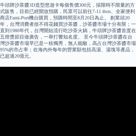
牛頭牌沙茶醬3D造型悠遊卡每個售價300元，採限時不限量的方
式販售，目前已經開放預購，民眾可以前往7-11 ibon、全家便利
商店Fami-Port機台購買，預購時間至8月20日為止。 創業頭20
年，台灣消費者捨不得花錢買沙茶醬，沙茶醬市場十分有限；一
直到1980年代，台灣開始流行吃沙茶火鍋，牛頭牌沙茶醬首度在
五燈獎節目做廣告，一舉打響知名度。 至今牛頭牌沙茶醬在台
灣沙茶醬市場早已是一枝獨秀，無人能敵，高占台灣沙茶醬市場
95%的市占率；在海內外每年的營業額包括高湯、湯塊等產品，
已超過20億元。