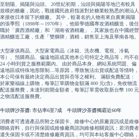
至朝陽、揭陽與汕頭。 20世紀初期，汕頭與揭陽等地已有較具
規模的糖廠，因此，戰後國民政府指派對於糖業較熟悉的潮汕人
來接收日本留下的糖廠。 其中，較著名的人物有來自廣東揭陽
的張季熙（1898年～1970年），他留學德國專攻酒精釀造，後任
職於「廣西酒精廠」和「湖南省酒精廠」，其家族也在中國經營
酒精釀造工廠，生產「雙獅牌」酒精，銷售至上海及華南各地。
大型家俱商品、大型家電商品（冰箱、洗衣機、電視、冷氣
等）、預購商品、偏遠地區或其他本公司特定之商品等，均不在
24 小時到貨之服務範圍內。 由於商品本身、網站系統問題、偏
遠地區或特殊地形限制…等原因，導致無法出貨或配送等情時，
本公司保有最終決定商品出貨與否等之權利。 滿額免費配送：
於家樂福線上購物，每筆訂單購物金額滿 800 元(含)，免收物流
配送服務費，未達到前開金額者，每筆訂單需收取新台幣 100 元
之物流配送服務費。
牛頭牌沙茶醬: 市佔率6至7成 牛頭牌沙茶醬獨霸近60年
消費者可透過產品所附之保固卡、維修中心的原廠資訊或是維修
聯絡資料，自行與保固或維修廠商諮詢維修相關資訊；若消費者
遺失保固卡或不清楚維修廠商資訊，均可與本站客服中心聯絡，