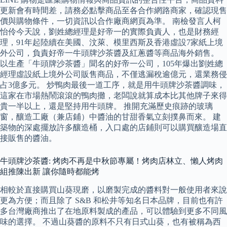
更新會有時間差，請務必點擊商品至各合作網路商家，確認現售
價與購物條件，一切資訊以合作廠商網頁為準。 南檢發言人柯
怡伶今天說，劉姓總經理是好帝一的實際負責人，也是財務經
理，91年起陸續在美國、汶萊、模里西斯及香港虛設7家紙上境
外公司，負責好帝一牛頭牌沙茶醬及紅蔥醬等商品海外銷售。
以生產「牛頭牌沙茶醬」聞名的好帝一公司，105年爆出劉姓總
經理虛設紙上境外公司販售商品，不僅逃漏稅逾億元，還業務侵
占3億多元。 炒鴨肉最後一道工序，就是用牛頭牌沙茶醬調味，
這家在市場熱鬧滾滾的鴨肉攤，老闆說就算成本比其他牌子來得
貴一半以上，還是堅持用牛頭牌。 推開充滿歷史痕跡的玻璃
窗，釀造工廠（兼店鋪）中醬油的甘甜香氣立刻撲鼻而來。 建
築物的深處擺放許多釀造桶，入口處的店鋪則可以購買釀造場直
接販售的醬油。
牛頭牌沙茶醬: 烤肉不再是中秋節專屬！烤肉店林立、懶人烤肉
組推陳出新 讓你隨時都能烤
相較於直接購買山葵現磨，以磨製完成的醬料對一般使用者來說
更為方便；而且除了 S&B 和松井等知名日本品牌，目前也有許
多台灣廠商推出了在地原料製成的產品，可以體驗到更多不同風
味的選擇。 不過山葵醬的原料不只有日式山葵，也有被稱為西