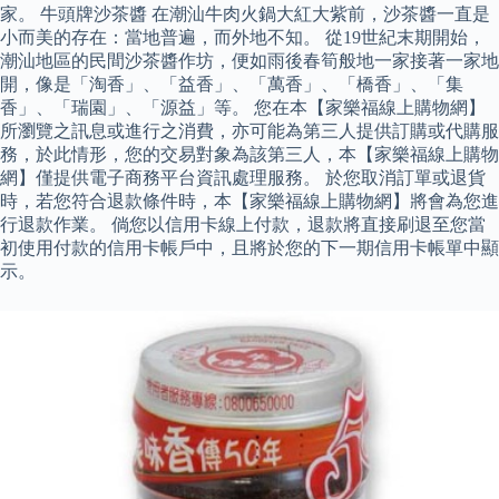
家。 牛頭牌沙茶醬 在潮汕牛肉火鍋大紅大紫前，沙茶醬一直是
小而美的存在：當地普遍，而外地不知。 從19世紀末期開始，
潮汕地區的民間沙茶醬作坊，便如雨後春筍般地一家接著一家地
開，像是「淘香」、「益香」、「萬香」、「橋香」、「集
香」、「瑞園」、「源益」等。 您在本【家樂福線上購物網】
所瀏覽之訊息或進行之消費，亦可能為第三人提供訂購或代購服
務，於此情形，您的交易對象為該第三人，本【家樂福線上購物
網】僅提供電子商務平台資訊處理服務。 於您取消訂單或退貨
時，若您符合退款條件時，本【家樂福線上購物網】將會為您進
行退款作業。 倘您以信用卡線上付款，退款將直接刷退至您當
初使用付款的信用卡帳戶中，且將於您的下一期信用卡帳單中顯
示。