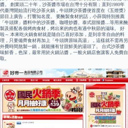
醬。 創業頭二十年，沙茶醬市場在台灣十分有限；直到1980年
代臺灣開始流行吃沙茶火鍋，牛頭牌沙茶醬便首度在《五燈獎》
節目上廣告，打響知名度。 要醃製食材的話，小薛我特別推薦
「牛頭牌」醬料中的沙茶醬、咖哩炒醬、泰式甜辣醬…等用來醃
製及搭配各個烤肉食材，烤出來的肉也有過中秋節的滋味。 好
啦～ 本來吃火鍋食材就是隨自己喜好添加，是到非常自由的料
理，只要備齊食材再加上「牛頭牌原味高湯」，這樣就不需再另
外費時間熬製一鍋，就能擁有甘甜鮮美的湯頭了。 台式沙茶醬
味鮮香，色深，最常用於火鍋沾醬，一般火鍋店會讓客人免費自
取。