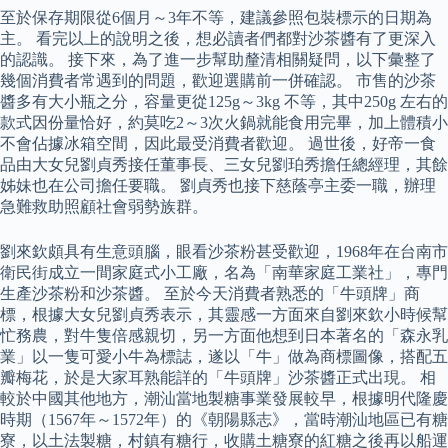
至於保存期限從6個月～3年不等，建議參照包裝標示的日期為
主。 看完以上的說明之後，想必讀者們都對沙茶醬有了更深入
的認識。 接下來，為了進一步幫助釐清相關疑問，以下彙整了
幾個消費者常遇到的問題，歡迎選購前一併確認。 市售的沙茶
醬多有大小瓶之分，容量更從125g～3kg 不等，其中250g 左右的
款式因份量恰好，約莫吃2～3次火鍋就能食用完畢，加上體積小
不會佔據冰箱空間，因此最受消費者歡迎。 過世後，好帝一食
品由大女兒劉貞秀接任董事長、三女兒劉珀秀擔任總經理，其餘
姊妹也在公司擔任要職。 劉貞秀也接下慈蔭亭主委一職，辦理
急難救助照顧社會弱勢族群。
劉來欽頗具有生意頭腦，眼看沙茶粉甚受歡迎，1968年在台南市
衛民街成立一間家庭式小工廠，名為「南華家庭工業社」，專門
生產沙茶粉和沙茶醬。 至於今天消費者熟悉的「牛頭牌」商
標，根據大女兒劉貞秀表示，其靈感一方面來自劉來欽小時候幫
忙務農，對牛隻倍感親切，另一方面他想到日本著名的「森永乳
業」以一隻可愛小牛為標誌，遂以「牛」做為商標圖像，搭配五
瓣梅花，於是大家耳熟能詳的「牛頭牌」沙茶醬正式出現。 相
較於中國其他地方，潮汕當地製糖事業發展較早，根據明代隆慶
時期（1567年～1572年）的《朝陽縣志》，當時潮汕地區已有糖
寮，以土法製糖，村鎮有糖行，收購土糖寮的紅糖之後再以船運