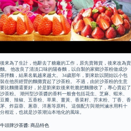
後來為了生計，他辭去了糖廠的工作，原先賣雜貨，後來改為賣
麵。 他改良了清淡口味的陽春麵，以自製的家鄉沙茶粉做成沙
茶拌麵，結果名氣越來越大。 34歲那年，劉來欽以開始以小包
裝在他所經營的麵攤賣起了沙茶粉。 不過，由於沙茶粉的生意
要比麵攤還要好，於是劉來欽後來乾脆把麵攤收了，專心賣起了
沙茶粉。 潮州型沙茶醬的香料一般會包括花生、芝麻、蝦米、
豆瓣、辣椒、五香粉、草果、薑黃、香菜籽、芥末粉、丁香、香
茅、炸蒜蓉、蔥蓉、洋蔥等原料。 這個配方與潮州滷水用料十
分相近，也就是沙茶潮汕本地化的風味。
牛頭牌沙茶醬: 商品特色