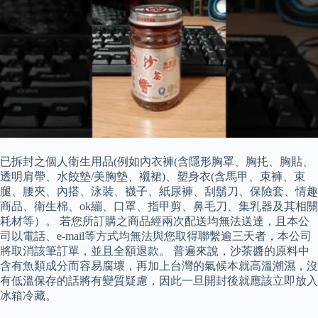
已拆封之個人衛生用品(例如內衣褲(含隱形胸罩、胸扥、胸貼、
透明肩帶、水餃墊/美胸墊、襯裙)、塑身衣(含馬甲、束褲、束
腿、腰夾、內搭、泳裝、襪子、紙尿褲、刮鬍刀、保險套、情趣
商品、衛生棉、ok繃、口罩、指甲剪、鼻毛刀、集乳器及其相關
耗材等）。 若您所訂購之商品經兩次配送均無法送達，且本公
司以電話、e-mail等方式均無法與您取得聯繫逾三天者，本公司
將取消該筆訂單，並且全額退款。 普遍來說，沙茶醬的原料中
含有魚類成分而容易腐壞，再加上台灣的氣候本就高溫潮濕，沒
有低溫保存的話將有變質疑慮，因此一旦開封後就應該立即放入
冰箱冷藏。