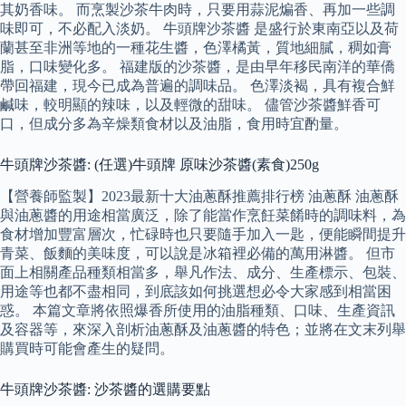
其奶香味。 而烹製沙茶牛肉時，只要用蒜泥煸香、再加一些調
味即可，不必配入淡奶。 牛頭牌沙茶醬 是盛行於東南亞以及荷
蘭甚至非洲等地的一種花生醬，色澤橘黃，質地細膩，稠如膏
脂，口味變化多。 福建版的沙茶醬，是由早年移民南洋的華僑
帶回福建，現今已成為普遍的調味品。 色澤淡褐，具有複合鮮
鹹味，較明顯的辣味，以及輕微的甜味。 儘管沙茶醬鮮香可
口，但成分多為辛燥類食材以及油脂，食用時宜酌量。
牛頭牌沙茶醬: (任選)牛頭牌 原味沙茶醬(素食)250g
【營養師監製】2023最新十大油蔥酥推薦排行榜 油蔥酥 油蔥酥
與油蔥醬的用途相當廣泛，除了能當作烹飪菜餚時的調味料，為
食材增加豐富層次，忙碌時也只要隨手加入一匙，便能瞬間提升
青菜、飯麵的美味度，可以說是冰箱裡必備的萬用淋醬。 但市
面上相關產品種類相當多，舉凡作法、成分、生產標示、包裝、
用途等也都不盡相同，到底該如何挑選想必令大家感到相當困
惑。 本篇文章將依照爆香所使用的油脂種類、口味、生產資訊
及容器等，來深入剖析油蔥酥及油蔥醬的特色；並將在文末列舉
購買時可能會產生的疑問。
牛頭牌沙茶醬: 沙茶醬的選購要點