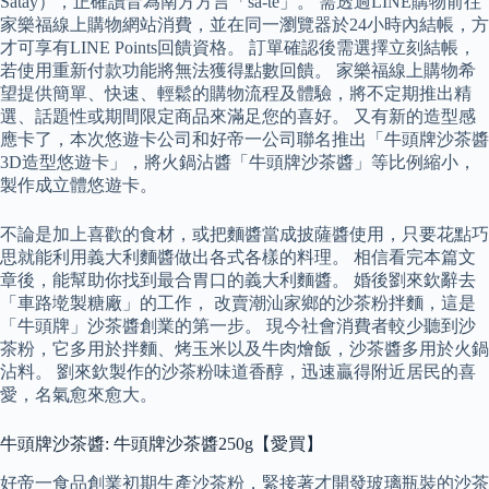
Satay），正確讀音為南方方言「sa-te」。 需透過LINE購物前往
家樂福線上購物網站消費，並在同一瀏覽器於24小時內結帳，方
才可享有LINE Points回饋資格。 訂單確認後需選擇立刻結帳，
若使用重新付款功能將無法獲得點數回饋。 家樂福線上購物希
望提供簡單、快速、輕鬆的購物流程及體驗，將不定期推出精
選、話題性或期間限定商品來滿足您的喜好。 又有新的造型感
應卡了，本次悠遊卡公司和好帝一公司聯名推出「牛頭牌沙茶醬
3D造型悠遊卡」，將火鍋沾醬「牛頭牌沙茶醬」等比例縮小，
製作成立體悠遊卡。
不論是加上喜歡的食材，或把麵醬當成披薩醬使用，只要花點巧
思就能利用義大利麵醬做出各式各樣的料理。 相信看完本篇文
章後，能幫助你找到最合胃口的義大利麵醬。 婚後劉來欽辭去
「車路墘製糖廠」的工作， 改賣潮汕家鄉的沙茶粉拌麵，這是
「牛頭牌」沙茶醬創業的第一步。 現今社會消費者較少聽到沙
茶粉，它多用於拌麵、烤玉米以及牛肉燴飯，沙茶醬多用於火鍋
沾料。 劉來欽製作的沙茶粉味道香醇，迅速贏得附近居民的喜
愛，名氣愈來愈大。
牛頭牌沙茶醬: 牛頭牌沙茶醬250g【愛買】
好帝一食品創業初期生產沙茶粉，緊接著才開發玻璃瓶裝的沙茶