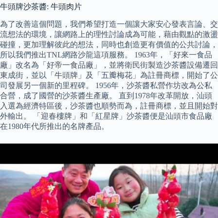
牛頭牌沙茶醬: 牛頭肉片
為了改善這個問題，我們希望打造一個讓大家安心發表言論、交
流想法的環境，讓網路上的理性討論成為可能，藉由觀點的激盪
碰撞，更加理解彼此的想法，同時也創造更有價值的公共討論，
所以我們推出TNL網路沙龍這項服務。 1963年，「好來一食品
廠」改名為「好帝一食品廠」，並將衛民街製造沙茶醬設備遷回
東成街，並以「牛頭牌」及「五瓣梅花」為註冊商標，開始了公
司發展另一個新的里程碑。 1956年，沙茶醬私營作坊改為公私
合營，成了國營的沙茶醬生產廠。 直到1978年改革開放，汕頭
入選為經濟特區後，沙茶醬也順勢而為，註冊商標，並且開始對
外輸出。 「迎春樓牌」和「紅星牌」沙茶醬便是汕頭市食品廠
在1980年代所推出的名牌產品。