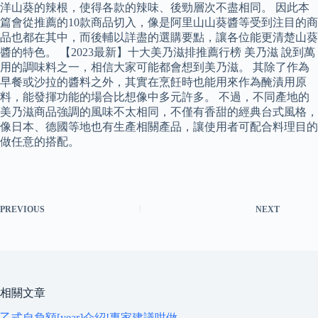
洋山葵的辣根，使得各款的辣味、後勁層次不盡相同。 因此本
篇會從推薦的10款商品切入，像是阿里山山葵醬等受到注目的商
品也都在其中，而後輔以詳盡的選購要點，讓各位能更清楚山葵
醬的特色。 【2023最新】十大美乃滋排推薦行榜 美乃滋 說到萬
用的調味料之一，相信大家可能都會想到美乃滋。 其除了作為
早餐或沙拉的醬料之外，其實在烹飪時也能用來作為醃漬用原
料，能發揮功能的場合比想像中多元許多。 不過，不同產地的
美乃滋商品強調的風味不太相同，不僅有香甜的經典台式風格，
像日本、德國等地也有生產相關產品，讓使用者可配合料理目的
做任意的搭配。
PREVIOUS
NEXT
相關文章
乙式自負額[year]介紹!專家建議咁做…