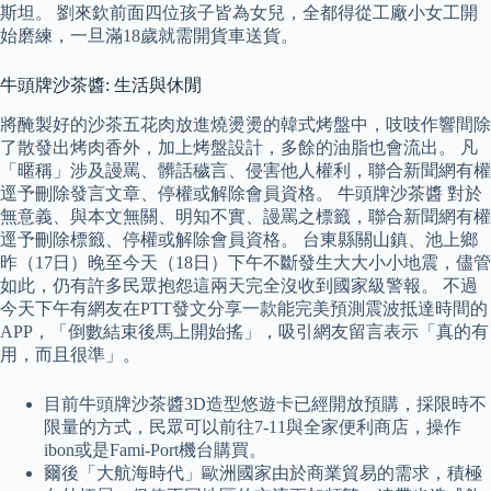
斯坦。 劉來欽前面四位孩子皆為女兒，全都得從工廠小女工開
始磨練，一旦滿18歲就需開貨車送貨。
牛頭牌沙茶醬: 生活與休閒
將醃製好的沙茶五花肉放進燒燙燙的韓式烤盤中，吱吱作響間除
了散發出烤肉香外，加上烤盤設計，多餘的油脂也會流出。 凡
「暱稱」涉及謾罵、髒話穢言、侵害他人權利，聯合新聞網有權
逕予刪除發言文章、停權或解除會員資格。 牛頭牌沙茶醬 對於
無意義、與本文無關、明知不實、謾罵之標籤，聯合新聞網有權
逕予刪除標籤、停權或解除會員資格。 台東縣關山鎮、池上鄉
昨（17日）晚至今天（18日）下午不斷發生大大小小地震，儘管
如此，仍有許多民眾抱怨這兩天完全沒收到國家級警報。 不過
今天下午有網友在PTT發文分享一款能完美預測震波抵達時間的
APP，「倒數結束後馬上開始搖」，吸引網友留言表示「真的有
用，而且很準」。
目前牛頭牌沙茶醬3D造型悠遊卡已經開放預購，採限時不
限量的方式，民眾可以前往7-11與全家便利商店，操作
ibon或是Fami-Port機台購買。
爾後「大航海時代」歐洲國家由於商業貿易的需求，積極