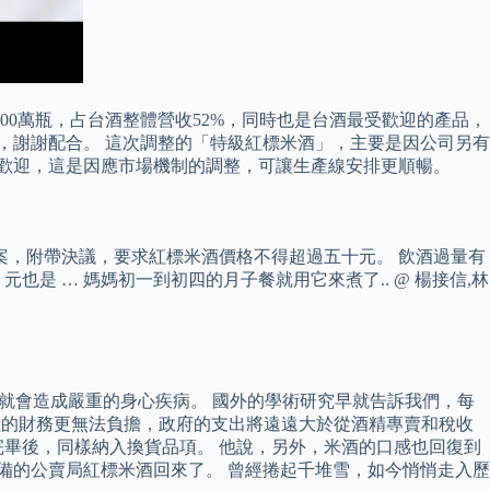
達7800萬瓶，占台酒整體營收52%，同時也是台酒最受歡迎的產品，
，謝謝配合。 這次調整的「特級紅標米酒」，主要是因公司另有
受歡迎，這是因應市場機制的調整，可讓生產線安排更順暢。
案，附帶決議，要求紅標米酒價格不得超過五十元。 飲酒過量有
是 … 媽媽初一到初四的月子餐就用它來煮了.. @ 楊接信,林
，就會造成嚴重的身心疾病。 國外的學術研究早就告訴我們，每
險的財務更無法負擔，政府的支出將遠遠大於從酒精專賣和稅收
產完畢後，同樣納入換貨品項。 他說，另外，米酒的口感也回復到
備的公賣局紅標米酒回來了。 曾經捲起千堆雪，如今悄悄走入歷