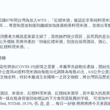
民國87年間台灣為加入WTO，「紅標米酒」被認定非單純料理米酒
民 … 專賣制度改制後則繼續加強推廣稻香料理米酒， 並推出零
消費者大概就是家庭主婦了，當然她們很少買菸，反而買的是台
6公升價格 而將停產的「特級紅標米酒」則混合採用酒頭、酒心
紅標料理米酒」。
目錄
肺炎(COVID-19)疫情之需要，本廠率先啟動生產線，開始生產6
公升公賣局40度料理米酒由每瓶56元調降為每瓶45元，0.6公升公
文物史料，特於本廠成立全國唯一之菸文物館，將台灣菸品歷史
酒頭、米酒水、紅標料理米酒、紅標純米酒等，其中最大的差異
樣在瓶身背後回收標誌的下方會寫退瓶費的字樣。 可浸泡中藥材為基
l, NTD48, 19.5%, 否, 是, 是 … 每日一好物 將將將將今