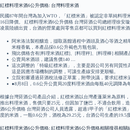
紅標料理米酒6公升價格: 台灣料理米酒
民國87年間台灣為加入WTO，「紅標米酒」被認定非單純料理米
16日降價。 紅標料理米酒6公升價格 台灣菸酒公司總經理徐安
凌晨陸續出貨，台酒的營業處與零售店都可以買到紅標料理米酒。
阿米洛法製程釀造，擷取蒸餾過程中酒頭及酒心等酒之精華
米糧香氣，本產品採0.6公升褐色方瓶包裝。
飛比價格含有[料理米酒紅標]、[料理秤]、[料理棒] 相關產
公賣局米酒頭，建議售價140 …
這次調整的「特級紅標米酒」，主要是因公司另有同質性高
這是因應市場機制的調整，可讓生產線安排更順暢。
立院初審通過菸酒稅法修正草案，附帶決議，要求紅標米
●8月8日，0.6公升公賣局20度料理米酒由每瓶40元調降為
根據台灣菸酒公司產品介紹，紅標米酒以台灣產蓬萊米為原料，循
推出料理米酒，售價只要25元，但因加了鹽巴，不適合飲用，
酒6公升價格 台灣菸酒公司人員透露，超過1甲子的「紅標米酒」
度的米酒，一瓶0.6公升，酒稅為29.25元，台酒公司生產的19.
紅標料理米酒6公升價格: 紅標料理米酒6公升價格相關搜尋相