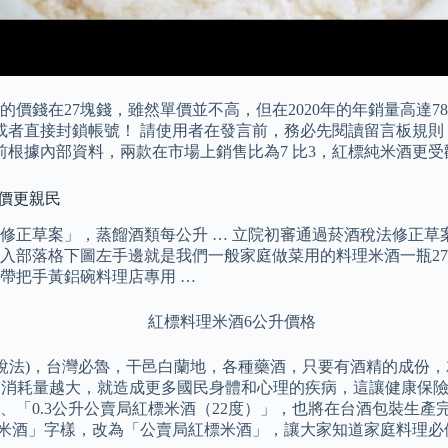
酒目前的價錢在27塊錢，雖然單價並不高，但在2020年的年銷量高
或者直接封鎖帳號！ 請使用者在發言前，務必先閱讀留言板規則
前根據內部資料，兩款在市場上銷售比為7 比3，紅標純米酒更
售價更親民
修正草案」，蒸餾酒類每公升 … 立院初審通過菸酒稅法修正草
落格下圖左手邊就是我們一般家庭做菜用的料理米酒一瓶27 元也
碗帶把手黃鋁碗料理店專用 …
的說法)，台灣必魯，干邑白蘭地，各種藥酒，只要有酒精的成份
精的消耗量越大，就造成更多國民身體和心理的疾病，這讓健康保
」、「0.3公升公賣局紅標米酒（22度）」，也將在台酒包裝生
標米酒」字樣，改為「公賣局紅標米酒」，讓大家知道家庭料理必