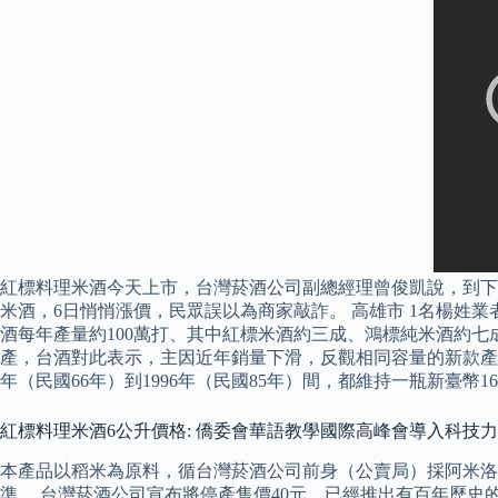
紅標料理米酒今天上市，台灣菸酒公司副總經理曾俊凱說，到下午 
米酒，6日悄悄漲價，民眾誤以為商家敲詐。 高雄市 1名楊姓
酒每年產量約100萬打、其中紅標米酒約三成、鴻標純米酒約七
產，台酒對此表示，主因近年銷量下滑，反觀相同容量的新款產品
年（民國66年）到1996年（民國85年）間，都維持一瓶新臺幣1
紅標料理米酒6公升價格: 僑委會華語教學國際高峰會導入科技力
本產品以稻米為原料，循台灣菸酒公司前身（公賣局）採阿米洛
準。 台灣菸酒公司宣布將停產售價40元、已經推出有百年歷