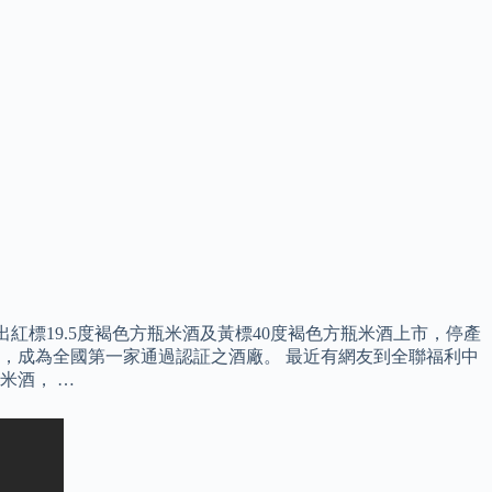
，推出紅標19.5度褐色方瓶米酒及黃標40度褐色方瓶米酒上市，停產
廠評鑑，成為全國第一家通過認証之酒廠。 最近有網友到全聯福利中
米酒， …