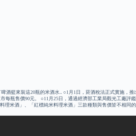
元租了啤酒籃來裝這20瓶的米酒水.. ○1月1日，菸酒稅法正式實施
酒上市每瓶售價90元。 ○11月25日，通過經濟部工業局觀光工
料理米酒」、「紅標純米料理米酒」三款種類與售價皆不相同的