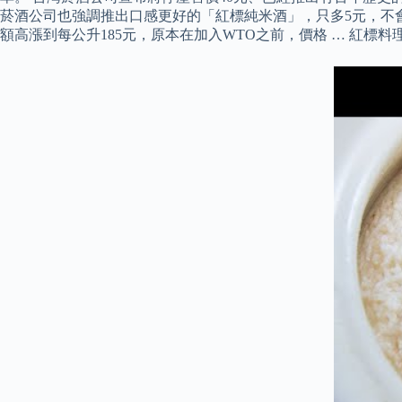
菸酒公司也強調推出口感更好的「紅標純米酒」，只多5元，不會影
額高漲到每公升185元，原本在加入WTO之前，價格 … 紅標料理