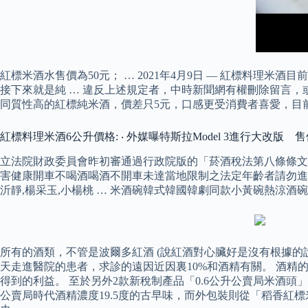
紅標米酒水售價為50元； … 2021年4月9日 — 紅標料理米
接下來就是純 … 違反上述規定者，中時新聞網有權刪除留言，
同質性高的紅標純米酒，價差只5元，口感更受消費者喜愛，目
紅標料理米酒6公升價格: ‧ 外媒曝特斯拉Model 3進行大改版 
立法院財政委員會昨初審通過行政院版的「菸酒稅法第八條條文
害健康開車不喝酒喝酒不開車未達當地限制之法定年齡者請勿進入部
沂靜,楊采玉,小楊桃 … 米酒碗韓式韓國韓劇同款小黃碗熱涼酒
所有的酒類，不管是波爾多紅酒 (說紅酒對心臟好是沒有根據
天走進醫院的患者，求診的遠因近因裏10%和酒精有關。 酒
得到的利益。 至於另外2款新稅制產品「0.6公升公賣局米酒頭
公賣局時代酒精濃度19.5度的古早味，而外包裝則從「稻香紅