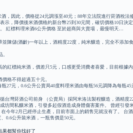
酒，因此，價格從24元調漲至40元；88年立法院進行菸酒稅法
璇表示，降價後米酒價格約新台幣25到30元間，確切價格10日
 紅標料理米酒6公升價格 至於超商與大賣場，最慢明天…
並陳儲(酒齡)一年以上，酒精度22度，純米釀造，完全不添加
品。
的紅標純米酒，價差只5元，口感更受消費者喜愛，目前根據內
酒價格不得超過五十元。
每瓶27元，0.6公升公賣局40度料理米酒由每瓶56元調降為每瓶4
台灣菸酒公司前身 （公賣局）採阿米洛法製程釀造，酒精度22
造成坊間私釀米酒，引發多起假酒造成身體傷害案件。 曾經引發
在今年2月已經停止生產，目前市面上的銷售完就沒有了。 台酒公
5度、0.6公升裝米酒，一瓶售價是50元。
關結果都幫你找好了