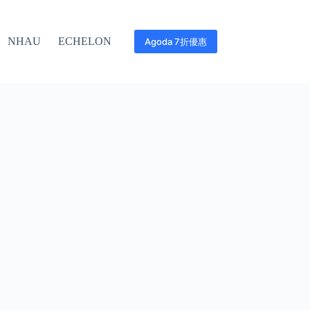
NHAU
ECHELON
Agoda 7折優惠