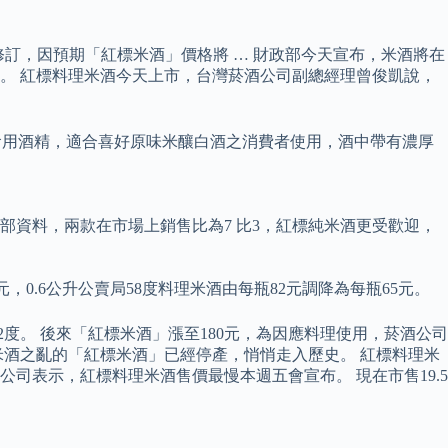
修訂，因預期「紅標米酒」價格將 … 財政部今天宣布，米酒將在
決定。 紅標料理米酒今天上市，台灣菸酒公司副總經理曾俊凱說，
食用酒精，適合喜好原味米釀白酒之消費者使用，酒中帶有濃厚
部資料，兩款在市場上銷售比為7 比3，紅標純米酒更受歡迎，
5元，0.6公升公賣局58度料理米酒由每瓶82元調降為每瓶65元。
度。 後來「紅標米酒」漲至180元，為因應料理使用，菸酒公司
米酒之亂的「紅標米酒」已經停產，悄悄走入歷史。 紅標料理米
司表示，紅標料理米酒售價最慢本週五會宣布。 現在市售19.5