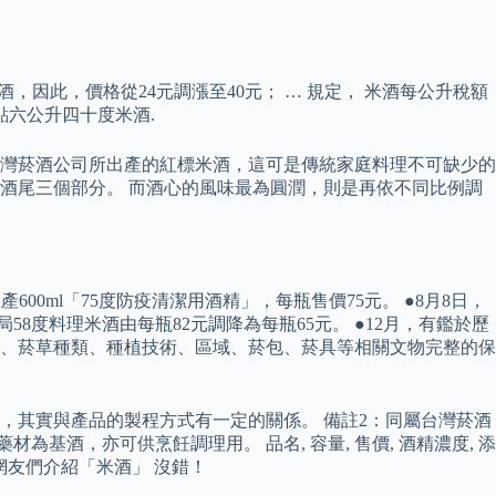
，因此，價格從24元調漲至40元； … 規定， 米酒每公升稅額
點六公升四十度米酒.
灣菸酒公司所出產的紅標米酒，這可是傳統家庭料理不可缺少的
、酒尾三個部分。 而酒心的風味最為圓潤，則是再依不同比例調
00ml「75度防疫清潔用酒精」，每瓶售價75元。 ●8月8日，
賣局58度料理米酒由每瓶82元調降為每瓶65元。 ●12月，有鑑於歷
、菸草種類、種植技術、區域、菸包、菸具等相關文物完整的保
，其實與產品的製程方式有一定的關係。 備註2：同屬台灣菸酒
酒，亦可供烹飪調理用。 品名, 容量, 售價, 酒精濃度, 添
天來跟網友們介紹「米酒」 沒錯！