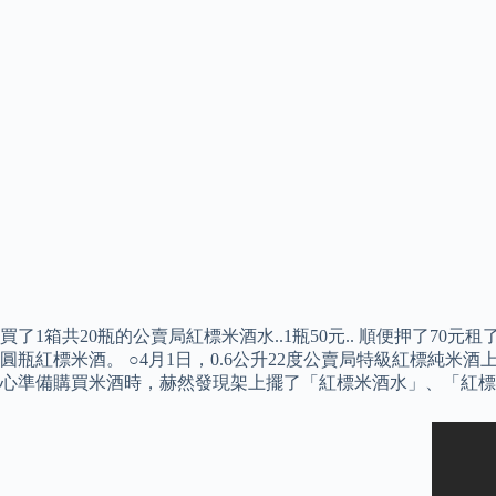
買了1箱共20瓶的公賣局紅標米酒水..1瓶50元.. 順便押了70
圓瓶紅標米酒。 ○4月1日，0.6公升22度公賣局特級紅標純米
心準備購買米酒時，赫然發現架上擺了「紅標米酒水」、「紅標