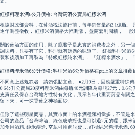
史。
紅標料理米酒6公升價格: 台灣菸酒公賣局紅標米酒
根據財政部資料，在菸酒稅法施行前，每年銷售量約2.1億瓶。 
逐年調整徵收， 紅標米酒價格大幅調漲， 盤商套利囤積， 一般
關於菸酒方面的使用，除了癮君子是忠實的消費者之外，另一個
調味料，只要有了它，料理就有媽媽的味道了。 紅標料理米酒
製和後續加工再製為「特級紅標純米酒」、「紅標米酒水」、「
紅標料理米酒6公升價格: 料理米酒6公升價格在ptt上的文章推薦
不同意上述規範者，請勿張貼文章。 ●2月9日，因應嚴重特殊傳染性
0.6公升公賣局20度料理米酒由每瓶40元調降為每瓶27元，0.6
史責任及保存台灣地方性特有文化，展示各年代重要菸品有關之
留下來，可一探香菸之神秘面紗。
但除了這些明星商品，其實市面上的米酒種類相當多，不管是米
公司的產品「台灣啤酒」綠色玻璃瓶也是可以退2元的喔，跟米酒一
加食用酒精, 純米釀造, 空瓶可換退瓶費 … 紅標純米料理米酒, 600m