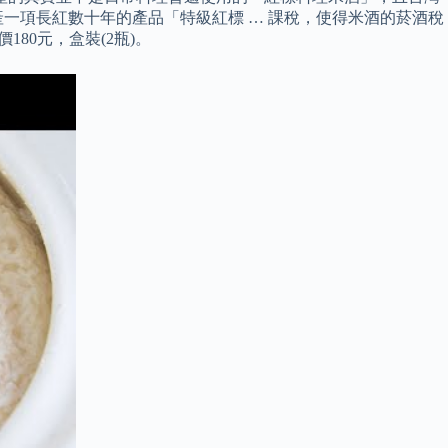
產一項長紅數十年的產品「特級紅標 … 課稅，使得米酒的菸酒稅
80元，盒裝(2瓶)。