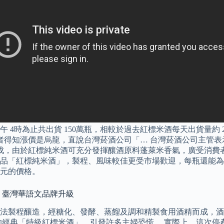
4時為止共出貨 150萬瓶，相較於過去紅標米酒每天出貨量約 
業者得知漲價是烏龍，直說台灣菸酒公司「… 台灣菸酒公司主管
成，由於紅標純米酒可充分發揮釀酒原料蓬萊米香氣，廣受消費者
「紅標純米酒」，製程、風味較佳更受市場歡迎，每瓶還能為公司
6元的價格。
 臺灣華語文品牌升級
法製程釀造，經糖化、發酵、蒸餾及調和精製食用酒精而成，酒精
史的經典「特級紅標米酒」，引發許多主婦恐慌。 實際上，這次