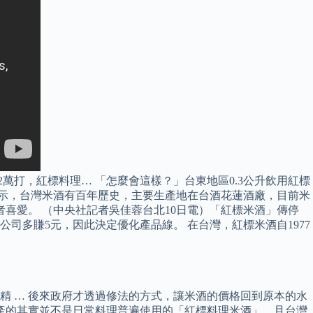
2萬打，紅標料理… 「怎麼會這樣？」台東地區0.3公升飲用紅標
表示，台灣米酒有百年歷史，主要生產地在台酒花蓮酒廠，目前米
喜愛。 （中央社記者吳佳蓉台北10日電）「紅標米酒」傳停
多賺5元，因此決定優化產品線。 在台灣，紅標米酒自1977
 … 後來政府才透過修法的方式，讓米酒的價格回到原本的水
停產的其實並不是日常料理普遍使用的「紅標料理米酒」，且台灣