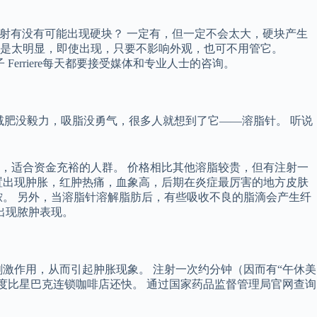
注射有没有可能出现硬块？ 一定有，但一定不会太大，硬块产生
是太明显，即使出现，只要不影响外观，也可不用管它。
 Ferriere每天都要接受媒体和专业人士的咨询。
动减肥没毅力，吸脂没勇气，很多人就想到了它——溶脂针。 听说
较快，适合资金充裕的人群。 价格相比其他溶脂较贵，但有注射一
置出现肿胀，红肿热痛，血象高，后期在炎症最厉害的地方皮肤
。 另外，当溶脂针溶解脂肪后，有些吸收不良的脂滴会产生纤
出现脓肿表现。
激作用，从而引起肿胀现象。 注射一次约分钟（因而有“午休美
度比星巴克连锁咖啡店还快。 通过国家药品监督管理局官网查询