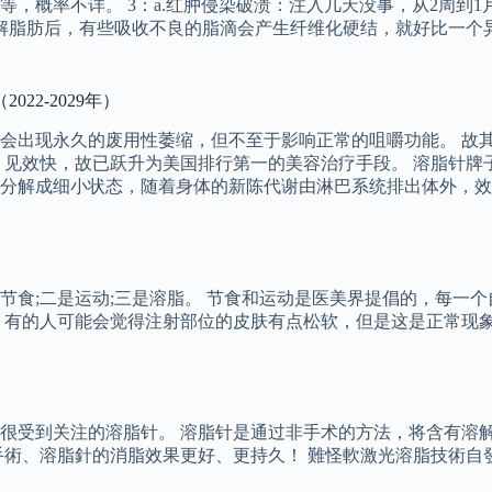
，概率不详。 3：a.红肿侵染破溃：注入几天没事，从2周到
溶解脂肪后，有些吸收不良的脂滴会产生纤维化硬结，就好比一个
22-2029年）
会出现永久的废用性萎缩，但不至于影响正常的咀嚼功能。 故
，见效快，故已跃升为美国排行第一的美容治疗手段。 溶脂针牌
分解成细小状态，随着身体的新陈代谢由淋巴系统排出体外，效
节食;二是运动;三是溶脂。 节食和运动是医美界提倡的，每一
，有的人可能会觉得注射部位的皮肤有点松软，但是这是正常现
很受到关注的溶脂针。 溶脂针是通过非手术的方法，将含有溶
手術、溶脂針的消脂效果更好、更持久！ 難怪軟激光溶脂技術自