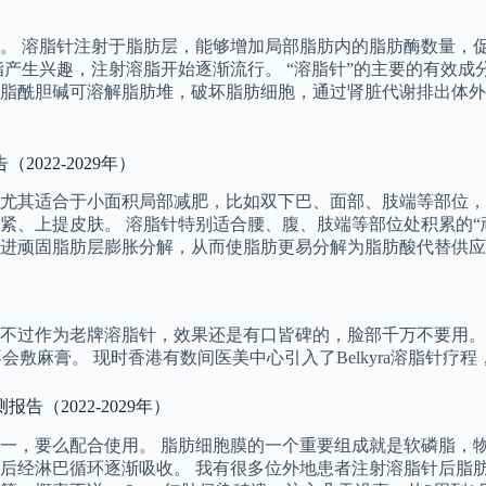
。 溶脂针注射于脂肪层，能够增加局部脂肪内的脂肪酶数量，
脂产生兴趣，注射溶脂开始逐渐流行。 “溶脂针”的主要的有效
脂酰胆碱可溶解脂肪堆，破坏脂肪细胞，通过肾脏代谢排出体外
022-2029年）
尤其适合于小面积局部减肥，比如双下巴、面部、肢端等部位，
、上提皮肤。 溶脂针特别适合腰、腹、肢端等部位处积累的“顽
进顽固脂肪层膨胀分解，从而使脂肪更易分解为脂肪酸代替供应
老牌溶脂针，效果还是有口皆碑的，脸部千万不要用。 Mioggi的Bel
就不会敷麻膏。 现时香港有数间医美中心引入了Belkyra溶脂针疗
（2022-2029年）
一，要么配合使用。 脂肪细胞膜的一个重要组成就是软磷脂，
后经淋巴循环逐渐吸收。 我有很多位外地患者注射溶脂针后脂