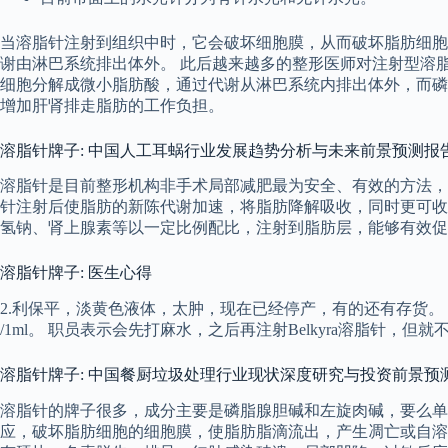
当溶脂针注射到组织中时，它会破坏细胞膜，从而破坏脂肪细胞
谢由淋巴系统排出体外。 此后越来越多的整形医师对注射型溶
细胞分解成微小脂肪酸，通过代谢从淋巴系统内排出体外，而磷
增加肝肾排走脂肪的工作负担。
溶脂针牌子: 中国人工耳蜗行业发展趋势分析与未来前景预测报告（2
溶脂针是目前整形机构非手术局部减肥最为安全、有效的方法，
针注射后使脂肪的新陈代谢加速，将脂肪降解吸收，同时更可收紧
氢钠、肾上腺素等以一定比例配比，注射到脂肪层，能够有效促
溶脂针牌子: 医生心得
2.利保平，淡黄色液体，太肿，现在已经停产，有的还有存货。 不过作为
/1ml。 职员表示会先打麻水，之后再注射Belkyra溶脂针，但
溶脂针牌子: 中国餐厨垃圾处理行业现状深度研究与投资前景预测报告
溶脂针的牌子很多，成分主要是磷脂腺胆碱和左旋肉碱，要么单
应，破坏脂肪细胞的细胞膜，使脂肪脂滴流出，产生凋亡或自溶