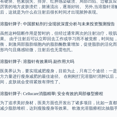
有硬块、色素脱失、排异、红肿感染破溃、局部凹陷、过敏反应等
厉害的地方皮肤溃烂，脓液流出，逐渐好转。 另外,当溶脂针
后，这就是为什么在注射后很长时间才出现脓肿表现。
溶脂针牌子: 中国胶粘剂行业现状深度分析与未来投资预测报告（20
虽然这种阻断作用是暂时的，但经过通常两次的注射治疗，咬肌
果。 由于注射后可以立即回去工作或学习而不被觉察，时间短
衡，刺激局部脂肪细胞内的脂肪酶数量增加，促使脂肪的活化而
形均匀且痛感轻微，注射后也无需包扎。
溶脂针牌子: 溶脂针有效果吗 副作用大吗
医美界认为，要实现减肥瘦身，目前为止，只有三个途径：一是
方力量进行瘦身减肥的最佳途径。 在刚刚打完溶脂针消肿以后
间，皮肤就会变得紧致有弹性了。
溶脂针牌子: Cellucare消脂精華| 安全有效的局部修型療程
为了追求美好身材，医美方面也开发出了诸多项目，比如一直都
减少脂肪堆积，达到瘦脸瘦身等效果。 軟激光溶脂療程比抽脂