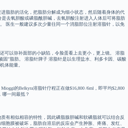
促进脂肪的活化，把脂肪分解成为细小状态，然后随着身体的代
成分是去氧胆酸或磷脂酰胆碱，去氧胆酸注射进入人体后可将脂肪
。 医生一般建议多次少量往同一个消脂部位注射溶脂针，以免
还可以弥补面部的小缺陷，令脸蛋看上去更小，更上镜。 溶脂
固”脂肪。 溶脂针牌子 溶脂针是以生理盐水、利多卡因、碳酸
机体能量。
kyra溶脂针疗程正在做$16,800 /6ml，即平均$2,800
程，哪一间最抵？
物质有相似相容的特性，因此磷脂腺胆碱和软磷脂就可以结合反
肪细胞膜被破坏，脂肪自溶后的反应会产生肿胀、疼痛、发红、