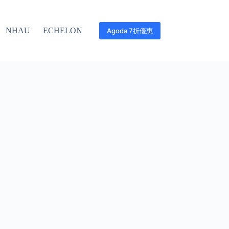
NHAU
ECHELON
Agoda 7折優惠