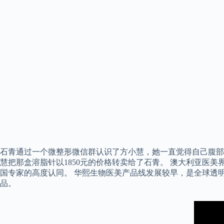
石青通过一个微整形微信群认识了方小慧，她一直觉得自己腹部赘
慧把那盒溶脂针以1850元的价格转卖给了石青。 澳大利亚医
国专家的高度认同。 华熙生物医美产品线发展较早，是全球透明
品。