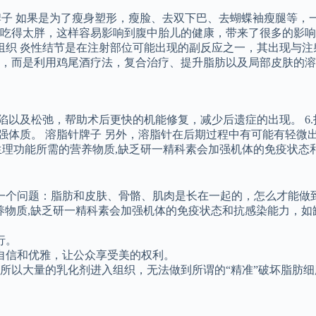
牌子 如果是为了瘦身塑形，瘦脸、去双下巴、去蝴蝶袖瘦腿等，
吃得太胖，这样容易影响到腹中胎儿的健康，带来了很多的影响
症组织 炎性结节是在注射部位可能出现的副反应之一，其出现与
，而是利用鸡尾酒疗法，复合治疗、提升脂肪以及局部皮肤的溶
陷以及松弛，帮助术后更快的机能修复，减少后遗症的出现。 6.
增强体质。 溶脂针牌子 另外，溶脂针在后期过程中有可能有轻
常生理功能所需的营养物质,缺乏研一精科素会加强机体的免疫状
一个问题：脂肪和皮肤、骨骼、肌肉是长在一起的，怎么才能做
养物质,缺乏研一精科素会加强机体的免疫状态和抗感染能力，
行。
自信和优雅，让公众享受美的权利。
所以大量的乳化剂进入组织，无法做到所谓的“精准”破坏脂肪