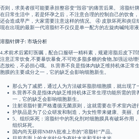
否则，求美者很可能要承担整容变“毁容”的痛苦后果。 溶脂针
在日常生活中，若是怀孕之后，不注意合理的控制自己的饮食，
还会造成早产，大家需要注意这样的情况。 ④ 皮肤坏死和炎
现在出现的最新一代溶脂针不仅仅是单一配方的左旋肉碱纯溶液
溶脂针牌子: 市场分析
4.术前术后紧盯医嘱，配合口服研一精科素，规避溶脂后皮下凹
注意正常饮食,不要暴饮暴食,不可吃多脂多糖的食物,加强运动
态放松，不必担心哦。 B.营养不良是指体内缺乏维持机体正
胞膜的主要成分之一，它的缺乏会影响细胞新生。
那么为了减肥，通过人为方法破坏脂肪细胞膜，就出现了
B.营养不良是指体内缺乏维持机体正常生理功能所需的营
一，它的缺乏会影响细胞新生。
注射溶脂针要严格遵循无菌原则，这就需要在手术室内进
护肤品是为了公众研发和制造，为女性带来健康、美丽、
5、组织坏死：溶脂针中的乳化剂对细胞膜具有破坏作用，
组织坏死。
国内尚无获得NMPA批准上市的”溶脂针”产品。
目前市面上的水光针分为有针水光和无针水光。