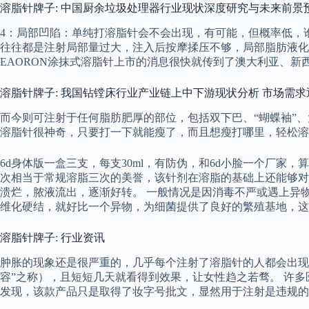
溶脂针牌子: 中国厨余垃圾处理器行业现状深度研究与未来前景预测报
4：局部凹陷：单纯打溶脂针会不会出现，有可能，但概率低，谁
往往都是注射局部量过大，注入后按摩揉压不够，局部脂肪液化
EAORON涂抹式溶脂针上市的消息很快就传到了澳大利亚、新西兰等地消
溶脂针牌子: 我国钻镗床行业产业链上中下游现状分析 市场需
而今则可注射于任何脂肪肥厚的部位，包括双下巴、“蝴蝶袖”、
溶脂针很神奇，只要打一下就能瘦了，而且想瘦打哪里，轻松溶
6d身体版一盒三支，每支30ml，有防伪，和6d小脸一个厂
次相当于常规溶脂三次的美誉，该针剂在溶脂的基础上还能够对
溃烂，脓液流出，逐渐好转。 一般情况是因消毒不严或遇上异
维化硬结，就好比一个异物，为细菌提供了良好的繁殖基地，这
溶脂针牌子: 行业资讯
肿胀的现象还是很严重的，几乎每个注射了溶脂针的人都会出现
容”之称），且短短几天就看得到效果，让女性趋之若骛。 许
发现，该款产品只是取得了妆字号批文，显然用于注射是违规的