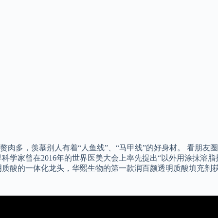
肉多，羡慕别人有着“人鱼线”、“马甲线”的好身材。 看朋友
美界科学家曾在2016年的世界医美大会上率先提出“以外用涂抹
质酸的一体化龙头，华熙生物的第一款润百颜透明质酸填充剂获批