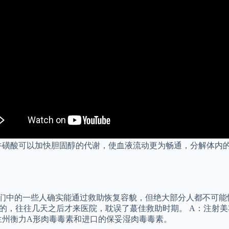
牛磺酸可以加快胆固醇的代谢，使血液流动更为畅通，分解体内的
们中的一些人确实能通过救助恢复容貌，但绝大部分人都不可能恢
”的，往往几天之后才来医院，耽误了蕞佳救助时期。 A：注射
兰州衡力A形肉毒毒素和进口的保妥湿肉毒毒素。