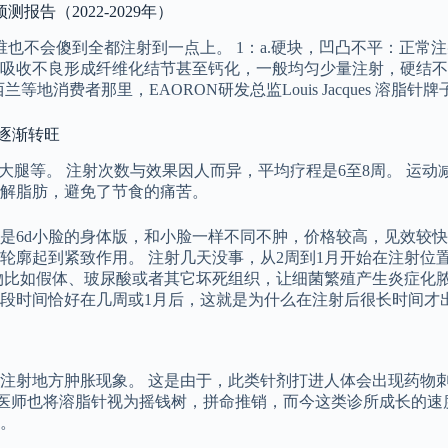
告（2022-2029年）
也不会傻到全都注射到一点上。 1：a.硬块，凹凸不平：正常
吸收不良形成纤维化结节甚至钙化，一般均匀少量注射，硬结不
费者那里，EAORON研发总监Louis Jacques 溶脂针牌子
求逐渐转旺
大腿等。 注射次数与效果因人而异，平均疗程是6至8周。 运
解脂肪，避免了节食的痛苦。
家，算是6d小脸的身体版，和小脸一样不同不肿，价格较高，见效
轮廓起到紧致作用。 注射几天没事，从2周到1月开始在注射位
物比如假体、玻尿酸或者其它坏死组织，让细菌繁殖产生炎症化脓
段时间恰好在几周或1月后，这就是为什么在注射后很长时间才
注射地方肿胀现象。 这是由于，此类针剂打进人体会出现药物刺
多医师也将溶脂针视为摇钱树，拼命推销，而今这类诊所成长的速
。