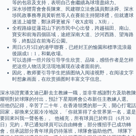
等的包容及支持，表明自己會繼續為球壇盡綿力。
深水埗體育會會長陳東、民建聯立法會議員鄭泳舜、深水
埗民政事務專員黃昕然等人在賽前主持開球禮，但就遭球
迷送上噓聲，鄭泳舜更被斥「收X皮啦，X街」。
全程路線從蓮花山下的市民中心出發，跨越福田、南山、
寶安和前海四個區域，途經深南大道、沙河西路、望海路
等，終點設在前海石公園。
周日(5月5日)的港甲聯賽，已經封王的愉園和標準流浪最
後踢成1：1，和氣收場。
可以选择一些片段引导学生欣赏、品味，感悟作者是怎样
把这些人物活灵活现地展现在读者面前的。
因此，教师要引导学生把插图纳入阅读视野，在阅读文字
时想象画面，在欣赏插图时丰富文字信息。
深水埗證實潘文迪已辭去主教練一職，並非常感謝對方及助教陳
耀明對於球隊的付出，預計下星期將會公布新任主教練人選。
但他仍記得，辛苦了二十年，在香港領獎的那一天，開心打電話
回家，卻換來父親冷冷地說，「你就算得了全世界第一名，還是
要回來叫我一聲爸爸」。 他補充，所有球員已於昨日（6月30
日）完約，早已通知球員可以自由轉會，部分獲招手已成功轉
會，但承認部分青年球員仍待落班，球隊會協助他們。 球隊下