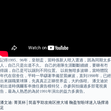
記得1995、96年，皇朝盃，當時係新人咁入選過，因為同期太多
人，自己只是出道不久。 自己的港隊生涯斷斷續續，要睇有冇
得踢，自己是可以踢到不同位置。 以前無咁多波睇，當時體院
年代在宿舍住，平時一早瞓著準備翌晨練波，直到1998年，已經
出來踢職業球隊，先真真正正睇世界盃，大約係咁。 潘文迪於
初出道時偶爾客串擔任廣告模特兒，亦參與拍攝過多部電視廣
告，最為人熟悉的為於1991年演出的益力多廣告。
潘文迪: 菁英杯│简嘉亨助攻南区挫大埔 鞠盈智盼球迷入场撑港
足