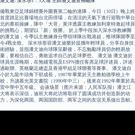
潘文迪: 深水埗1：5大埔 主帥潘文迪宣佈離隊
備戰東亞足球錦標賽外圍賽第二輪的港隊，今日（10日）晚上終
首度踏足比賽場地台北田徑場，在清涼的天氣下進行迎戰中華台
北的賽前操練，隊中「大哥」黃洋透露主教練加利韋特激起球員
的挑戰心，期望以「新」致勝。 於上季中段加入深水埗教練團
的潘文迪，今季以主教練身分帶領球隊出戰港超，惟球隊開季至
今4戰全敗。 深水埗形容潘文迪樂於提攜年輕球員，分享自身技
術經驗，並指潘文迪向球隊呈辭後，不忘勉勵球員切勿輕易放
棄，要相信自己，勇敢追求自己的足球夢想。 潘文迪 潘文迪於
球員生涯晚期，在無綫電視及ESPN擔任客席足球評述員，評述
過歐聯、英格蘭足總盃及香港甲組足球聯賽等賽事。 潘文迪自
小於九龍牛頭角下邨成長，1987年畢業於天主教柏德學校上午
校，升讀慕光英文書院（1990年中三），後來在1992年畢業於高
雷中學中五年級。 会谈场景（图片来源：人民军队报）潘文江
大将表示深信，迪班大将此访将取得了圆满成功并创造新的动
力，为深化两国、两国国防部、两军之间的友谊关系做出贡献。