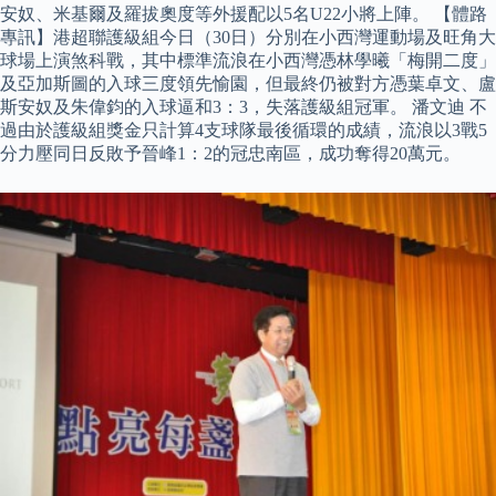
安奴、米基爾及羅拔奧度等外援配以5名U22小將上陣。 【體路
專訊】港超聯護級組今日（30日）分別在小西灣運動場及旺角大
球場上演煞科戰，其中標準流浪在小西灣憑林學曦「梅開二度」
及亞加斯圖的入球三度領先愉園，但最終仍被對方憑葉卓文、盧
斯安奴及朱偉鈞的入球逼和3：3，失落護級組冠軍。 潘文迪 不
過由於護級組獎金只計算4支球隊最後循環的成績，流浪以3戰5
分力壓同日反敗予晉峰1：2的冠忠南區，成功奪得20萬元。