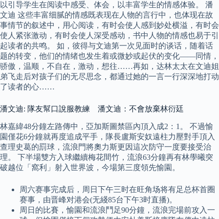
以引导学生在阅读中感受、体会，以丰富学生的情感体验。 潘
文迪 这些丰富细腻的情感既表现在人物的言行中，也体现在故
事情节的叙述中，用心阅读，有时会使人感到妙处横溢，有时会
使人紧张激动，有时会使人深受感动，书中人物的情感也易于引
起读者的共鸣。 如，彼得与文迪第一次见面时的谈话，随着话
题的转变，他们的情绪也发生着或微妙或起伏的变化——同情，
骄傲，温顺，不自在，激动，想往……再如，达林太太在文迪姐
弟飞走后对孩子们的无尽思念，都通过她的一言一行深深地打动
了读者的心……
潘文迪: 隊友幫口說服教練 潘文迪：不會放棄林衍廷
林嘉緯48分鐘左路傳中，亞加斯圖禁區內頂入成2：1。 不過愉
園僅花6分鐘就再度追成平手，隊長盧斯安奴遠柱力壓對手頂入
查理史葛的罰球，流浪門將奧力斯更因這次防守一度要接受治
理。 下半場雙方入球繼續梅花間竹，流浪63分鐘再有林學曦突
破越位「窩利」射入世界波，今場第三度領先愉園。
周六赛事完成后，周日下午三时在旺角场将有足总杯首圈
赛事，由晋峰对港会(无綫85台下午3时直播)。
周日的比賽，愉園和流浪鬥足90分鐘，流浪完場前攻入一