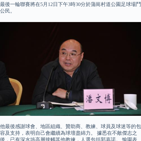
最後一輪聯賽將在5月12日下午3時30分於蒲崗村道公園足球場鬥
公民。
他最後感謝球會、地區組織、贊助商、教練、球員及球迷等的包
容及支持，表明自己會繼續為球壇盡綿力。 據悉在不敵傑志之
後，已有深水埗高層接觸其他教練，人選包括郭嘉諾。 愉園表