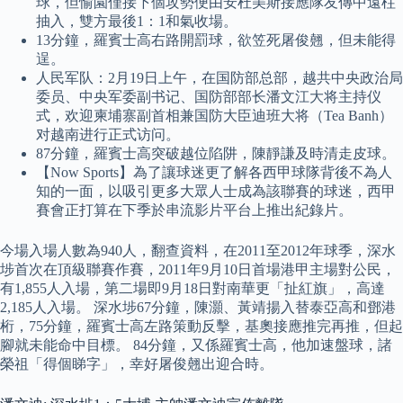
球，但愉園僅接下個攻勢便由安杜美斯接應隊友傳中遠柱
抽入，雙方最後1：1和氣收場。
13分鐘，羅賓士高右路開罰球，欲笠死屠俊翹，但未能得
逞。
人民军队：2月19日上午，在国防部总部，越共中央政治局
委员、中央军委副书记、国防部部长潘文江大将主持仪
式，欢迎柬埔寨副首相兼国防大臣迪班大将（Tea Banh）
对越南进行正式访问。
87分鐘，羅賓士高突破越位陷阱，陳靜謙及時清走皮球。
【Now Sports】為了讓球迷更了解各西甲球隊背後不為人
知的一面，以吸引更多大眾人士成為該聯賽的球迷，西甲
賽會正打算在下季於串流影片平台上推出紀錄片。
今場入場人數為940人，翻查資料，在2011至2012年球季，深水
埗首次在頂級聯賽作賽，2011年9月10日首場港甲主場對公民，
有1,855人入場，第二場即9月18日對南華更「扯紅旗」，高達
2,185人入場。 深水埗67分鐘，陳灝、黃靖揚入替泰亞高和鄧港
桁，75分鐘，羅賓士高左路策動反擊，基奧接應推完再推，但起
腳就未能命中目標。 84分鐘，又係羅賓士高，他加速盤球，諸
榮祖「得個睇字」，幸好屠俊翹出迎合時。