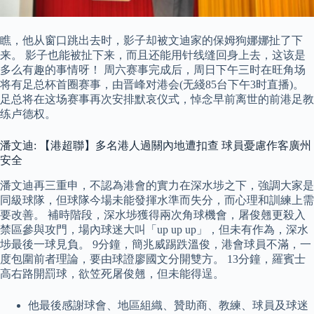
瞧，他从窗口跳出去时，影子却被文迪家的保姆狗娜娜扯了下
来。 影子也能被扯下来，而且还能用针线缝回身上去，这该是
多么有趣的事情呀！ 周六赛事完成后，周日下午三时在旺角场
将有足总杯首圈赛事，由晋峰对港会(无綫85台下午3时直播)。
足总将在这场赛事再次安排默哀仪式，悼念早前离世的前港足教
练卢德权。
潘文迪: 【港超聯】多名港人過關內地遭扣查 球員憂慮作客廣州
安全
潘文迪再三重申，不認為港會的實力在深水埗之下，強調大家是
同級球隊，但球隊今場未能發揮水準而失分，而心理和訓練上需
要改善。 補時階段，深水埗獲得兩次角球機會，屠俊翹更殺入
禁區參與攻門，場內球迷大叫「up up up」，但未有作為，深水
埗最後一球見負。 9分鐘，簡兆威踢跌溫俊，港會球員不滿，一
度包圍前者理論，要由球證廖國文分開雙方。 13分鐘，羅賓士
高右路開罰球，欲笠死屠俊翹，但未能得逞。
他最後感謝球會、地區組織、贊助商、教練、球員及球迷