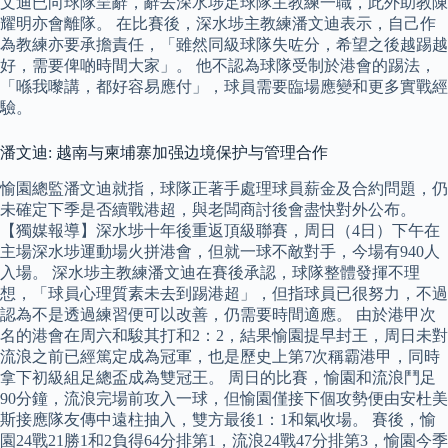
文迪已向球隊呈辭，辭去深水埗足球隊主教練一職，此外助教陳
耀明亦會離隊。 在比賽後，深水埗主教練潘文迪表示，自己作
為教練亦要承擔責任，「雖然同級球隊失咗分，希望之後越踢越
好，需要俾啲時間大家」。 他不認為球隊受制於港會的踢法，
「喺我嚟講，都好容易應付」，球員需要臨場應變和更多實戰經
驗。
潘文迪: 越南与柬埔寨加强边境保护与管理合作
愉園總監潘文迪就指，球隊正著手處理球員薪金及合約問題，仍
未確定下季是否續戰港超，與老闆商討後會盡快對外公布。
【獨媒報導】深水埗十年後重返頂級聯賽，周日（4日）下午在
主場深水埗運動場火拼港會，但就一球不敵對手，今場有940人
入場。 深水埗主教練潘文迪在賽後承認，球隊整體發揮不理
想，「球員心理質素未去到踢港超」，但指球員已很努力，不過
認為不是透過練習便可以改善，仍需要時間適應。 由於港甲次
名的港會在周六和駿其打和2：2，結果愉園提早封王，周日未對
流浪之前已經篤定成為冠軍，也是歷史上第7次稱霸港甲，同時
拿下初級組足總盃成為雙冠王。 周日的比賽，愉園和流浪鬥足
90分鐘，流浪完場前攻入一球，但愉園僅接下個攻勢便由安杜美
斯接應隊友傳中遠柱抽入，雙方最後1：1和氣收場。 賽後，愉
園24戰21勝1和2負得64分排第1，流浪24戰47分排第3，愉園今季