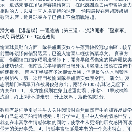
示，遺憾未能在頂級聯賽繼續努力，在此感謝過去兩季曾經鼎力
相助的人，以及一直入場支持的球迷。 愉園最後在港超護級組
敬陪末席，近月球圈亦早已傳出不會續戰港超。
潘文迪: 【港超聯】一週總結（第三週）- 流浪開齋 「堅家軍」
倒戈 兩仗因10・1臨近改期
愉園球員動向方面，隊長盧斯安奴今午落實轉投冠忠南區，較早
前晉峰領隊何信賢透露，已簽入愉園年輕後衛葉卓文。 賽事方
面，愉園續由鮑家耀場邊督師下，開賽早段憑傷癒的翼鋒羅拔奧
度建功領先，但南區完半場前有日籍外援川瀨浩太接應右路傳中
頭槌扳平。 南區下半場有多次機會反勝，但隊長佐佐木周禁區
內射斜後，另一次埋門被愉園隊長盧斯安奴護空門。 潘文迪 夏
志明離門8碼單刀亦被屠俊翹救出，兩隊在1007名球迷見證下，
終賽和1：1。 東方龍獅則在斧山道運動場，作客3：1擊敗標準
流浪，終止3場不勝走勢，升上次席，落後傑志1分。
教师有意识地引导学生去关注阅读时自然而然产生的却容易被学
生自己忽视了的情绪感受，引导学生走进书中人物的情感世界，
就会在丰富学生情感体验的同时，使学生从更深的层次感悟阅读
带来的美好享受。 4、情感丰富细腻是本书的一个突出特点，可