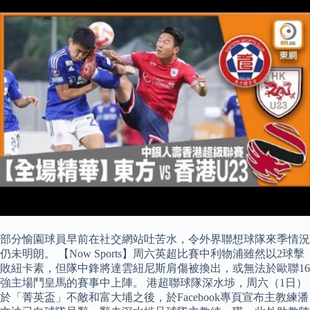
部分愉園球員早前在社交網站吐苦水，令外界聯想球隊來季情況
仍未明朗。 【Now Sports】周六英超比賽中利物浦雖然以2球擊
敗紐卡素，但隊中鋒將達雲紐尼斯肩傷被換出，或無法於歐聯16
強主場鬥皇馬的賽事中上陣。 港超聯球隊深水埗，周六（1日）
於「菁英盃」不敵和富大埔之後，於Facebook專頁宣布主教練潘