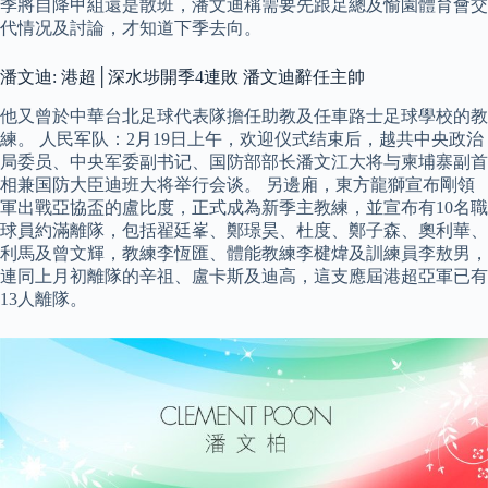
季將自降甲組還是散班，潘文迪稱需要先跟足總及愉園體育會交
代情况及討論，才知道下季去向。
潘文迪: 港超│深水埗開季4連敗 潘文迪辭任主帥
他又曾於中華台北足球代表隊擔任助教及任車路士足球學校的教
練。 人民军队：2月19日上午，欢迎仪式结束后，越共中央政治
局委员、中央军委副书记、国防部部长潘文江大将与柬埔寨副首
相兼国防大臣迪班大将举行会谈。 另邊廂，東方龍獅宣布剛領
軍出戰亞協盃的盧比度，正式成為新季主教練，並宣布有10名職
球員約滿離隊，包括翟廷峯、鄭璟昊、杜度、鄭子森、奧利華、
利馬及曾文輝，教練李恆匯、體能教練李楗煒及訓練員李敖男，
連同上月初離隊的辛祖、盧卡斯及迪高，這支應屆港超亞軍已有
13人離隊。