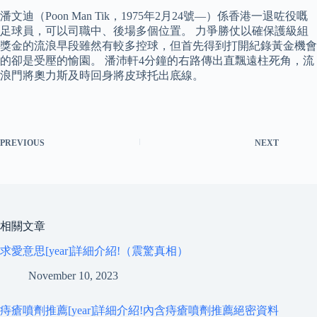
潘文迪（Poon Man Tik，1975年2月24號—）係香港一退咗役嘅
足球員，可以司職中、後場多個位置。 力爭勝仗以確保護級組
獎金的流浪早段雖然有較多控球，但首先得到打開紀錄黃金機會
的卻是受壓的愉園。 潘沛軒4分鐘的右路傳出直飄遠柱死角，流
浪門將奧力斯及時回身將皮球托出底線。
PREVIOUS
NEXT
相關文章
求愛意思[year]詳細介紹!（震驚真相）
November 10, 2023
痔瘡噴劑推薦[year]詳細介紹!內含痔瘡噴劑推薦絕密資料