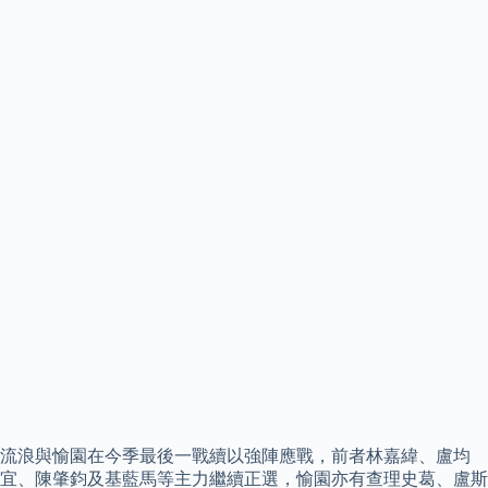
流浪與愉園在今季最後一戰續以強陣應戰，前者林嘉緯、盧均
宜、陳肇鈞及基藍馬等主力繼續正選，愉園亦有查理史葛、盧斯