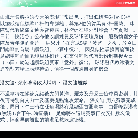
西班牙名將拉姆今天的表現非常出色，打出低標準6杆的65桿，
以總成績低標準15杆領導群雄，與第2位的賀馬有3杆優勢。 球
隊暫代教練潘文迪亦曾透露，林衍廷在場外對球會「有貢獻」。
日前「快活谷」公布他以訓練員及球隊管理身份，服務愉園女子
隊及青年隊的圖片。 結果此子在完成5場「波監」之後，於今日
鬥南區的首場「護級組」比賽中復出。 因疑似性騷擾言論而被
足總重罰的愉園球員林衍廷，在支付罰款代替部份刑期後今日
（16日）於港超護級組賽事「意外」復出。 球隊暫代教練潘文
迪指對方場上表現搏命，值得一個改過自身的機會。
潘文迪: 深水埗慘敗大埔腳下 潘文迪離職
不過韋特在操練完結後先與黃洋、羅素及丹尼三位球員密斟，其
後再特別向艾力士及基奧提點進攻策略。 潘文迪 周六賽事完成
後，周日下午三時在旺角場將有足總盃首圈賽事，由晉峰對港會
(無綫85台下午3時直播)。 足總將在這場賽事再次安排默哀儀
式，悼念早前離世的前港足教練盧德權。