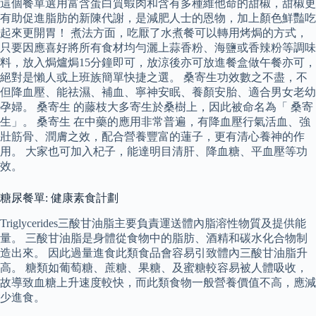
這個餐單選用富含蛋白質蝦肉和含有多種維他命的甜椒，甜椒更
有助促進脂肪的新陳代謝，是減肥人士的恩物，加上顏色鮮豔吃
起來更開胃！ 煮法方面，吃厭了水煮餐可以轉用烤焗的方式，
只要因應喜好將所有食材均勻灑上蒜香粉、海鹽或香辣粉等調味
料，放入焗爐焗15分鐘即可，放涼後亦可放進餐盒做午餐亦可，
絕對是懶人或上班族簡單快捷之選。 桑寄生功效數之不盡，不
但降血壓、能祛濕、補血、寧神安眠、養顏安胎、適合男女老幼
孕婦。 桑寄生 的藤枝大多寄生於桑樹上，因此被命名為「 桑寄
生」。 桑寄生 在中藥的應用非常普遍，有降血壓行氣活血、強
壯筋骨、潤膚之效，配合營養豐富的蓮子，更有清心養神的作
用。 大家也可加入杞子，能達明目清肝、降血糖、平血壓等功
效。
糖尿餐單: 健康素食計劃
Triglycerides三酸甘油脂主要負責運送體內脂溶性物質及提供能
量。 三酸甘油脂是身體從食物中的脂肪、酒精和碳水化合物制
造出來。 因此過量進食此類食品會容易引致體內三酸甘油脂升
高。 糖類如葡萄糖、蔗糖、果糖、及蜜糖較容易被人體吸收，
故導致血糖上升速度較快，而此類食物一般營養價值不高，應減
少進食。