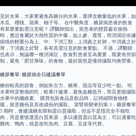
至於水果，大家要避免高糖分的水果，選擇含糖量低的水果，如
木瓜、櫻桃、蘋果、柚子等。 在中醫角度，糖尿病患者的飲食
有甚麼要點需注意呢？ 譚醫師指出，當患者的體質處在燥熱
時，應忌食屬於大熱性質的中藥，如人參、鹿茸，而消渴症依據
病情的輕重分為上、中、下消三類，上消責之於肺，中消責之於
胃，下消責之於腎，各有其需注意的飲食要點。 不過，譚醫師
也表示，無論哪一種消渴症，飲食對患者至為重要，既要有所節
制，避免「肥甘厚味」的食物，最好當然是懂得攝取均衡營養。
糖尿餐單: 糖尿病全日建議餐單
糖份較高的甜食，例如朱古力、糖果、甜品等宜少吃一點。 吃
水果時宜整個的吃，較果汁健康，避免血糖急升，而且更能攝取
水果中的纖維素。 購買包裝食品及飲品時，記得細閱食物標
籤，留意糖份及其他成份的攝取。 當腎病變來到第 3 – 糖尿餐單
5 期時，會建議糖友限制蛋白質攝取，但這不是指完全不能吃
肉，而是要慎選蛋白質來源，多以優質蛋白質為主，可以適量吃
雞肉、鴨肉，或是改吃魚肉、豆腐、豆皮等代替。