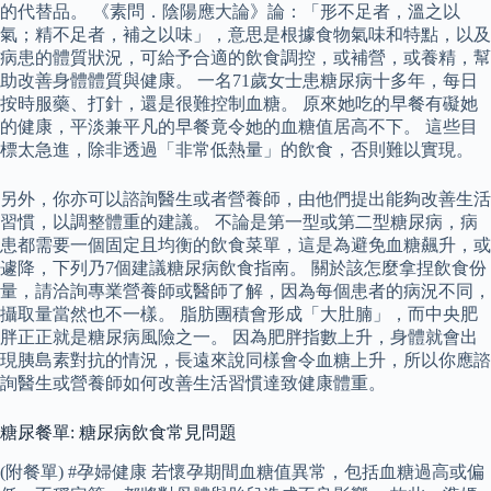
的代替品。 《素問．陰陽應大論》論：「形不足者，溫之以
氣；精不足者，補之以味」，意思是根據食物氣味和特點，以及
病患的體質狀況，可給予合適的飲食調控，或補營，或養精，幫
助改善身體體質與健康。 一名71歲女士患糖尿病十多年，每日
按時服藥、打針，還是很難控制血糖。 原來她吃的早餐有礙她
的健康，平淡兼平凡的早餐竟令她的血糖值居高不下。 這些目
標太急進，除非透過「非常低熱量」的飲食，否則難以實現。
另外，你亦可以諮詢醫生或者營養師，由他們提出能夠改善生活
習慣，以調整體重的建議。 不論是第一型或第二型糖尿病，病
患都需要一個固定且均衡的飲食菜單，這是為避免血糖飆升，或
遽降，下列乃7個建議糖尿病飲食指南。 關於該怎麼拿捏飲食份
量，請洽詢專業營養師或醫師了解，因為每個患者的病況不同，
攝取量當然也不一樣。 脂肪團積會形成「大肚腩」，而中央肥
胖正正就是糖尿病風險之一。 因為肥胖指數上升，身體就會出
現胰島素對抗的情況，長遠來說同樣會令血糖上升，所以你應諮
詢醫生或營養師如何改善生活習慣達致健康體重。
糖尿餐單: 糖尿病飲食常見問題
(附餐單) #孕婦健康 若懷孕期間血糖值異常，包括血糖過高或偏