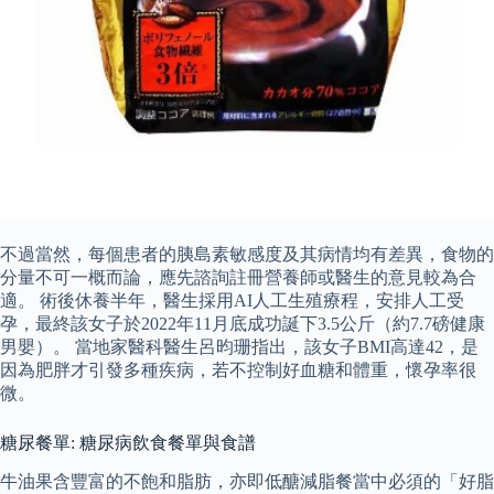
不過當然，每個患者的胰島素敏感度及其病情均有差異，食物的
分量不可一概而論，應先諮詢註冊營養師或醫生的意見較為合
適。 術後休養半年，醫生採用AI人工生殖療程，安排人工受
孕，最終該女子於2022年11月底成功誕下3.5公斤（約7.7磅健康
男嬰）。 當地家醫科醫生呂昀珊指出，該女子BMI高達42，是
因為肥胖才引發多種疾病，若不控制好血糖和體重，懷孕率很
微。
糖尿餐單: 糖尿病飲食餐單與食譜
牛油果含豐富的不飽和脂肪，亦即低醣減脂餐當中必須的「好脂