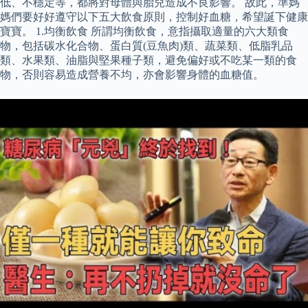
低、不穩定等，都將對母體與胎兒造成不良影響。 故此，準媽
媽們要好好遵守以下五大飲食原則，控制好血糖，希望誕下健康
寶寶。 1.均衡飲食 所謂均衡飲食，意指攝取適量的六大類食
物，包括碳水化合物、蛋白質(豆魚肉)類、蔬菜類、低脂乳品
類、水果類、油脂與堅果種子類，避免偏好或不吃某一類的食
物，否則容易造成營養不均，亦會影響身體的血糖值。