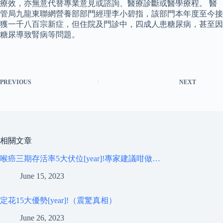
療效，亦無意代替專業意見或諮詢、醫療診斷或醫學療程。 醫
管局九龍東聯網營養部部門經理李小碧指，該部門本年度至今接
獲一千八百宗新症，但住院及門診中，四成人患糖尿病，甚至因
糖尿導致腎病等問題。
PREVIOUS
NEXT
相關文章
喉癌三期存活率5大伏位[year]!專家建議咁做…
June 15, 2023
定花15大優勢[year]!（震驚真相）
June 26, 2023