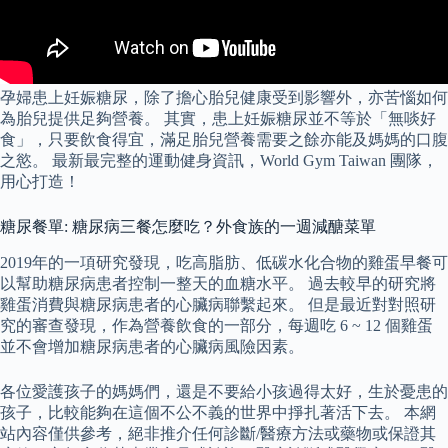
孕婦患上妊娠糖尿，除了擔心胎兒健康受到影響外，亦苦惱如何
為胎兒提供足夠營養。 其實，患上妊娠糖尿並不等於「無啖好
食」，只要飲食得宜，滿足胎兒營養需要之餘亦能及媽媽的口腹
之慾。 最新最完整的運動健身資訊，World Gym Taiwan 團隊，
用心打造！
糖尿餐單: 糖尿病三餐怎麼吃？外食族的一週減醣菜單
2019年的一項研究發現，吃高脂肪、低碳水化合物的雞蛋早餐可
以幫助糖尿病患者控制一整天的血糖水平。 過去較早的研究將
雞蛋消費與糖尿病患者的心臟病聯繫起來。 但是最近對對照研
究的審查發現，作為營養飲食的一部分，每週吃 6 ~ 12 個雞蛋
並不會增加糖尿病患者的心臟病風險因素。
各位愛護孩子的媽媽們，還是不要給小孩過得太好，生於憂患的
孩子，比較能夠在這個不公不義的世界中掙扎著活下去。 本網
站內容僅供參考，絕非推介任何診斷/醫療方法或藥物或保證其