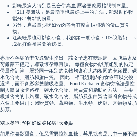
對糖尿病人特別是已合併高血 壓者更應嚴格限制鹽量。
「211 餐盤法」是最簡單也最好上手的方法，能幫助你輕
鬆分出餐點的份量。
另外，應盡量少吃如煙肉等含有較高鈉和磷的蛋白質食
物。
妊娠糖尿也可以食小食，我的第一餐小食：1杯脫脂奶 ＋3
塊梳打餅是最悶的選擇。
專治不孕症的李俊逸醫生指出，該女子患有糖尿病，因胰島素及
荷爾蒙不穩定，導致懷孕率再跌。 每種食物均以某組別的特定
份量作計算，屬於同一組別的食物均含有大約相同的卡路裡、碳
水化合物、脂肪和蛋白質。 因此，相同組別內的食物可以交換
選擇，而不會影響整體吸收量。 Food Exchange食物交換法是控
制人體吸收卡路裡、碳水化合物、蛋白質和脂肪的方法。 主要
根據食物的卡路裡、碳水化合物、脂肪及蛋白質含量將食物分成
六個主要組別：澱粉質類、蔬菜類、生果類、奶類、肉類類及脂
肪類。
糖尿餐單: 預防妊娠糖尿病4大要點
如果你喜歡甜食，但又需要控制血糖，莓果就會是其中一種不錯