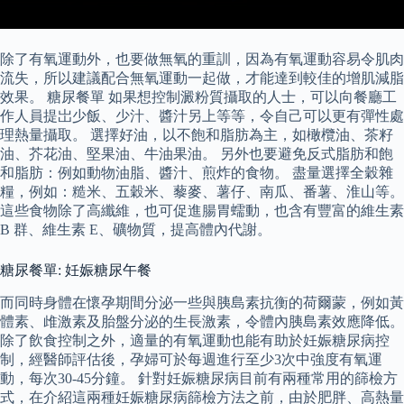
除了有氧運動外，也要做無氧的重訓，因為有氧運動容易令肌肉
流失，所以建議配合無氧運動一起做，才能達到較佳的增肌減脂
效果。 糖尿餐單 如果想控制澱粉質攝取的人士，可以向餐廳工
作人員提岀少飯、少汁、醬汁另上等等，令自己可以更有彈性處
理熱量攝取。 選擇好油，以不飽和脂肪為主，如橄欖油、茶籽
油、芥花油、堅果油、牛油果油。 另外也要避免反式脂肪和飽
和脂肪：例如動物油脂、醬汁、煎炸的食物。 盡量選擇全穀雜
糧，例如：糙米、五穀米、藜麥、薯仔、南瓜、番薯、淮山等。
這些食物除了高纖維，也可促進腸胃蠕動，也含有豐富的維生素
B 群、維生素 E、礦物質，提高體內代謝。
糖尿餐單: 妊娠糖尿午餐
而同時身體在懷孕期間分泌一些與胰島素抗衡的荷爾蒙，例如黃
體素、䧳激素及胎盤分泌的生長激素，令體內胰島素效應降低。
除了飲食控制之外，適量的有氧運動也能有助於妊娠糖尿病控
制，經醫師評估後，孕婦可於每週進行至少3次中強度有氧運
動，每次30-45分鐘。 針對妊娠糖尿病目前有兩種常用的篩檢方
式，在介紹這兩種妊娠糖尿病篩檢方法之前，由於肥胖、高熱量