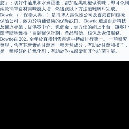
肪」；切好牛油果和水煮蛋後，都加點黑胡椒做調味，即可令到
兩款簡單食材美味感大增，然後跟以下方法煎雞胸即完成。
Bowtie （「保泰人壽」）是持牌人壽保險公司及香港首間虛擬
保險公司，致力於填補健康的保障缺口。 Bowtie 透過創新科技
及醫療專業，提供零中介、免佣金，更方便的網上平台，讓客戶
隨時隨地獲得「自願醫保計劃」產品報價、核保及索償服務。
Bowtie在 2021 全年於直接銷售渠道中持續排行第一。 一項研究
發現，含有花青素的甘藷是一種天然成分，有助於甘藷和橙子，
是一種極好的抗氧化劑，有助於對抗感染和其他抗菌功能。