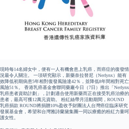
現時每14名婦女中，便有一人有機會患上乳癌，而癌症的復發情
況最令人關注。 一項研究顯示，新藥奈拉替尼（Nerlynx）能有
效降低初期病患5年相對復發風險達42％，並降低8年間相對死亡
風險51％。 香港乳癌基金會聯同藥廠今日（7日）推出「Nerlynx
乳癌患者資助計劃」，計劃適合使用新藥而正在接受乳癌治療的
患者，最高可獲12萬元資助。 粉紅絲帶月活動期間，ROUND
乳癌捐款 ROUND將捐贈10%盈收予財團法人台灣癌症臨床研究
發展基金會，希望和台灣雅詩蘭黛集團一同以療癒的粉紅力量呵
護女性。