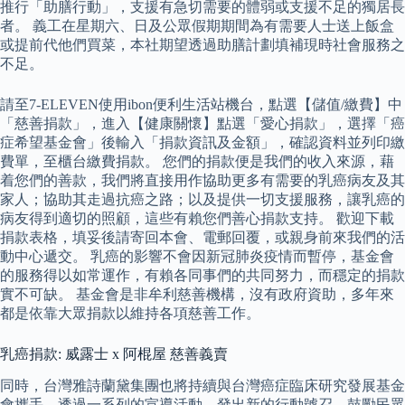
推行「助膳行動」，支援有急切需要的體弱或支援不足的獨居長
者。 義工在星期六、日及公眾假期期間為有需要人士送上飯盒
或提前代他們買菜，本社期望透過助膳計劃填補現時社會服務之
不足。
請至7-ELEVEN使用ibon便利生活站機台，點選【儲值/繳費】中
「慈善捐款」，進入【健康關懷】點選「愛心捐款」，選擇「癌
症希望基金會」後輸入「捐款資訊及金額」，確認資料並列印繳
費單，至櫃台繳費捐款。 您們的捐款便是我們的收入來源，藉
着您們的善款，我們將直接用作協助更多有需要的乳癌病友及其
家人；協助其走過抗癌之路；以及提供一切支援服務，讓乳癌的
病友得到適切的照顧，這些有賴您們善心捐款支持。 歡迎下載
捐款表格，填妥後請寄回本會、電郵回覆，或親身前來我們的活
動中心遞交。 乳癌的影響不會因新冠肺炎疫情而暫停，基金會
的服務得以如常運作，有賴各同事們的共同努力，而穩定的捐款
實不可缺。 基金會是非牟利慈善機構，沒有政府資助，多年來
都是依靠大眾捐款以維持各項慈善工作。
乳癌捐款: 威露士 x 阿棍屋 慈善義賣
同時，台灣雅詩蘭黛集團也將持續與台灣癌症臨床研究發展基金
會攜手，透過一系列的宣導活動，發出新的行動號召，鼓勵民眾