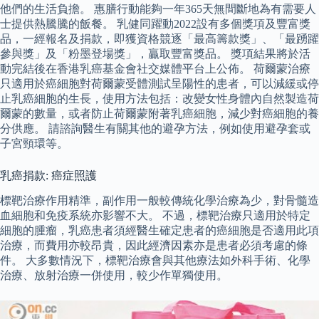
他們的生活負擔。 惠膳行動能夠一年365天無間斷地為有需要人
士提供熱騰騰的飯餐。 乳健同躍動2022設有多個獎項及豐富獎
品，一經報名及捐款，即獲資格競逐「最高籌款獎」、「最踴躍
參與獎」及「粉墨登場獎」，贏取豐富獎品。 獎項結果將於活
動完結後在香港乳癌基金會社交媒體平台上公佈。 荷爾蒙治療
只適用於癌細胞對荷爾蒙受體測試呈陽性的患者，可以減緩或停
止乳癌細胞的生長，使用方法包括：改變女性身體內自然製造荷
爾蒙的數量，或者防止荷爾蒙附著乳癌細胞，減少對癌細胞的養
分供應。 請諮詢醫生有關其他的避孕方法，例如使用避孕套或
子宮頸環等。
乳癌捐款: 癌症照護
標靶治療作用精準，副作用一般較傳統化學治療為少，對骨髓造
血細胞和免疫系統亦影響不大。 不過，標靶治療只適用於特定
細胞的腫瘤，乳癌患者須經醫生確定患者的癌細胞是否適用此項
治療，而費用亦較昂貴，因此經濟因素亦是患者必須考慮的條
件。 大多數情況下，標靶治療會與其他療法如外科手術、化學
治療、放射治療一併使用，較少作單獨使用。