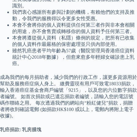
識別。
我們衷心感謝所有參與計劃的機構，有賴他們的支持及推
動，令我們的服務得以令更多女性受惠。
本會不會將你的個人資料提供任何第三者作與非本會相關
的用途，亦不會售賣或轉移你的個人資料予任何第三者。
本會將遵從個人資料（私隱）條例的規定，把所有已收集
的個人資料作最嚴格的保密處理並只供內部使用。
雖然乳癌患者平均年齡為57歲（醫院管理局香港癌症資料
統計中心2018年數據），但愈來愈多年輕婦女確診患上乳
癌。
成為我們的每月捐助者，減少我們的行政工作，讓更多資源用於
幫助及服務癌症病人身上。 繳費靈現有用戶可致電18033捐款，
輸入香港癌症基金會商戶編號「9215」，以及您的六位數字捐款
者編號。 如首次捐款或已遺忘捐款者編號，請輸入您的電話號
碼作聯絡之用。 每次透過我們的網站向“粉紅健兒”捐款，捐贈
者將收到確認電郵 (如捐款HK$100 或以上，電郵内將附上電子
收據)。
乳癌捐款: 乳房腫塊