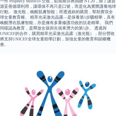
一件 Prophecy Morocco 空瓶，鉑翡斯亦將捐贈 NT.20，除了讓資
源妥善循環利用，讓環保不再只是口號，而是化為實際護養地球
行動。 激光瓶，喚醒肌膚智能；而透過妳的購買，幫助實現全
球女童教育權。 精萃光采激光晶露—是保養第1步驟精華，具有
喚醒潛在肌膚智能，亦是擁有多重修護功效的抗老精華。 我們
同樣認為教育，是釋放女孩與生俱來潛力的第1步。 透過與
UNICEF的合作，購買精萃光采激光晶露（激光瓶），部分營收
將支持UNICEF全球女童助學計劃，加強女童的教育和賦權機
會。