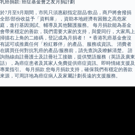
乳癌捐款: 癌症基金會之友月捐計劃
於7月至9月期間，市民只須惠顧指定甜品/飲品，商戶將會撥捐
全部/部份收益予「資料庫」，資助本地經濟有困難之高危家
庭，進行基因測試、輔導及其他醫護服務。 每月捐款能為基金
會帶來穩定的善款，我們需要大家的支持，與愛同行，大家馬上
掃描右上角的二維碼，登記成為月捐者！ ＊香港乳癌基金會沒
有認可或推薦任何「粉紅夥伴」的產品、服務或資訊。 消費者
在購買任何對抗乳癌的產品/服務前，請先查詢及瞭解清楚。 諮
詢熱線由註冊護士及註冊社工接聽，提供雙語服務（英語及廣東
話），為癌症患者及其家人免費提供癌症資訊、即時情緒支援及
專業指引。 每月捐款 您每月捐款支持，確保我們有穩定的善款
來源，可周詳地為癌症病人及家屬計劃長遠的支援服務。