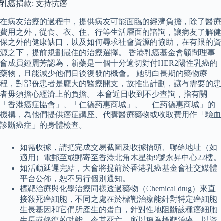
乳癌捐款: 支持抗癌
在病友治療的過程中，提供病友可能面臨的經濟負擔，除了醫療
費用之外，從食、衣、住、行等生活層面的諮詢，讓病友了解健
保之外的健康缺口，以及如何尋求社會資源的協助，在有限的資
源之下，提前規劃最佳的治療選擇。 香港乳癌基金會顧問理事
會成員鍾麗芳認為，新藥是一個十分適切對付HER2陽性乳癌的
藥物，且能減少他們日後復發的機會。 她明白長期的藥物療
程，對部份患者是龐大的醫療開支，故推出計劃，讓有需要的患
者毋須擔心經濟上的負擔。 本會近日收到不少查詢，指有關
「香港癌症協會」、「仁德药惠商城」、「 仁药德惠商城」的
機構，為他們提供癌症講座、代購醫療藥物或收取費用作「驗血
診斷癌症」的身體檢查。
如需收據，請把完成交易截圖及收據抬頭、聯絡地址（如
適用）電郵至或郵寄至香港北角木星街9號永昇中心22樓。
如活動延遲完結，大會將提前於香港乳癌基金會社交媒體
平台公佈，恕不另行個別通知。
標靶治療與化學治療同樣透過藥物（Chemical drug）來直
接殺死癌細胞，不同之處在於標靶治療能針對特定癌細胞
生長基因和它們所產生的蛋白，針對性地阻斷該種癌細胞
生長或修復的功能，令其死亡，所以稱為標靶治療，以資