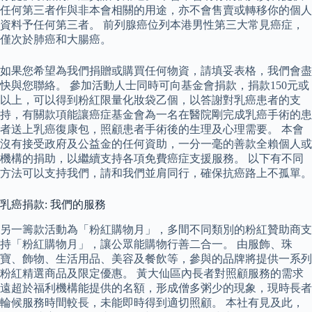
任何第三者作與非本會相關的用途，亦不會售賣或轉移你的個人
資料予任何第三者。 前列腺癌位列本港男性第三大常見癌症，
僅次於肺癌和大腸癌。
如果您希望為我們捐贈或購買任何物資，請填妥表格，我們會盡
快與您聯絡。 參加活動人士同時可向基金會捐款，捐款150元或
以上，可以得到粉紅限量化妝袋乙個，以答謝對乳癌患者的支
持，有關款項能讓癌症基金會為一名在醫院剛完成乳癌手術的患
者送上乳癌復康包，照顧患者手術後的生理及心理需要。 本會
沒有接受政府及公益金的任何資助，一分一毫的善款全賴個人或
機構的捐助，以繼續支持各項免費癌症支援服務。 以下有不同
方法可以支持我們，請和我們並肩同行，確保抗癌路上不孤單。
乳癌捐款: 我們的服務
另一籌款活動為「粉紅購物月」，多間不同類別的粉紅贊助商支
持「粉紅購物月」，讓公眾能購物行善二合一。 由服飾、珠
寶、飾物、生活用品、美容及餐飲等，參與的品牌將提供一系列
粉紅精選商品及限定優惠。 黃大仙區內長者對照顧服務的需求
遠超於福利機構能提供的名額，形成僧多粥少的現象，現時長者
輪候服務時間較長，未能即時得到適切照顧。 本社有見及此，