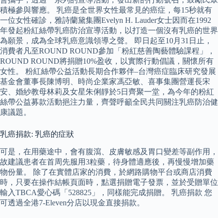
積極參與響應。 乳癌是全世界女性最常見的癌症，每15秒就有
一位女性確診，雅詩蘭黛集團Evelyn H. Lauder女士因而在1992
年發起粉紅絲帶乳癌防治宣導活動，以打造一個沒有乳癌的世界
為願景，成為全球乳癌意識領導之聲。 即日起至10月31日止，
消費者凡至ROUND ROUND參加「粉紅慈善陶藝體驗課程」，
ROUND ROUND將捐贈10%盈收，以實際行動倡議，關懷所有
女性。 粉紅絲帶公益活動長期合作夥伴–台灣癌症臨床研究發展
基金會董事長陳博明、時尚企業家馮亞敏、喜事集團營運長宋
安、婚紗教母林莉及女星朱俐靜於5日齊聚一堂，為今年的粉紅
絲帶公益募款活動挹注力量，齊聲呼籲全民共同關注乳癌防治健
康議題。
乳癌捐款: 乳癌的症狀
可是，在用藥途中，會有腹瀉、皮膚敏感及胃口變差等副作用，
故建議患者在首周先服用3粒藥，待身體適應後，再慢慢增加藥
物份量。 除了在實體店家的消費，於網路購物平台或商店消費
時，只要在操作結帳頁面時，點選捐贈電子發票，並於受贈單位
輸入TBCA愛心碼「528825」，同樣能完成捐贈。 乳癌捐款 您
可透過全港7-Eleven分店以現金直接捐款。