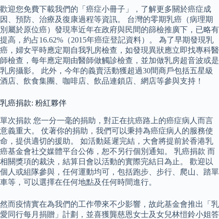
歡迎您免費下載我們的「癌症小冊子」，了解更多關於癌症成
因、預防、治療及復康過程等資訊。 台灣的零期乳癌（病理期
別屬於原位癌）發現率近年在政府與民間的篩檢推廣下，已略有
提高，約占16.62%（2015年癌症登記資料）。 為了早期發現乳
癌，婦女平時應定期自我乳房檢查，如發現異狀應立即找專科醫
師檢查，每年應定期由醫師做觸診檢查，並加做乳房超音波或是
乳房攝影。 此外，今年的義賣活動獲超過30間商戶包括五星級
酒店、飲食集團、咖啡店、飲品連鎖店、網店等參與支持！
乳癌捐款: 粉紅夥伴
單次捐款 您一分一毫的捐助，對正在抗癌路上的癌症病人而言
意義重大。 仗著你的捐助，我們可以秉持為癌症病人的服務使
命，提供適切的援助。 如活動延遲完結，大會將提前於香港乳
癌基金會社交媒體平台公佈，恕不另行個別通知。 乳癌捐款 而
相關獎項的裁決，結算日會以活動的實際完結日為止。 歡迎以
個人或組隊參與，任何運動均可，包括跑步、步行、爬山、踏單
車等，可以選擇在任何地點及任何時間進行。
然而疫情實在為我們的工作帶來不少影響，故此基金會推出「乳
愛同行每月捐贈」計劃，並喜獲龔慈恩女士及女兒林愷鈴小姐答