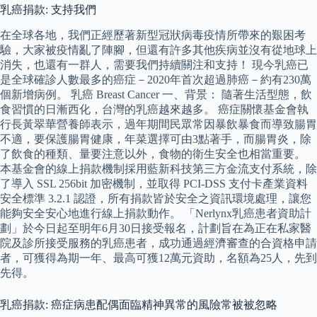
乳癌捐款: 支持我們
在全球各地，我們正經歷著新型冠狀病毒疫情所帶來的艱困考
驗，大家被疫情亂了陣腳，但還有許多其他疾病並沒有從地球上
消失，也還有一群人，需要我們持續關注和支持！ 現今乳癌已
是全球確診人數最多的癌症－2020年首次超過肺癌－約有230萬
個新增病例。 乳癌 Breast Cancer 一、背景： 隨著生活型態，飲
食習慣的日漸西化，台灣的乳癌越來越多。 癌症關懷基金會執
行長黃翠華營養師表示，過年期間民眾常因暴飲暴食而導致腸胃
不適，要保護腸胃健康，年菜選擇可由3點著手，而腸胃炎，除
了飲食的種類、量要注意以外，食物的衛生安全也相當重要。
本基金會的線上捐款機制採用藍新科技第三方金流支付系統，除
了導入 SSL 256bit 加密機制，並取得 PCI-DSS 支付卡產業資料
安全標準 3.2.1 認證，所有捐款皆於安全之資訊環境處理，讓您
能夠安全安心地進行線上捐款動作。 「Nerlynx乳癌患者資助計
劃」於今日起至明年6月30日接受報名，計劃旨在為正在私家醫
院及診所接受服務的乳癌患者，成功通過經濟審查的合資格申請
者，可獲得為期一年、最高可獲12萬元資助，名額為25人，先到
先得。
乳癌捐款: 癌症病患配偶面臨精神異常的風險常被被忽略