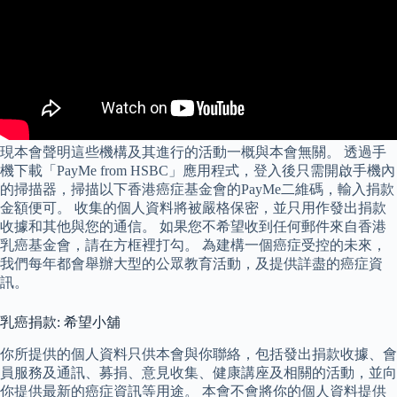
現本會聲明這些機構及其進行的活動一概與本會無關。 透過手
機下載「PayMe from HSBC」應用程式，登入後只需開啟手機內
的掃描器，掃描以下香港癌症基金會的PayMe二維碼，輸入捐款
金額便可。 收集的個人資料將被嚴格保密，並只用作發出捐款
收據和其他與您的通信。 如果您不希望收到任何郵件來自香港
乳癌基金會，請在方框裡打勾。 為建構一個癌症受控的未來，
我們每年都會舉辦大型的公眾教育活動，及提供詳盡的癌症資
訊。
乳癌捐款: 希望小舖
你所提供的個人資料只供本會與你聯絡，包括發出捐款收據、會
員服務及通訊、募捐、意見收集、健康講座及相關的活動，並向
你提供最新的癌症資訊等用途。 本會不會將你的個人資料提供