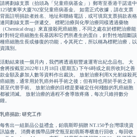
請將劃線支票（抬頭為「兒童癌病基金」）郵寄至香港干諾道中
125號東寧大廈702室兒童癌病基金。 如需正式收據，請在支票
背面註明捐款者姓名、地址和聯絡電話，或可填寫支票捐款表格
連同劃線支票一併遞交。 標靶治療與化學治療同樣透過藥物
（Chemical drug）來直接殺死癌細胞，不同之處在於標靶治療能
針對特定癌細胞生長基因和它們所產生的蛋白，針對性地阻斷該
種癌細胞生長或修復的功能，令其死亡，所以稱為標靶治療，以
資識別。
活動結束後一個月內，我們將透過順豐速運寄出紀念品包。 大
會將按截至2022年11月18日 (星期五) 下午6時或之前所收到之善
款金額及參加人數等資料作出裁決。 放射治療利用X光射線殺死
癌細胞，通常用於乳癌外科手術之後；但有時也用於手術之前，
甚至代替手術。 放射治療的目標是要確定任何殘餘的乳癌細胞
都被消滅。 放射治療的過程不會導致疼痛，每次只維持數分
鐘。
乳癌捐款: 研究工作
每售出一組新品公益禮盒，鉑翡斯即捐贈 NT.150予台灣環境資
訊協會。 消費者攜帶品牌空瓶至鉑翡斯專櫃進行回收，每回收