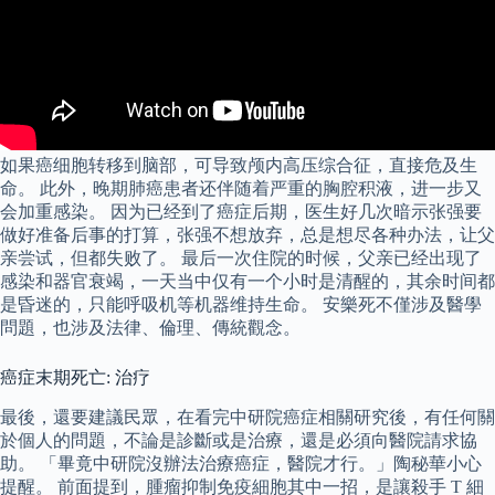
如果癌细胞转移到脑部，可导致颅内高压综合征，直接危及生
命。 此外，晚期肺癌患者还伴随着严重的胸腔积液，进一步又
会加重感染。 因为已经到了癌症后期，医生好几次暗示张强要
做好准备后事的打算，张强不想放弃，总是想尽各种办法，让父
亲尝试，但都失败了。 最后一次住院的时候，父亲已经出现了
感染和器官衰竭，一天当中仅有一个小时是清醒的，其余时间都
是昏迷的，只能呼吸机等机器维持生命。 安樂死不僅涉及醫學
問題，也涉及法律、倫理、傳統觀念。
癌症末期死亡: 治疗
最後，還要建議民眾，在看完中研院癌症相關研究後，有任何關
於個人的問題，不論是診斷或是治療，還是必須向醫院請求協
助。 「畢竟中研院沒辦法治療癌症，醫院才行。」陶秘華小心
提醒。 前面提到，腫瘤抑制免疫細胞其中一招，是讓殺手 T 細