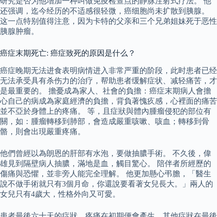
研究是否为他增加一种叫做免疫检查点的静脉注射式疗法。 他
还强调，迄今经历的不适感很轻微，癌细胞尚未扩散到胰腺。
这一点特别值得注意，因为卡特的父亲和三个兄弟姐妹死于恶性
胰腺肿瘤。
癌症末期死亡: 癌症致死的原因是什么？
癌症晚期无法进食表明病情进入非常严重的阶段，此时患者已经
无法承受具有杀伤力的治疗，帮助患者缓解症状、减轻痛苦，才
是最重要的。 擔憂成為家人、社會的負擔：癌症末期病人會擔
心自己的病成為家庭經濟的負擔，背負著愧疚感，心裡面的痛苦
並不亞於身體上的疼痛。 等，且症狀與體內腫瘤侵犯的部位有
關，如：腫瘤轉移到肺部，會造成嚴重咳嗽、咳血；轉移到骨
骼，則會出現嚴重疼痛。
他們曾經以為朗恩的肝部有水泡，要做抽膿手術。 不久後，偉
雄見到隔壁病人抽膿，滿地是血，觸目驚心。 陪伴者所經歷的
傷痛與恐懼，並非旁人能完全理解。 他更加懸心弔膽，「醫生
說不做手術就只有3個月命，你還說要看著女兒長大。」兩人的
女兒只有4歲大，性格外向又可愛。
患者最後六十天的症狀，疼痛在初期便會產生，其他症狀在最後