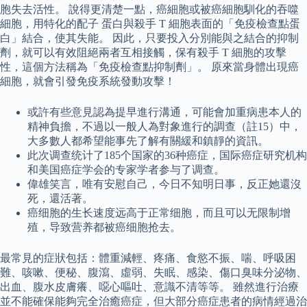
胞失去活性。 說得更清楚一點，癌細胞或被癌細胞馴化的吞噬
細胞，用特化的配子 蛋白與殺手 T 細胞表面的「免疫檢查點蛋
白」結合，使其失能。 因此，只要投入分別能與之結合的抑制
劑，就可以有效阻絕兩者互相接觸，保有殺手 T 細胞的攻擊
性，這個方法稱為「免疫檢查點抑制劑」。 原來當身體出現癌
細胞，就會引發免疫系統發動攻擊！
或許有些意見認為提早進行溝通，可能會加重病患本人的
精神負擔，不過以一般人為對象進行的調查（註15）中，
大多數人都希望能事先了解有關緩和鎮靜的資訊。
此次调查统计了185个国家的36种癌症，国际癌症研究机构
和美国癌症学会的专家学者参与了调查。
偉雄笑言，唯有安慰自己，今日不知明日事，反正她還沒
死，還活著。
癌细胞的生长速度远高于正常细胞，而且可以无限制增
殖，导致营养都被癌细胞抢去。
最常見的症狀包括：體重減輕、疼痛、食慾不振、喘、呼吸困
難、咳嗽、便秘、腹瀉、虛弱、失眠、感染、傷口臭味分泌物、
出血、腹水皮膚癢、噁心嘔吐、意識不清等等。 雖然進行治療
並不能確保能夠完全治癒癌症，但大部分癌症患者的病情經過治