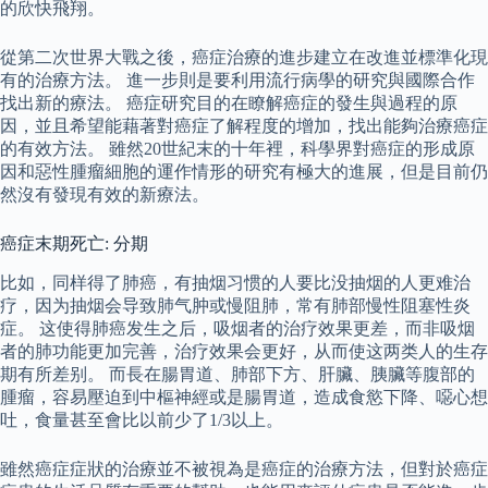
的欣快飛翔。
從第二次世界大戰之後，癌症治療的進步建立在改進並標準化現
有的治療方法。 進一步則是要利用流行病學的研究與國際合作
找出新的療法。 癌症研究目的在瞭解癌症的發生與過程的原
因，並且希望能藉著對癌症了解程度的增加，找出能夠治療癌症
的有效方法。 雖然20世紀末的十年裡，科學界對癌症的形成原
因和惡性腫瘤細胞的運作情形的研究有極大的進展，但是目前仍
然沒有發現有效的新療法。
癌症末期死亡: 分期
比如，同样得了肺癌，有抽烟习惯的人要比没抽烟的人更难治
疗，因为抽烟会导致肺气肿或慢阻肺，常有肺部慢性阻塞性炎
症。 这使得肺癌发生之后，吸烟者的治疗效果更差，而非吸烟
者的肺功能更加完善，治疗效果会更好，从而使这两类人的生存
期有所差别。 而長在腸胃道、肺部下方、肝臟、胰臟等腹部的
腫瘤，容易壓迫到中樞神經或是腸胃道，造成食慾下降、噁心想
吐，食量甚至會比以前少了1/3以上。
雖然癌症症狀的治療並不被視為是癌症的治療方法，但對於癌症