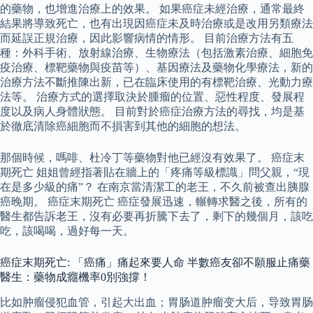
的藥物，也增進治療上的效果。 如果癌症未經治療，通常最終
結果將導致死亡，也有出現因癌症未及時治療或是改用另類療法
而延誤正規治療，因此影響病情的情形。 目前治療方法有五
種：外科手術、放射線治療、生物療法（包括激素治療、細胞免
疫治療、標靶藥物與疫苗等）、基因療法及藥物化學療法，新的
治療方法不斷推陳出新，已在臨床使用的有標靶治療、光動力療
法等。 治療方式的選擇取決於腫瘤的位置、惡性程度、發展程
度以及病人身體狀態。 目前對於癌症治療方法的尋找，均是基
於徹底清除癌細胞而不損害到其他的細胞的想法。
那個時候，嗎啡、杜冷丁等藥物對他已經沒有效果了。 癌症末
期死亡 姐姐曾經指著貼在牆上的「疼痛等級標識」問父親，“現
在是多少級的痛”？ 在南京當清潔工的老王，不久前被查出胰腺
癌晚期。 癌症末期死亡 癌症發展迅速，輾轉求醫之後，所有的
醫生都告訴老王，沒有必要再折騰下去了，剩下的幾個月，該吃
吃，該喝喝，過好每一天。
癌症末期死亡: 「癌痛」痛起來要人命 半數癌友卻不願服止痛藥
醫生：藥物成癮機率0別強撐！
比如肿瘤侵犯血管，引起大出血；胃肠道肿瘤变大后，导致胃肠