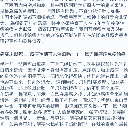
一至兩週內會突然加劇，其中呼吸困難對即將去世的患者來說，
是最為痛苦的症狀。 一旦呼吸有問題，不僅無法活動，如果二
十四小時呼吸都不順暢的話，對病患而言，精神上的打擊會非常
大。 為獲得五年存活率，醫生必須檢查至少在 5 年之前接受治
療的病人之狀況。 儘管以下數字皆取自我們可獲得之最及時的
資訊，但其後治療方法的改進仍可能使目前被診斷為肝癌之患者
獲得更好的發展情況。
癌症末期死亡: 癌症晚期可以治癒嗎？！一篇弄懂癌症免疫治療
半年前，父亲查出喉癌，而且已经扩散了，医生建议暂时先吃进
口药来延缓，因为父亲本身就有高血压、糖尿病，加上癌症，他
的身体迅速的消瘦下去，病情恶化得很快，他只能躺在床上，话
也说不出来，只能吃流食。 這種時候，只能對症處理，該止痛
就止痛，該止咳就止咳，但只能減輕痛苦，做不到完全無痛。
牟奶奶一聲嘆息，表示：自己在患癌之後，才知道癌痛帶來的崩
潰是一瞬間的，那一瞬間，腦子裡只有一個念頭，就是結束自己
的生命，不要再受癌痛的折磨。 腿又細又直又長~~ 下一篇 內臟
有多乾淨，臉蛋 就多漂亮！ 人總是要死的，帶著輕鬆、美麗踏
進另一個世界，一定會走得更好。 我要保留著它直到最後的時
光，如果有可能，我要求我的孩子照此辦理，任我的靈魂作最後