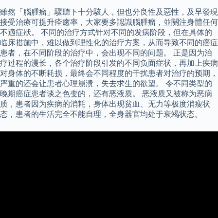
雖然「腦腫瘤」驟聽下十分駭人，但也分良性及惡性，及早發現
接受治療可提升痊癒率，大家要多認識腦腫瘤，並關注身體任何
不適症狀。 不同的治疗方式针对不同的发病阶段，但在具体的
临床措施中，难以做到理性化的治疗方案，从而导致不同的癌症
患者，在不同阶段的治疗中，会出现不同的问题。 正是因为治
疗过程的漫长，各个治疗阶段引发的不同负面症状，再加上疾病
对身体的不断耗损，最终会不同程度的干扰患者对治疗的预期，
严重的还会让患者心理崩溃，失去求生的欲望。 令不同类型的
晚期癌症患者谈之色变的，还有恶液质。 恶液质又被称为恶病
质，患者因为疾病的消耗，身体出现贫血、无力等极度消瘦状
态，患者的生活完全不能自理，全身器官均处于衰竭状态。