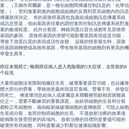
素，（又稱作荷爾蒙，是一種在細胞間傳遞控制訊息的「化學信
號」），受到激素刺激的細胞或組織的反應則受其細胞內的訊息
傳遞路徑決定。 有的原致癌基因也負責組成細胞訊息傳遞系統
或訊息受器，借由基因表現量的調控進而控制訊息傳遞系統對激
素的敏感程度。 此外分裂原、轉錄與蛋白質合成都常見原致癌
基因的參與。 原致癌基因的突變可能影響基因表現或是功能，
導致下游蛋白質的表現或活性改變。 這樣的情形發生時，原致
癌基因就轉變成為致癌基因，帶有致癌基因的細胞則有更高的機
率發生異常。
癌症末期死亡: 晚期癌症病人进入危险期的5大症状，去世前的8
个征兆
大量癌細胞沒有限制地瘋狂生長，破壞重要器官功能，也佔據身
體大部分的營養，導致病患最終因器官衰竭、營養不良、併發症
而死亡。 傳達壞消息給病人或家屬是末期醫療照顧相當困難責
任之一，需要不斷練習的重要課題。 由於癌細胞的生長和分裂
都較正常細胞快，藉由輻射線破壞細胞的遺傳物質，可阻止細胞
生長或分裂，進而控制癌細胞的生長。 不過放射治療的效果僅
能侷限在接受照射的區域內。 放射治療的目標則是要儘可能的
破壞所有癌細胞，同時盡量減少對鄰近健康組織影響。