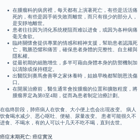
在腫瘤科的病房裡，每天都有上演著死亡，有些是活活痛
死的，有些是因手術失敗而離世，而只有很少的部分人，
是安靜地離世。
患者往往因为消化系统梗阻而难以进食，或因为各种病痛
毫无食欲。
臨終關懷會提供專業的情感和精神支援，幫助患者認識死
亡，戰勝恐懼和痛苦，確保患者身體的完整性、自主權與
隱私權。
從最初期的細胞增生，多半可藉由身體本身的防禦機制加
以清除或保持穩定。
出醫院到賽馬會善寧之家休養時，姑娘早晚都幫朗恩洗傷
口。
在開展治療前，醫生通常會按腫瘤的位置和擴散程度，將
腫瘤界定為第0至4期，從而為患者制定治療計劃。
在临终阶段，肺癌病人在饮食、大小便上也会出现改变。 病人
饮食喝水减少、恶心呕吐、便秘、尿量改变。 患者可能很久不
进食、不喝水，有的人可以十几天不吃不喝，直到去世。
癌症末期死亡: 癌症實況