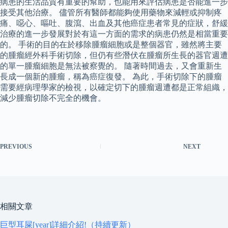
病患的生活品質有重要的幫助，也能用來評估病患是否能進一步
接受其他治療。 儘管所有醫師都能夠使用藥物來減輕或抑制疼
痛、噁心、嘔吐、腹瀉、出血及其他癌症患者常見的症狀，舒緩
治療的進一步發展對於有這一方面的需求的病患仍然是相當重要
的。 手術的目的在於移除腫瘤細胞或是整個器官，雖然將主要
的腫瘤經外科手術切除，但仍有些潛伏在腫瘤所生長的器官週遭
的單一腫瘤細胞是無法被察覺的。 隨著時間過去，又會重新生
長成一個新的腫瘤，稱為癌症復發。 為此，手術切除下的腫瘤
需要經病理學家的檢視，以確定切下的腫瘤週遭都是正常組織，
減少腫瘤切除不完全的機會。
PREVIOUS
NEXT
相關文章
巨型耳屎[year]詳細介紹!（持續更新）