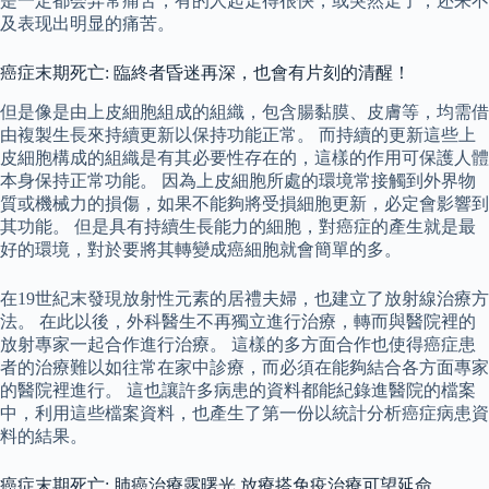
是一定都会异常痛苦，有的人起走得很快，或突然走了，还来不
及表现出明显的痛苦。
癌症末期死亡: 臨終者昏迷再深，也會有片刻的清醒！
但是像是由上皮細胞組成的組織，包含腸黏膜、皮膚等，均需借
由複製生長來持續更新以保持功能正常。 而持續的更新這些上
皮細胞構成的組織是有其必要性存在的，這樣的作用可保護人體
本身保持正常功能。 因為上皮細胞所處的環境常接觸到外界物
質或機械力的損傷，如果不能夠將受損細胞更新，必定會影響到
其功能。 但是具有持續生長能力的細胞，對癌症的產生就是最
好的環境，對於要將其轉變成癌細胞就會簡單的多。
在19世紀末發現放射性元素的居禮夫婦，也建立了放射線治療方
法。 在此以後，外科醫生不再獨立進行治療，轉而與醫院裡的
放射專家一起合作進行治療。 這樣的多方面合作也使得癌症患
者的治療難以如往常在家中診療，而必須在能夠結合各方面專家
的醫院裡進行。 這也讓許多病患的資料都能紀錄進醫院的檔案
中，利用這些檔案資料，也產生了第一份以統計分析癌症病患資
料的結果。
癌症末期死亡: 肺癌治療露曙光 放療搭免疫治療可望延命