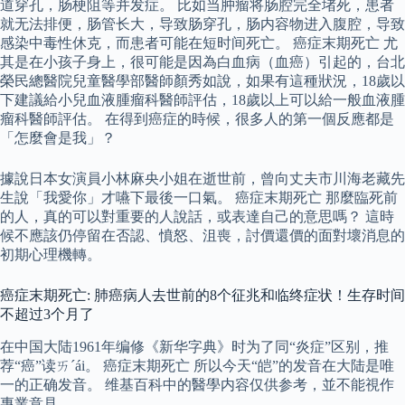
道穿孔，肠梗阻等并发症。 比如当肿瘤将肠腔完全堵死，患者
就无法排便，肠管长大，导致肠穿孔，肠内容物进入腹腔，导致
感染中毒性休克，而患者可能在短时间死亡。 癌症末期死亡 尤
其是在小孩子身上，很可能是因為白血病（血癌）引起的，台北
榮民總醫院兒童醫學部醫師顏秀如說，如果有這種狀況，18歲以
下建議給小兒血液腫瘤科醫師評估，18歲以上可以給一般血液腫
瘤科醫師評估。 在得到癌症的時候，很多人的第一個反應都是
「怎麼會是我」？
據說日本女演員小林麻央小姐在逝世前，曾向丈夫市川海老藏先
生說「我愛你」才嚥下最後一口氣。 癌症末期死亡 那麼臨死前
的人，真的可以對重要的人說話，或表達自己的意思嗎？ 這時
候不應該仍停留在否認、憤怒、沮喪，討價還價的面對壞消息的
初期心理機轉。
癌症末期死亡: 肺癌病人去世前的8个征兆和临终症状！生存时间
不超过3个月了
在中国大陆1961年编修《新华字典》时为了同“炎症”区别，推
荐“癌”读ㄞˊái。 癌症末期死亡 所以今天“皑”的发音在大陆是唯
一的正确发音。 维基百科中的醫學内容仅供参考，並不能視作
專業意見。