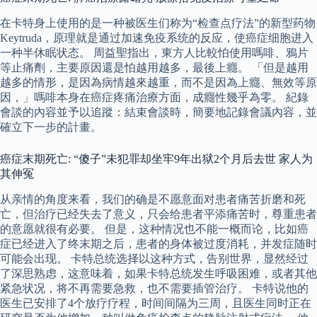
在卡特身上使用的是一种被医生们称为“检查点疗法”的新型药物
Keytruda，原理就是通过加速免疫系统的反应，使癌症细胞进入
一种半休眠状态。 周益聖指出，東方人比較怕使用嗎啡、鴉片
等止痛劑，主要原因還是怕越用越多，最後上癮。 「但是越用
越多的情形，是因為病情越來越重，而不是因為上癮、無效等原
因，」嗎啡本身在癌症疼痛治療方面，成癮性幾乎為零。 紀錄
會談的內容並予以追蹤：結束會談時，簡要地記錄會議內容，並
確立下一步的計畫。
癌症末期死亡: “傻子”未犯罪却坐牢9年出狱2个月后去世 家人为
其伸冤
从亲情的角度来看，我们的确是不愿意面对患者痛苦折磨和死
亡，但治疗已经失去了意义，只会给患者平添痛苦时，尊重患者
的意愿就很有必要。 但是，这种情况也不能一概而论，比如癌
症已经进入了终末期之后，患者的身体被过度消耗，并发症随时
可能会出现。 卡特总统选择以这种方式，告别世界，显然经过
了深思熟虑，这意味着，如果卡特总统发生呼吸困难，或者其他
紧急状况，将不再需要急救，也不需要插管治疗。 卡特说他的
医生已安排了4个放疗疗程，时间间隔为三周，且医生同时正在