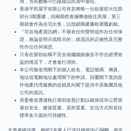
用，另有數條小巴路線以此為中途站。
香港平民屋宇有限公司有意將唯一出租屋邨大坑西
邨分3期重建，頭兩期然會攞嚟做租住房屋，第三
期就會作為住宅出售，以抵銷興建廉租屋嘅虧蝕。
『宅谷地產資訊網』不發表任何聲明或作出任何保
證，無論是明示或暗示的，就資訊的正確性及完整
性作出任何保證。
只有在屋邨結構不安全或繼續維修並不符合經濟效
益的情况下，才會進行清拆。
本公司擬使用閣下的個人姓名、電話號碼、傳真、
地址或電郵地址處理閣下的申請、回覆閣下查詢並
作地產代理服務的促銷及向閣下提供中原集團其他
公司的資訊。
房委會並透過執行屋邨改善計劃以確保現存公營房
屋在安全、建築質素、居所質素、生活方式和居住
標準各方面的可持續性。
女患者確診後，她的2名家人已送往檢疫中心隔離，衞生