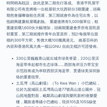
時間稍為耽誤，故此是第二期先行落成。 香港平民屋宇
有限公司有意將唯一出租屋邨大坑西邨分3期重建，頭兩
期然會攞嚟做租住房屋，第三期就會作為住宅出售，以
抵銷興建廉租屋嘅虧蝕。 重建後將有5,000個單位，較
重建前嘅1,600伙大幅增加，頭兩期重建會畀所有居民原
邨重置，第三期就撥作青年自置居所，預計每個單位面
積約300平方呎，售價大概100幾萬港元。 維基百科的
內容和香港民風大典一樣以GNU 自由文檔許可證發佈。
330公里巍巍青山挺出城市绿美脊梁，220公里滨
海蓝带串起都市生态珍珠……西部海岸活力带宝安
示范段将成为串联西部滨海蓝带、贯通绿美深圳脉
络的重要纽带。
土瓜灣（高山劇場）（To Kwa Wan ）小巴總站，
位於九龍城區土瓜灣高山道77號高山道公園外，冠
山苑地盤對面，毗鄰高山劇場與樂民新村I座樂愛
樓，屬路邊專綫小巴總站，現供105及105S線使