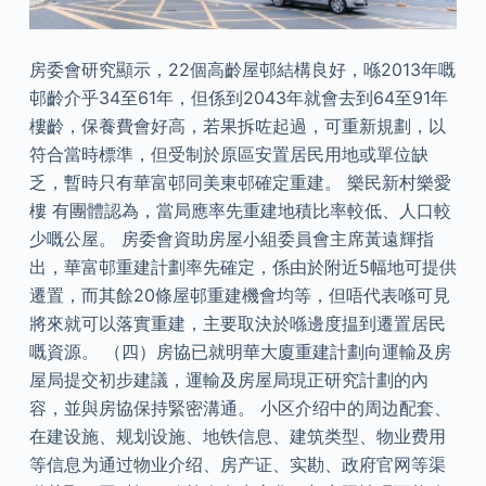
房委會研究顯示，22個高齡屋邨結構良好，喺2013年嘅
邨齡介乎34至61年，但係到2043年就會去到64至91年
樓齡，保養費會好高，若果拆咗起過，可重新規劃，以
符合當時標準，但受制於原區安置居民用地或單位缺
乏，暫時只有華富邨同美東邨確定重建。 樂民新村樂愛
樓 有團體認為，當局應率先重建地積比率較低、人口較
少嘅公屋。 房委會資助房屋小組委員會主席黃遠輝指
出，華富邨重建計劃率先確定，係由於附近5幅地可提供
遷置，而其餘20條屋邨重建機會均等，但唔代表喺可見
將來就可以落實重建，主要取決於喺邊度揾到遷置居民
嘅資源。 （四）房協已就明華大廈重建計劃向運輸及房
屋局提交初步建議，運輸及房屋局現正研究計劃的內
容，並與房協保持緊密溝通。 小区介绍中的周边配套、
在建设施、规划设施、地铁信息、建筑类型、物业费用
等信息为通过物业介绍、房产证、实勘、政府官网等渠