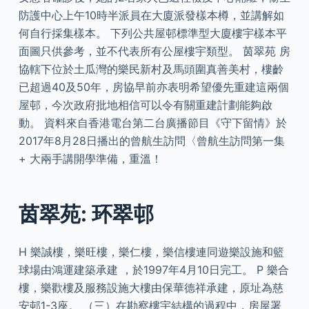
防護中心上午10時半派員在大廈派發樣本樽，並講解如
何自行採集樣本。 下列公共屋邨標準型大廈樓宇樣本平
面圖只供參考，並不代表所有公屋樓宇類型。 茵翠苑 房
協轄下位於土瓜灣的樂民新村及馬頭圍真善美村，樓齡
已超過40及50年，房協早前亦表明希望優先重建這兩個
屋邨，今次政府批地相信可以令有關重建計劃能夠啟
動。 資料來自香港電台第二台廣播節目《守下留情》於
2017年8月28日播出的曾航生訪問〈曾航生訪問第一集
+ 大兩手講開學準備，重溫！
茵翠苑: 环翠邨
H 樂誠樓，樂旺樓，樂仁樓，樂信樓連同遊樂設施和籃
球場由鴻運建築承建 ，於1997年4月10日完工。 P 樂合
樓，樂歡樓及服務設施大樓由保華德祥承建，原址為慈
安邨1-3座。 （三）在勘察樓宇結構的過程中，房屋署