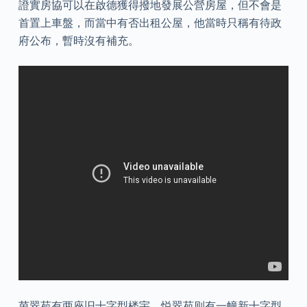
證實房協可以在啟德獲得撥地發展公營房屋，但不會是
首置上車盤，而當中有否出租公屋，他當時只稱有待政
府公布，暫時沒有補充。
茵翠苑有两座旧十字型楼宇，悦翠苑则有一幢新十字型