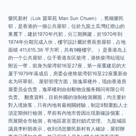
樂民新村（Lok 茵翠苑 Man Sun Chuen），舊稱樂民
邨，是香港的一個公共屋邨，位於九龍土瓜灣紅燈山的
東麓下，建於1970年代初，分三期興建，於1970年到
1974年分期完成入伙，樓宇設計屬於舊長形屋邨，占地
面積 411,615.36 平方呎，共有9幢樓宇。 ）是香港岛上
的一个公共屋邨，位于香港东区柴湾，港铁柴湾站现址
附近一带，前身为柴湾邨16至27座，第一座重建后的大
厦于1979年落成后，房委会便将柴湾邨16至22座重新命
名为环翠邨。 屋邨管理方面，除逸翠楼外，现由香港房
屋委员会负责，逸翠楼则由创毅物业服务顾问有限公司
负责。 翻查資料，目前外國的強制檢測層面，均主要針
對入境旅客，只有內地有最相關經驗，制定8類重點人士
須定期例行檢測，早前有內地市曾因出現新確診個案，
而展開全市檢測，有地區甚至需封鎖式管理。 九龍城區
議員李軒朗表示，收到消息樂民新村有人確診，屋邨辦