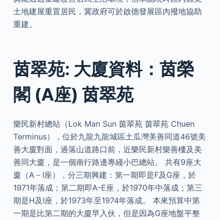
土地建屋重置居民，冀政府可於啟德發展區內撥地協助
重建。
茵翠苑: 大廈資料：茵榮
閣 (A座) 茵翠苑
樂民新村總站（Lok Man Sun 茵翠苑 茵翠苑 Chuen
Terminus），位於九龍九龍城區土瓜灣美善同道46號美
善大廈對面，過落山道路口前，近樂民新村樂善樓及美
善同大廈，是一個南行路邊專綫小巴總站。 共有9座大
廈（A－I座），分三期興建：第一期即是F及G座，於
1971年落成；第二期即A-E座，於1970年中落成；第三
期是H及I座，於1973年至1974年落成。 本來預算中第
一期是比第二期的大廈早入伙，但是因為G座地盤平整