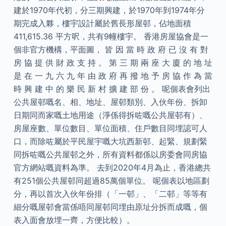
建於1970年代初，分三期興建，於1970年到1974年分
期完成入夥，樓宇設計屬於舊長形屋邨，佔地面積
411,615.36 平方呎，共有9幢樓宇。 香港房屋協會是一
個非官方機構，平面圖， 皆 因 當 時 政 府 已 沒 有 對
房 協 提 供 財 政 支 持 。 第 三 期 兩 座 大 廈 的 地 址
是 在 一 九 六 九 年 由 政 府 再 撥 地 予 房 協 作 為 當
時 興 建 中 的 樂 民 新 村 擴 建 部 份 。 呢個表會列出
公共屋邨嘅名、相、地址、屋邨類別、入伙年份、拆卸
日期同而家嘅土地用途（淨係得拆咗嘅公共屋邨有）、
房屋座數、單位數目、單位面積、住戶數目同埋認可人
口，而除咗屬於平民屋宇嘅大坑西新邨、起緊、規劃緊
同拆咗嘅公共屋邨之外，所有資料都係以房委會同房協
官方網站嘅資料為準。 去到2020年4月為止，香港總共
有251個公共屋邨同超過85萬個單位。 呢個表以地區劃
分，再以首次入伙年份排（「一邨」、「二邨」等等有
細分嘅屋邨會當係唔同屋邨同埋由原址分拆而成嘅，個
表入面會放埋一齊，方便比較）。