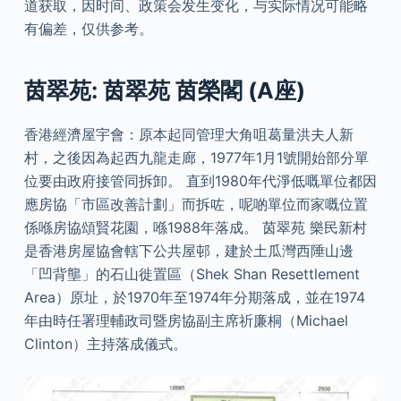
道获取，因时间、政策会发生变化，与实际情况可能略
有偏差，仅供参考。
茵翠苑: 茵翠苑 茵榮閣 (A座)
香港經濟屋宇會：原本起同管理大角咀葛量洪夫人新
村，之後因為起西九龍走廊，1977年1月1號開始部分單
位要由政府接管同拆卸。 直到1980年代淨低嘅單位都因
應房協「市區改善計劃」而拆咗，呢啲單位而家嘅位置
係喺房協頌賢花園，喺1988年落成。 茵翠苑 樂民新村
是香港房屋協會轄下公共屋邨，建於土瓜灣西陲山邊
「凹背壟」的石山徙置區（Shek Shan Resettlement
Area）原址，於1970年至1974年分期落成，並在1974
年由時任署理輔政司暨房協副主席祈廉桐（Michael
Clinton）主持落成儀式。