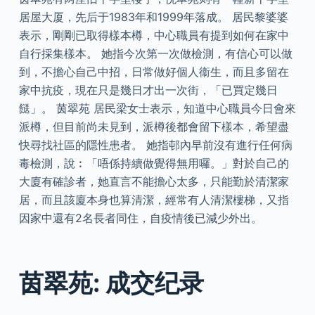
居屋大厦，先后于1983年和1999年落成。 居民黎婆婆
表示，剛剛已取得樣本樽，中心職員有提到如何在家中
自行採集樣本。 她指今次第一次做檢測，有信心可以做
到，不擔心自己中招，日常做好個人衞生，而且多留在
家中抗疫，現在只是幾日才出一次街，「已買定幾日
餸」。 茵翠苑 居民梁女士表示，知道中心職員今日會來
派樽，但目前尚未見到，派樽後都會留下樣本，希望盡
快尋找社區的隱性患者。 她指邨內早前沒有進行任何病
毒檢測，說︰「唔係持續做覺得無用囉。」對於自己的
大廈有確診者，她直言不能擔心太多，只能勤於清潔家
居，而且該廈本身也算清潔，經常有人清潔樓梯，又指
因家中還有2名長者同住，自疫情後已減少外出。
茵翠苑: 成交纪录