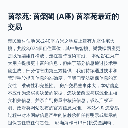
茵翠苑: 茵榮閣 (A座) 茵翠苑最近的
交易
樂民新村佔地38,240平方米之地皮上建有九座住宅大
樓，共設3,674個租住單位，其中樂智樓、樂愛樓兩座更
是以預製組件構成，走在當時技術前沿。 本站旨在为广
大用户提供更丰富的信息，但由于部分信息通过技术手
段生成，部分信息由第三方提供，我们持续通过技术和
管理手段提升信息的准确度，但我们无法确保信息的真
实性、准确性和完整性。 房产交易兹事体大，本站信息
不应作为您买卖决策的依据，您决策前应与房源业主核
实相关信息、并亲自到房屋中核验信息，或以产权证
明、政府类网站发布的官方信息为准。 本站不对您交易
过程中对本网站信息产生的依赖承担任何明示或默示的
担保责任或任何责任。 鄔滿海昨日(3日)接受查詢時，