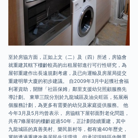
至於房協方面，正如上文（二）及（四）所述，房協會
就重建其轄下樓齡較高的出租屋邨進行可行性研究，為
屋邨重建作出長遠規劃考慮，及已向運輸及房屋局提交
重建明華大廈的初步建議。 自2009年3月中起獲社會福
利署資助，開辦「社區保姆」鄰里支援幼兒照顧服務先
導計劃。 東華三院分別於九龍城區及油尖旺區，拓展兩
個服務計劃，為更多有需要的幼兒及家庭提供服務。 他
今年3月及5月均曾表示， 房協轄下屋邨面對老化問題，
共有7條屋邨的樓齡超過50年，正計劃陸續重建，其中
九龍城區的真善美村、樂民新村等，都有逾40年歷史，
冀能透過重建改善居民生活環境，但承認現時區內難覓