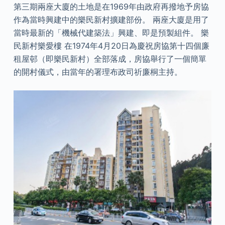
第三期兩座大廈的土地是在1969年由政府再撥地予房協
作為當時興建中的樂民新村擴建部份。 兩座大廈是用了
當時最新的「機械代建築法」興建、即是預製組件。 樂
民新村樂愛樓 在1974年4月20日為慶祝房協第十四個廉
租屋邨（即樂民新村）全部落成，房協舉行了一個簡單
的開村儀式，由當年的署理布政司祈廉桐主持。