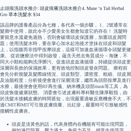
止頭痕洗頭水推介: 頭皮痕癢洗頭水推介4. Mane ‘n Tail Herbal
Gro 草本洗髮水 $34
該品牌的護養產品分為七種，各代表一個步驟， 1、2號通常在
髮廊中使用，故此令不少愛美女生都會知道它的存在！ 洗髮時
要留意水溫避免過熱，否則會破壞頭皮保護層，加重頭皮屑問
題；使用洗髮水時，要在掌心加水起泡後才塗抹在頭皮和頭髮
上，以指腹而非指甲按摩頭皮，這樣可加速血液循環令頭髮更健
康。 從岩鹽療法中得到啟發，蘊含天然去角質成分－海鹽，不
同大小顆粒能夠洗淨髒污、促進頭皮血液循環，持續提供頭皮更
深層與長效的保濕效果，更有效地控制頭皮發炎問題。 療程前
會先分析脫髮及髮際線情況、頭皮類型、濃密度、粗細、頭皮屑
及油脂程度；分析後便會進行深層清潔，繼而為頭部按摩及進行
水療，最後便會使用RF再生儀、納米機及頭部mask等工具，為
頭皮恢復健康狀態。 消委會引述皮膚科專科醫生陳厚毅指，由
於洗髮水接觸皮膚的時間甚短，出現嚴重過敏反應機會不大，不
過CMIT和MIT可引致皮膚痕癢、出紅疹，嚴重時可引致敏感性
接觸性皮膚炎。
頭皮是淡黃色的話，代表身體內在機能有可能出現問題，
例如淋巴阻塞、壓力過大、免疫力不足、經常生病等等，