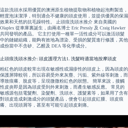
這款洗頭水採用優質的澳洲原生植物提取物和植物起泡劑製造，
輕度泡沫潔淨，特別適合不健康的頭皮使用，並提供優異的保濕
效果和天然的抗毛躁特性。 止頭痕洗頭水推介 來自美國的
Olaplex 從車庫裏誕生，由兩名博士 Eric Pressly 及 Craig Hawker
共同發明的產品。 它主打使用一種單一活性成分可以激活頭髮
中的鏈鍵組織，能夠有效地為漂染、受損的髮質進行修護，其他
成份當中不含矽、乙醛及 DEA 等化學成分。
止頭痕洗頭水推介: 頭皮護理方法1. 洗髮時適當地按摩頭皮
粉紅色的頭皮較常出現在敏感性或濕疹性的頭皮上，因為頭皮的
保護屏障較弱，所以容易受外來灰塵、污垢、紫外線等刺激，而
導致痕癢、脫皮等，呈現微微粉紅色的狀態。 簡單來說，接觸
性皮炎即是因為頭皮受到外來刺激，而產生敏感反應。 常見的
敏感源包括電髮劑、染髮劑、洗頭水、護髮素等，如果用了含有
對頭皮造成刺激成分的頭髮產品，便會引起頭皮紅腫、頭皮痕
癢、出現頭屑等，甚至有可能引起頭皮刺痛。