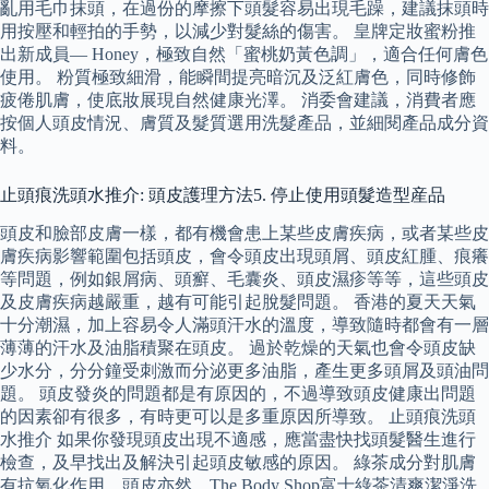
亂用毛巾抹頭，在過份的摩擦下頭髮容易出現毛躁，建議抹頭時
用按壓和輕拍的手勢，以減少對髮絲的傷害。 皇牌定妝蜜粉推
出新成員— Honey，極致自然「蜜桃奶黃色調」，適合任何膚色
使用。 粉質極致細滑，能瞬間提亮暗沉及泛紅膚色，同時修飾
疲倦肌膚，使底妝展現自然健康光澤。 消委會建議，消費者應
按個人頭皮情況、膚質及髮質選用洗髮產品，並細閱產品成分資
料。
止頭痕洗頭水推介: 頭皮護理方法5. 停止使用頭髮造型産品
頭皮和臉部皮膚一樣，都有機會患上某些皮膚疾病，或者某些皮
膚疾病影響範圍包括頭皮，會令頭皮出現頭屑、頭皮紅腫、痕癢
等問題，例如銀屑病、頭癬、毛囊炎、頭皮濕疹等等，這些頭皮
及皮膚疾病越嚴重，越有可能引起脫髮問題。 香港的夏天天氣
十分潮濕，加上容易令人滿頭汗水的溫度，導致隨時都會有一層
薄薄的汗水及油脂積聚在頭皮。 過於乾燥的天氣也會令頭皮缺
少水分，分分鐘受刺激而分泌更多油脂，產生更多頭屑及頭油問
題。 頭皮發炎的問題都是有原因的，不過導致頭皮健康出問題
的因素卻有很多，有時更可以是多重原因所導致。 止頭痕洗頭
水推介 如果你發現頭皮出現不適感，應當盡快找頭髮醫生進行
檢查，及早找出及解決引起頭皮敏感的原因。 綠茶成分對肌膚
有抗氧化作用，頭皮亦然，The Body Shop富士綠茶清爽潔淨洗