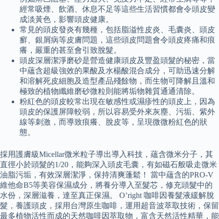
經常吸煙、飲酒、休息不足等這些生活習慣都會令頭皮變
成淡黃色，影響頭皮健康。
常見的頭皮發炎有幾種，包括脂溢性皮炎、毛囊炎、頭皮
癬、銀屑病等皮膚問題，這些頭皮問題會令頭皮疼痛和痕
癢，嚴重的甚至會引致脫髮。
頭皮深層潔淨磨砂是營造健康頭皮及豐盈頭髮的秘密，當
中蘊含超級強效的果酸及水楊酸混合成分，可助迅速分解
和溶解死皮細胞及造型產品殘餘物，而生物可降解且溫和
極致的植物纖維磨砂微粒則能將垢物雜質通通清除。
粉紅色的頭皮較常出現在敏感性或濕疹性的頭皮上，因為
頭皮的保護屏障較弱，所以容易受外來灰塵、污垢、紫外
線等刺激，而導致痕癢、脫皮等，呈現微微粉紅色的狀
態。
採用護膚級Micellar微米粒子導出導入科技，蘊含微米分子，其
直徑小於頭髮的1/20，能夠深入頭皮毛囊，有如磁石般吸走微米
油脂污垢，有效深層潔淨，保持清爽蓬鬆！ 當中蘊含的PRO-V
維他命B5等美容保濕成分，將養分導入至髮芯，修充頭髮中的
水份，深層滋養，達至真正保濕。 O’right 咖啡因養髮液緩解脫
髮，養護頭皮，採用台灣原生咖啡，運用超音波萃取技術，保留
最多植物活性而成的天然咖啡因萃取物，富含天然活性精華，能