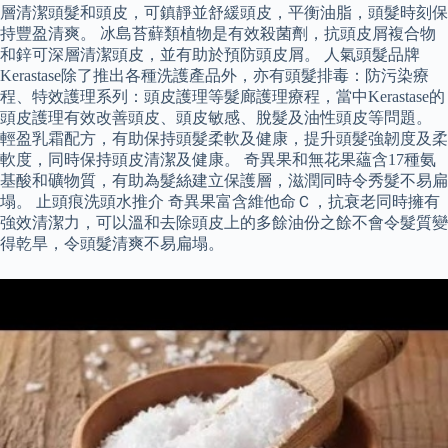
層清潔頭髮和頭皮，可鎮靜並舒緩頭皮，平衡油脂，頭髮時刻保
持豐盈清爽。 冰島苔蘚類植物是有效殺菌劑，抗頭皮屑複合物
和鋅可深層清潔頭皮，並有助於預防頭皮屑。 人氣頭髮品牌
Kerastase除了推出各種洗護產品外，亦有頭髮排毒：防污染療
程、特效護理系列：頭皮護理等髮廊護理療程，當中Kerastase的
頭皮護理有效改善頭皮、頭皮敏感、脫髮及油性頭皮等問題。
輕盈乳霜配方，有助保持頭髮柔軟及健康，提升頭髮強韌度及柔
軟度，同時保持頭皮清潔及健康。 奇異果和無花果蘊含17種氨
基酸和礦物質，有助為髮絲建立保護層，滋潤同時令秀髮不易扁
塌。 止頭痕洗頭水推介 奇異果富含維他命Ｃ，抗衰老同時擁有
強效清潔力，可以溫和去除頭皮上的多餘油份之餘不會令髮質變
得乾旱，令頭髮清爽不易扁塌。