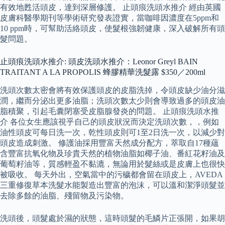
有效地甦活頭皮，達到深層修護。 止頭痕洗頭水推介 經由英國
皮膚科醫學期刊等學術研究發表證實，當咖啡因濃度在5ppm和
10 ppm時，可幫助活絡頭皮，使髮根強韌健康，深入破解所有頭
髮問題。
止頭痕洗頭水推介: 頭皮洗頭水推介：Leonor Greyl BAIN
TRAITANT A LA PROPOLIS 蜂膠精華洗髮露 $350／200ml
洗頭次數太密會將有效保護頭皮的皮脂洗掉，令頭皮缺少油分滋
潤，繼而分泌出更多油脂；洗頭次數太少則會導致過多的頭皮油
脂積聚，引起毛囊閉塞受皮脂腺發炎的問題。 止頭痕洗頭水推
介 各位女生應該視乎自己的頭皮狀況而決定洗頭次數，，例如
油性頭皮可每日洗一次，乾性頭皮則可1至2日洗一次，以減少對
頭皮造成刺激。 修護油採用豐富天然成分配方，萃取自17種蘊
含豐富抗氧化物及珍貴天然的植物油脂如椰子油、番紅花籽油及
葡萄籽油等，質感輕盈不黏漉，無論用於髮絲或是皮膚上也很快
被吸收。 每天外出，空氣當中的污穢都會留在頭皮上，AVEDA
三重修復草本洗髮水能製造出豐富的泡沫，可以溫和潔淨頭髮並
去除多餘的油脂、殘留物及污染物。
洗頭後，頭髮處於濕的狀態，這時頭髮的毛鱗片正張開，如果胡