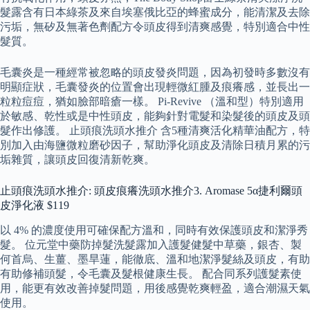
髮露含有日本綠茶及來自埃塞俄比亞的蜂蜜成分，能清潔及去除
污垢，無矽及無著色劑配方令頭皮得到清爽感覺，特別適合中性
髮質。
毛囊炎是一種經常被忽略的頭皮發炎問題，因為初發時多數沒有
明顯症狀，毛囊發炎的位置會出現輕微紅腫及痕癢感，並長出一
粒粒痘痘，猶如臉部暗瘡一樣。 Pi-Revive （溫和型）特別適用
於敏感、乾性或是中性頭皮，能夠針對電髮和染髮後的頭皮及頭
髮作出修護。 止頭痕洗頭水推介 含5種清爽活化精華油配方，特
別加入由海鹽微粒磨砂因子，幫助淨化頭皮及清除日積月累的污
垢雜質，讓頭皮回復清新乾爽。
止頭痕洗頭水推介: 頭皮痕癢洗頭水推介3. Aromase 5α捷利爾頭
皮淨化液 $119
以 4% 的濃度使用可確保配方溫和，同時有效保護頭皮和潔淨秀
髮。 位元堂中藥防掉髮洗髮露加入護髮健髮中草藥，銀杏、製
何首烏、生薑、墨旱蓮，能徹底、溫和地潔淨髮絲及頭皮，有助
有助修補頭髮，令毛囊及髮根健康生長。 配合同系列護髮素使
用，能更有效改善掉髮問題，用後感覺乾爽輕盈，適合潮濕天氣
使用。