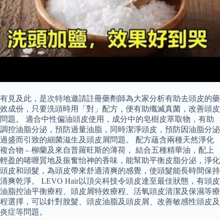
有見及此，是次特地邀請註冊藥劑師為大家分析有助去頭皮的藥
效成份，只要洗頭時用「對」配方，便有助殲滅真菌，改善頭皮
問題。 適合中性偏油頭皮使用，成分中的皂樹皮萃取物，有助
調控油脂分泌，預防過量油脂，同時潔淨頭皮，預防因油脂分泌
過盛而引致的細菌滋生及頭皮屑問題。 配方蘊含兩種天然淨化
複合物 – 柳蘭及來自普羅旺斯的薄荷， 結合五種精華油，配上
輕盈的啫喱質地及振奮怡神的香味，能幫助平衡皮脂分泌，淨化
頭皮和頭髮，為頭皮帶來舒適清爽的感覺，使頭髮能長時間保持
清爽乾淨。 LEVO Hair以頂尖科技令頭皮達至最佳狀態，有頭皮
油脂控油平衡療程、頭皮屑特效療程、活氧頭皮清潔及保濕等療
程選擇，可以針對脫髮、頭皮油脂及頭皮屑、改善敏感性頭皮及
炎症等問題。