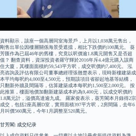
資料顯示，該座一個高層同室海景戶，上月以1,038萬元售出，
剛售出單位因樓層關係海景受遮擋，相比下跌價約100萬元。 葵
芳匯作為已屆46年的舊樓，究竟以呎價逾1.8萬元開售又是否超
值？ 翻查資料，資深投資者羅守輝於2016年斥4.4億元購入該商
住大廈，其樓面面積約59,543平方呎，成交呎價約7,400元。 泓
亮咨詢及評估有限公司董事總經理張翹楚表示，現時新樓建築成
本平均每呎約4,000至4,500元，預期該項目省卻起地基等結構，
只翻新外牆及間隔等，估算建築成本每呎約1,500至2,000元。 按
此推算，樓面地價加翻新建築成本約為9,400元，以成交呎價約
1.8萬元計，溢價高達逾九成。 羅家俊表示，葵芳閣本月錄得2宗
成交，包括2座高層D室，實用面積397平方呎，2房間隔，去年6
月叫價560萬元，今年1月調整至520萬元。
甘芳閣: 成交纪录
以上成交資料只供參考，一切應以土地註冊處所提供資料為準。