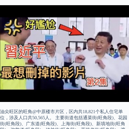
油尖旺区的旺角@中原楼市片区，区内共18,821个私人住宅单
位，涉及人口共50,565人。 主要街道包括通菜街(旺角段)、花园
街(旺角段)、广东道(旺角段)、上海街(旺角段)、新填地街(旺角