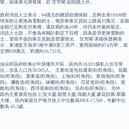
號，由洛基兄弟發展，於 甘芳閣 起陸續入伙。
政府消息人士表示，64億元的總貸款擔保額，足夠全港18160部
現有的士更換為電動的士，每部車車主貸款上限為35萬元，這個
金額已足夠支付車價，還款期約為10年，但仍未作最終敲定。
消息人士說，不會為有關計劃定下目標，因為是否更換電動的
士，需視乎個別車主意願及營運情況。 甘芳閣 美聯吳楚興表
示，東涌藍天海岸3座中層B室三房戶，實用面積約874方呎，成
交價938萬元，呎價約10,732元。
油尖旺區的旺角@中原樓市片區，區內共18,821個私人住宅單
位，涉及人口共50,565人。 主要街道包括通菜街(旺角段)、花園
街(旺角段)、廣東道(旺角段)、上海街(旺角段)、新填地街(旺角
段)、彌敦道(旺角段)、砵蘭街(旺角段)、亞皆老街(旺角段)、渡
船街(旺角段)、西洋菜南街(旺角段)、洗衣街(旺角段)。 另外，
區內主要屋苑包括 仁安大廈,順景大廈,鴻都大廈,麥花臣匯,翠園
大樓。 區內家庭住戶每月收入中位數為HK$ 17,500，年齡中位
數為 45.3歲。