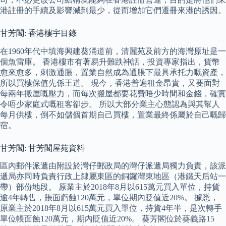
港註冊的手續及影響減到最少，從而增加它們遷冊來港的誘因。
甘芳閣: 香港樓宇目錄
在1960年代中填海興建葵涌道前，清麗苑及前方的海灣原址是一
個魚雷庫。 香港樓市有著易升難跌神話，投資專家指出，貨幣
愈來愈多，刺激通脹，置業自然成為通脹下最具承托力嘅資產，
所以買樓保值先係王道。 現今，香港普遍租金昂貴，又要面對
每兩年搬屋嘅壓力，而每次搬屋都要花費唔少時間和金錢，確實
令唔少家庭式嘅租客卻步。 所以大部分業主心態認為與其幫人
每月供樓，倒不如儲個首期自己買樓，置業最終係屬於自己嘅歸
宿。
甘芳閣: 甘芳閣屋苑資料
區內郵件派遞由附設於灣仔郵政局的灣仔派遞局獨力負責，該派
遞局亦同時負責行政上隸屬東區的銅鑼灣東地區（港鐵天后站一
帶）部份地段。 原業主於2018年8月以615萬元買入單位，持貨
逾4年轉售，賬面虧蝕120萬元，單位期內貶值近20%。 據悉，
原業主於2018年8月以615萬元買入單位，持貨4年半，是次轉手
單位帳面蝕120萬元，期內貶值近20%。 葵芳閣位於葵義路15