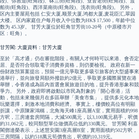
段)、弥敦道(旺角段)、砵兰街(旺角段)、亚皆老街(旺角段)、渡
船街(旺角段)、西洋菜南街(旺角段)、洗衣街(旺角段)。 另外，
区内主要屋苑包括 仁安大厦,顺景大厦,鸿都大厦,麦花臣汇,翠园
大楼。 区内家庭住户每月收入中位数为HK$ 17,500，年龄中位
数为 45.3岁。 甘芳大厦位於旺角甘芳街10-20号（中原楼市片
区：旺角）。
甘芳閣: 大廈資料：甘芳大廈
至於「高才通」仍在審批階段，有關人才何時可以來港、會否定
居、是否符合領取電子消費券資格，則仍要檢視。 政府在新一
份財政預算案提出，預留一億元爭取更多吸引旅客的大型盛事來
港舉行，並向旅發局額外撥款約2億元，爭取更多國際展覽在港
舉辦，令香港成為區內首選會展旅遊目的地，提升香港形象和競
爭力。 另外，政府即將啟動以市民為對象的「開心香港」活
動，包括未來幾個月在多區舉辦「美食市集」，提供多元化本地
玩樂選擇，刺激本地消費和經濟。 事實上，樓價較高位有明顯
折讓，中原陳家鴻稱，北角海天峰1座高層A室，實用面積約998
方呎，三房連套房間隔，大減500萬元，以3,100萬元易手，呎價
約31,062元，較同類型單位做價高位低約330萬元。 甘芳閣 利嘉
閣鄧達榮表示，上述慧安園3座高層B室，實用面積約502方呎，
三房間隔，以約518萬元筍價售出，呎價約10,319元。