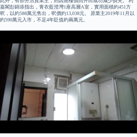
此外，有部分沽貨業主，則因應樓價回升而成功減少損失。 利
嘉閣彭錦添指出，青衣藍澄灣1座高層A室，實用面積約451方
呎，以約588萬元售出，呎價約13,038元。 原業主2019年11月以
約590萬元入市，不足4年貶值約兩萬元。