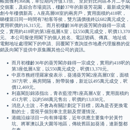
帳面獲利368萬，單位期內升值3.1倍。 至於對比同區本月二手成
交個案，及綜合市場資訊，樓齡37年的新葵芳花園，最新成交剛
創今年樓價新高，A座高層08室的兩房戶，實用面積約418呎，
睇樓當日同一時間有7枱客等侯，雙方議價後終以682萬元成交，
實用呎價約16,315元。 而月初樓齡36年的葵芳閣亦錄得一宗成
交，實用約418呎的第3座低層A室，以550萬元成交，呎價13,370
元。 本公司擬使用閣下的個人姓名、電話號碼、傳真、地址或
電郵地址處理閣下的申請、回覆閣下查詢並作地產代理服務的促
銷及向閣下提供中原集團其他公司的資訊。
而月初樓齡36年的葵芳閣亦錄得一宗成交，實用約418呎的
第3座低層A室，以550萬元成交，呎價13,370元。
中原市務經理羅家俊表示，葵涌葵芳閣2座高層D室，面積
397方呎，兩房間隔，附帶裝修，新近以495萬元成交，呎
價12,469元。
利嘉閣彭錦添指出，青衣藍澄灣1座高層A室，實用面積約
451方呎，以約588萬元售出，呎價約13,038元。
消息人士說，不會為有關計劃定下目標，因為是否更換電
動的士，需視乎個別車主意願及營運情況。
港鐵沿線項目一向有捧場客，近年供應主要集中於黃竹
坑、將軍澳以及大圍等地區，傳統舊區如葵涌，連新盤都
欠奉。