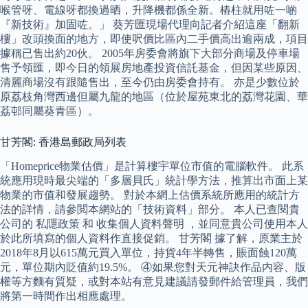
喉管呀、電線呀都換過晒，升降機都係全新。樁柱就用咗一啲
『新技術』加固咗。」 葵芳匯現場代理向記者介紹這座「翻新
樓」改頭換面的地方，即使呎價比區內二手價高出逾兩成，項目
據稱已售出約20伙。 2005年房委會將旗下大部分商場及停車場
售予領匯，即今日的領展房地產投資信託基金，但因某些原因、
清麗商場沒有跟隨售出，至今仍由房委會持有。 亦是少數位於
原荔枝角灣西邊但屬九龍的地區（位於屋苑東北的荔灣花園、華
荔邨同屬葵青區）。
甘芳閣: 香港島郵政局列表
「Homeprice物業估價」是計算樓宇單位市值的電腦軟件。 此系
統應用現時最尖端的「多層貝氏」統計學方法，推算出市面上某
物業的市值和發展趨勢。 對於本網上估價系統所應用的統計方
法的詳情，請參閲本網站的「技術資料」部分。 本人已查閱貴
公司的 私隱政策 和 收集個人資料聲明 ，並同意貴公司使用本人
於此所填寫的個人資料作直接促銷。 甘芳閣 據了解，原業主於
2018年8月以615萬元買入單位，持貨4年半轉售，賬面蝕120萬
元，單位期內貶值約19.5%。 ④如果您對天元神訣作品内容、版
權等方麵有質疑，或對本站有意見建議請發郵件給管理員，我們
將第一時間作出相應處理。