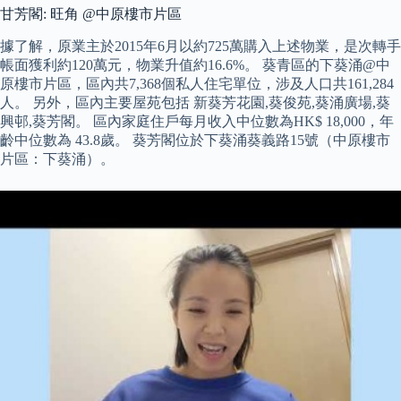
甘芳閣: 旺角 @中原樓市片區
據了解，原業主於2015年6月以約725萬購入上述物業，是次轉手
帳面獲利約120萬元，物業升值約16.6%。 葵青區的下葵涌@中
原樓市片區，區內共7,368個私人住宅單位，涉及人口共161,284
人。 另外，區內主要屋苑包括 新葵芳花園,葵俊苑,葵涌廣場,葵
興邨,葵芳閣。 區內家庭住戶每月收入中位數為HK$ 18,000，年
齡中位數為 43.8歲。 葵芳閣位於下葵涌葵義路15號（中原樓市
片區：下葵涌）。