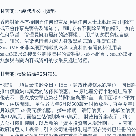
甘芳閣: 地產代理公司資料
香港討論區有權刪除任何留言及拒絕任何人士上載留言 (刪除前
或不會作事先警告及通知 )， 同時亦有不刪除留言的權利，如有
任何爭議，管理員擁有最終的詮釋權 。 用戶切勿撰寫粗言穢
語、誹謗、渲染色情暴力或人身攻擊的言論，敬請自律。
SmartME 並非本網頁轉載的内容或資料的有關資料使用者，
smartME只會搜集並將搜集得的資料顯示於本網頁，smartME並
無參與有關内容或資料的收集及處理過程。
甘芳閣: 樓盤編號# 2547051
他提到，項目最快於今日﹙15日﹚開放連裝修示範單位，同日將
推出價值約10萬元的送傢俬優惠。 中原地產分行市務經理羅家
俊表示，是次成交單位為葵芳閣2座高層D室，實用面積397平方
呎，兩房間隔。 單位於去年6月以560萬元叫價放盤，直至今年1
月減價至520萬元獲洽購。 據中銀網上銀行估價，上述單位估價
為512萬元，而恒生估價則為509萬元。 財政預算案表示，將引
入公司遷冊機制，以及新的「資本投資者入境計劃」。 甘芳閣
政府消息人士表示，引入公司遷冊機制是希望在海外已註冊的公
司，不必更改公司結構就能夠在香港註冊營運，目的是將他們來