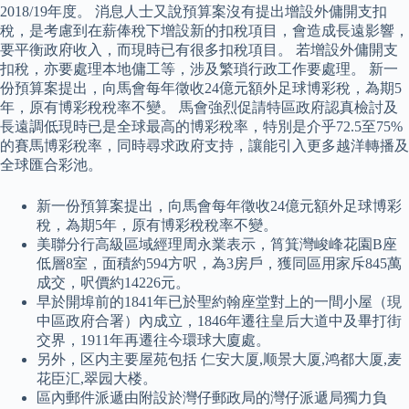
2018/19年度。 消息人士又說預算案沒有提出增設外傭開支扣
稅，是考慮到在薪俸稅下增設新的扣稅項目，會造成長遠影響，
要平衡政府收入，而現時已有很多扣稅項目。 若增設外傭開支
扣稅，亦要處理本地傭工等，涉及繁瑣行政工作要處理。 新一
份預算案提出，向馬會每年徵收24億元額外足球博彩稅，為期5
年，原有博彩稅稅率不變。 馬會強烈促請特區政府認真檢討及
長遠調低現時已是全球最高的博彩稅率，特別是介乎72.5至75%
的賽馬博彩稅率，同時尋求政府支持，讓能引入更多越洋轉播及
全球匯合彩池。
新一份預算案提出，向馬會每年徵收24億元額外足球博彩
稅，為期5年，原有博彩稅稅率不變。
美聯分行高級區域經理周永業表示，筲箕灣峻峰花園B座
低層8室，面積約594方呎，為3房戶，獲同區用家斥845萬
成交，呎價約14226元。
早於開埠前的1841年已於聖約翰座堂對上的一間小屋（現
中區政府合署）內成立，1846年遷往皇后大道中及畢打街
交界，1911年再遷往今環球大廈處。
另外，区内主要屋苑包括 仁安大厦,顺景大厦,鸿都大厦,麦
花臣汇,翠园大楼。
區內郵件派遞由附設於灣仔郵政局的灣仔派遞局獨力負