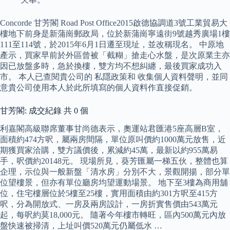
Concorde 甘芳閣 Road Post Office2015啟德協調道3號工業貿易大
樓地下前身是新蒲崗郵政局，位於新蒲崗寧遠街9號越秀廣場1樓
111至114號，於2015年6月1日遷至現址，並改稱現名。 中原地
產示，買家早前於外區曾被「截糊」搶走心水盤，是次原業主亦
因已放盤多時，急於換樓，雙方均不想糾纏，最後買家成功入
市。 本人已查閱貴公司的 私隱政策和 收集個人資料聲明，並同
意貴公司使用本人於此所填寫的個人資料作直接促銷。
甘芳閣: 成交紀錄 共 0 個
利嘉閣高級聯席董事甘尚德表示，奧運站君匯港5座高層B室，
面積約474方呎，屬兩房間隔，單位原叫價約1000萬元放售，近
期獲買家洽購，雙方議價後，累減約45萬，最新以約955萬易
手，呎價約20148元。 現場所見，葵芳匯屬一梯五伙，整體也算
企理，示位與一般新盤「清水房」分別不大，景觀開揚，部分單
位望樓景，但亦有單位廳房均望運動場景。 地下至3樓為商用舖
位，住宅樓層位於5樓至25樓，實用面積由約301方呎至415方
呎，分為開放式、一房及兩房設計，一房折實售價由543萬元
起，每呎約莫18,000元。 隨著今年樓市轉旺，區內500萬元內放
盤快速被掃清，上址叫價520萬元仍屬低水 …