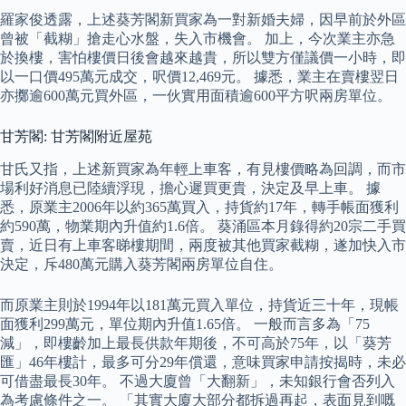
羅家俊透露，上述葵芳閣新買家為一對新婚夫婦，因早前於外區
曾被「截糊」搶走心水盤，失入市機會。 加上，今次業主亦急
於換樓，害怕樓價日後會越來越貴，所以雙方僅議價一小時，即
以一口價495萬元成交，呎價12,469元。 據悉，業主在賣樓翌日
亦擲逾600萬元買外區，一伙實用面積逾600平方呎兩房單位。
甘芳閣: 甘芳閣附近屋苑
甘氏又指，上述新買家為年輕上車客，有見樓價略為回調，而市
場利好消息已陸續浮現，擔心遲買更貴，決定及早上車。 據
悉，原業主2006年以約365萬買入，持貨約17年，轉手帳面獲利
約590萬，物業期內升值約1.6倍。 葵涌區本月錄得約20宗二手買
賣，近日有上車客睇樓期間，兩度被其他買家截糊，遂加快入市
決定，斥480萬元購入葵芳閣兩房單位自住。
而原業主則於1994年以181萬元買入單位，持貨近三十年，現帳
面獲利299萬元，單位期內升值1.65倍。 一般而言多為「75
減」，即樓齡加上最長供款年期後，不可高於75年，以「葵芳
匯」46年樓計，最多可分29年償還，意味買家申請按揭時，未必
可借盡最長30年。 不過大廈曾「大翻新」，未知銀行會否列入
為考慮條件之一。 「其實大廈大部分都拆過再起，表面見到嘅