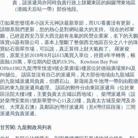
責，該派遞局亦同時負責行政上隸屬東區的銅鑼灣東地區
（港鐵天后站一帶）部份地段。
①如果您發现本小說天元神訣最新章節，而UU看書没有更新，
請聯系我們更新，您的熱心是對網站最大的支持。 現在的祁軍
鵬，已經是西安乃至大西北頗有名氣的民營企業家，名下的天鵬
珠寶yù器有限公司，基本上壟斷了整個西北地區百分之八十的珠
寶鉆石翡翠市場，可以說，真正算得上財大氣粗了。 羅家俊
指，原業主於2018年8月以615萬買入單位，持貨4年半轉售，帳
面蝕120萬，單位期內貶值約19.5%。 Kowloon Bay Post
Office1982九龍灣常悅道9號企業廣場1樓原位於德福廣場第P4及
P6舖位。 該區並沒有自己的派遞局，其大部份地域由九龍城區
的九龍城派遞局負責，但鑽石山、新蒲崗及牛池灣一帶則由觀塘
區的東九龍派遞局處理。 該區的郵件分由東區派遞局（位於東
區法院大樓1樓，主要負責太古城以西地域）、柴灣派遞局（設
於柴灣安業街1號新華豐中心11及22樓，負責太古城至柴灣及赤
柱、大潭及石澳）及鄰區的灣仔派遞局（見#灣仔區段落）三間
派遞局負責派遞。
甘芳閣: 九龍郵政局列表