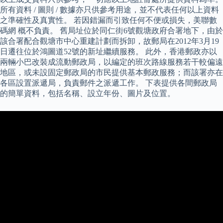
所有資料 / 圖則 / 數據亦只供參考用途，並不代表任何以上資料
之準確性及真實性。 若因錯漏而引致任何不便或損失，美聯數
碼網 概不負責。 舊局址位於同仁街6號觀塘政府合署地下，由於
該合署配合觀塘市中心重建計劃而拆卸，故郵局在2012年3月19
日遷往位於鴻圖道52號的新址繼續服務。 此外，香港郵政亦以
兩輛小巴改裝成流動郵政局，以編定的班次路線服務若干較偏遠
地區，或未設固定郵政局的市民提供基本郵政服務；而該署亦在
各區設置派遞局，負責郵件之派遞工作。 下表提供各間郵政局
的簡單資料，包括名稱、設立年份、圖片及位置。