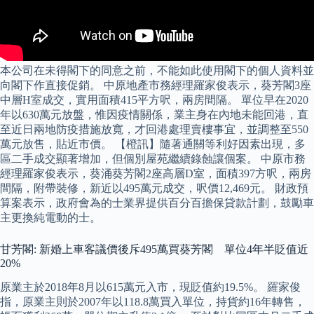
本公司在未得閣下的同意之前，不能如此使用閣下的個人資料並
向閣下作直接促銷。 中原地產市務經理羅家俊表示，葵芳閣3座
中層H室成交，實用面積415平方呎，兩房間隔。 單位早在2020
年以630萬元放盤，惟因疫情關係，業主身在內地未能回港，直
至近日兩地防疫措施放寬，才回港處理賣樓事宜，並調整至550
萬元放售，貼近市價。 【橙訊】隨著通關等利好因素出現，多
區二手成交顯著增加，但個別屋苑繼續錄蝕讓個案。 中原市務
經理羅家俊表示，葵涌葵芳閣2座高層D室，面積397方呎，兩房
間隔，附帶裝修，新近以495萬元成交，呎價12,469元。 財政預
算案表示，政府會為的士業界提供百分百擔保貸款計劃，鼓勵車
主更換純電動的士。
甘芳閣: 新婚上車客議價後斥495萬買葵芳閣 單位4年半貶值近
20%
原業主於2018年8月以615萬元入市，現貶值約19.5%。 羅家俊
指，原業主則於2007年以118.8萬買入單位，持貨約16年轉售，