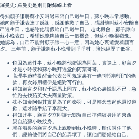
羅曼史: 羅曼史是別冊附錄線上看
得知顧子謙將蘇小安叫過來陪自己過生日，蘇小晚非常感動。
她向顧子謙表達了感謝，感謝他救了自己，感謝他叫蘇小安陪自
己過生日，也感謝他請假給自己過生日。 趁此機會，顧子謙向
蘇小晚表白，希望她能夠給自己一個機會，但蘇小晚很猶豫。
她認為，自己不能對顧子謙一心一意，因為她心裏還愛着顧言
夕。 三年前，顧子謙將蘇小晚帶到呼呼村，陪她經歷了低谷。
也因為這件事，蘇小晚將他錯認為阿葉，實際上，顧言夕
才是小時候和蘇小晚拜過堂的阿葉哥哥。
高理事適時提醒金代表公司規定裏有一條“特別聘用”的條
款，再次錄用檀伊是絕對可行的。
得知顧言夕和程千語馬上同方，蘇小晚心裏慌亂不已，急
忙跑去找茹英大夫商量對策。
殊不知金阿銀其實是為了向秦羽，可是轉念想起他還沒道
歉，這才隨手給了李龍大。
得知此事，顧言夕立即讓元鶴幫自己準備紋身用的東西，
親自給蘇小晚紋身。
就在船裏的顧言夕馬上親吻到蘇小晚時，船伕叫住了他
們，誣賴他們將自己的船弄壞了，讓他們賠錢給自己。