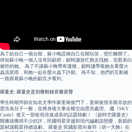
為了給自己一個台階，蘇小晚謊稱自己在開玩笑，慌忙離開了。
得知蘇小晚一個人沒有回顧府，顧時謙急忙跑去找她，安慰表白
被拒的她。 為了不讓蘇小晚帶有遺憾，顧時謙帶着她去看螢火
蟲流星雨，和她一起在螢火蟲下許願。 殊不知，他們的互動被
一路跟着蘇小晚的顧言夕看到。
羅曼史: 羅曼史是別冊附錄音樂原聲
學生時期拜師在知名文學作家姜炳俊門下，姜炳俊視非親非故的
恩浩為兒子一般，並將身後大事全權交由恩浩處理。 繼《SKY
Castle》後又一部收視倍速成長的話題韓劇！ 《超時空羅曼史》
開播就獲得不少好評，民國明星穿越和現代編劇談戀愛，新穎的
題材讓觀眾持續追劇。 羅曼史 民國影星向秦羽（胡一天飾）在