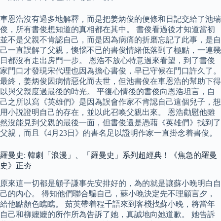
車恩浩沒有過多地解釋，而是把姜炳俊的便條和日記交給了池瑞
俊，所有書俊想知道的真相都在其中。 書俊看過後才知道當初
並不是父親不肯認自己，而是因為病痛的折磨忘記了此事，是自
己一直誤解了父親，懊惱不已的書俊情緒低落到了極點，一連幾
日都沒有走出房門一步。 恩浩不放心特意過來看望，到了書俊
家門口才發現宋代理也因為擔心書俊，早已守候在門口許久了。
最終，姜炳俊因病情惡化而去世，但池書俊在車恩浩的幫助下得
以與父親度過最後的時光。 平復心情後的書俊向恩浩坦言，自
己之所以寫《英雄們》是因為誤會作家不肯認自己這個兒子，想
用小説證明自己的存在，並以此召喚父親出來。 恩浩勸慰他雖
然沒能見到父親的最後一面，但書俊還是憑藉《英雄們》找到了
父親，而且《4月23日》的書名足以證明作家一直掛念着書俊。
羅曼史: 韓劇「浪漫」、「羅曼史」系列超經典！《焦急的羅曼
史》正夯
原來這一切都是顧子謙事先安排好的，為的就是讓蘇小晚明白自
己的內心。 得知他們聯合騙自己，蘇小晚決定先不理顧言夕，
給他點顏色瞧瞧。 茹英帶着程千語來到客棧找蘇小晚，將當年
自己和柳嬤嬤的所作所為告訴了她，真誠地向她道歉。 她告訴