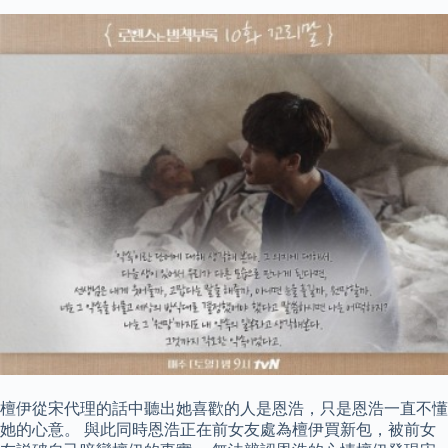
檀伊從宋代理的話中聽出她喜歡的人是恩浩，只是恩浩一直不懂
她的心意。 與此同時恩浩正在前女友處為檀伊買新包，被前女