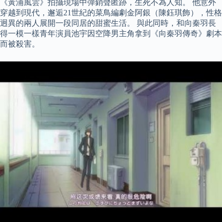
《黃浦風雲》拍攝現場中彈銷聲匿跡，生死不為人知。 他意外
穿越到現代，邂逅21世紀的菜鳥編劇金阿銀（陳鈺琪飾），性格
迥異的兩人展開一段同居的甜蜜生活。 與此同時，和向秦羽長
得一模一樣青年演員池宇因空降男主角拿到《向秦羽傳奇》劇本
而被殺害。