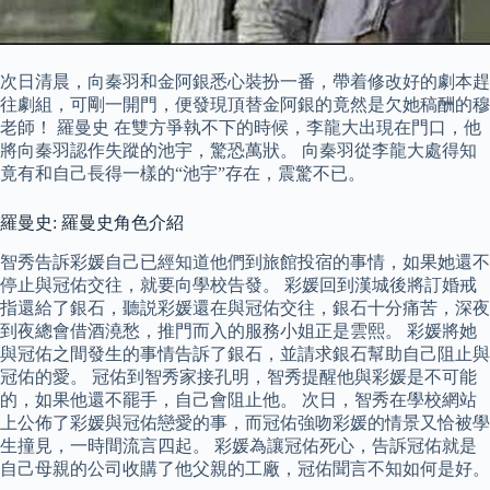
次日清晨，向秦羽和金阿銀悉心裝扮一番，帶着修改好的劇本趕
往劇組，可剛一開門，便發現頂替金阿銀的竟然是欠她稿酬的穆
老師！ 羅曼史 在雙方爭執不下的時候，李龍大出現在門口，他
將向秦羽認作失蹤的池宇，驚恐萬狀。 向秦羽從李龍大處得知
竟有和自己長得一樣的“池宇”存在，震驚不已。
羅曼史: 羅曼史角色介紹
智秀告訴彩媛自己已經知道他們到旅館投宿的事情，如果她還不
停止與冠佑交往，就要向學校告發。 彩媛回到漢城後將訂婚戒
指還給了銀石，聽説彩媛還在與冠佑交往，銀石十分痛苦，深夜
到夜總會借酒澆愁，推門而入的服務小姐正是雲熙。 彩媛將她
與冠佑之間發生的事情告訴了銀石，並請求銀石幫助自己阻止與
冠佑的愛。 冠佑到智秀家接孔明，智秀提醒他與彩媛是不可能
的，如果他還不罷手，自己會阻止他。 次日，智秀在學校網站
上公佈了彩媛與冠佑戀愛的事，而冠佑強吻彩媛的情景又恰被學
生撞見，一時間流言四起。 彩媛為讓冠佑死心，告訴冠佑就是
自己母親的公司收購了他父親的工廠，冠佑聞言不知如何是好。