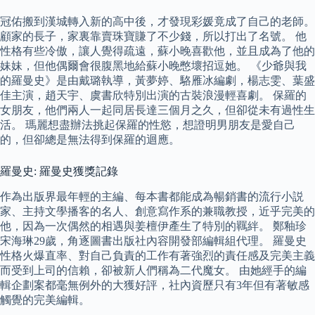
冠佑搬到漢城轉入新的高中後，才發現彩媛竟成了自己的老師。
顧家的長子，家裏靠賣珠寶賺了不少錢，所以打出了名號。 他
性格有些冷傲，讓人覺得疏遠，蘇小晚喜歡他，並且成為了他的
妹妹，但他偶爾會很腹黑地給蘇小晚憋壞招逗她。 《少爺與我
的羅曼史》是由戴璐執導，黃夢婷、駱雁冰編劇，楊志雯、葉盛
佳主演，趙天宇、虞書欣特別出演的古裝浪漫輕喜劇。 保羅的
女朋友，他們兩人一起同居長達三個月之久，但卻從未有過性生
活。 瑪麗想盡辦法挑起保羅的性慾，想證明男朋友是愛自己
的，但卻總是無法得到保羅的迴應。
羅曼史: 羅曼史獲獎記錄
作為出版界最年輕的主編、每本書都能成為暢銷書的流行小説
家、主持文學播客的名人、創意寫作系的兼職教授，近乎完美的
他，因為一次偶然的相遇與姜檀伊產生了特別的羈絆。 鄭釉珍
宋海琳29歲，角逐圖書出版社內容開發部編輯組代理。 羅曼史
性格火爆直率、對自己負責的工作有著強烈的責任感及完美主義
而受到上司的信賴，卻被新人們稱為二代魔女。 由她經手的編
輯企劃案都毫無例外的大獲好評，社內資歷只有3年但有著敏感
觸覺的完美編輯。