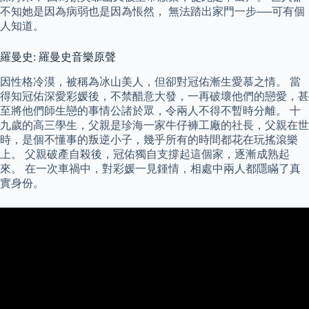
不知她是因為病弱也是因為悵然， 無法踏出家門一步──可有個
人知道。
羅曼史: 羅曼史音樂原聲
因性格冷漠，被稱為冰山美人，但卻對冠佑漸生愛慕之情。 當
得知冠佑深愛彩媛後，不禁醋意大發，一再破壞他們的戀愛，甚
至將他們師生戀的事情公諸於眾，令兩人不得不暫時分離。 十
九歲的高三學生，父親是珍海一家牛仔褲工廠的社長，父親在世
時，是個不懂事的叛逆小子，幾乎所有的時間都花在玩搖滾樂
上。 父親破產自殺後，冠佑獨自支撐起這個家，逐漸成熟起
來。 在一次車禍中，對彩媛一見鍾情，相處中兩人都隱瞞了真
實身份。