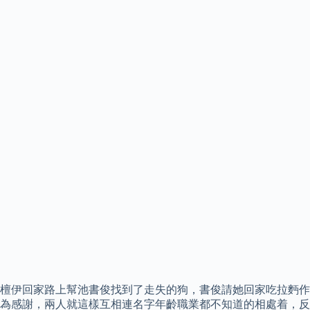
檀伊回家路上幫池書俊找到了走失的狗，書俊請她回家吃拉麪作
為感謝，兩人就這樣互相連名字年齡職業都不知道的相處着，反