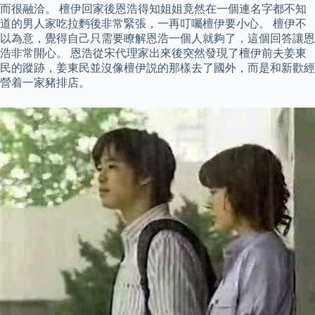
而很融洽。 檀伊回家後恩浩得知姐姐竟然在一個連名字都不知
道的男人家吃拉麪後非常緊張，一再叮囑檀伊要小心。 檀伊不
以為意，覺得自己只需要瞭解恩浩一個人就夠了，這個回答讓恩
浩非常開心。 恩浩從宋代理家出來後突然發現了檀伊前夫姜東
民的蹤跡，姜東民並沒像檀伊説的那樣去了國外，而是和新歡經
營着一家豬排店。