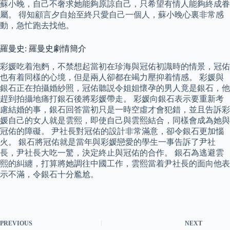
蘇小晚，自己不奢求她能夠原諒自己，只希望有情人能夠終成眷
屬。 得知顧言夕自始至終只愛自己一個人，蘇小晚心裏非常感
動，急忙跑去找他。
羅曼史: 羅曼史劇情簡介
彩媛吃着泡麪，不禁想起當初在珍海與冠佑初識時的情景，冠佑
也有着同樣的心境，但是兩人卻都在竭力壓抑着情感。 彩媛與
銀石正在拍攝婚紗照，冠佑聽説令姐姐懷孕的男人竟是銀石，他
趕到拍攝地痛打銀石後將彩媛帶走。 彩媛向銀石表示要重新考
慮結婚的事，銀石回答當初只是一時空虛才會犯錯，並且告訴彩
媛自己的女人就是雲熙，即使自己與雲熙結合，同樣會成為她與
冠佑的障礙。 尹社長對冠佑的設計非常滿意，卻令銀石更加惱
火。 銀石將冠佑就是當年與彩媛戀愛的學生一事告訴了尹社
長，尹社長大吃一驚，決定終止與冠佑的合作。 銀石為逃避雲
熙的糾纏，打算將她調往中國工作，雲熙當着尹社長的面向他表
示不滿，令銀石十分尷尬。
PREVIOUS
NEXT