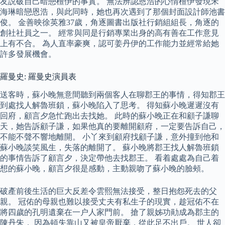
友説破自己暗戀檀伊的事實。 無法辨認恩浩的心情檀伊發現宋
海琳暗戀恩浩，與此同時，她也再次遇到了那個封面設計師池書
俊。 金善映徐英雅37歲，角逐圖書出版社行銷組組長，角逐的
創社社員之一。 經常與同是行銷專業出身的高有善在工作意見
上有不合。 為人直率豪爽，認可姜丹伊的工作能力並經常給她
許多發展機會。
羅曼史: 羅曼史演員表
送客時，蘇小晚無意間聽到兩個客人在聊郡王的事情，得知郡王
到處找人解魯班鎖，蘇小晚陷入了思考。 得知蘇小晚遲遲沒有
回府，顧言夕急忙跑出去找她。 此時的蘇小晚正在和顧子謙聊
天，她告訴顧子謙，如果他真的要離開顧府，一定要告訴自己，
不能不聲不響地離開。 小丫來到顧府找顧子謙，意外撞到他和
蘇小晚談笑風生，失落的離開了。 蘇小晚將郡王找人解魯班鎖
的事情告訴了顧言夕，決定帶他去找郡王。 看着處處為自己着
想的蘇小晚，顧言夕很是感動，主動親吻了蘇小晚的臉頰。
破產前後生活的巨大反差令雲熙無法接受，整日抱怨死去的父
親。 冠佑的母親也難以接受丈夫有私生子的現實，趁冠佑不在
將四歲的孔明遺棄在一户人家門前。 搶了親姊功勛成為郡主的
陳丹朱， 因為頓失靠山又被皇帝厭棄，從此足不出戶。 世人卻