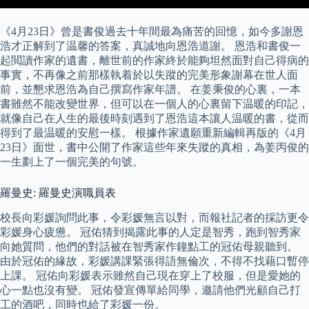
《4月23日》曾是書俊過去十年間最為痛苦的回憶，如今多謝恩
浩才正解到了温馨的答案，真誠地向恩浩道謝。 恩浩和書俊一
起閲讀作家的遺書，離世前的作家終於能夠坦然面對自己得病的
事實，不再像之前那樣執着於以失蹤的完美形象謝幕在世人面
前，並懇求恩浩為自己撰寫作家年譜。 在姜秉俊的心裏，一本
書雖然不能改變世界，但可以在一個人的心裏留下温暖的印記，
就像自己在人生的最後時刻遇到了恩浩這本讓人温暖的書，從而
得到了最温暖的安慰一樣。 根據作家遺願重新編輯再版的《4月
23日》面世，書中公開了作家這些年來失蹤的真相，為姜丙俊的
一生劃上了一個完美的句號。
羅曼史: 羅曼史演職員表
校長向彩媛詢問此事，令彩媛無言以對，而報社記者的採訪更令
彩媛身心疲憊。 冠佑猜到揭露此事的人定是智秀，跑到智秀家
向她質問，他們的對話被在智秀家作鐘點工的冠佑母親聽到。
由於冠佑的緣故，彩媛講課緊張得語無倫次，不得不找藉口暫停
上課。 冠佑向彩媛表示雖然自己現在穿上了校服，但是愛她的
心一點也沒有變。 冠佑發宣傳單給同學，邀請他們光顧自己打
工的酒吧，同時也給了彩媛一份。