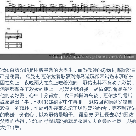
冠佑自我介紹是即將畢業的大學生，而做教師的彩媛則撒謊説自
己是秘書。 羅曼史 冠佑拉着彩媛到海島遊玩卻因錯過末班船被
困在島上，夜晚兩人在島上吃着泡麪，冠佑出其不意吻了彩媛，
泡麪都撒在了彩媛的腿上。 彩媛大喊好燙，冠佑卻誤會是在説
他的吻好燙，心中十分得意。 次日離開海島後，冠佑接到電話
説家裏出了事，他與彩媛約定中午再見。 冠佑回家聽到父親自
殺身亡的噩耗，忙於料理喪事忘記了與彩媛的約會，等不到冠佑
的彩媛十分傷心，以為冠佑是騙子。 羅曼史 尹社長去參加冠佑
父親的葬禮，冠佑的母親聽説她就是收購丈夫企業的社長，與她
大打出手。