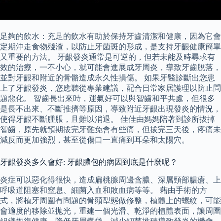
足夠的飲水：充足的飲水有助於保持牙齒清潔和健康，因為它會
定期沖走食物殘渣，以防止牙菌斑的形成，是支持牙齦健康簡單
又重要的方法。 牙齦發炎通常是可逆的，但若未能及時尋求有
效的治療，一不小心，就可能會進展成牙周炎，導致牙齒脫落，
並對牙齦和附近的骨骼造成永久性損傷。 如果牙醫診斷出您患
上了牙齦發炎，您應聽從專業建議，配合日常家居護理以防止問
題惡化。 智齒長出來時，運氣好可以與智齒和平共處，但很多
是長不出來、不斷推擠等原因，導致附近牙齦出現發炎的情況，
使得牙齦不斷腫脹，且難以消退。 佳佳由媽媽陪著到診所拔掉
智齒，原先就預期拔完牙難免會有些痛，但拔完三天後，疼痛未
減反而更加強烈，甚至從傷口一直痛到耳朵和太陽穴。
牙齦發炎多久會好: 牙齦膿包的病因到底是什麼呢？
炎症可以惡化得很快，造成扁桃腺周邊含膿、深層頸部膿瘡、上
呼吸道阻塞和窒息、細菌入血和敗血病等等。 藉由手術的方
式，將植牙周圍有問題的骨頭型態做修整，植體上的螺紋，可能
會適度的移除並拋光，重建一個光滑、乾淨的植體表面，讓周圍