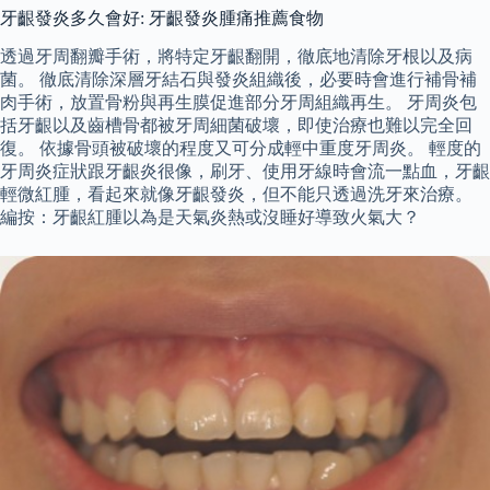
牙齦發炎多久會好: 牙齦發炎腫痛推薦食物
透過牙周翻瓣手術，將特定牙齦翻開，徹底地清除牙根以及病
菌。 徹底清除深層牙結石與發炎組織後，必要時會進行補骨補
肉手術，放置骨粉與再生膜促進部分牙周組織再生。 牙周炎包
括牙齦以及齒槽骨都被牙周細菌破壞，即使治療也難以完全回
復。 依據骨頭被破壞的程度又可分成輕中重度牙周炎。 輕度的
牙周炎症狀跟牙齦炎很像，刷牙、使用牙線時會流一點血，牙齦
輕微紅腫，看起來就像牙齦發炎，但不能只透過洗牙來治療。
編按：牙齦紅腫以為是天氣炎熱或沒睡好導致火氣大？