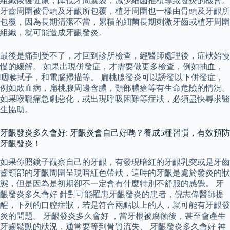
組織恢復健康，降低牙周囊袋，減少細菌推積導致發炎的機會。
牙齒周圍被骨頭及牙齦所包覆，植牙周圍也一樣由骨頭及牙齦所
包覆，因為長期清潔不當，累積的細菌長期刺激牙齒或植牙周圍
組織，就可能造成牙齦發炎。
最後是痛到受不了，才回到診所檢查，經醫師處理後，症狀始慢
慢的緩解。 如果出現併發症，才需要做更多檢查，例如抽血，
咽喉拭子，和電腦掃描等。 扁桃腺發炎可以誘發以下併發症，
例如敗血病，扁桃腺周邊含膿，頸部膿瘡等有生命危險的情況。
如果喉嚨痛急劇惡化，或出現呼吸困難等症狀，必須盡快尋求醫
生協助。
牙齦發炎多久會好: 牙齦炎會自己好嗎？養成5種習慣，有效預防
牙齦發炎！
如果你照鏡子觀察自己的牙齦，有發現暗紅的牙齦乳突或是牙齒
齒頸部的牙齦周圍呈現暗紅色帶狀，這時的牙齦是處於發炎的狀
態，但是因為是初期卻不一定會有什麼特別不舒服的感覺。 牙
齦發炎多久會好 針對可能罹患牙齦發炎的患者，倪志偉醫師提
醒，下列的口腔症狀，若是符合兩點以上的人，就可能有牙齦發
炎的問題。 牙齦發炎多久會好 ，當牙根被腐蝕後，甚至會產生
牙齒鬆動的狀況，通常要等到骨質流失、 牙齦發炎多久會好 神