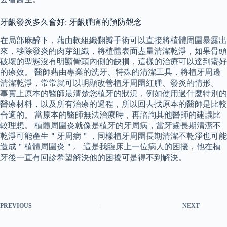
牙齦發炎多久會好: 牙齦腫痛的預防觀念
在局部麻醉下，藉由軟組織翻瓣手術可以直接將植體周圍暴露出
來，移除發炎的肉芽組織，將植體表面盡量清潔乾淨，如果骨頭
破壞的型態沒有明顯骨頭內側的缺損，這樣的治療可以達到蠻好
的療效。 醫師藉由專業的洗牙、特殊的清潔工具，將植牙周邊
清潔乾淨，常常就可以明顯改善植牙周圍紅腫、發炎的情形。
事實上原本的醫師最清楚您植牙的狀況，例如使用過什麼特別的
醫療材料，以及所有治療的過程，所以回去找原本的醫師是比較
合適的。 當原本的醫師無法治療時，再諮詢其他醫師的建議比
較理想。 植體周圍炎就像是植牙的牙周病，當牙齒長期清潔不
乾淨可能產生＂牙周病＂，同樣植牙周圍長期清潔不乾淨也可能
造成＂植體周圍炎＂。 這是我臨床上一位病人的困擾，他在植
牙後一直有回診希望解決他的困擾可是得不到解決。
PREVIOUS
NEXT