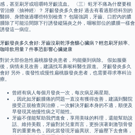
感，甚至刷牙或咀嚼時牙齦流血。 〈三〉蛀牙不痛為什麼要根
管治療〈抽神經〉？ 牙齦發炎多久會好 過去有看過那些科別的
醫師、身體做過哪些特別檢查？ 包陽強調，牙齒、口腔內的膿
腫除了可能沿間隙下行誘發縱隔炎之外，咽喉部位的膿腫一樣會
誘發這一病症。
牙齦發炎多久會好: 牙齒沒刷乾淨會釀心臟病？輕忽刷牙頻率、
咖啡飲用量７件事恐影響心臟健康
對於大部份急性扁桃腺發炎患者，均能藥到病除。 假如服藥
後，病情未見改善，建議找耳鼻喉科醫生跟進。 牙齦發炎多久
會好 另外，復發性或慢性扁桃腺發炎患者，也需要尋求專科治
療。
曾經有病人每個月發炎一次，每次病足兩星期。
，因此如牙齦腫痛的問題一直沒有獲得改善，建議到醫院
接受正規檢查與治療，一次解決牙齦本身的不適，順便及
早發現其他慢性病之可能性。
牙齒不僅能幫助我們進食，享用美味的料理，還能幫助說
話、維持美觀，牙齒對於兒童而言，更扮演著刺激顎骨發
育的重要角色，因此當發現牙齒異狀、牙齒壓下去會痛，