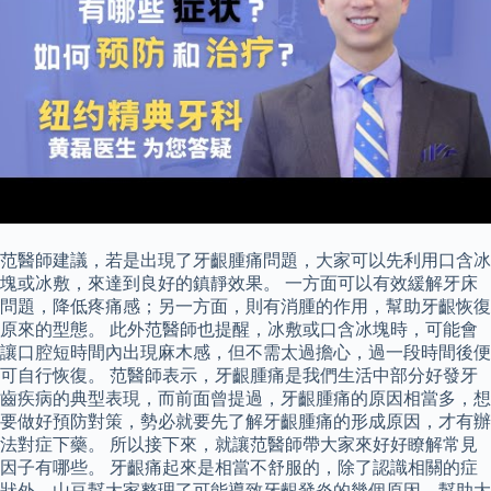
范醫師建議，若是出現了牙齦腫痛問題，大家可以先利用口含冰
塊或冰敷，來達到良好的鎮靜效果。 一方面可以有效緩解牙床
問題，降低疼痛感；另一方面，則有消腫的作用，幫助牙齦恢復
原來的型態。 此外范醫師也提醒，冰敷或口含冰塊時，可能會
讓口腔短時間內出現麻木感，但不需太過擔心，過一段時間後便
可自行恢復。 范醫師表示，牙齦腫痛是我們生活中部分好發牙
齒疾病的典型表現，而前面曾提過，牙齦腫痛的原因相當多，想
要做好預防對策，勢必就要先了解牙齦腫痛的形成原因，才有辦
法對症下藥。 所以接下來，就讓范醫師帶大家來好好瞭解常見
因子有哪些。 牙齦痛起來是相當不舒服的，除了認識相關的症
狀外，山豆幫大家整理了可能導致牙齦發炎的幾個原因，幫助大