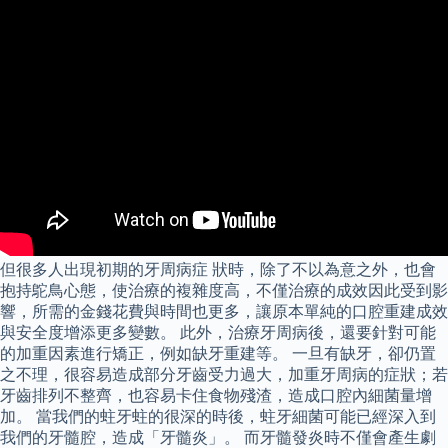
但很多人出現初期的牙周病症 狀時，除了不以為意之外，也會
抱持鴕鳥心態，使治療的複雜度高，不僅治療的成效因此受到影
響，所需的金錢花費與時間也更多，讓原本單純的口腔重建成效
與安全度增添更多變數。 此外，治療牙周病後，還要針對可能
的加重因素進行矯正，例如缺牙重建等。 一旦有缺牙，卻仍置
之不理，很容易造成部分牙齒受力過大，加重牙周病的症狀；若
牙齒排列不整齊，也容易卡住食物殘渣，造成口腔內細菌量增
加。 當我們的蛀牙蛀的很深的時後，蛀牙細菌可能已經深入到
我們的牙髓腔，造成「牙髓炎」。 而牙髓發炎時不僅會產生劇