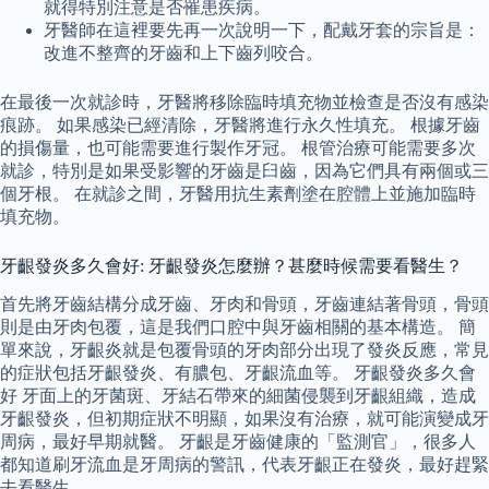
就得特別注意是否罹患疾病。
牙醫師在這裡要先再一次說明一下，配戴牙套的宗旨是：
改進不整齊的牙齒和上下齒列咬合。
在最後一次就診時，牙醫將移除臨時填充物並檢查是否沒有感染
痕跡。 如果感染已經清除，牙醫將進行永久性填充。 根據牙齒
的損傷量，也可能需要進行製作牙冠。 根管治療可能需要多次
就診，特別是如果受影響的牙齒是臼齒，因為它們具有兩個或三
個牙根。 在就診之間，牙醫用抗生素劑塗在腔體上並施加臨時
填充物。
牙齦發炎多久會好: 牙齦發炎怎麼辦？甚麼時候需要看醫生？
首先將牙齒結構分成牙齒、牙肉和骨頭，牙齒連結著骨頭，骨頭
則是由牙肉包覆，這是我們口腔中與牙齒相關的基本構造。 簡
單來說，牙齦炎就是包覆骨頭的牙肉部分出現了發炎反應，常見
的症狀包括牙齦發炎、有膿包、牙齦流血等。 牙齦發炎多久會
好 牙面上的牙菌斑、牙結石帶來的細菌侵襲到牙齦組織，造成
牙齦發炎，但初期症狀不明顯，如果沒有治療，就可能演變成牙
周病，最好早期就醫。 牙齦是牙齒健康的「監測官」，很多人
都知道刷牙流血是牙周病的警訊，代表牙齦正在發炎，最好趕緊
去看醫生。