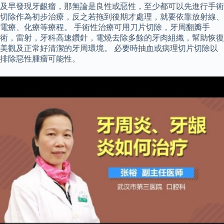
及早發現牙齦瘤，那無論是良性或惡性，至少都可以先進行手術
切除作為初步治療，反之若拖到後期才處理，就要依靠放射線、
電療、化療等療程。 手術性治療可用刀片切除，牙周翻瓣手
術，雷射，牙科高速鑽針，電燒去除多餘的牙肉組織，幫助恢復
美觀及正常好清潔的牙周環境。 必要時抽血或病理切片切除以
排除惡性腫瘤可能性。