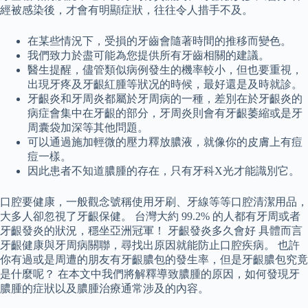
經被感染後，才會有明顯症狀，往往令人措手不及。
在某些情況下，受損的牙齒會隨著時間的推移而變色。
我們致力於盡可能為您提供所有牙齒相關的建議。
醫生提醒，儘管類似病例發生的機率較小，但也要重視，
出現牙疼及牙齦紅腫等狀况的時候，最好還是及時就診。
牙齦炎和牙周炎都屬於牙周病的一種，差別在於牙齦炎的
病症會集中在牙齦的部分，牙周炎則會有牙齦萎縮或是牙
周囊袋加深等其他問題。
可以通過施加輕微的壓力釋放膿液，就像你的皮膚上有痘
痘一樣。
因此患者不知道膿腫的存在，只有牙科X光才能識別它。
口腔要健康，一般觀念號稱使用牙刷、牙線等等口腔清潔用品，
大多人卻忽視了牙齦保健。 台灣大約 99.2% 的人都有牙周或者
牙齦發炎的狀況，穩坐亞洲冠軍！ 牙齦發炎多久會好 具體而言
牙齦健康與牙周病關聯，尋找出原因就能防止口腔疾病。 也許
你有過或是周遭的朋友有牙齦膿包的發生率，但是牙齦膿包究竟
是什麼呢？ 在本文中我們將解釋導致膿腫的原因，如何發現牙
膿腫的症狀以及膿腫治療通常涉及的內容。