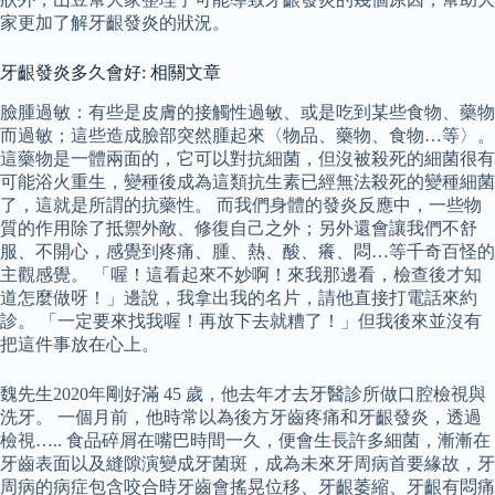
家更加了解牙齦發炎的狀況。
牙齦發炎多久會好: 相關文章
臉腫過敏：有些是皮膚的接觸性過敏、或是吃到某些食物、藥物
而過敏；這些造成臉部突然腫起來〈物品、藥物、食物…等〉。
這藥物是一體兩面的，它可以對抗細菌，但沒被殺死的細菌很有
可能浴火重生，變種後成為這類抗生素已經無法殺死的變種細菌
了，這就是所謂的抗藥性。 而我們身體的發炎反應中，一些物
質的作用除了抵禦外敵、修復自己之外；另外還會讓我們不舒
服、不開心，感覺到疼痛、腫、熱、酸、癢、悶…等千奇百怪的
主觀感覺。 「喔！這看起來不妙啊！來我那邊看，檢查後才知
道怎麼做呀！」邊說，我拿出我的名片，請他直接打電話來約
診。 「一定要來找我喔！再放下去就糟了！」但我後來並沒有
把這件事放在心上。
魏先生2020年剛好滿 45 歲，他去年才去牙醫診所做口腔檢視與
洗牙。 一個月前，他時常以為後方牙齒疼痛和牙齦發炎，透過
檢視….. 食品碎屑在嘴巴時間一久，便會生長許多細菌，漸漸在
牙齒表面以及縫隙演變成牙菌斑，成為未來牙周病首要緣故，牙
周病的病症包含咬合時牙齒會搖晃位移、牙齦萎縮、牙齦有悶痛