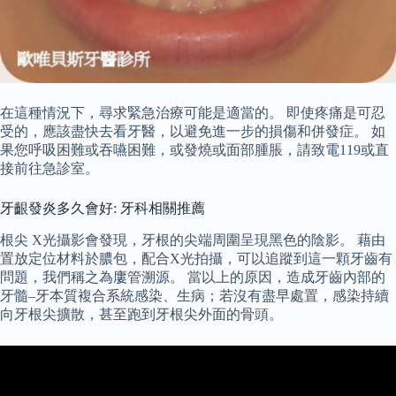
在這種情況下，尋求緊急治療可能是適當的。 即使疼痛是可忍
受的，應該盡快去看牙醫，以避免進一步的損傷和併發症。 如
果您呼吸困難或吞嚥困難，或發燒或面部腫脹，請致電119或直
接前往急診室。
牙齦發炎多久會好: 牙科相關推薦
根尖 X光攝影會發現，牙根的尖端周圍呈現黑色的陰影。 藉由
置放定位材料於膿包，配合X光拍攝，可以追蹤到這一顆牙齒有
問題，我們稱之為廔管溯源。 當以上的原因，造成牙齒內部的
牙髓–牙本質複合系統感染、生病；若沒有盡早處置，感染持續
向牙根尖擴散，甚至跑到牙根尖外面的骨頭。