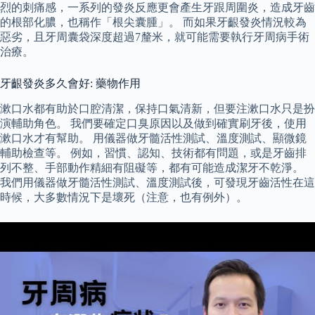
烈的刺痛感，一系列的發炎反應更會產生牙跟周圍炎，造成牙齒
的根部化膿，也稱作「根尖囊腫」。 而如果牙齦發炎情況較為
惡劣，且牙周囊袋深度超過7釐米，就可能需要執行牙周病手術
治療。
牙齦發炎多久會好: 藥物作用
漱口水都有助於口腔清潔，保持口氣清新，但要注漱口水只是扮
演輔助角色。 我們要確定口臭原因以及做到確實刷牙後，使用
漱口水才有幫助。 用儀器做牙髓活性測試、溫度測試、顯微鏡
輔助檢查等。 例如，習慣、認知、技術都有問題，或是牙齒排
列不整、手部動作精細有阻礙等，都有可能造成潔牙不乾淨。
我們用儀器做牙髓活性測試、溫度測試後，可發現牙齒活性在這
時候，大多數情況下是壞死（注意，也有例外）。