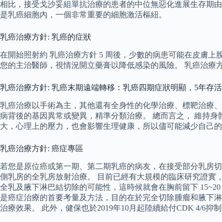
相比，接受戈沙妥組單抗治療的患者的中位無惡化進展生存期由1.7
是乳癌細胞內，一個非常重要的細胞激活樞紐。
乳癌治療方針: 乳癌的症狀
在開始照射約 乳癌治療方針 5 周後，少數的病患可能在皮膚上
您的主治醫師，視情況開立藥膏以降低感染的風險。 乳癌治療
乳癌治療方針: 乳癌末期遠端轉移：乳癌四期症狀明顯，5年存
乳癌治療以手術為主，其他還有全身性的化學治療、標靶治療、
病背後的基因異常或變異，精準分類治療。 總而言之， 維持
大，心理上的壓力，也會影響生理健康，所以儘可能減少自己的
乳癌治療方針: 癌症專區
若您是原位癌或第一期、第二期乳癌的病友，在接受部分乳房切
側乳房的全乳房放射治療。 目前已經有大規模的臨床研究證實
全乳及腋下淋巴結切除的可能性，這時候就會在胸前留下 15~2
是癌症治療的首要考量及方法，目的在於完全切除腫瘤和腋下淋
治療效果。 此外，健保也於2019年10月起陸續給付CDK 4