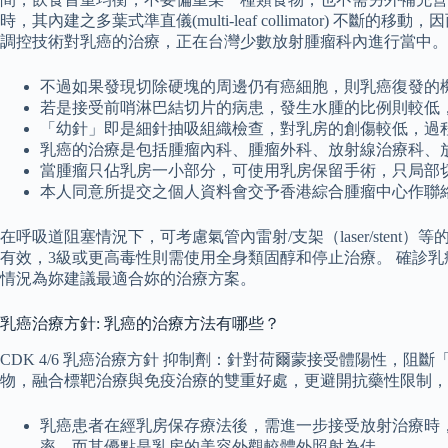
時，其內建之多葉式準直儀(multi-leaf collimato
調控技術對乳癌的治療，正在台灣少數放射腫瘤科內進行當中。
不過如果發現切除硬塊的周邊仍有癌細胞，則乳癌復發的
若是接受前哨淋巴結切片的病患，發生水腫的比例則較低，約在
「幼針」即是細針抽吸組織檢查，對乳房的創傷較低，過
乳癌的治療是包括腫瘤內科、腫瘤外科、放射線治療科、
當腫瘤只佔乳房一小部分，可使用乳房保留手術，只局部
本人同意所提交之個人資料會交予香港綜合腫瘤中心作聯
在呼吸道阻塞情況下，可考慮氣管內雷射/支架（laser/ste
有效，3級或更高毒性則需使用全身類固醇和停止治療。 確診
情況為妳建議最適合妳的治療方案。
乳癌治療方針: 乳癌的治療方法有哪些？
CDK 4/6 乳癌治療方針 抑制劑：針對荷爾蒙接受體陽性，阻斷
物，融合標靶治療與免疫治療的雙重好處，更避開抗藥性限制，
乳癌患者在經乳房保存療法後，需進一步接受放射治療時
率，而其優點是乳房的美容外觀較體外照射為佳。