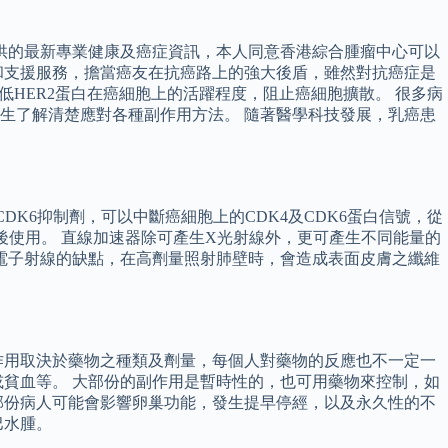
供的最新專業健康及癌症資訊，本人同意香港綜合腫瘤中心可以
和支援服務，擔當癌友在抗癌路上的強大後盾，雖然對抗癌症是
夠減低HER2蛋白在癌細胞上的活躍程度，阻止癌細胞擴散。 很多病
生了解清楚應對各種副作用方法。 隨著醫學科技發展，乳癌患
DK6抑制劑，可以中斷癌細胞上的CDK4及CDK6蛋白信號，從
後使用。 直線加速器除可產生X光射線外，更可產生不同能量的
電子射線的缺點，在高劑量照射肺壁時，會造成表面皮膚之纖維
作用取決於藥物之種類及劑量，每個人對藥物的反應也不一定一
貧血等。 大部份的副作用是暫時性的，也可用藥物來控制，如
部份病人可能會影響卵巢功能，發生提早停經，以及永久性的不
巴水腫。