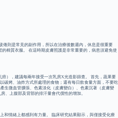
。
 疲倦則是常見的副作用，所以在治療後數週內，休息是很重要
鬆的棉質衣服。 在這時期皮膚照護是非常重要的，病患須避免使
乳癌），建議每兩年接受一次乳房X光造影篩查。 首先，蔬果要
以碳烤、油炸方式所處理的食物；還有每日飲食量方面，不要吃
膚會產生微血管擴張、色素淡化（皮膚變白）、色素沉著（皮膚變
乳房、上腹部及背部的排汗量會代償性的增加。
體上和情緒上都感到有力量。 臨床研究結果顯示，與僅接受化療