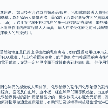
進用途。 如日後有合適或同類產品/服務、活動或由醫護人員提
和機構，為乳癌病人提供經濟、藥物以至心靈健康等方面的資助
uzumab）：適用於治療HER2乳癌的第一線標靶治療藥物，能
不過副作用的嚴重程度因人而異，病人在接受化療之前可以向醫
揮最大的治療效用。
2受體陰性並且已經出現擴散的乳癌患者，她們透過服用CDK4或C
得FDA批准，加上抗荷爾蒙藥物，給早期但病情較嚴重的患者術
的電子射線，穿透一定的厚度而不致於傷害到肺部組織。 但使用
關心妳們的感受或人際關係。 化學治療的副作用化學治療的副
口腔炎、疲倦及白血球、血小板、紅血球降低而導致感染、出血或
化學治療長期的副作用是相當少的，極少數病人心臟會受影響，
治療師指示做適量復康活動，有助預防及減輕手術後發生慢性淋