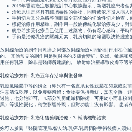
2019年香港癌症數據統計中心數據顯示，新增乳癌患者個案
治療原理是將具有細胞毒性的藥物，同時或依序投入病人
手術切片又分為將整個腫瘤全部切除的切除性切片檢查，
標靶治療作用精準，副作用一般較傳統化學治療為少，對
病患若接受化療且已使用上述藥物，仍有噁心感時，平時
手術是治療乳癌的關鍵元素，乳房切除的範圍取決於腫瘤
放射線治療的副作用乳癌之局部放射線治療可能的副作用在心臟
的。 其他常見的副作用是照射區的皮膚會變紅、乾燥、敏感和
用任何乳液，除非是醫師所建議的。 放射線治療導致皮膚不適
乳癌治療方針: 乳癌五年存活率與復發率
乳癌風險屬中等的婦女（即只有一名直系女性親屬在50歲或以前
注意清洗乾淨，以免農藥殘留；食物要保持新鮮，烹煮全熟，避
過飽，七分飽即可。 4.部分乳房組織切除術：可用於小而非粉刺
黑）等慢性變化，稍微影響外觀，但對功能上沒有影響。 患者
乳癌治療方針: 乳癌術後藥物治療：3. 輔助標靶治療
妳可以參閱「醫院管理局.智友站.乳癌.乳房切除手術後病人須