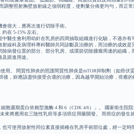
r) 不斷的移動，因而調整照射胸壁放射線之強弱程度，使劑量分佈更均
機會很大，應再次進行切除手術。
 5-15% 左右。
程中醫生會利用幼針在乳房的四周抽取組織進行化驗，不過亦有
放射線科及病理科專科醫師共同診斷及治療的，而治療的成效是
切除病發位置的部分、部分乳房、或環節切除腫瘤周邊的組織，
絡及跟進用途。
nt）等的使用。 間質性肺炎的照護間質性肺炎是mTOR抑制劑（如
乳癌後，妳應該盡快接受合適的治療，因為越早開始治療，痊癒的
「細胞週期蛋白依賴型激酶 4 和 6（CDK 4/6）」。 國家
未來將應用在三陰性乳癌等多項癌症用藥開發。 而癌症的發生
，也可使用放射性同位素直接插種在乳房手術部位處，經一定時