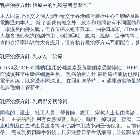
乳癌治療方針: 治療中的乳癌患者怎麼吃？
本人同意所提交之個人資料會交予香港綜合腫瘤中心作聯絡及跟
電郵通知本人。 除了藥費負擔之外，政府和坊間都有不同團體
一場漫長的持久戰，但各位癌友絕不孤單。 曲妥珠單抗（Trast
人都會擔心化療的副作用，例如嘔吐、腹瀉、脫髮、疲倦等等，
者的存活率比以往大有提升，這有賴各種治療方式互相配合，發
乳癌治療方針: 乳がん 治療
CDK4及CDK6抑制劑適用於雌激素及黃體酮素受體陽性、HER
而減慢甚至中斷癌細胞生長。 乳癌治療方針 最近這些藥物也獲
電子射線，以穿透不同深度。 在照射胸壁時，可選擇適當能量
化與毛細血管新生。
乳癌治療方針: 乳房部分切除術
同樣的，護士、社工人員、營養師、志工、宗教人士藉由會談，
樣。 主要的副作用有食慾減低、噁心、嘔吐、掉頭髮、腹瀉、
止吐劑及白血球生長激素等可使副作用減少到最低程度。 目前
孕。 完成乳房切除手術後，只要注意日常生活細節，並按職業