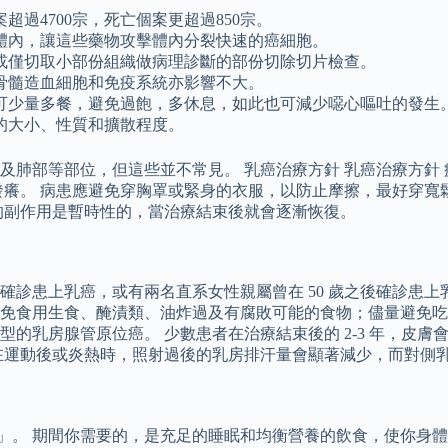
超過4700宗，死亡個案更超過850宗。
體內，讓這些藥物攻擊體內分裂快速的癌細胞。
或僅切取小部份組織做病理診斷的部份切除切片檢查。
骨髓造血細胞和免疫系統亦影響不大。
可少量多餐，避免過飽，多休息，如此也可減少噁心嘔吐的發生
的大小、性質和擴散程度。
及肺部等部位，但這些並不常見。 乳癌治療方針 乳癌治療方針
發癢。 病患應避免穿胸罩或緊身的衣服，以防止摩擦，最好穿寬
的副作用是暫時性的，當治療結束後就會逐漸恢復。
確診患上乳癌，或有兩名直系女性親屬曾在 50 歲之後確診患上
免食用生食、醃漬類、油炸過及有腐敗可能的食物；儘量避免吃
型的乳房腺管原位癌。 少數患者在治療結束後的 2-3 年，皮
在運動後或炎熱時，照射過後的乳房排汗量會顯著減少，而對側
知」。 期間你需要的，是充足的睡眠和均衡營養的飲食，使你身