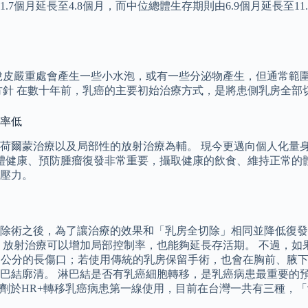
個月延長至4.8個月，而中位總體生存期則由6.9個月延長至11.
脫皮嚴重處會產生一些小水泡，或有一些分泌物產生，但通常範圍並
方針 在數十年前，乳癌的主要初始治療方式，是將患側乳房全部
活率低
荷爾蒙治療以及局部性的放射治療為輔。 現今更邁向個人化量
身體健康、預防腫瘤復發非常重要，攝取健康的飲食、維持正常的
壓力。
除術之後，為了讓治療的效果和「乳房全切除」相同並降低復發
，放射治療可以增加局部控制率，也能夠延長存活期。 不過，如
0 公分的長傷口；若使用傳統的乳房保留手術，也會在胸前、腋下留
巴結廓清。 淋巴結是否有乳癌細胞轉移，是乳癌病患最重要的
/6抑制劑於HR+轉移乳癌病患第一線使用，目前在台灣一共有三種