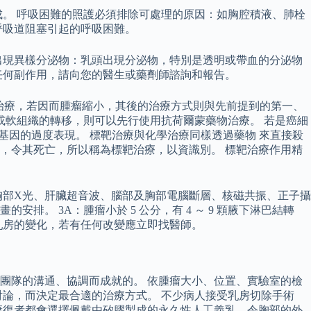
。 呼吸困難的照護必須排除可處理的原因：如胸腔積液、肺栓
呼吸道阻塞引起的呼吸困難。
出現異樣分泌物：乳頭出現分泌物，特別是透明或帶血的分泌物
任何副作用，請向您的醫生或藥劑師諮詢和報告。
前化學治療，若因而腫瘤縮小，其後的治療方式則與先前提到的第一、
或軟組織的轉移，則可以先行使用抗荷爾蒙藥物治療。 若是癌細
-2基因的過度表現。 標靶治療與化學治療同樣透過藥物 來直接殺
，令其死亡，所以稱為標靶治療，以資識別。 標靶治療作用精
胸部X光、肝臟超音波、腦部及胸部電腦斷層、核磁共振、正子攝
 3A：腫瘤小於 5 公分，有 4 ～ 9 顆腋下淋巴結轉
其乳房的變化，若有任何改變應立即找醫師。
團隊的溝通、協調而成就的。 依腫瘤大小、位置、實驗室的檢
論，而決定最合適的治療方式。 不少病人接受乳房切除手術
康復者都會選擇佩戴由矽膠製成的永久性人工義乳，令胸部的外