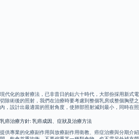
現代化的放射療法，已非昔日的鈷六十時代，大部份採用新式電
切除術後的照射，我們在治療時要考慮到整個乳房或整個胸壁之照射，
內，設計出最適當的照射角度，使肺部照射減到最小，同時在照
乳癌治療方針: 乳癌成因、症狀及治療方法
提供專業的化療副作用與放療副作用衛教、癌症治療與分期介紹
間，飲食首重均衡，不要偏重某一種類食物，也不需另外補充營