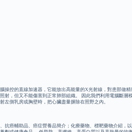
腦操控的直線加速器，它能放出高能量的X光射線，對患部做精
但又不能傷害到正常肺部組織。 因此我們利用電腦斷層模擬攝影(C
射左側乳房或胸壁時，把心臟盡量摒除在照野之內。
、抗癌輔助品、癌症營養品簡介；化療藥物、標靶藥物介紹，以
養劑或健康食品。 低脂肪、高纖維、高蛋白質以及高熱量的均衡