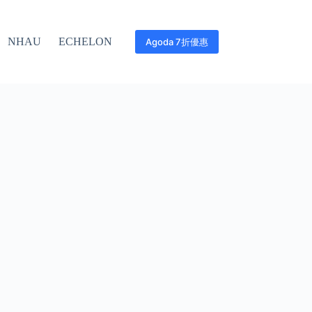
NHAU
ECHELON
Agoda 7折優惠