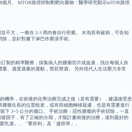
8個月。 MTOR路徑抑制劑靶向藥物：醫學研究顯示mTOR路徑
不大，一般在 2-3 周內會自行痊癒。 水泡若有破損，可告知
切除，並針對腋下淋巴作廓清手術。
身訂製的精準醫療，採集病人的腫瘤切片或血液，找出每個人疾
體重、適度適量的運動，禁菸禁酒。 另外現代人生活壓力非常
的機率，在術後的化學治療完成之後（若有需要），建議接受患
果腫瘤生長的位置較差，或有癌細胞轉移疑慮，也是有需要進行
下 3~5 公分的傷口。 手術治療：惡性腫瘤的手術切除，一直
預後因子，有了正確的分期，才能計畫術後的治療，達到最好的
，「愛乳適」、「擊癌利」及「捷癌寧」。