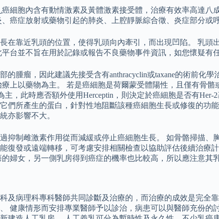
乳癌細胞內含有動情激素及黃體激素接受體，治療有效率高達八成
炎、癌症放射或藥物引起的肺炎、上腔靜脈綜合徵、炎症部分或
長在靠近乳頭的位置，使得乳頭向內牽引，而出現凹陷。 乳頭
此平台並不旨在用於記錄或報告不良藥物事件資訊，如您懷疑有
瘤，因此建議先接受含有anthracyclin或taxane的術
治療上以藥物為主。 若是癌細胞是荷爾蒙受體陽性，且僅有骨骼
，此時應否額外使用Herceptin，則決定於癌細胞是否有Her
它們所產生的蛋白，針對性地阻斷該種癌細胞生長或修復的功能
統亦影響不大。
過抑制雌激素作用從而減緩或停止癌細胞生長。 如骨骼掃描、
發或遠端轉移，可考慮安排相關檢查以協助評估後續治療計畫的安排。
 單側乳癌的婦女，另一側乳房得到癌症的機率也比較高，所以應注意
科及病理科專科醫師共同診斷及治療的，而治療的成效是完全靠
、 健康情形而安排專業醫師予以診治，病患可以與醫師充份的討
新建造人工乳房。 人工義乳可分為暫時性及永久性，不少乳癌