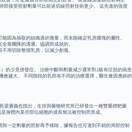
勻，而正常肺部接受照射劑量可比前述切線照射技術更少。 這先進的強度
可能因為抽取的組織過於微量，而未能確定乳房腫塊的屬性。
完全靠團隊的溝通、協調而成就的。
而不用切除整個乳房，以減少創傷。
癌伏妥）的少見併發症。 治療中斷和劑量減少通常對2級有症狀的病患
機會越大。 不同階段的乳癌有不同的治療選擇，醫生會因應妳的
衛生院院長梁賡義也指出，生技與藥物研究所已研發出一種雙重標靶藥
就是身體內某些部位細胞的成長無法被控制而形成。
間與一定劑量的照射再予移除，據報告也可達到不錯的局部控制