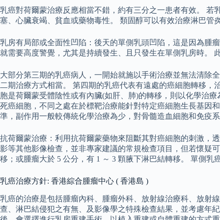
乳癌對荷爾蒙治療反應相當不錯，約有三分之一患者有效。 若
塞、心臟衰竭、貧血或藥物毒性。 類固醇可以有效治療淋巴管
乳房有局部或全面性凹陷：後天的單側乳頭凹陷，這是因為腫瘤
就需要高度警覺，尤其是持續發生、且只發生在單側乳房時。 
大部分第三期的乳癌病人，一開始就施以手術治療並無法清除全部的腫
二期治療方式相當。 第四期的乳癌代表有遠處的癌細胞轉移，
胞是荷爾蒙受體陰性或有內臟(如肝、肺)的轉移，則以化學治療為主
死癌細胞，不同之處在於標靶治療能針對特定癌細胞生長基因和
準，副作用一般較傳統化學治療為少，對骨髓造血細胞和免疫系
抗荷爾蒙治療：利用抗荷爾蒙藥物來阻斷其對癌細胞的刺激，透
影等其他影像檢查，並非專家建議的常規檢查項目，但若懷疑可能復
移；或腫瘤大於 5 公分，有 1 ～ 3 顆腋下淋巴結轉移。
乳癌治療方針: 香港綜合腫瘤中心 ( 香港島 )
乳癌的治療是包括腫瘤內科、腫瘤外科、放射線治療科、放射線
查、淋巴結侵犯之有無、及影像學之特殊檢查結果，並考慮年紀
後，會選擇進行乳房重建手術，以植入重建或自體重建的方式重