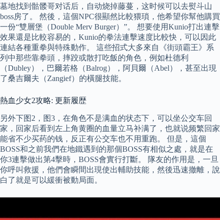
墓地找到骷髅哥对话后，自动烧掉藤蔓，这时候可以去熨斗山
boss房了。 然後，這個NPC很顯然比較猥瑣，他希望你幫他購買
一份“雙層堡（Double Merv Burger）”。 想要使用Kunio打出連擊
效果還是比較容易的，Kunio的拳法連擊速度比較快，可以因此
連結各種重拳與特殊動作。 這些招式大多來自《街頭霸王》系
列中那些靠拳頭，摔跤或散打吃飯的角色，例如杜德利
（Dubley），巴爾若格（Balrog），阿貝爾（Abel），甚至出現
了桑吉爾夫（Zangief）的橫腿技能。
熱血少女2攻略: 更新履歴
另外下图2，图3，在角色不是满血的状态下，可以坐公交车回
家，回家后看到左上角黄圈的血量立马补满了，也就说频繁回家
能省不少买药的钱，反正有公交车也不用重跑。 但是，這個
BOSS和之前我們在地鐵遇到的那個BOSS有相似之處，就是在
你3連擊做出第4擊時，BOSS會實行打斷。 隊友的作用是，一旦
你呼叫救援，他們會瞬間出現使出輔助技能，然後迅速撤離，說
白了就是可以緩衝被動局面。