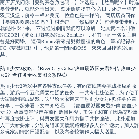
商店店员问你【要购买急救包吗？】时选是，【然后呢？】时选
要带走吗，就能外带出来。 欢乐街购物中心 入口，还是一样的
双层汉堡，价格一样24美元，位置也是一样的。 商店店员问你
【要购买双层汉堡吗？】时选是，【然后呢？】时选要带走吗，
就能外带出来。 不過通過劇情我們可以瞭解，她其實本名叫做
NOZOBI（被女主嘲笑為Noise Zombie），和其中的一名女主還
曾是好同學。 這個Burnov看來是雙截龍裡的角色，筆者記得在
FC《雙截龍II》中，他是第一關的BOSS，來來回回掉落3次面
具。
熱血少女2攻略: 《River City Girls2/热血硬派国夫君外传 热血少
女2》全任务全收集图文攻略②
热血少女2游戏中有各种支线任务，有的支线需要完成相应的收
集，游戏一个五代需要拍照的任务，一共有七处位置，为了便于
大家顺利完成游戏，这里给大家带来了热血少女2拍照任务位置
分享，一起来看下文中介绍吧。 《熱血硬派國夫君外傳 熱血少
女 2》故事背景設定在前作數個月後，美佐子和京子因為某些事
件再度披掛上陣，與男友國夫和阿力攜手共抗強敵。 此外還加
入三大新要素，分別為追加支援網路連線多人合作遊玩，加入許
多玩家期待的日語配音，以及內容較前作大幅大增量。