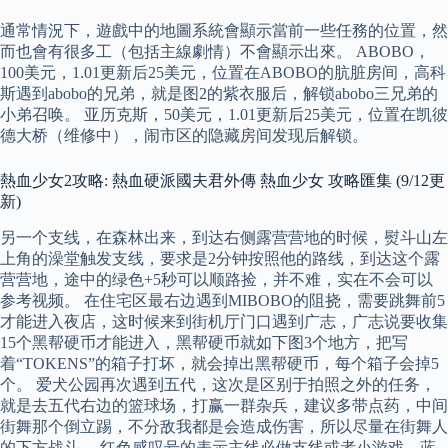
通常情況下，遊戲中的地圖系統會顯示當前一些任務的位置，然
而也會有很多工（包括主線劇情）不會顯示出來。 ABOBO，
100美元，1.01更新后25美元，位置在ABOBO的肮脏房间，高科
斯遇到abobo的兄弟，就是图2的紫衣服后，解锁abobo三兄弟的
小弟召唤。 亚历克斯，50美元，1.01更新后25美元，位置在凯彼
德大桥（维修中），闹市区的隐藏房间发现后解锁。
熱血少女2攻略: 熱血硬派國夫君外傳 熱血少女 攻略匯集 (9/12更
新)
另一个支线，在森林出来，到达右侧露营营地的时候，熨斗山左
上角的澡堂触发支线，要求是2分钟按照他的路线，到达这个露
营营地，途中的绿色+5秒可以顺路捡，并不难，实在不会可以
参考视频。 在住宅区最右边遇到MIBOBO的阻挠，需要跳舞前5
才能进入夜店，这时候来到街机厅门口遇到广志，广志说要收集
15个黑帮硬币才能进入，黑帮硬币就如下图3个地方，把写
着“TOKENS”的箱子打坏，就会掉出黑帮硬币，每个箱子会掉5
个。 爱犬公园再次遇到五代，这次是区别于拍照之外的任务，
就是去五代右边的篮球场，打赢一群杂兵，建议多带点药，中间
街舞那个倒立踢，不分敌我都是会造成伤害，所以尽量在街舞人
的下方战斗。 红色感叹号的表示主线必做支线或者小游戏，蓝