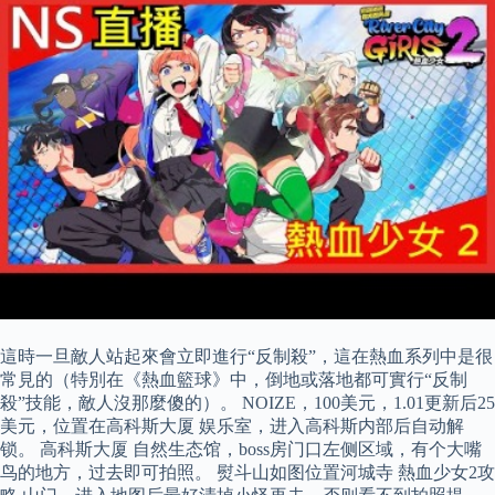
這時一旦敵人站起來會立即進行“反制殺”，這在熱血系列中是很
常見的（特別在《熱血籃球》中，倒地或落地都可實行“反制
殺”技能，敵人沒那麼傻的）。 NOIZE，100美元，1.01更新后25
美元，位置在高科斯大厦 娱乐室，进入高科斯内部后自动解
锁。 高科斯大厦 自然生态馆，boss房门口左侧区域，有个大嘴
鸟的地方，过去即可拍照。 熨斗山如图位置河城寺 熱血少女2攻