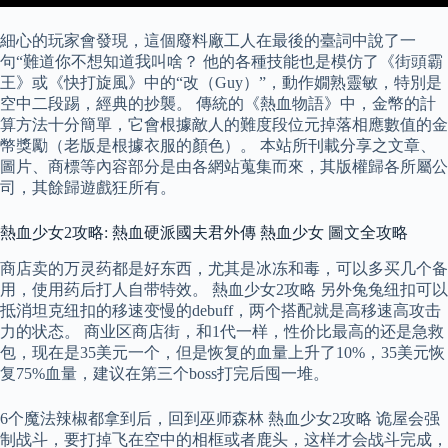
細心的玩家會發現，這個廢料廠工人在最後的臺詞中說了一
句“難道你不想知道我叫啥？ 他的各種技能也是模仿了《街頭霸
王》或《快打旋風》中的“改（Guy）”，動作嫺熟靈敏，特別是
空中二段踢，經典的抄襲。 傳統的《熱血物語》中，金幣的計
算方法十分簡單，它會根據敵人的難度段位元掉落相應數值的金
幣獎勵（老版是根據衣服的顏色）。 本站所刊載分享之文章、
圖片、商標等內容部分是由各網站蒐集而來，其版權歸各所屬公
司，其餘歸遊戲狂所有。
熱血少女2攻略: 熱血硬派國夫君外傳 熱血少女 圖文全攻略
商店卖的万灵药都是好东西，尤其是冰冻和毒，可以多买几个备
用，使用药后打人自带特效。 熱血少女2攻略 另外兔兔纽扣可以
抵消坦克纽扣的移速变慢的debuff，两个搭配就是高移速高攻击
力的状态。 商业区商店街，和1代一样，性价比最高的还是急救
包，现在是35美元一个，但是恢复的血量上升了10%，35美元恢
复75%血量，建议在第三个boss打完后囤一堆。
6个魔法辣椒都拿到后，回到巫师森林 熱血少女2攻略 诡屋会强
制战斗，要打掉飞在空中的相框或者鹿头，这样才会战斗完成，