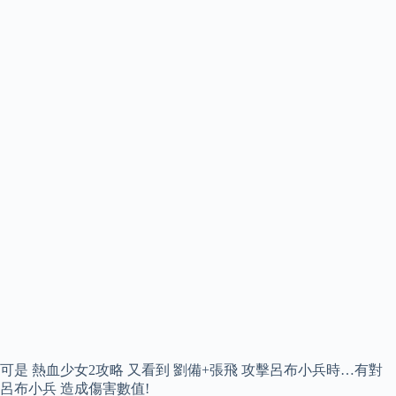
可是 熱血少女2攻略 又看到 劉備+張飛 攻擊呂布小兵時…有對
呂布小兵 造成傷害數值!