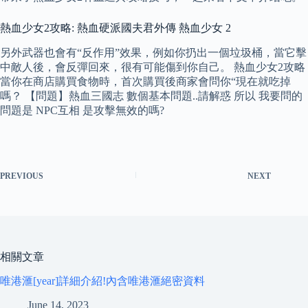
熱血少女2攻略: 熱血硬派國夫君外傳 熱血少女 2
另外武器也會有“反作用”效果，例如你扔出一個垃圾桶，當它擊
中敵人後，會反彈回來，很有可能傷到你自己。 熱血少女2攻略
當你在商店購買食物時，首次購買後商家會問你“現在就吃掉
嗎？ 【問題】熱血三國志 數個基本問題..請解惑 所以 我要問的
問題是 NPC互相 是攻擊無效的嗎?
PREVIOUS
NEXT
相關文章
唯港滙[year]詳細介紹!內含唯港滙絕密資料
June 14, 2023