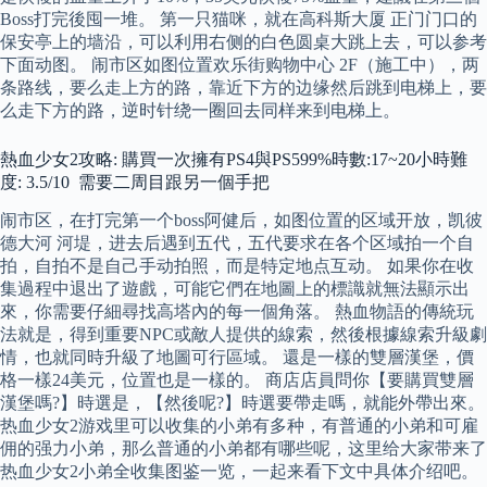
Boss打完後囤一堆。 第一只猫咪，就在高科斯大厦 正门门口的
保安亭上的墙沿，可以利用右侧的白色圆桌大跳上去，可以参考
下面动图。 闹市区如图位置欢乐街购物中心 2F（施工中），两
条路线，要么走上方的路，靠近下方的边缘然后跳到电梯上，要
么走下方的路，逆时针绕一圈回去同样来到电梯上。
熱血少女2攻略: 購買一次擁有PS4與PS599%時數:17~20小時難
度: 3.5/10 需要二周目跟另一個手把
闹市区，在打完第一个boss阿健后，如图位置的区域开放，凯彼
德大河 河堤，进去后遇到五代，五代要求在各个区域拍一个自
拍，自拍不是自己手动拍照，而是特定地点互动。 如果你在收
集過程中退出了遊戲，可能它們在地圖上的標識就無法顯示出
來，你需要仔細尋找高塔內的每一個角落。 熱血物語的傳統玩
法就是，得到重要NPC或敵人提供的線索，然後根據線索升級劇
情，也就同時升級了地圖可行區域。 還是一樣的雙層漢堡，價
格一樣24美元，位置也是一樣的。 商店店員問你【要購買雙層
漢堡嗎?】時選是，【然後呢?】時選要帶走嗎，就能外帶出來。
热血少女2游戏里可以收集的小弟有多种，有普通的小弟和可雇
佣的强力小弟，那么普通的小弟都有哪些呢，这里给大家带来了
热血少女2小弟全收集图鉴一览，一起来看下文中具体介绍吧。