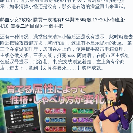
略 山门，进入地图后最好清掉小怪再去，否则看不到拍照提
示，如果清掉小怪还是没有，那么进右边的澡堂再出来重试。
熱血少女2攻略: 購買一次擁有PS4與PS5時數:17~20小時難度:
4/10 需要二周目跟另一個手把
还有一种情况，澡堂出来清掉小怪后还是没有提示，此时就走去
附近按轻攻击键方块，就能拍到，这里有不显示提示的bug。 第
三个在桌游咖啡厅，房间在左上角，使用扳手敲击电箱修理。
主线必做支线，三子支线，打完boss1阿健后，在闹市区主线红
色感叹号提示，北谷巷。 打完支线别急着走，左上角有个商
店，进去下，拿到【划算得要死…… 】奖杯成就。