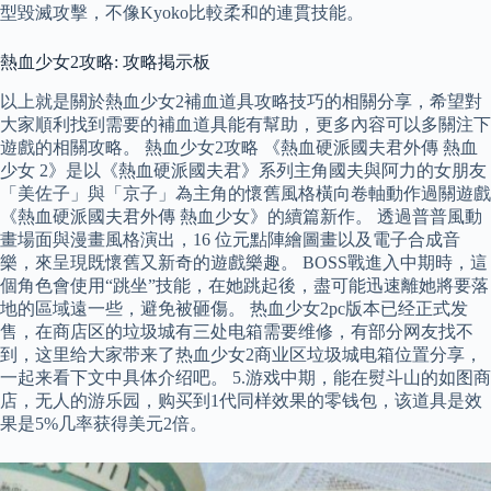
型毀滅攻擊，不像Kyoko比較柔和的連貫技能。
熱血少女2攻略: 攻略掲示板
以上就是關於熱血少女2補血道具攻略技巧的相關分享，希望對
大家順利找到需要的補血道具能有幫助，更多內容可以多關注下
遊戲的相關攻略。 熱血少女2攻略 《熱血硬派國夫君外傳 熱血
少女 2》是以《熱血硬派國夫君》系列主角國夫與阿力的女朋友
「美佐子」與「京子」為主角的懷舊風格橫向卷軸動作過關遊戲
《熱血硬派國夫君外傳 熱血少女》的續篇新作。 透過普普風動
畫場面與漫畫風格演出，16 位元點陣繪圖畫以及電子合成音
樂，來呈現既懷舊又新奇的遊戲樂趣。 BOSS戰進入中期時，這
個角色會使用“跳坐”技能，在她跳起後，盡可能迅速離她將要落
地的區域遠一些，避免被砸傷。 热血少女2pc版本已经正式发
售，在商店区的垃圾城有三处电箱需要维修，有部分网友找不
到，这里给大家带来了热血少女2商业区垃圾城电箱位置分享，
一起来看下文中具体介绍吧。 5.游戏中期，能在熨斗山的如图商
店，无人的游乐园，购买到1代同样效果的零钱包，该道具是效
果是5%几率获得美元2倍。