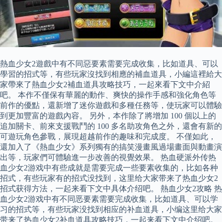
熱血少女2遊戲中有不同惡要素需要完成收集，比如道具、可以
學習的招式等，有些玩家沒找到相應的補血道具，小編這裡給大
家帶來了熱血少女2補血道具攻略技巧，一起來看下文中介紹
吧。 本作不僅保有華麗的動作、爽快的操作手感和強化角色等
前作的優點，還新增了迷你遊戲和多種任務等，使玩家可以體驗
到更加豐富的遊戲內容。 另外，本作除了將增加 100 個以上的
追加關卡、前來支援戰鬥的 100 多名助攻角色之外，還會有新的
可遊玩角色參戰，展現超越前作的趣味和完成度。 不僅如此，
還加入了《熱血少女》系列獨有的搞笑漫畫風過場畫面與動畫演
出等，玩家們可體驗進一步改善的視覺效果。 热血硬派外传热
血少女2游戏中有些成就是需要完成一些要素收集的，比如各种
招式，有些玩家有的招式没找到，这里给大家带来了热血少女2
招式获得方法，一起来看下文中具体介绍吧。 熱血少女2攻略 热
血少女2游戏中有不同恶要素需要完成收集，比如道具、可以学
习的招式等，有些玩家没找到相应的补血道具，小编这里给大家
带来了热血少女2补血道具攻略技巧，一起来看下文中介绍吧。