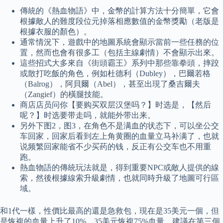
傳統的《熱血物語》中，金幣的計算方法十分簡單，它會
根據敵人的難度段位元掉落相應數值的金幣獎勵（老版是
根據衣服的顏色）。
通常情況下，遊戲中的地圖系統會顯示當前一些任務的位
置，然而也會有很多工（包括主線劇情）不會顯示出來。
這些招式大多來自《街頭霸王》系列中那些靠拳頭，摔跤
或散打吃飯的角色，例如杜德利（Dubley），巴爾若格
（Balrog），阿貝爾（Abel），甚至出現了桑吉爾夫
（Zangief）的橫腿技能。
商店店员问你【要购买双层汉堡吗？】时选是，【然后
呢？】时选要带走吗，就能外带出来。
另外下图2，图3，在角色不是满血的状态下，可以坐公交
车回家，回家后看到左上角黄圈的血量立马补满了，也就
说频繁回家能省不少买药的钱，反正有公交车也不用重
跑。
熱血物語的傳統玩法就是，得到重要NPC或敵人提供的線
索，然後根據線索升級劇情，也就同時升級了地圖可行區
域。
和1代一樣，性價比最高的還是急救包，現在是35美元一個，但
是恢複的血量上升了10%，35美元恢複75%血量，建議在第三個