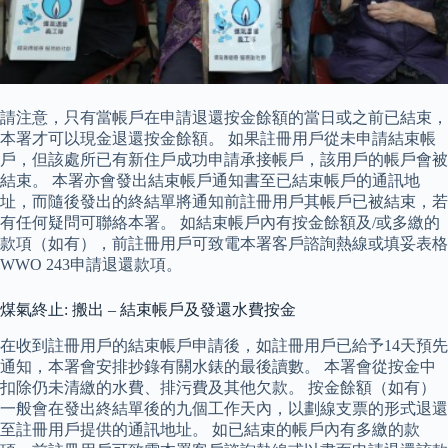
請注意，只有當帳戶在申請退還按金餘額的當日或之前已結束，
本署才可以現金退還按金餘額。 如果註冊用戶從未申請結束帳
戶，但該處所已有新住戶成功申請承接帳戶，該用戶的帳戶會被
結束。 本署亦會發出結束帳戶通知書至已結束帳戶的通訊地
址，而隨後發出的終結單將通知前註冊用戶其帳戶已被結束，若
有任何疑問可聯絡本署。 如結束帳戶內有按金餘額及/或多繳的
款項（如有），前註冊用戶可致電本署客戶諮詢熱線或填妥表格
WWO 243申請退還款項。
煤氣終止: 搬出 – 結束帳戶及發還水費按金
在收到註冊用戶的結束帳戶申請後，如註冊用戶已給予14天預先
通知，本署會安排抄錄有關水錶的最後讀數。 本署會從按金中
扣除仍未清繳的水費、排污費及其他欠款。 按金餘額（如有）
一般會在發出終結單後的九個工作天內，以劃線支票的形式退還
至註冊用戶提供的通訊地址。 如已結束的帳戶內有多繳的款