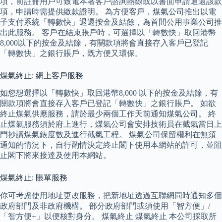
項，前註冊用戶可致電本署客戶諮詢熱線或以書面申請退還該款
項，申請時需提供繳款證明。 為方便客戶，煤氣公司推出以電
子支付系統「轉數快」退還按金及結餘，為首間公用事業公司推
出此服務。 客戶在結束賬戶時，可選擇以「轉數快」取回港幣
8,000以下的按金及結餘，有關款項將會直接存入客戶已登記
「轉數快」之銀行賬戶，既方便又環保。
煤氣終止: 網上客戶服務
如您想選擇以「轉數快」取回港幣8,000 以下的按金及結餘，有
關款項將會直接存入客戶已登記「轉數快」之銀行賬戶。 如欲
終止煤氣供應服務，請於最少兩個工作天前通知煤氣公司。 終
止煤氣服務須於府上進行，煤氣公司會安排技術員在截氣當日上
門抄讀煤氣錶度數及進行截氣工程。 煤氣公司保留權利在無須
通知的情況下，自行酌情決定終止閣下使用本網站的許可，並阻
止閣下將來接達及使用本網站。
煤氣終止: 賬單服務
你可考慮使用地址更改服務，把新地址透過互聯網同時通知多個
政府部門及非政府機構。 部分政府部門或須使用「智方便」/
「智方便+」以便核對身分。 煤氣終止 煤氣終止 本公司採取所