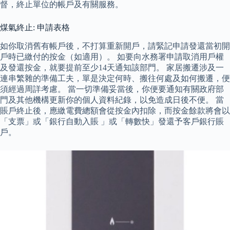
督，終止單位的帳戶及有關服務。
煤氣終止: 申請表格
如你取消舊有帳戶後，不打算重新開戶，請緊記申請發還當初開
戶時已繳付的按金（如適用）。 如要向水務署申請取消用戶權
及發還按金，就要提前至少14天通知該部門。 家居搬遷涉及一
連串繁雜的準備工夫，單是決定何時、搬往何處及如何搬遷，便
須經過周詳考慮。 當一切準備妥當後，你便要通知有關政府部
門及其他機構更新你的個人資料紀錄，以免造成日後不便。 當
賬戶終止後，應繳電費總額會從按金內扣除，而按金餘款將會以
「支票」或「銀行自動入賬 」或「轉數快」發還予客戶銀行賬
戶。