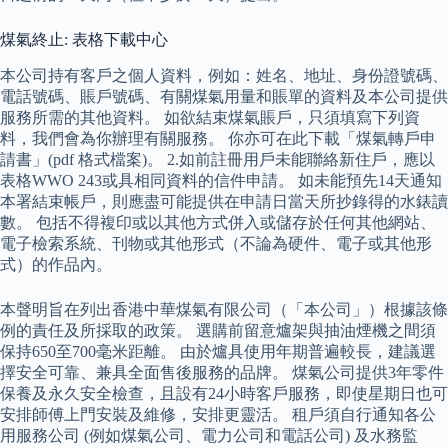
煤氣終止: 表格下載中心
本公司持有客戶之個人資料，例如：姓名、地址、身份證號碼、
電話號碼、賬戶號碼、有關煤氣用量和賬單的資料及本公司提供
服務所需的其他資料。 如欲結束煤氣賬戶，只須填寫下列資
料，我們會為你辦理有關服務。 你亦可在此下載「煤氣轉戶申
請書」(pdf 格式檔案)。 2.如前註冊用戶未能聯絡新住戶，應以
表格WWO 243或具相同資料的信件申請。 如未能預先14天通知
本署結束帳戶，則應盡可能提供在申請日當天所抄錄得的水錶讀
數。 包括不得複印或以其他方式併入或儲存於任何其他網站、
電子檢索系統、刊物或其他形式（不論為硬件、電子或其他形
式）的作品內。
本聲明旨在列出香港中華煤氣有限公司（「本公司」）根據該條
例的責任及所採取的政策。 選購前留意爐架與抽油煙機之間須
保持650至700毫米距離。 由於爐具使用年期普遍較長，建議選
擇安全可靠、兼具全面售後服務的品牌。 煤氣公司提供3年零件
保養及永久安全檢查，且設有24小時客戶服務，即使星期日也可
安排師傅上門安裝及維修，安排更靈活。 租戶須自行通知各公
用服務公司 (例如煤氣公司、電力公司和電話公司) 及水務監