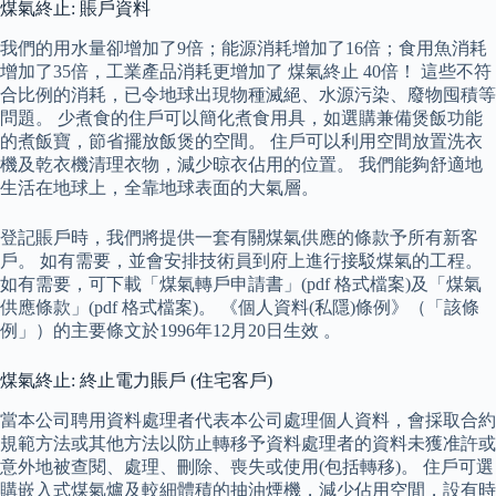
煤氣終止: 賬戶資料
我們的用水量卻增加了9倍；能源消耗增加了16倍；食用魚消耗
增加了35倍，工業產品消耗更增加了 煤氣終止 40倍！ 這些不符
合比例的消耗，已令地球出現物種滅絕、水源污染、廢物囤積等
問題。 少煮食的住戶可以簡化煮食用具，如選購兼備煲飯功能
的煮飯寶，節省擺放飯煲的空間。 住戶可以利用空間放置洗衣
機及乾衣機清理衣物，減少晾衣佔用的位置。 我們能夠舒適地
生活在地球上，全靠地球表面的大氣層。
登記賬戶時，我們將提供一套有關煤氣供應的條款予所有新客
戶。 如有需要，並會安排技術員到府上進行接駁煤氣的工程。
如有需要，可下載「煤氣轉戶申請書」(pdf 格式檔案)及「煤氣
供應條款」(pdf 格式檔案)。 《個人資料(私隱)條例》（「該條
例」）的主要條文於1996年12月20日生效 。
煤氣終止: 終止電力賬戶 (住宅客戶)
當本公司聘用資料處理者代表本公司處理個人資料，會採取合約
規範方法或其他方法以防止轉移予資料處理者的資料未獲准許或
意外地被查閱、處理、刪除、喪失或使用(包括轉移)。 住戶可選
購嵌入式煤氣爐及較細體積的抽油煙機，減少佔用空間，設有時