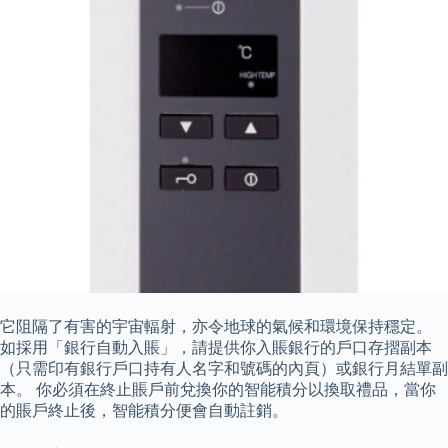
它阻隔了有害的宇宙輻射，亦令地球的氣候和環境保持穩定。
如採用「銀行自動入賬」，請提供你入賬銀行的戶口存摺副本
（只需印有銀行戶口持有人名字和號碼的內頁）或銀行月結單副
本。 你必須在終止賬戶前兌換你的智能積分以換取禮品，當你
的賬戶終止後，智能積分便會自動註銷。