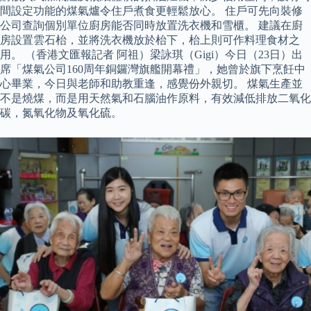
間設定功能的煤氣爐令住戶煮食更輕鬆放心。 住戶可先向裝修
公司查詢個別單位廚房能否同時放置洗衣機和雪櫃。 建議在廚
房設置雲石枱，並將洗衣機放於枱下，枱上則可作料理食材之
用。 （香港文匯報記者 阿祖）梁詠琪（Gigi）今日（23日）出
席「煤氣公司160周年銅鑼灣旗艦開幕禮」，她曾於旗下烹飪中
心畢業，今日與老師和助教重逢，感覺份外親切。 煤氣生產並
不是燒煤，而是用天然氣和石腦油作原料，有效減低排放二氧化
碳，氮氧化物及氧化硫。