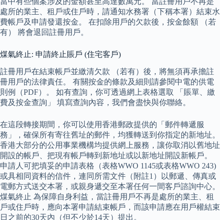
當中有些個案涉及的金額甚至高達數萬元。 當註冊用戶不再是
處所的業主、租戶或住戶時，請通知水務署（下稱本署）結束水
費帳戶及申請發還按金。 在扣除用戶的欠款後，按金餘額 （若
有） 將會退回註冊用戶。
煤氣終止: 申請終止賬戶 (住宅客戶)
註冊用戶在結束帳戶並繳清欠款 （若有）後，將無須再承擔註
冊用戶的法律責任。 有關按金的條款及細則請參閱中電的供電
則例（PDF）。 如有查詢，你可透過網上表格選取 「賬單、繳
費及按金查詢」 填寫查詢內容，我們會盡快與你聯絡。
在這段轉接期間，你可以使用香港郵政提供的「郵件轉遞服
務」，確保所有寄往舊址的郵件，均獲轉送到你指定的新地址。
香港大部分的公用事業機構均提供網上服務，讓你取消以舊地址
開設的帳戶、把現有帳戶轉到新地址或以新地址開設新帳戶。
申請人可把填妥的申請表格（表格WWO 1145或表格WWO 243)
或具相同資料的信件，連同所需文件（附註1）以郵遞、傳真或
電郵方式送交本署，或親身遞交至本署任何一間客戶諮詢中心。
煤氣終止 為保障自身利益，當註冊用戶不再是處所的業主、租
戶或住戶時，應向本署申請結束帳戶，而該申請應在用戶權結束
日之前的30天內（但不少於14天）提出。