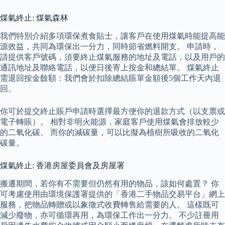
煤氣終止: 煤氣森林
我們特別介紹多項環保煮食貼士，讓客戶在使用煤氣時能提高能
源效益，共同為環保出一分力，同時節省燃料開支。 申請時，
請提供客戶號碼，須要終止煤氣服務的地址及電話，以及用戶的
通訊地址及聯絡電話，以便日後寄上按金和總結單。 煤氣終止
需退回按金餘額：我們會於扣除總結賬單金額後5個工作天內退
回。
你可於提交終止賬戶申請時選擇最方便你的退款方式（以支票或
電子轉賬）。 相對非明火能源，家庭客戶使用煤氣會排放較少
的二氧化碳。 而你的減碳量，可以比擬為植樹所吸收的二氧化
碳量。
煤氣終止: 香港房屋委員會及房屋署
搬遷期間，若你有不需要但仍然有用的物品，該如何處置？ 你
可考慮使用由環境保護署提供的「香港二手物品交易平台」網上
服務，把物品轉贈或以象徵式收費轉售給需要的人。 這樣既可
減少廢物，亦可循環再用，為環保工作出一分力。 不少註冊用