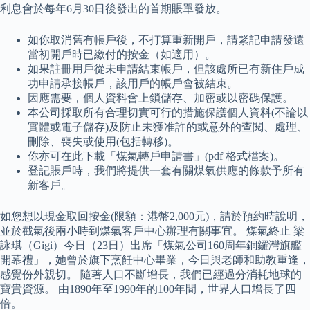
利息會於每年6月30日後發出的首期賬單發放。
如你取消舊有帳戶後，不打算重新開戶，請緊記申請發還
當初開戶時已繳付的按金（如適用）。
如果註冊用戶從未申請結束帳戶，但該處所已有新住戶成
功申請承接帳戶，該用戶的帳戶會被結束。
因應需要，個人資料會上鎖儲存、加密或以密碼保護。
本公司採取所有合理切實可行的措施保護個人資料(不論以
實體或電子儲存)及防止未獲准許的或意外的查閱、處理、
刪除、喪失或使用(包括轉移)。
你亦可在此下載「煤氣轉戶申請書」(pdf 格式檔案)。
登記賬戶時，我們將提供一套有關煤氣供應的條款予所有
新客戶。
如您想以現金取回按金(限額：港幣2,000元)，請於預約時說明，
並於截氣後兩小時到煤氣客戶中心辦理有關事宜。 煤氣終止 梁
詠琪（Gigi）今日（23日）出席「煤氣公司160周年銅鑼灣旗艦
開幕禮」，她曾於旗下烹飪中心畢業，今日與老師和助教重逢，
感覺份外親切。 隨著人口不斷增長，我們已經過分消耗地球的
寶貴資源。 由1890年至1990年的100年間，世界人口增長了四
倍。