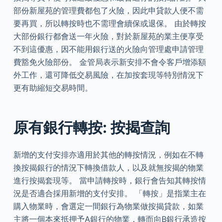
部份新屋苑的管理費都包了火險，因此申貸款人便不需
要再買，所以轉按時也不需理會續保或退保。 由於轉按
大部份銀行都會送一年火險，對於新屋苑的業主便享受
不到這優惠，因不能用銀行送的火險向管理處申請管理
費豁免火險部份。 金管局表示新安排不會令客戶增添額
外工作，還可降低交易風險，在加按套現等特別情況下
更有助縮短交易時間。
原有銀行轉按: 按揭查詢
新增的支付安排亦適用於其他的轉按情況，例如在不轉
換按揭銀行的情況下轉換借款人，以及就無按揭的物業
進行按揭套現等。 當申請轉按時，銀行會告知其轉按情
況是否適合採用新增的支付安排。 「轉按」是指業主在
購入物業時，會選定一間銀行為物業做按揭貸款，如業
主將一個本來抵押予A銀行的物業，轉而向B銀行承造按