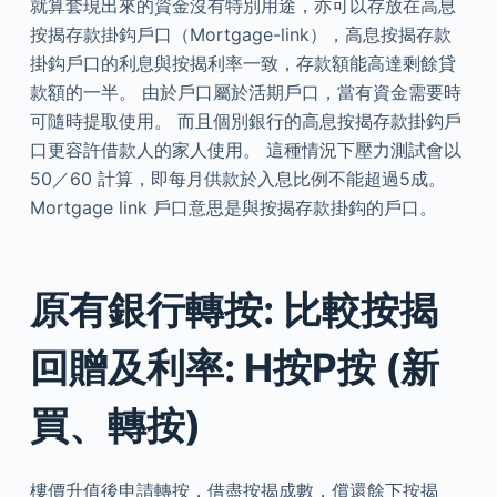
就算套現出來的資金沒有特別用途，亦可以存放在高息
按揭存款掛鈎戶口（Mortgage-link），高息按揭存款
掛鈎戶口的利息與按揭利率一致，存款額能高達剩餘貸
款額的一半。 由於戶口屬於活期戶口，當有資金需要時
可隨時提取使用。 而且個別銀行的高息按揭存款掛鈎戶
口更容許借款人的家人使用。 這種情況下壓力測試會以
50／60 計算，即每月供款於入息比例不能超過5成。
Mortgage link 戶口意思是與按揭存款掛鈎的戶口。
原有銀行轉按: 比較按揭
回贈及利率: H按P按 (新
買、轉按)
樓價升值後申請轉按，借盡按揭成數，償還餘下按揭