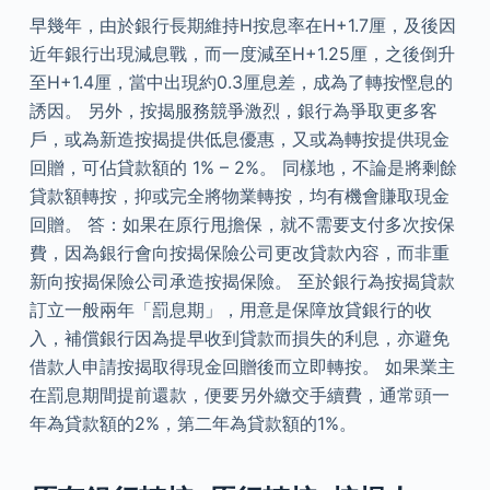
早幾年，由於銀行長期維持H按息率在H+1.7厘，及後因
近年銀行出現減息戰，而一度減至H+1.25厘，之後倒升
至H+1.4厘，當中出現約0.3厘息差，成為了轉按慳息的
誘因。 另外，按揭服務競爭激烈，銀行為爭取更多客
戶，或為新造按揭提供低息優惠，又或為轉按提供現金
回贈，可佔貸款額的 1% – 2%。 同樣地，不論是將剩餘
貸款額轉按，抑或完全將物業轉按，均有機會賺取現金
回贈。 答：如果在原行甩擔保，就不需要支付多次按保
費，因為銀行會向按揭保險公司更改貸款內容，而非重
新向按揭保險公司承造按揭保險。 至於銀行為按揭貸款
訂立一般兩年「罰息期」，用意是保障放貸銀行的收
入，補償銀行因為提早收到貸款而損失的利息，亦避免
借款人申請按揭取得現金回贈後而立即轉按。 如果業主
在罰息期間提前還款，便要另外繳交手續費，通常頭一
年為貸款額的2%，第二年為貸款額的1%。