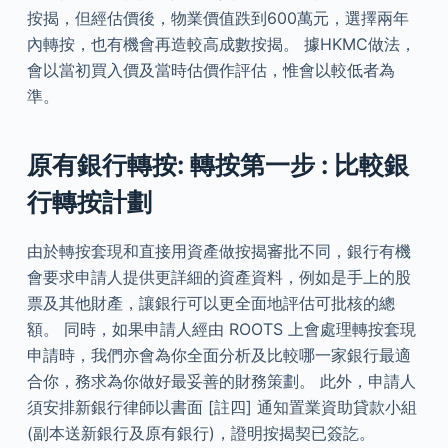
按揭，但經估價後，物業價值跌到600萬元，選擇兩年
內轉按，也有機會再造較高成數按揭。 據HKMC做法，
會以當初買入價及當時估價作評估，惟會以較低者為
準。
原有銀行轉按: 轉按第一步 : 比較銀
行轉按計劃
由於轉按套現和直接用資產做按揭審批不同，銀行有機
會要求申請人提供更詳細的資產資料，例如是手上的股
票及其他財產，讓銀行可以更全面地評估可批核的總
額。 同時，如果申請人經由 ROOTS 上會處理轉按套現
申請時，我們亦會為你全面分析及比較哪一家銀行最適
合你，務求為你做好最妥善的財務策劃。 此外，申請人
須安排新銀行律師以書面 [註四] 通知置業資助貸款小組
(副本送新銀行及原有銀行)，證明按揭契已簽訖。