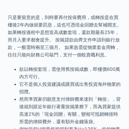
只是要留意的是，到時要再付按保費用，或轉按是在買
樓後2年內做就要罰息，這也可憑現金回贈去幫補開支。
如果轉按過程中是想造高成數套現，還款期最長25年，
而月入要求都會提升。 按揭貸款由齊文件申請到銀行放
款，一般需時兩至三個月。 如果急需從物業套金周轉，
往往只能向財務公司敲門，支付一個較貴嘅利息。
欲以轉按套現，需使用舊按揭成數，即樓價600萬
內方可行。
它不是個人投資建議或購買或出售投資海外物業的
招攬。
然而準買家仍願意支付律師費來達到「轉按」，背
後就則跟近年銀行著重按揭業務下，而為買家提供
高達2%的「現金回贈」有關，變相可抵銷轉按時
所需的律師費外，還有額外金錢落袋。