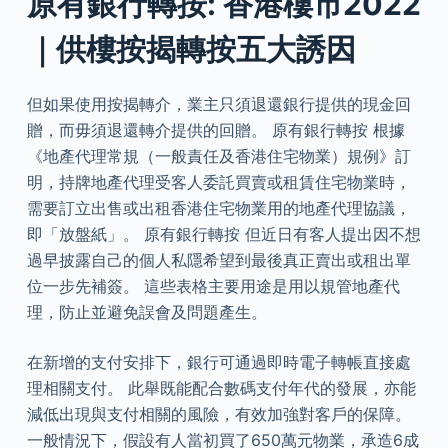
原有銀行轉按: 香港樓市2022
｜供樓按揭轉按五大誘因
但如果使用按揭轉介，業主只須退還銀行提供的現金回
贈，而毋須退還轉介提供的回贈。 原有銀行轉按 根據
《地產代理常規（一般責任及香港住宅物業）規例》訂
明，持牌地產代理受客人委託買賣或租賃住宅物業時，
需要訂立出售或出租香港住宅物業用的地產代理協議，
即「放盤紙」。 原有銀行轉按 但近日有客人提出因不想
過早披露自己的個人私隱希望到最後真正賣出或租出單
位一步先補簽。 這些表格主要用途是用以規管地產代
理，防止並避免誤會及問題產生。
在新增的支付安排下，銀行可通過即時電子轉帳直接處
理相關支付。 此舉既能配合數碼支付年代的發展，亦能
減低出現與支付相關的風險，有效加強對客戶的保障。
一般情況下，假設有人當初買了650萬元物業，承造6成