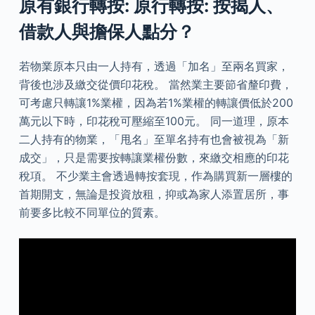
原有銀行轉按: 原行轉按: 按揭人、
借款人與擔保人點分？
若物業原本只由一人持有，透過「加名」至兩名買家，
背後也涉及繳交從價印花稅。 當然業主要節省釐印費，
可考慮只轉讓1%業權，因為若1%業權的轉讓價低於200
萬元以下時，印花稅可壓縮至100元。 同一道理，原本
二人持有的物業，「甩名」至單名持有也會被視為「新
成交」，只是需要按轉讓業權份數，來繳交相應的印花
稅項。 不少業主會透過轉按套現，作為購買新一層樓的
首期開支，無論是投資放租，抑或為家人添置居所，事
前要多比較不同單位的質素。