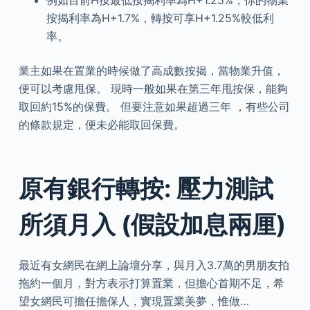
例如目前H按最低按揭利率為H+1.25%，你的物業
按揭利率為H+1.7%，轉按可享H+1.25%較低利
率。
業主如果在置業的時候做了高成數按揭，當物業升值，
便可以考慮甩保。 現時一般如果在第三年甩按保，能夠
取回約15%的保費。 但要注意如果超過三年 ，有些公司
的條款規定，便未必能取回保費。
原有銀行轉按: 壓力測試
所須月入 (假設加息兩厘)
最近有女網民在網上論壇分享，與月入3.7萬的男朋友拍
拖約一個月，對方表示打算置業，但擔心首期不足，希
望女網民可擔任擔保人，實現置業美夢，惟做…