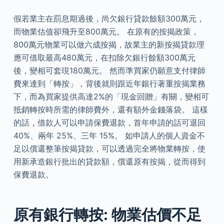
假若業主在罰息期過後，尚欠銀行貸款餘額300萬元，
而物業估值卻飛升至800萬元。 在原有的按揭政策，
800萬元物業可以做六成按揭，故業主的新按揭貸款理
應可借取最高480萬元，在扣除欠銀行餘額300萬元
後，變相可套現180萬元。 然而準買家仍願意支付律師
費來達到「轉按」，背後就則跟近年銀行著重按揭業務
下，而為買家提供高達2%的「現金回贈」有關，變相可
抵銷轉按時所需的律師費外，還有額外金錢落袋。 這樣
的話，借款人可以申請保費退款，首年申請的話可退回
40%、兩年 25%、三年 15%。 如申請人的個人資金不
足以償還整筆按揭貸款，可以透過完全將物業轉按，使
用新承造銀行批出的貸款額，償還原有按揭，從而得到
保費退款。
原有銀行轉按: 物業估價不足