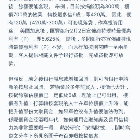
後，餘額便能套現。 舉例，目前按揭餘額為300萬，樓
價700萬的物業，轉按最多借6成，即420萬。 因此，便
有120萬（420萬-300萬）可套現落袋，作為投資用
途。 美國加息後，匯豐銀行2月2日宣佈維持現時最優惠
利率（P），即5.625%。 隨後，多間銀行亦宣佈維持現
時最優惠利率（P）不變。 而原行加按則需時一至兩星
期，客人提供相關文件予銀行審批，完成審批即可放
款。
但相反，若之後銀行減息或增加回贈，則可向銀行申請
新的按息及回贈。 若物業於多年前買入，樓價已大升，
按揭餘額佔樓價已一定低於5成，理論上已可出租。 樓
價有升值：打算轉按套現的人士在單位樓價上升時，能
把升值部份太取資金，如果單位沒有升值便無法做到。
係呢個資金泛濫嘅年代，如何運用金融知識及善用借貸
力為非常重要嘅一環。 熱於研究「按揭財技」，閒時寫
寫文分享下所見所聞千奇百趣嘅按揭個案。