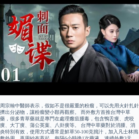
周宗翰中醫師表示，假如不是很嚴重的粉瘤，可以先用火針扎針
擠出分泌物，讓粉瘤變小顆再觀察。 而外敷方首推台灣中草
藥，很多青草藥就是專門在處理癰疽腫毒，包含鴨舌癀、虎咬
癀、大丁癀、蒲公英葉、八卦癀等。 台灣中草藥對於消腫、消
炎特別有效，使用方式通常是鮮草50-100克搗汁，加入凡士林搗
敷外用，再用紗布蓋起，每隔6小時換1次藥液，連續外敷3天，