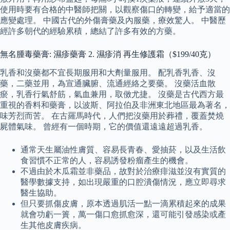
使用時要有合格的中醫師把關，以觀察傷口的轉變，給予適當的
應變處理。 中國古代的外傷膏藥及內服藥，療效驚人。 中醫歷
經許多朝代的經驗累積，總結了許多有效的方藥。
無名腫毒藥膏: 濕疹藥膏 2. 濕疹消 再生修護霜（$199/40克）
乳香和沒藥都不宜長期服用和大劑量服用。 配乳香乳香、沒
藥，二藥並用，為宣通臟腑、流通經絡之要藥。 沒藥活血散
瘀，乳香行氣舒筋，氣血兼用，取傚尤捷。 沒藥是古代西方最
重視的香料和藥膏，以波斯、阿拉伯及非洲東北地區最為著名，
味芳烈而苦。 在古羅馬時代，人們把沒藥用於葬禮，覆蓋焚燒
屍體氣味。 曾經有一個時期，它的價值還遠遠超過乳香。
通常天生屬油性膚質、容易長青春、愛抽菸，以及生活飲
食習慣不正常的人，容易誘發粉瘤產生的機會。
不過由於木瓜霜並非藥品，故對於治療痱滋並沒有實質的
醫學數據支持，如出現嚴重的口腔潰傷情況，應立即尋求
醫生協助。
但只要抓傷皮膚，原本透過肌活一點一滴累積起來的成果
就會功虧一簣，萬一傷口愈抓愈深，還可能引發感染或產
生其他皮膚疾病。