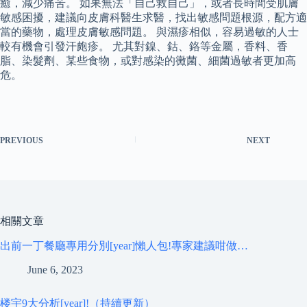
癒，減少痛苦。 如果無法「自己救自己」，或者長時間受肌膚
敏感困擾，建議向皮膚科醫生求醫，找出敏感問題根源，配方適
當的藥物，處理皮膚敏感問題。 與濕疹相似，容易過敏的人士
較有機會引發汗皰疹。 尤其對鎳、鈷、鉻等金屬，香料、香
脂、染髮劑、某些食物，或對感染的黴菌、細菌過敏者更加高
危。
PREVIOUS
NEXT
相關文章
出前一丁餐廳專用分別[year]懶人包!專家建議咁做…
June 6, 2023
楼宇9大分析[year]!（持續更新）