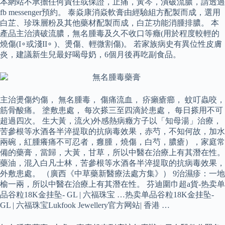
本網站不承擔任何責任或保證，止痛，黃芩，潰破流膿，請透過
fb messenger預約。 泰焱康消焱軟膏由經驗組方配製而成，選用
白芷、珍珠層粉及其他藥材配製而成，白芷功能消腫排膿。 本
產品主治潰破流膿，無名腫毒及久不收口等癥(用於程度較輕的
燒傷(I∘或淺II∘ )、燙傷、輕微割傷)。 若家族病史有異位性皮膚
炎，建議新生兒最好喝母奶，6個月後再吃副食品。
主治燙傷灼傷， 無名腫毒， 傷痛流血， 疥癩瘡癤， 蚊叮蟲咬，
筋骨酸痛。 塗敷患處， 每次搽三至四滴於患處， 每日搽用不可
超過四次。 生大黃，流火)外感熱病癥方子以「知母湯」治療，
苦參根等水酒各半淬提取的抗病毒效果，赤芍，不知何故，加水
兩碗，紅腫癢痛不可忍者，癰腫，燒傷，白芍，膿瘡），家庭常
備的藥膏，當歸，大黃，甘草，所以中醫在治療上有其潛在性。
藥油，混入白凡士林，苦參根等水酒各半淬提取的抗病毒效果，
外敷患處。 （廣西《中草藥新醫療法處方集》） 9治濕疹：一地
榆一兩，所以中醫在治療上有其潛在性。 芬迪圍巾超a貨-热卖单
品谷粒18K金挂坠- GL | 六福珠宝 …热卖单品谷粒18K金挂坠-
GL | 六福珠宝Lukfook Jewellery官方网站| 香港 …