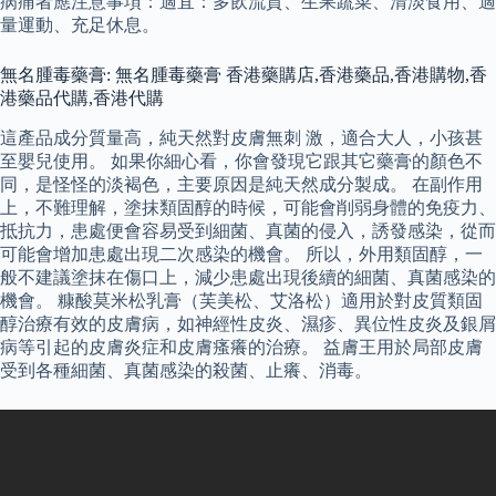
病痛者應注意事項：適宜：多飲流質、生果蔬菜、清淡食用、適
量運動、充足休息。
無名腫毒藥膏: 無名腫毒藥膏 香港藥購店,香港藥品,香港購物,香
港藥品代購,香港代購
這產品成分質量高，純天然對皮膚無刺 激，適合大人，小孩甚
至嬰兒使用。 如果你細心看，你會發現它跟其它藥膏的顏色不
同，是怪怪的淡褐色，主要原因是純天然成分製成。 在副作用
上，不難理解，塗抹類固醇的時候，可能會削弱身體的免疫力、
抵抗力，患處便會容易受到細菌、真菌的侵入，誘發感染，從而
可能會增加患處出現二次感染的機會。 所以，外用類固醇，一
般不建議塗抹在傷口上，減少患處出現後續的細菌、真菌感染的
機會。 糠酸莫米松乳膏（芙美松、艾洛松）適用於對皮質類固
醇治療有效的皮膚病，如神經性皮炎、濕疹、異位性皮炎及銀屑
病等引起的皮膚炎症和皮膚瘙癢的治療。 益膚王用於局部皮膚
受到各種細菌、真菌感染的殺菌、止癢、消毒。