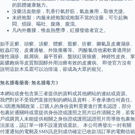
的肌體健康魅力。
沒藥活血散瘀，乳香行氣舒筋，氣血兼用，取傚尤捷。
未經炮製：內服未經炮製或炮製不當的沒藥，可引起胸
悶、煩躁、嘔吐、腹痛、腹瀉。
凡內外癰腫，惟血熱壅滯，紅腫發焮者宜之。
如手足癬、頭癬、須癬、體癬、股癬、疥癬、腳氣及皮膚濕疹、
蚊蟲叮咬、皮膚過敏、外陰瘙癢等。 丙酸氯倍他索軟膏適用於
慢性濕疹、銀屑病、扁平苔蘚、盤狀紅斑狼瘡、神經性皮炎、掌
跖膿皰病等皮質類固醇外用治療有效的皮膚病。 即使官方沒有
說明這款木瓜霜可以治痱滋，卻成為大眾的寵兒。
無名腫毒藥膏: 無名腫毒方3
本網站或會包含第三者提供的資料或其他網站的連結或資源。
我們對於不受我們直接控制的網站及資料，不會承擔任何責任。
6.3因應海關政策，訂購人的身份資料需要進行實名認證，部分
包裹於通關時或需提供身份證或護照之照片以作清關之用，若客
戶或購買人未能提供相關之身份證或護照認證照片而導致包裹無
法派送，該訂單一律不設退貨或退款。 本公司將發出一封有關
付運通知的電郵及SMS訊息到成功確定已收款項訂單的電郵信箱