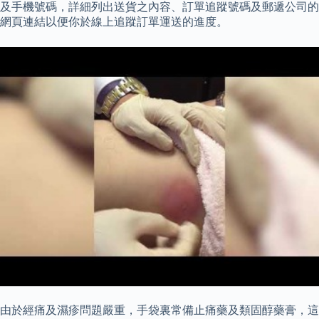
及手機號碼，詳細列出送貨之內容、訂單追蹤號碼及郵遞公司的
網頁連結以便你於線上追蹤訂單運送的進度。
由於經痛及濕疹問題嚴重，手袋裏常備止痛藥及類固醇藥膏，這