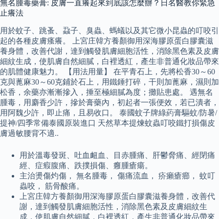
無名腫毒藥膏: 皮膚一直癢起來到底該怎麼辦？日名醫教你緊急
止癢法
用於蚊子、跳蚤、蝨子、臭蟲、螞蟻以及其它微小昆蟲的叮咬引
起的各種皮膚瘙癢。 上宮庄韓方養顏御用深海膠原蛋白膠囊滋
養身體，改善代謝，達到觸發肌膚細胞活性，消除黑色素及皮膚
細紋生成，使肌膚自然細膩，白裡透紅，產生非普通化妝品帶來
的肌體健康魅力。 【用法用量】 在平青石上，先將松香30～60
克與蓖麻30～60克鋪於石上，用鐵錘打碎，干則加蓖麻，濕則加
松香，余藥亦漸漸摻入，捶至極細膩為度；攤貼患處。 遇無名
腫毒，用麝香少許，摻於膏藥內，初起者一張便效，若已潰者，
用阿魏少許，即止痛，且易收口。 泰國蚊子牌綠葯膏驅蚊/防暑/
提神/四季常備泰國原裝進口 天然草本提煉蚊蟲叮咬鐵打損傷皮
膚過敏腰背不適..
用於溫毒發斑、吐血衄血、目赤腫痛、肝鬱脅痛、經閉痛
經、症瘕腹痛、跌撲損傷、癰腫瘡瘍。
主治燙傷灼傷， 無名腫毒， 傷痛流血， 疥癩瘡癤， 蚊叮
蟲咬， 筋骨酸痛。
上宮庄韓方養顏御用深海膠原蛋白膠囊滋養身體，改善代
謝，達到觸發肌膚細胞活性，消除黑色素及皮膚細紋生
成，使肌膚自然細膩，白裡透紅，產生非普通化妝品帶來