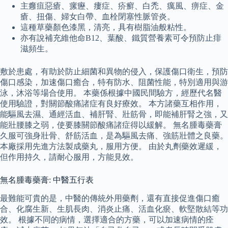
主癰疽惡瘡、瘰癧、瘻症、疥癬、白禿、癘風、痹症、金
瘡、扭傷、婦女白帶、血栓閉塞性脈管炎。
這種草藥顏色漆黑，清亮，具有樹脂油般粘性。
亦有說補充維他命B12、葉酸、鐵質營養素可令預防止痱
滋頻生。
敷於患處，有助於防止細菌和異物的侵入，保護傷口衛生，預防
傷口感染，加速傷口癒合，特有防水、阻菌性能，特別適用與游
泳，沐浴等場合使用。 本藥係根據中國民間驗方，經歷代名醫
使用驗證，對關節酸痛諸症有良好療效。 本方諸藥互相作用，
能驅風去濕、通經活血、補肝腎、壯筋骨，即能補肝腎之強，又
能壯腰膝之弱，使要膝關節酸痛諸症得以緩解。 無名腫毒藥膏
久服可強身壯骨、舒筋活血，是為驅風去痛、強筋壯體之良藥。
本廠採用先進方法製成藥丸，服用方便。 由於丸劑藥效遲緩，
但作用持久，請耐心服用，方能見效。
無名腫毒藥膏: 中醫五行表
最難能可貴的是，中醫的傳統外用藥劑，還有直接促進傷口癒
合、化腐生新、生肌長肉、消炎止痛、活血化瘀、軟堅散結等功
效。 根據不同的病情，選擇適合的方藥，可以加速病情的痊