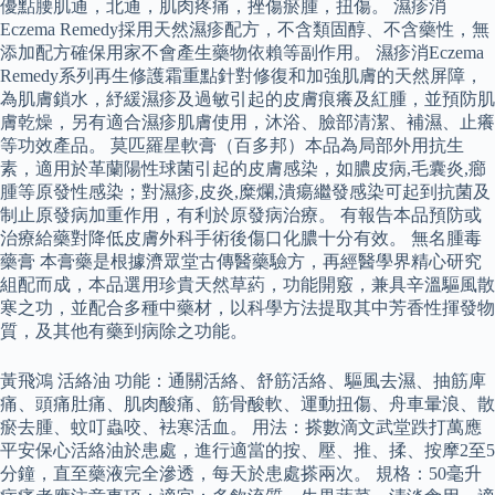
優點腰肌通，北通，肌肉疼痛，挫傷瘀腫，扭傷。 濕疹消
Eczema Remedy採用天然濕疹配方，不含類固醇、不含藥性，無
添加配方確保用家不會產生藥物依賴等副作用。 濕疹消Eczema
Remedy系列再生修護霜重點針對修復和加強肌膚的天然屏障，
為肌膚鎖水，紓緩濕疹及過敏引起的皮膚痕癢及紅腫，並預防肌
膚乾燥，另有適合濕疹肌膚使用，沐浴、臉部清潔、補濕、止癢
等功效產品。 莫匹羅星軟膏（百多邦）本品為局部外用抗生
素，適用於革蘭陽性球菌引起的皮膚感染，如膿皮病,毛囊炎,癤
腫等原發性感染；對濕疹,皮炎,糜爛,潰瘍繼發感染可起到抗菌及
制止原發病加重作用，有利於原發病治療。 有報告本品預防或
治療給藥對降低皮膚外科手術後傷口化膿十分有效。 無名腫毒
藥膏 本膏藥是根據濟眾堂古傳醫藥驗方，再經醫學界精心研究
組配而成，本品選用珍貴天然草葯，功能開竅，兼具辛溫驅風散
寒之功，並配合多種中藥材，以科學方法提取其中芳香性揮發物
質，及其他有藥到病除之功能。
黃飛鴻 活絡油 功能：通關活絡、舒筋活絡、驅風去濕、抽筋庳
痛、頭痛肚痛、肌肉酸痛、筋骨酸軟、運動扭傷、舟車暈浪、散
瘀去腫、蚊叮蟲咬、袪寒活血。 用法：搽數滴文武堂跌打萬應
平安保心活絡油於患處，進行適當的按、壓、推、揉、按摩2至5
分鐘，直至藥液完全滲透，每天於患處搽兩次。 規格：50毫升