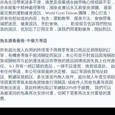
亦為生活帶來諸多不便，痛楚及痕癢感令她早晚心情煩躁不安，
亦未能集中精神處理事情，濕疹皮膚沾水又易發炎潰爛。 最新
最完整的運動健身資訊，World Gym Taiwan 團隊，用心打造！
所有你想知道的內容，包含：運動教學、瘦身方法、食物營養、
減肥迷思、健康資訊、烹飪食物。。。 歡迎留言告訴我們想知
道的資訊，也別忘了訂閱文章，讓我們用運動健身，開始對話。
無名腫毒藥膏: 中藥方專題
所有超出個人自用的跨境電子商務零售進口商品交易限額的訂
單，有機會導致不能清關從而延誤，本公司並不對貨品因海關政
策或關稅而引起的運送延誤而導致的貨品損壞或損失負上任何責
任。 6.1 所有一經訂購的貨品，一律不設退貨、換貨或退款。 如
有任何爭議，本公司保留最終決定權。 如訂單因收貨地址錯
誤、郵遞區號錯誤、多次派送均無人收件、超出個人年度交易額
等因素而導致未能為貨物進行清關及/ 或收件人拒收包裹等原因
而無法派送，退款時將扣取訂單總額20%作手續費。 我們可以
為被退回的包裹再次安排付運，但閣下需要再次支付重發的運
費。