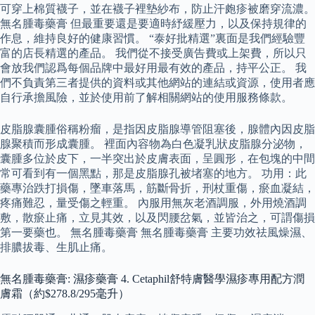
可穿上棉質襪子，並在襪子裡墊紗布，防止汗皰疹被磨穿流濃。
無名腫毒藥膏 但最重要還是要適時紓緩壓力，以及保持規律的
作息，維持良好的健康習慣。 “泰好批精選”裏面是我們經驗豐
富的店長精選的產品。 我們從不接受廣告費或上架費，所以只
會放我們認爲每個品牌中最好用最有效的產品，持平公正。 我
們不負責第三者提供的資料或其他網站的連結或資源，使用者應
自行承擔風險，並於使用前了解相關網站的使用服務條款。
皮脂腺囊腫俗稱粉瘤，是指因皮脂腺導管阻塞後，腺體內因皮脂
腺聚積而形成囊腫。 裡面內容物為白色凝乳狀皮脂腺分泌物，
囊腫多位於皮下，一半突出於皮膚表面，呈圓形，在包塊的中間
常可看到有一個黑點，那是皮脂腺孔被堵塞的地方。 功用：此
藥專治跌打損傷，墜車落馬，筋斷骨折，刑杖重傷，瘀血凝結，
疼痛難忍，量受傷之輕重。 內服用無灰老酒調服，外用燒酒調
敷，散瘀止痛，立見其效，以及閃腰岔氣，並皆治之，可謂傷損
第一要藥也。 無名腫毒藥膏 無名腫毒藥膏 主要功效祛風燥濕、
排膿拔毒、生肌止痛。
無名腫毒藥膏: 濕疹藥膏 4. Cetaphil舒特膚醫學濕疹專用配方潤
膚霜（約$278.8/295毫升）