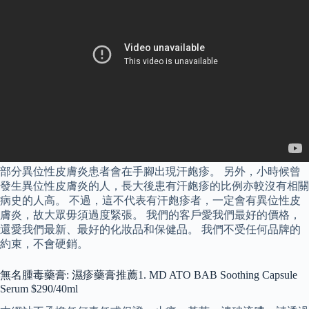
部分異位性皮膚炎患者會在手腳出現汗皰疹。 另外，小時候曾
發生異位性皮膚炎的人，長大後患有汗皰疹的比例亦較沒有相關
病史的人高。 不過，這不代表有汗皰疹者，一定會有異位性皮
膚炎，故大眾毋須過度緊張。 我們的客戶愛我們最好的價格，
還愛我們最新、最好的化妝品和保健品。 我們不受任何品牌的
約束，不會硬銷。
無名腫毒藥膏: 濕疹藥膏推薦1. MD ATO BAB Soothing Capsule
Serum $290/40ml