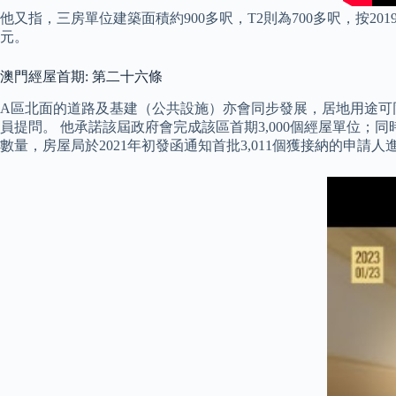
他又指，三房單位建築面積約900多呎，T2則為700多呎，按201
元。
澳門經屋首期: 第二十六條
A區北面的道路及基建（公共設施）亦會同步發展，居地用途可同
員提問。 他承諾該屆政府會完成該區首期3,000個經屋單位；
數量，房屋局於2021年初發函通知首批3,011個獲接納的申