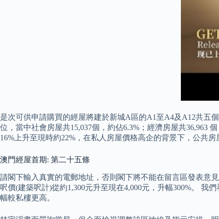
是次可供申請購買的經屋將建於新城A區的A1至A4及A12共五個地段，
位，當中社會房屋共15,037個，約佔6.3%；經濟房屋共36,963
16%上升至現時約22%，在私人房屋價格高企的背景下，公共
澳門經屋首期: 第二十五條
請閣下輸入真實的電郵地址，否則閣下將不能在留言區發表意見，謝謝。
呎價(建築呎計)從約1,300元升至現在4,000元，升幅300%。 
幅較私樓更高。