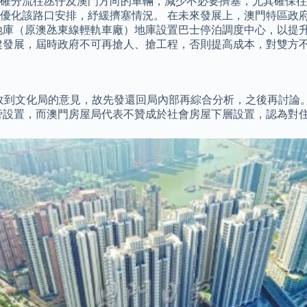
確分流往氹仔及澳門方向的車輛，減少不必要擠塞，尤其確保往
化該路口安排，紓緩擠塞情況。 在未來發展上，澳門特區政府計
地庫（原澳氹東線輕軌車廠）地庫設置巴士停泊調度中心，以提升
建發展，屆時政府不可再搶人、搶工程，否則提高成本，對雙方
收到文化局的意見，故先發還回局內部再綜合分析，之後再討論。 
旁設置，而澳門房屋局代表不贊成於社會房屋下層設置，認為對