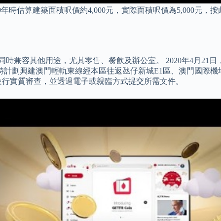
9年時估算建築面積呎價約4,000元，實際面積呎價為5,000元，
時兼容其他用途，尤其零售、餐飲及辦公室。 2020年4月21
同時計劃興建澳門輕軌東線經本區往返氹仔新城E1區、澳門國際機
請人進行實質審查，並透過電子或親臨方式提交所需文件。