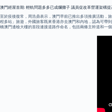
澳門經屋首期: 輕軌問題多多已成爛攤子 議員促改革營運架構提
至於疫後復常，周浩鼎表示，澳門早前已推出多項推廣活動，旅
程多站」旅遊，外國旅客既來香港亦去澳門和內地，認為可帶到各
橋澳門邊檢大樓的首段連接道路作命名，包括兩條主幹道和一個