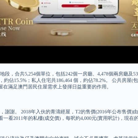
合共5,254個單位，包括242個一房廳、4,478個兩房廳及534個
 個，約佔15.5%；私人住宅共186,464 個，約佔78.2%。 公
房屋在滿足澳門居民住屋需求上發揮日益重要的作用。
 2018年入伙的青濤經屋，T2的售價(2016年公布售價)由8
我們看一看2011年的私樓(成交價)，每呎約4,000元(實用呎計)，現