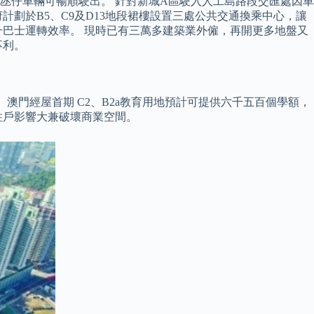
氹仔車輛可暢順駛出。 針對新城A區駛入人工島路段交匯處因車
劃於B5、C9及D13地段裙樓設置三處公共交通換乘中心，讓
巴士運轉效率。 現時已有三萬多建築業外僱，再開更多地盤又
不利。
澳門經屋首期 C2、B2a教育用地預計可提供六千五百個學額，
住戶影響大兼破壞商業空間。