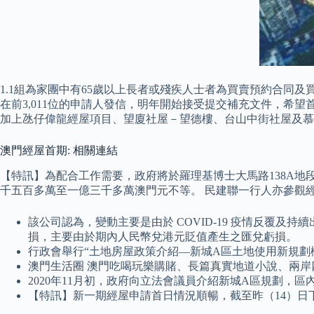
1.1組為家團中有65歲以上長者或殘疾人士者為買賣預約合同及
在前3,011位的申請人發信，明年開始接受提交補充文件，希望
加上氹仔偉龍經屋項目、望廈社屋－望德樓、台山中街社屋及慕
澳門經屋首期: 相關連結
【特訊】為配合工作需要，政府將於羅理基博士大馬路138A地
千五百多萬至一億三千多萬澳門元不等。 民建聯一行人亦參觀
該公司認為，變動主要是由於 COVID-19 疫情反覆
損，主要由於期內人民幣兌港元貶值產生之匯兌虧損。
行政會舉行“土地房屋政策介紹—新城A區土地使用新規劃
澳門生活圈 澳門吃喝玩樂購賭、長篇真實地道小說、兩
2020年11月初，政府向立法會議員介紹新城A區規劃，
【特訊】新一期經屋申請首日情況順暢，截至昨（14）日