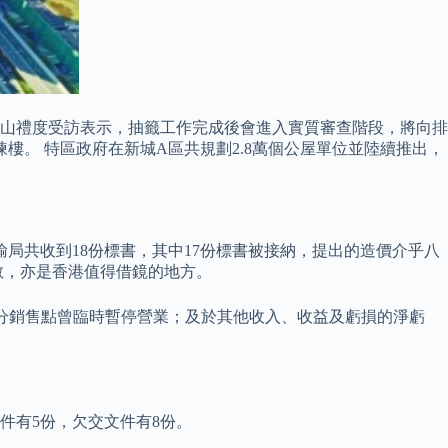
者。 山禮度受訪表示，抽籤工作完成後會進入實質審查階段，將向排
揀樓。 特區政府在新城A區共規劃2.8萬個公屋單位並陸續推出，
局共收到18份標書，其中17份標書被接納，提出的造價介乎八
敞，亦是香港值得借鏡的地方。
的部分銷售點曾臨時暫停營業；及於其他收入、收益及虧損的淨虧
。
件有5份，欠交文件有8份。