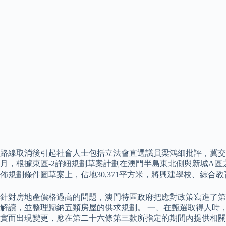
路線取消後引起社會人士包括立法會直選議員梁鴻細批評，冀交通事
月，根據東區-2詳細規劃草案計劃在澳門半島東北側與新城A區之
佈規劃條件圖草案上，佔地30,371平方米，將興建學校、綜合
針對房地產價格過高的問題，澳門特區政府把應對政策寫進了第
解讀，並整理歸納五類房屋的供求規劃。 一、在甄選取得人時
實而出現變更，應在第二十六條第三款所指定的期間內提供相關