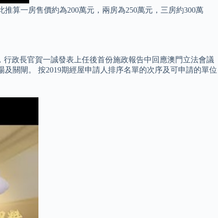
按此推算一房售價約為200萬元，兩房為250萬元，三房約300萬
日，行政長官賀一誠發表上任後首份施政報告中回應澳門立法會議
場及關閘。 按2019期經屋申請人排序名單的次序及可申請的單位