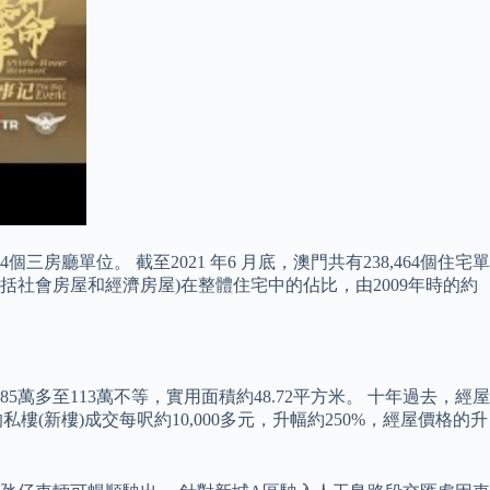
三房廳單位。 截至2021 年6 月底，澳門共有238,464個住宅單
共房屋(包括社會房屋和經濟房屋)在整體住宅中的佔比，由2009年時的約
5萬多至113萬不等，實用面積約48.72平方米。 十年過去，經屋
在的私樓(新樓)成交每呎約10,000多元，升幅約250%，經屋價格的升