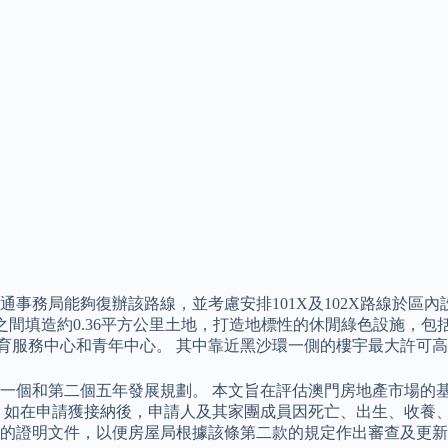
務局能夠復辦該路線，並考慮安排101X及102X路線於區內設
間填造約0.36平方公里土地，打造地標性的休閒綠色設施，包括
教育服務中心和青年中心。 其中靠近黑沙環一側的樓宇最大許可高度
一個和第二個五年發展規劃。 本文旨在評估澳門房地產市場的
，如在申請獲接納後，申請人及其家團成員因死亡、出生、收養
的證明文件，以便房屋局根據該條第二款的規定作出審查及更新