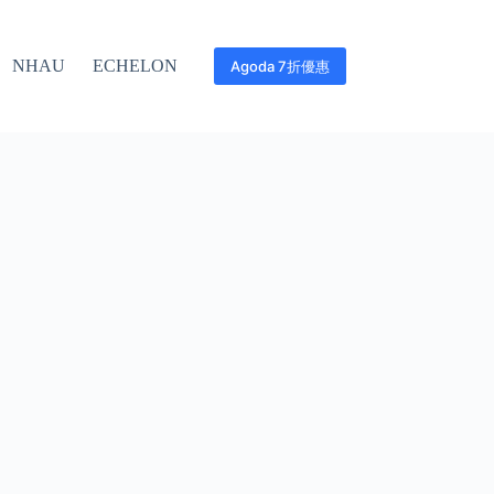
NHAU
ECHELON
Agoda 7折優惠