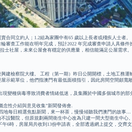
買賣合同立約人；1.2組為家團中有65 歲以上長者或殘疾人士
首輪審查工作能在明年完成，預計2022 年完成審查申請人具條件
拉士社屋，未來公屋會有穩定的供應量，相信能滿足公屋需求。
段興建檢察院大樓。 工程（第一期）昨日公開開標，土地工務運輸
經屋示範單位，他們指澳門有最低面積指引，因此房間空間頗寬
及持續出現變種病毒導致消費者情緒低迷，及集團於中國多個城市
概念性介紹與意見收集”新聞發佈會.
岸四地每日精選焦點新聞，來一杯茶，慢慢傾聽我們澳門的故事…
區內不設醫院，但原規劃兩間衛生中心改為只建一間大型衛生中心
下午6時，房屋局共收到13份申請表，全部透過網上提交，交齊文