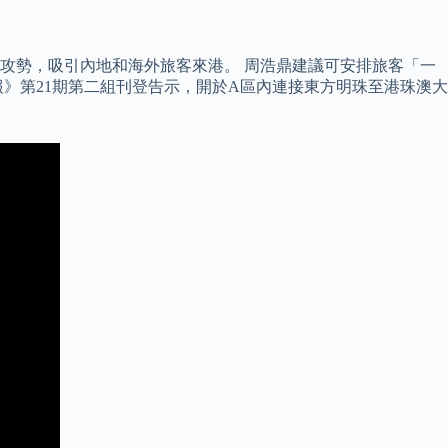
攻勢，吸引內地和海外旅客來港。 周浩鼎建議可安排旅客「一
報》第21期第二組刊登告示，開於A區內連接東方明珠至港珠澳大