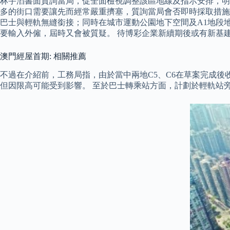
林宇滔書面質詢當局，促全面檢視調整該區地線及指示安排，明
多的街口需要讓先而經常嚴重擠塞，質詢當局會否即時採取措施優
巴士與輕軌無縫銜接；同時在城市運動公園地下空間及A1地段
要輸入外僱，屆時又會被質疑。 待博彩企業新續期後或有新基
澳門經屋首期: 相關推薦
不過在介紹前，工務局指，由於當中兩地C5、C6在草案完成後
但因限高可能受到影響。 至於巴士轉乘站方面，計劃於輕軌站