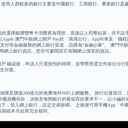
，使用人群較多的銀行主要是中國銀行、工商銀行、農業銀行及建
手續費，因此選擇銀聯雙幣卡消費更為理想，直接以人民幣結算，亦不
以Apple 澳門中銀網上開戶 Pay於「滴滴出行」App叫車及
付等金融服務的網上銀行渠道，品牌為“金融@家”。 澳門中銀
使用網上銀行資訊，您亦可參閱其它有關網上保安的資訊。
開戶 確認後，申請人只需按預約時間，並帶齊所需文件前往分行
版支付寶。
障及價值200港元的免費海外WiFi上網服務。 旅行出發當日
於櫃員機存款，須留意每間銀行的最低存款要求不一，以小編於福田
下，登入網上銀行，設定交易密碼。 之後便可用手機App「中
內容與紙本月結單完全相同。