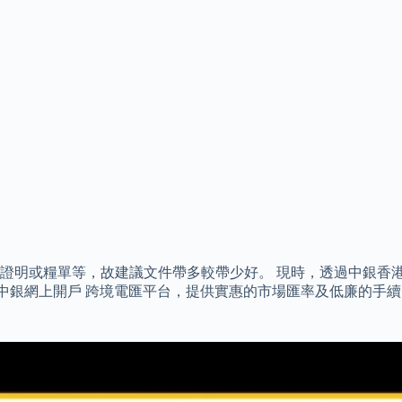
證明或糧單等，故建議文件帶多較帶少好。 現時，透過中銀香港
 澳門中銀網上開戶 跨境電匯平台，提供實惠的市場匯率及低廉的