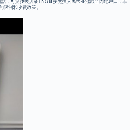
話，可於找換店或TNG直接兌換人民幣並滙款至內地戶口，非
對的限制和收費政策。