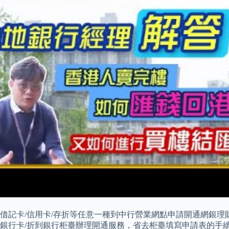
借記卡/信用卡/存折等任意一種到中行營業網點申請開通網銀理
銀行卡/折到銀行柜臺辦理開通服務，省去柜臺填寫申請表的手續