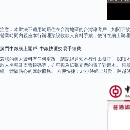
注意：本辦法不適用於居住在台灣地區的台灣籍客戶，如閣下欲
營業時間內親臨本行辦理預設收款人資料手續，便可在網上辦理匯款。 採用 
澳門中銀網上開戶: 中銀快匯交易手續費
若您的個人資料有任何更改，請記得通知本行作出修正。 閱讀
款人名稱及支票銀碼等，亦可視為紙張支票的電子對應本。 匯
幄，體驗貼心的匯款服務。 方便快捷：24小時網上服務，跨越