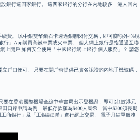
設銀行這四家銀行。 這四家銀行的分行在內地較多，港人回內
設手續費。 以中銀雙幣鑽石卡透過銀聯閃付交易，即可賺額外4%現
「攜程旅行」App購買高鐵車票或火車票。 個人網上銀行是指通過互聯
網上開戶 如何安全使用「中國銀行網上銀行 個人服務」？ 請您
開立戶口便可。 只要在開戶時提供已實名認證的內地手機號碼，
，只要在香港國際機場全線中華書局出示登機證，即可以1蚊港元
口岸申請為例，最低存款額為$400人民幣，當中$300須長期
國工商銀行」及「工銀融E聯」進行網上交易。 電子月結單服務