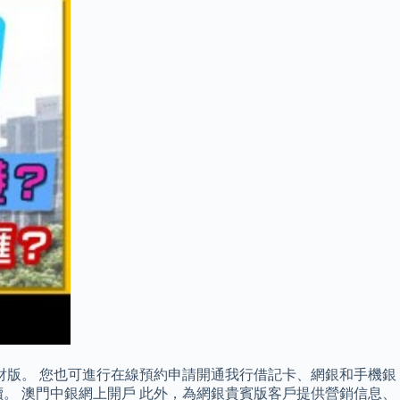
財版。 您也可進行在線預約申請開通我行借記卡、網銀和手機銀
。 澳門中銀網上開戶 此外，為網銀貴賓版客戶提供營銷信息、