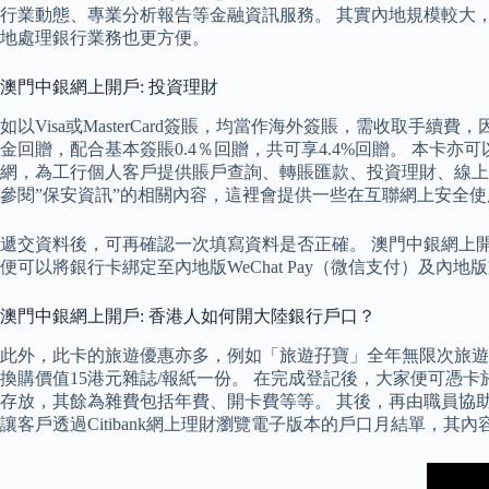
行業動態、專業分析報告等金融資訊服務。 其實內地規模較大
地處理銀行業務也更方便。
澳門中銀網上開戶: 投資理財
如以Visa或MasterCard簽賬，均當作海外簽賬，需收取
金回贈，配合基本簽賬0.4％回贈，共可享4.4%回贈。 本卡亦可
網，為工行個人客戶提供賬戶查詢、轉賬匯款、投資理財、線上支
參閱”保安資訊”的相關內容，這裡會提供一些在互聯網上安全
遞交資料後，可再確認一次填寫資料是否正確。 澳門中銀網上
便可以將銀行卡綁定至內地版WeChat Pay（微信支付）及內地
澳門中銀網上開戶: 香港人如何開大陸銀行戶口？
此外，此卡的旅遊優惠亦多，例如「旅遊孖寶」全年無限次旅遊保
換購價值15港元雜誌/報紙一份。 在完成登記後，大家便可憑卡
存放，其餘為雜費包括年費、開卡費等等。 其後，再由職員協助
讓客戶透過Citibank網上理財瀏覽電子版本的戶口月結單，其