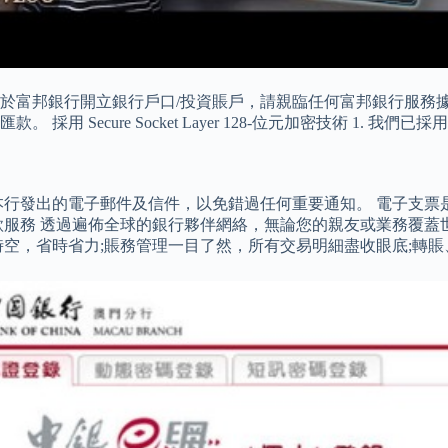
於富邦銀行開立銀行戶口/投資賬戶，請親臨任何富邦銀行服務據
Secure Socket Layer 128-位元加密技術 1. 我們
本行發出的電子郵件及信件，以免錯過任何重要通知。 電子支票
款服務 透過遍佈全球的銀行夥伴網絡，無論您的親友或業務覆蓋
時空，省時省力;賬務管理一目了然，所有交易明細盡收眼底;轉