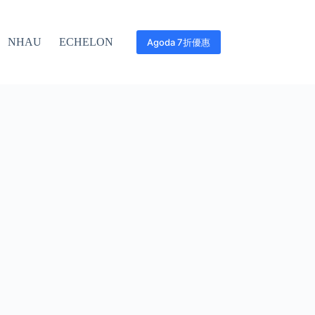
NHAU
ECHELON
Agoda 7折優惠