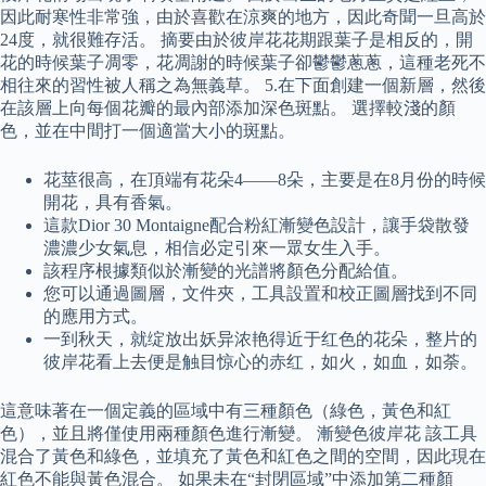
因此耐寒性非常強，由於喜歡在涼爽的地方，因此奇聞一旦高於
24度，就很難存活。 摘要由於彼岸花花期跟葉子是相反的，開
花的時候葉子凋零，花凋謝的時候葉子卻鬱鬱蔥蔥，這種老死不
相往來的習性被人稱之為無義草。 5.在下面創建一個新層，然後
在該層上向每個花瓣的最內部添加深色斑點。 選擇較淺的顏
色，並在中間打一個適當大小的斑點。
花莖很高，在頂端有花朵4——8朵，主要是在8月份的時候
開花，具有香氣。
這款Dior 30 Montaigne配合粉紅漸變色設計，讓手袋散發
濃濃少女氣息，相信必定引來一眾女生入手。
該程序根據類似於漸變的光譜將顏色分配給值。
您可以通過圖層，文件夾，工具設置和校正圖層找到不同
的應用方式。
一到秋天，就绽放出妖异浓艳得近于红色的花朵，整片的
彼岸花看上去便是触目惊心的赤红，如火，如血，如荼。
這意味著在一個定義的區域中有三種顏色（綠色，黃色和紅
色），並且將僅使用兩種顏色進行漸變。 漸變色彼岸花 該工具
混合了黃色和綠色，並填充了黃色和紅色之間的空間，因此現在
紅色不能與黃色混合。 如果未在“封閉區域”中添加第二種顏