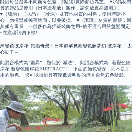
能因每台螢幕不同而有色差，飾品以實際顏色為主。 ♥水晶花材
質的飾品是使用（日本造花液）製作，請勿放置高溫場所。
♥（琉璃）（水晶）（珍珠）及其他材質的材料，使用時請小
心，勿撞擊或掉落地面，以免破損。 ♥（琉璃）材質的髮簪，因
其頗有重量，一般多作為插戴裝飾之用~較不適合用於盤髮固定
~在意者請勿下標!
漸變色彼岸花: 拍攝奇景！日本超罕見漸變色超夢幻 彼岸花 ！太
心動了～
此混合模式為“差異”，類似於“減法”。 此混合模式為“ 漸變色彼
岸花 漸變色彼岸花 SUBTRACT”。 下面的顏色變深，而不是所
用的顏色。 您可以得到具有較低透明度的漂亮自然彩色陰影。