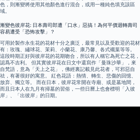
色，則漸變將使用其他顏色進行混合，或用一種純色填充該區
域。
漸變色彼岸花: 日本壽司郎遭「口水」惡搞！為何平價迴轉壽司
容易遭受「恐怖攻擊」？
可用於製作永生花的花材十分之廣泛，最常見以及受歡迎的花材
有：玫瑰、繡球花、茉莉、小蘭花、康乃馨、各式襯葉等等。
這段時期正好與彼岸花的花期吻合，所以有人稱它為死亡之花，
認爲不吉利。 但其實彼岸花在日文中還寫作「曼珠沙華」，來
自梵語，意為「天上之花」，佛經裏記載見此花者，可邪惡自
祛，有著很好的寓意。 紅色花語：熱情、轉生、悲傷的回憶、
放弃、獨立等。 而在日本，彼岸花常開在寺廟、或是墓地間，
而且日本人在九月有掃墓的習俗，一些日曆上也會標明「入彼
岸」、「出彼岸」的日期。