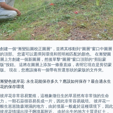
創建一個“漸變貼圖校正圖層”，並將其移動到“圖層”窗口中圖層
的頂部。 您還可以選擇與環境和照明相匹配的顏色。 在漸變圖
層上方創建一個新圖層，然後單擊“圖層”窗口頂部的“剪貼蒙
版”按鈕。 這將在圖層上添加一條垂直線，表明它現在是剪切蒙
版。 現在，您應該擁有一個帶有所選形狀的蒙版的文件夾。
漸變色彼岸花: 永生花能保存多久？應該如何保存？最合適永生
花的保存環境
彼岸花非常容易繁殖，這種象徵往生的草居然有非常強的生命
力，一顆石蒜很容易長成一片，因此非常容易栽培。 彼岸花一
般生崽崽陰森潮濕的地方，由於墳墓一般處於這種環境下，因此
彼岸花情場出現子啊墳墓附近。 由於出生的地方土質是紅土，