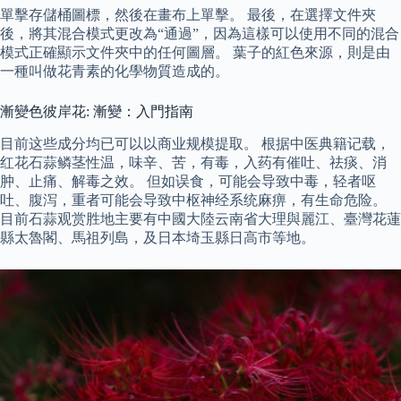
單擊存儲桶圖標，然後在畫布上單擊。 最後，在選擇文件夾
後，將其混合模式更改為“通過”，因為這樣可以使用不同的混合
模式正確顯示文件夾中的任何圖層。 葉子的紅色來源，則是由
一種叫做花青素的化學物質造成的。
漸變色彼岸花: 漸變：入門指南
目前这些成分均已可以以商业规模提取。 根据中医典籍记载，
红花石蒜鳞茎性温，味辛、苦，有毒，入药有催吐、祛痰、消
肿、止痛、解毒之效。 但如误食，可能会导致中毒，轻者呕
吐、腹泻，重者可能会导致中枢神经系统麻痹，有生命危险。
目前石蒜观赏胜地主要有中國大陸云南省大理與麗江、臺灣花蓮
縣太魯閣、馬祖列島，及日本埼玉縣日高市等地。