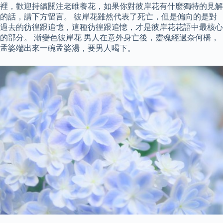
裡，歡迎持續關注老睢養花，如果你對彼岸花有什麼獨特的見解
的話，請下方留言。 彼岸花雖然代表了死亡，但是偏向的是對
過去的彷徨跟追憶，這種彷徨跟追憶，才是彼岸花花語中最核心
的部分。 漸變色彼岸花 男人在意外身亡後，靈魂經過奈何橋，
孟婆端出來一碗孟婆湯，要男人喝下。