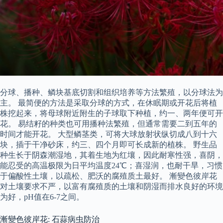
分球、播种、鳞块基底切割和组织培养等方法繁殖，以分球法为
主。 最简便的方法是采取分球的方式，在休眠期或开花后将植
株挖起来，将母球附近附生的子球取下种植，约一、两年便可开
花。 易结籽的种类也可用播种法繁殖，但通常需要二到五年的
时间才能开花。 大型鳞茎类，可将大球放射状纵切成八到十六
块，插于干净砂床，约三、四个月即可长成新的植株。 野生品
种生长于阴森潮湿地，其着生地为红壤，因此耐寒性强，喜阴，
能忍受的高温极限为日平均温度24℃；喜湿润，也耐干旱，习惯
于偏酸性土壤，以疏松、肥沃的腐殖质土最好。 漸變色彼岸花
对土壤要求不严，以富有腐殖质的土壤和阴湿而排水良好的环境
为好，pH值在6-7之间。
漸變色彼岸花: 石蒜病虫防治