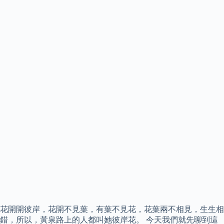
花開開彼岸，花開不見葉，有葉不見花，花葉兩不相見，生生相
錯，所以，黃泉路上的人都叫她彼岸花。 今天我們就先聊到這