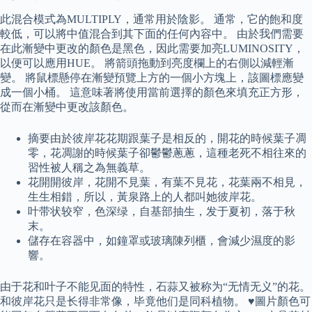
此混合模式為MULTIPLY，通常用於陰影。 通常，它的飽和度
較低，可以將中值混合到其下面的任何內容中。 由於我們需要
在此漸變中更改的顏色是黑色，因此需要加亮LUMINOSITY，
以便可以應用HUE。 將箭頭拖動到亮度欄上的右側以減輕漸
變。 將鼠標懸停在漸變預覽上方的一個小方塊上，該圖標應變
成一個小桶。 這意味著將使用當前選擇的顏色來填充正方形，
從而在漸變中更改該顏色。
摘要由於彼岸花花期跟葉子是相反的，開花的時候葉子凋
零，花凋謝的時候葉子卻鬱鬱蔥蔥，這種老死不相往來的
習性被人稱之為無義草。
花開開彼岸，花開不見葉，有葉不見花，花葉兩不相見，
生生相錯，所以，黃泉路上的人都叫她彼岸花。
叶带状较窄，色深绿，自基部抽生，发于夏初，落于秋
末。
儲存在容器中，如鐘罩或玻璃陳列櫃，會減少濕度的影
響。
由于花和叶子不能见面的特性，石蒜又被称为“无情无义”的花。
和彼岸花只是长得非常像，毕竟他们是同科植物。 ♥圖片顏色可