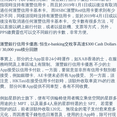
指現時沒持有滙豐信用卡，而且於2019年1月1日或以後沒有取消
過任何滙豐信用卡基本卡。 而HSBC滙豐Red信用卡要求則有少
許不同，同樣須現時沒持有滙豐信用卡，並於2019年4月1日或以
後沒有取消過任何滙豐信用卡基本卡。 交卡數有很多方法，可
以直接以網上銀行付款，或者以提款機、支票等方式，另外，
PPS繳費靈也可以交不同銀行的卡數，非常方便。
滙豐銀行信用卡優惠: 恒生e-banking交稅享高達$300 Cash Dollars
/ 30,000 yuu積分回贈
事實上，部分的士App並非24小時運作，如XAB香港的士，在服
務時間及上車區域上有限制。 滙豐銀行信用卡優惠 不少的士
App接受以信用卡付款，一方面，要留意並非所有信用卡類別都
接受，例如銀聯卡、AE卡便未必所有App接受。 另一方面，須
注意，HKTaxi在接受信用卡付款時，須額外收取車資3%的行政
費。 部分叫車App提供不同車型，各有不同收費。
例如星群的士旗下，便有可供輪椅使用者獨立乘坐空間的星群多
用途的士 MPT，以及最多4人座的星群特選的士 SPT。 若需要
預約的話，前者須額外收取120元。 無現金的電子支付愈來愈多
元化，而因應電子錢包也日漸普及，使用的士App時，除可付現