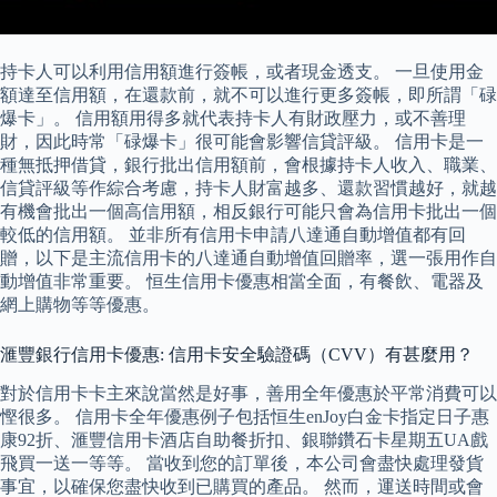
持卡人可以利用信用額進行簽帳，或者現金透支。 一旦使用金
額達至信用額，在還款前，就不可以進行更多簽帳，即所謂「碌
爆卡」。 信用額用得多就代表持卡人有財政壓力，或不善理
財，因此時常「碌爆卡」很可能會影響信貸評級。 信用卡是一
種無抵押借貸，銀行批出信用額前，會根據持卡人收入、職業、
信貸評級等作綜合考慮，持卡人財富越多、還款習慣越好，就越
有機會批出一個高信用額，相反銀行可能只會為信用卡批出一個
較低的信用額。 並非所有信用卡申請八達通自動增值都有回
贈，以下是主流信用卡的八達通自動增值回贈率，選一張用作自
動增值非常重要。 恒生信用卡優惠相當全面，有餐飲、電器及
網上購物等等優惠。
滙豐銀行信用卡優惠: 信用卡安全驗證碼（CVV）有甚麼用？
對於信用卡卡主來說當然是好事，善用全年優惠於平常消費可以
慳很多。 信用卡全年優惠例子包括恒生enJoy白金卡指定日子惠
康92折、滙豐信用卡酒店自助餐折扣、銀聯鑽石卡星期五UA戲
飛買一送一等等。 當收到您的訂單後，本公司會盡快處理發貨
事宜，以確保您盡快收到已購買的產品。 然而，運送時間或會