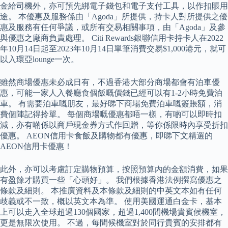
金給司機外，亦可預先綁電子錢包和電子支付工具，以作扣賬用
途。 本優惠及服務係由「Agoda」所提供，持卡人對所提供之優
惠及服務有任何爭議，或所有交易相關事項，由「Agoda」及參
與優惠之廠商負責處理。 Citi Rewards銀聯信用卡持卡人在2022
年10月14日起至2023年10月14日單筆消費交易$1,000港元，就可
以入環亞lounge一次。
雖然商場優惠未必成日有，不過香港大部分商場都會有泊車優
惠，可能一家人入餐廳食個飯嘅價錢已經可以有1-2小時免費泊
車。 有需要泊車嘅朋友，最好睇下商場免費泊車嘅簽賬額，消
費個陣記得拎單。 每個商場嘅優惠都唔一樣，有啲可以即時扣
減，亦有啲係以商戶現金券方式作回贈，等你係限時內享受折扣
優惠。 AEON信用卡食飯及購物都有優惠，即睇下文精選的
AEON信用卡優惠！
此外，亦可以考慮訂定購物預算，按照預算內的金額消費，如果
有盈餘才購買一些「心頭好」。 我們根據香港法例撰寫優惠之
條款及細則。 本推廣資料及本條款及細則的中英文本如有任何
歧義或不一致，概以英文本為準。 使用美國運通白金卡，基本
上可以走入全球超過130個國家，超過1,400間機場貴賓候機室，
更是無限次使用。 不過，每間候機室對於同行貴賓的安排都有