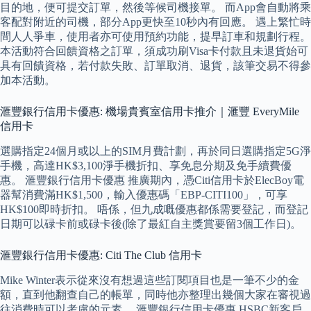
目的地，便可提交訂單，然後等候司機接單。 而App會自動將乘
客配對附近的司機，部分App更快至10秒內有回應。 遇上繁忙時
間人人爭車，使用者亦可使用預約功能，提早訂車和規劃行程。
本活動符合回饋資格之訂單，須成功刷Visa卡付款且未退貨始可
具有回饋資格，若付款失敗、訂單取消、退貨，該筆交易不得參
加本活動。
滙豐銀行信用卡優惠: 機場貴賓室信用卡推介｜滙豐 EveryMile
信用卡
選購指定24個月或以上的SIM月費計劃，再於同日選購指定5G淨
手機，高達HK$3,100淨手機折扣、享免息分期及免手續費優
惠。 滙豐銀行信用卡優惠 推廣期內，憑Citi信用卡於ElecBoy電
器幫消費滿HK$1,500，輸入優惠碼「EBP-CITI100」，可享
HK$100即時折扣。 唔係，但九成嘅優惠都係需要登記，而登記
日期可以碌卡前或碌卡後(除了最紅自主獎賞要留3個工作日)。
滙豐銀行信用卡優惠: Citi The Club 信用卡
Mike Winter表示從來沒有想過這些訂閱項目也是一筆不少的金
額，直到他翻查自己的帳單，同時他亦整理出幾個大家在審視過
往消費時可以考慮的元素。 滙豐銀行信用卡優惠 HSBC新客戶