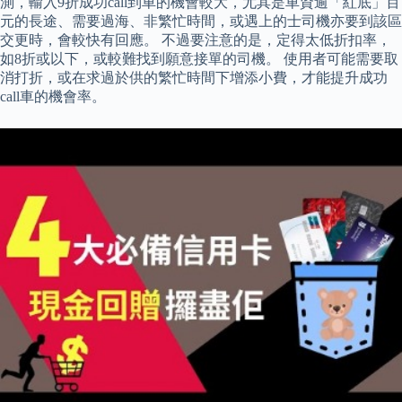
測，輸入9折成功call到車的機會較大，尤其是車資逾「紅底」百
元的長途、需要過海、非繁忙時間，或遇上的士司機亦要到該區
交更時，會較快有回應。 不過要注意的是，定得太低折扣率，
如8折或以下，或較難找到願意接單的司機。 使用者可能需要取
消打折，或在求過於供的繁忙時間下增添小費，才能提升成功
call車的機會率。