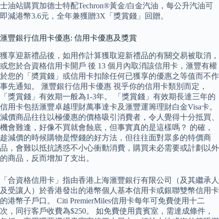
士油站購買加德士特配Techron®黃金/白金汽油，每公升汽油可
即減港幣3.6元，全年兼獲贈3X「獎賞錢」回贈。
滙豐銀行信用卡優惠: 信用卡優惠及獎賞
獲享迎新禮品後，如用作計算獲取迎新禮品的有關交易被取消，
或您於合資格信用卡開戶 後 13 個月內取消該信用卡，滙豐有權
於您的「奬賞錢」或信用卡扣除任何已獲享的優惠之等值而不作
事先通知。 滙豐銀行信用卡優惠 視乎你的信用卡類別而定，
「獎賞錢」有效期一般為1-3年。 「獎賞錢」有效期長達三年的
信用卡包括滙豐卓越理財萬事達卡及滙豐運籌理財白金Visa卡。
減價商品往往以極優惠的價格吸引消費者，令人覺得十分抵買、
機會難逢，好像不買就會蝕底，但事實真的是這樣嗎？ 的確，
趁減價的時候購物是慳錢的好方法，但往往面對眾多的特價商
品，會難以抵抗誘惑不小心衝動消費，購買未必需要或計劃以外
的商品，反而增加了支出。
「合資格信用卡」指由香港上海滙豐銀行有限公司（及其繼承人
及受讓人）於香港發出的港幣個人基本信用卡或銀聯雙幣信用卡
的港幣子戶口。 Citi PremierMiles信用卡每年可免費使用十二
次，同行客戶收費為$250。 如免費使用貴賓室，需達成條件，