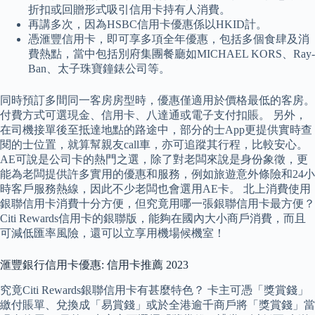
折扣或回贈形式吸引信用卡持有人消費。
再講多次，因為HSBC信用卡優惠係以HKID計。
憑滙豐信用卡，即可享多項全年優惠，包括多個食肆及消
費熱點，當中包括別府集團餐廳如MICHAEL KORS、Ray-
Ban、太子珠寶鐘錶公司等。
同時預訂多間同一客房房型時，優惠僅適用於價格最低的客房。
付費方式可選現金、信用卡、八達通或電子支付扣賬。 另外，
在司機接單後至抵達地點的路途中，部分的士App更提供實時查
閱的士位置，就算幫親友call車，亦可追蹤其行程，比較安心。
AE可說是公司卡的熱門之選，除了對老闆來說是身份象徵，更
能為老闆提供許多實用的優惠和服務，例如旅遊意外條險和24小
時客戶服務熱線，因此不少老闆也會選用AE卡。 北上消費使用
銀聯信用卡消費十分方便，但究竟用哪一張銀聯信用卡最方便？
Citi Rewards信用卡的銀聯版，能夠在國內大小商戶消費，而且
可減低匯率風險，還可以立享用機場候機室！
滙豐銀行信用卡優惠: 信用卡推薦 2023
究竟Citi Rewards銀聯信用卡有甚麼特色？ 卡主可憑「獎賞錢」
繳付賬單、兌換成「易賞錢」或於全港逾千商戶將「獎賞錢」當