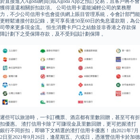
於直接進入Agoda網頁()或Agoda App之預訂交易，且客戶將不會
獲得退還相關折扣款項。 公司信用卡還能減輕公司的業務壓
力，不少公司信用卡也會提供網上賬目管理系統，令會計部門能
更輕鬆連接付款記錄，更可享長達50至60日的免息還款期，為公
司帶來更多現金流。 恒生消費卡戶口之結餘並非香港之存款保
障計劃下之受保障存款，及不受到該計劃保障 。
遲些可以旅游時，一卡訂機票、酒店都有里數回贈，甚至可有折
扣優惠。 渣打信用卡除了可賺現金及里數回贈，更可把握渣打
銀行不同折扣，即睇下文精選的渣打信用卡優惠！ 由2021年7月
2日至2021年9月26日，逢星期五、六或日，憑滙豐信用卡於加德