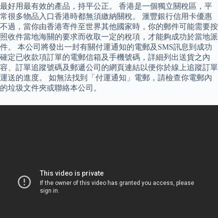
最好用最有效的產品，持平公正。 香港是一個獨立關稅區，平
常很多物品入口香港時都無須繳納關稅。 滙豐銀行信用卡優惠
不過，當你由香港寄件至世界其他國家時，你的郵件可能需要按
照收件當地海關的要求而收取一定的稅項，才能夠成功於當地派
件。 本公司將發出一封有關付運通知的電郵及SMS訊息到成功
確定已收款項訂單的電郵信箱及手機號碼，詳細列出送貨之內
容、訂單追蹤號碼及郵遞公司的網頁連結以便你於線上追蹤訂單
運送的進度。 如無法找到「付運通知」電郵，請檢查你電郵內
的垃圾文件夾或聯絡本公司。