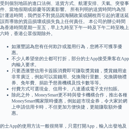
受到個別地區的進口法例、送貨方式、航運安排、天氣、突發事
件、當地假期或節慶等因素影響。 所有列明的送貨時間均為預
計運送時間，我們並不對貨品因海關政策或關稅而引起的運送延
誤而導致的貨品損壞或損失負上任何責任。 本公司的辦公時間
為香港時間星期一至五，早上九時至下午一時及下午二時至晚上
六時，香港公眾假期除外。
如滙豐認為您有任何欺詐或濫用行為，您將不可獲享優
惠。
不少人希望坐的士都可打折，部分的士App接受乘客在App
內輸入要求。
只要憑滙豐信用卡簽賬消費即可賺取獎賞錢，獎賞錢用途
非常廣泛，例如可以當錢用、兌換飛行里數、兌換購物禮
券、免年費、捐款予慈善機構及找卡數等等。
付費方式可選現金、信用卡、八達通或電子支付扣賬。
除此之外，MoneySmart更不時與發卡機構合作，推出各種
MoneySmart獨家限時優惠，例如超市現金券，令大家於網
上申請信用卡時，不但更加方便快捷，更能賺取額外優
惠。
的士App的使用方法一般很簡單，只需打開App，輸入出發地及