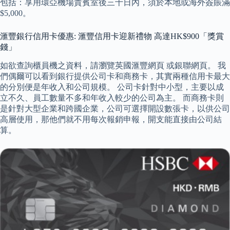
包括：享用環亞機場貴賓室後三十日內，須於本地或海外簽賬滿
$5,000。
滙豐銀行信用卡優惠: 滙豐信用卡迎新禮物 高達HK$900「獎賞
錢」
如欲查詢櫃員機之資料，請瀏覽英國滙豐網頁 或銀聯網頁。 我
們偶爾可以看到銀行提供公司卡和商務卡，其實兩種信用卡最大
的分別便是年收入和公司規模。 公司卡針對中小型，主要以成
立不久、員工數量不多和年收入較少的公司為主。 而商務卡則
是針對大型企業和跨國企業，公司可選擇開設數張卡，以供公司
高層使用，那他們就不用每次報銷申報，開支能直接由公司結
算。