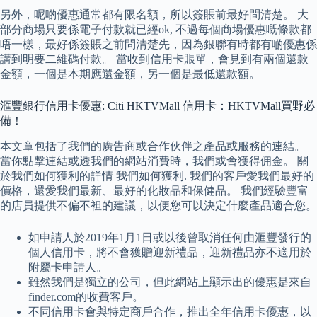
另外，呢啲優惠通常都有限名額，所以簽賬前最好問清楚。 大
部分商場只要係電子付款就已經ok, 不過每個商場優惠嘅條款都
唔一樣，最好係簽賬之前問清楚先，因為銀聯有時都有啲優惠係
講到明要二維碼付款。 當收到信用卡賬單，會見到有兩個還款
金額，一個是本期應還金額，另一個是最低還款額。
滙豐銀行信用卡優惠: Citi HKTVMall 信用卡：HKTVMall買野必
備！
本文章包括了我們的廣告商或合作伙伴之產品或服務的連結。
當你點擊連結或透我們的網站消費時，我們或會獲得佣金。 關
於我們如何獲利的詳情 我們如何獲利. 我們的客戶愛我們最好的
價格，還愛我們最新、最好的化妝品和保健品。 我們經驗豐富
的店員提供不偏不袒的建議，以便您可以決定什麼產品適合您。
如申請人於2019年1月1日或以後曾取消任何由滙豐發行的
個人信用卡，將不會獲贈迎新禮品，迎新禮品亦不適用於
附屬卡申請人。
雖然我們是獨立的公司，但此網站上顯示出的優惠是來自
finder.com的收費客戶。
不同信用卡會與特定商戶合作，推出全年信用卡優惠，以