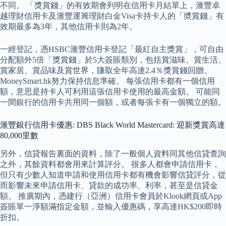
不同。 「獎賞錢」的有效期會列明在信用卡月結單上，滙豐卓
越理財信用卡及滙豐運籌理財白金Visa卡持卡人的「奬賞錢」有
效期最多為3年，其他信用卡則為2年。
一經登記，憑HSBC滙豐信用卡登記「最紅自主獎賞」，可自由
分配額外5倍「獎賞錢」於5大簽賬類別，包括賞滋味、賞生活、
賞家居、賞品味及賞世界，賺取全年高達2.4％獎賞錢回贈。
MoneySmart.hk努力保持信息準確。 每張信用卡都有一個信用
額，意思是持卡人可利用這張信用卡使用的最高金額。 可能同
一間銀行的信用卡共用同一個額，或者每張卡有一個獨立的額。
滙豐銀行信用卡優惠: DBS Black World Mastercard: 迎新獎賞高達
80,000里數
另外，信貸報告裏面的資料，除了一般個人資料同其他信貸查詢
之外，其餘資料都會用來計算評分。 很多人都會申請信用卡，
但只有少數人知道申請和使用信用卡都有機會影響信貸評分，從
而影響未來申請信用卡、貸款的成功率、利率，甚至是信貸金
額。 推廣期內，憑建行（亞洲）信用卡會員於Klook網頁或App
簽賬單一淨額滿指定金額，並輸入優惠碼，享高達HK$200即時
折扣。