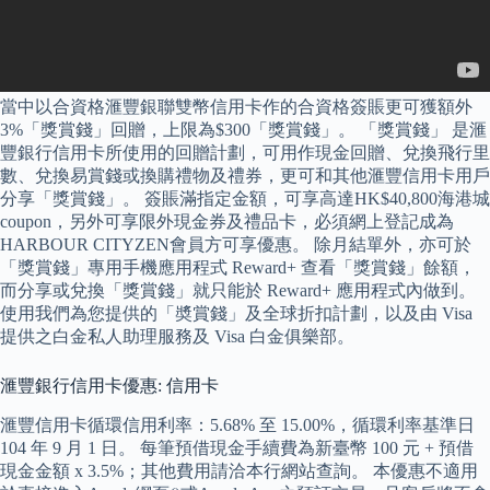
當中以合資格滙豐銀聯雙幣信用卡作的合資格簽賬更可獲額外
3%「獎賞錢」回贈，上限為$300「獎賞錢」。 「獎賞錢」 是滙
豐銀行信用卡所使用的回贈計劃，可用作現金回贈、兌換飛行里
數、兌換易賞錢或換購禮物及禮券，更可和其他滙豐信用卡用戶
分享「獎賞錢」。 簽賬滿指定金額，可享高達HK$40,800海港城
coupon，另外可享限外現金券及禮品卡，必須網上登記成為
HARBOUR CITYZEN會員方可享優惠。 除月結單外，亦可於
「獎賞錢」專用手機應用程式 Reward+ 查看「獎賞錢」餘額，
而分享或兌換「獎賞錢」就只能於 Reward+ 應用程式內做到。
使用我們為您提供的「奬賞錢」及全球折扣計劃，以及由 Visa
提供之白金私人助理服務及 Visa 白金俱樂部。
滙豐銀行信用卡優惠: 信用卡
滙豐信用卡循環信用利率：5.68% 至 15.00%，循環利率基準日
104 年 9 月 1 日。 每筆預借現金手續費為新臺幣 100 元 + 預借
現金金額 x 3.5%；其他費用請洽本行網站查詢。 本優惠不適用