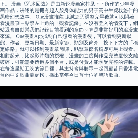
下。 漫画《咒术回战》是由新锐漫画家芥见下下所作的少年漫
画作品，讲述的是拥有超人般身体能力的男子高中生虎杖悠仁的
黑暗幻想故事。 One漫畫推薦 鬼滅之刃調整完畢後就可以開始
看漫畫囉～點擊左上角的「觀看記錄」在沒有登入的情況下，網
站還會自動幫我們記錄目前看到的章節～算是非常好用的追漫畫
來源。 One漫畫App找到自己想看的漫畫後，可以看到更新狀
態、作者、更新日期、最新章節、類別及簡介，按下下方的「穩
定線路」就可以找到漫畫章節囉，點擊章節名稱即可馬上觀看。
相對起來，比起影片類的授權，漫畫的進度與作品完整度較支離
破碎，可能需要透過多個平台，或是付費才能享受完整的連載。
在每逢星期五晚的節目裡，其主持會與聽眾一起回顧昔日香港電
台的中文歌曲龍虎榜，播出當年今日首十位的粵語歌曲。