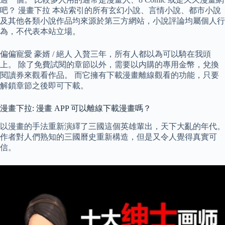
吧？ 漫畫下拉 本站索引的所有玄幻小說、言情小說、都市小說
及其他各類小說作品均來源於第三方網站，小說評論均屬個人行
為，不代表本站立場。
偏偏寵愛 豪婿 / 絕人 入贅三年，所有人都以為可以騎在我頭
上。 除了免費試閱的章節以外，需要以内購的專用金幣，兌換
閱讀券來觀看作品。 而它擁有下載漫畫離線觀看的功能，只要
解鎖章節之後即可下載。
漫畫下拉: 漫畫 APP 可以離線下載漫畫嗎？
以漫畫的手法重新演繹了三國這個英雄輩出，天下大亂的年代。
作者對人們熟知的三國曆史重新構造，但是又令人覺得真實可
信。