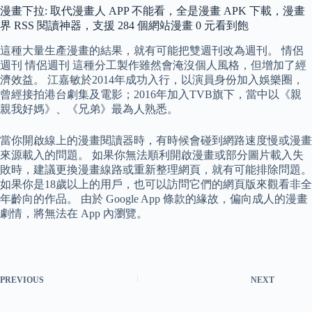
漫畫下拉: 取代漫畫人 APP 不能看，全是漫畫 APK 下載，漫畫
界 RSS 閱讀神器，支援 284 個網站漫畫 0 元看到飽
這種大量生產漫畫的結果，就有可能把雙週刊改為週刊。 情侶
週刊 情侶週刊 這種分工製作雖然會淹沒個人風格，但增加了經
濟效益。 江嘉敏於2014年成功入行，以演員身份加入娛樂圈，
曾經接拍港台劇集及電影；2016年加入TVB旗下，當中以《親
親我好媽》、《兄弟》最為人熟悉。
當你開啟線上的漫畫閱讀器時，有時候會碰到網路速度慢或漫畫
來源載入的問題。 如果你無法順利開啟漫畫或部分圖片載入失
敗時，建議更換漫畫線路或重新整理網頁，就有可能排除問題。
如果你是18歲以上的用戶，也可以訪問它們的網頁版來觀看非全
年齡向的作品。 由於 Google App 條款的緣故，偏向成人的漫畫
劇情，將無法在 App 內瀏覽。
PREVIOUS
NEXT