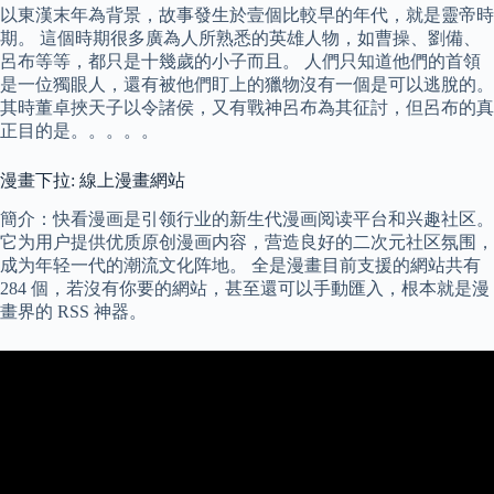
以東漢末年為背景，故事發生於壹個比較早的年代，就是靈帝時
期。 這個時期很多廣為人所熟悉的英雄人物，如曹操、劉備、
呂布等等，都只是十幾歲的小子而且。 人們只知道他們的首領
是一位獨眼人，還有被他們盯上的獵物沒有一個是可以逃脫的。
其時董卓挾天子以令諸侯，又有戰神呂布為其征討，但呂布的真
正目的是。。。。。
漫畫下拉: 線上漫畫網站
簡介：快看漫画是引领行业的新生代漫画阅读平台和兴趣社区。
它为用户提供优质原创漫画内容，营造良好的二次元社区氛围，
成为年轻一代的潮流文化阵地。 全是漫畫目前支援的網站共有
284 個，若沒有你要的網站，甚至還可以手動匯入，根本就是漫
畫界的 RSS 神器。