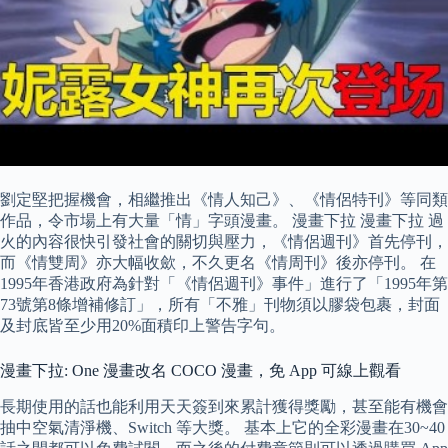
劉定堅把握機會，相繼推出《情人知己》、《情侶特刊》等同類
作品，令市場上有大量「情」字頭漫畫。 漫畫下拉 漫畫下拉 過
火的內容很快引發社會的關切與壓力，《情侶週刊》首先停刊，
而《情雙周》亦大幅收歛，不久更名《情周刊》後亦停刊。 在
1995年香港政府為針對「《情侶週刊》事件」進行了「1995年第
73號第8條增補修訂」，所有「不雅」刊物須以膠袋包裹，封面
及封底皆至少用20%面積印上警告字句。
漫畫下拉: One 漫畫改名 COCO 漫畫，免 App 可線上觀看
長期使用的話也能利用天天簽到來累計獲得獎勵，甚至能有機會
抽中空氣清淨機、Switch 等大獎。 基本上它的全彩漫畫在30~40