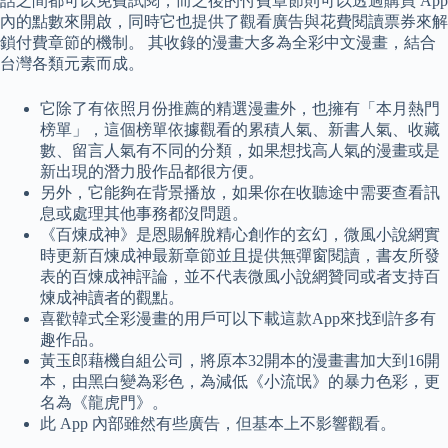
話之間都可以免費試閱，而之後的付費章節則可以透過購買 App
內的點數來開啟，同時它也提供了觀看廣告與花費閱讀票券來解
鎖付費章節的機制。 其收錄的漫畫大多為全彩中文漫畫，結合
台灣各類元素而成。
它除了有依照月份推薦的精選漫畫外，也擁有「本月熱門
榜單」，這個榜單依據觀看的累積人氣、新書人氣、收藏
數、留言人氣有不同的分類，如果想找高人氣的漫畫或是
新出現的潛力股作品都很方便。
另外，它能夠在背景播放，如果你在收聽途中需要查看訊
息或處理其他事務都沒問題。
《百煉成神》是恩賜解脫精心創作的玄幻，微風小說網實
時更新百煉成神最新章節並且提供無彈窗閱讀，書友所發
表的百煉成神評論，並不代表微風小說網贊同或者支持百
煉成神讀者的觀點。
喜歡韓式全彩漫畫的用戶可以下載這款App來找到許多有
趣作品。
黃玉郎藉機自組公司，將原本32開本的漫畫書加大到16開
本，由黑白變為彩色，為減低《小流氓》的暴力色彩，更
名為《龍虎門》。
此 App 內部雖然有些廣告，但基本上不影響觀看。