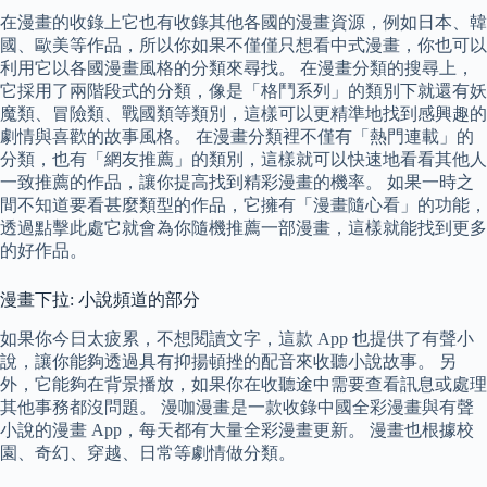
在漫畫的收錄上它也有收錄其他各國的漫畫資源，例如日本、韓
國、歐美等作品，所以你如果不僅僅只想看中式漫畫，你也可以
利用它以各國漫畫風格的分類來尋找。 在漫畫分類的搜尋上，
它採用了兩階段式的分類，像是「格鬥系列」的類別下就還有妖
魔類、冒險類、戰國類等類別，這樣可以更精準地找到感興趣的
劇情與喜歡的故事風格。 在漫畫分類裡不僅有「熱門連載」的
分類，也有「網友推薦」的類別，這樣就可以快速地看看其他人
一致推薦的作品，讓你提高找到精彩漫畫的機率。 如果一時之
間不知道要看甚麼類型的作品，它擁有「漫畫隨心看」的功能，
透過點擊此處它就會為你隨機推薦一部漫畫，這樣就能找到更多
的好作品。
漫畫下拉: 小說頻道的部分
如果你今日太疲累，不想閱讀文字，這款 App 也提供了有聲小
說，讓你能夠透過具有抑揚頓挫的配音來收聽小說故事。 另
外，它能夠在背景播放，如果你在收聽途中需要查看訊息或處理
其他事務都沒問題。 漫咖漫畫是一款收錄中國全彩漫畫與有聲
小說的漫畫 App，每天都有大量全彩漫畫更新。 漫畫也根據校
園、奇幻、穿越、日常等劇情做分類。