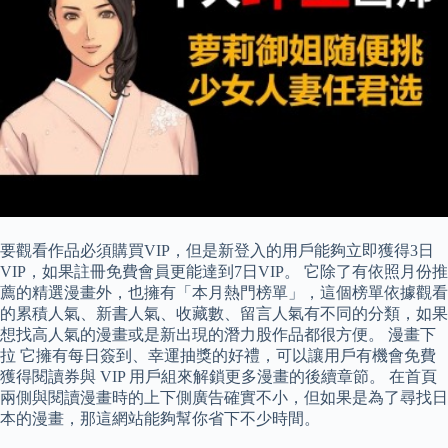
要觀看作品必須購買VIP，但是新登入的用戶能夠立即獲得3日
VIP，如果註冊免費會員更能達到7日VIP。 它除了有依照月份推
薦的精選漫畫外，也擁有「本月熱門榜單」，這個榜單依據觀看
的累積人氣、新書人氣、收藏數、留言人氣有不同的分類，如果
想找高人氣的漫畫或是新出現的潛力股作品都很方便。 漫畫下
拉 它擁有每日簽到、幸運抽獎的好禮，可以讓用戶有機會免費
獲得閱讀券與 VIP 用戶組來解鎖更多漫畫的後續章節。 在首頁
兩側與閱讀漫畫時的上下側廣告確實不小，但如果是為了尋找日
本的漫畫，那這網站能夠幫你省下不少時間。