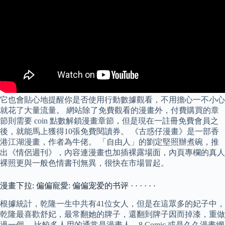
它也會貼心地提醒你是否使用行動數據觀看，不用擔心一不小心
就花了大量流量。 網站除了免費觀看的漫畫外，付費購買的章
節則需要 coin 點數解鎖漫畫章節，但是現在一註冊免費會員之
後，就能馬上獲得10張免費閱讀券。 《古惑仔漫畫》是一部香
港江湖漫畫，作者為牛佬。 「自由人」的劉定堅照辦煮碗，推
出《情侶週刊》，內容連漫畫也加插裸露場面，內頁專欄的真人
裸照更與一般色情書刊無異，很快在市場冒起。
漫畫下拉: 偏偏寵愛: 偏偏宠爱的书评 · · · · · ·
根據統計，乾隆一生中共有41位女人，但是在這眾多的妃子中，
乾隆最喜歡舒妃，最常翻她的牌子，還翻到牌子因而掉漆，重做
過一個。 比較多人用的通常是漫畫人、8 Comic 或是久久漫畫網