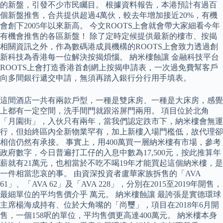
的新盤，引發不少市民矚目。 根據資料報告，本港預計有過百
個新盤推售，合共提供超過4萬伙，較去年增加接近20%，有機
會創下2005年以來新高。 今文ROOTS上會就會帶大家細看今年
有機會推售的各區新盤！ 除了定時定候提供最新的樓市、按揭
相關資訊之外，作為數碼港成員機構的ROOTS上會致力透過創
新科技為香港每一位解決按揭煩惱。 納米樓蝕讓 金融科技平台
ROOTS上會打造香港首創網上按揭申請表，一次過免費幫客戶
向多間銀行遞交申請，無須再踏入銀行分行用手填表。
這間酒店一共有兩款戶型，一種是雙床房、一種是大床房，感覺
上都有一定空間，洗手間門就跟浴屏門兩用。 項目位於北角
「月園街」，入伙只有兩年，當我們認定跌市下，納米樓會無運
行，但始終區內全新物業罕有，加上新樓入場門檻低，故代理卻
相信仍然有承接。 事實上，用400萬買一層納米樓有市場，參考
政府數字，今日普遍打工仔的入息中數為17,500元，按此推算年
薪就有21萬元，也相當於不吃不喝19年才能買起這個納米樓，是
一件相當悲哀的事。 由資深投資者盧華家族拆售的「AVA
61」、「AVA 62」及「AVA 228」，分別在2015至2019年開售，
最細單位的平均售價介乎 萬元。 納米樓蝕讓 最誇張是實德環球
主席楊海成持有、位於大角嘴的「尚璽」，項目在2018年6月開
售，一個158呎的單位，平均售價更高達400萬元。 納米樓本身