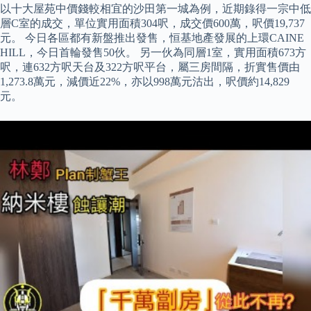
以十大屋苑中價錢較相宜的沙田第一城為例，近期錄得一宗中低
層C室的成交，單位實用面積304呎，成交價600萬，呎價19,737
元。 今日各區都有新盤推出發售，恒基地產發展的上環CAINE
HILL，今日首輪發售50伙。 另一伙為同層1室，實用面積673方
呎，連632方呎天台及322方呎平台，屬三房間隔，折實售價由
1,273.8萬元，減價近22%，亦以998萬元沽出，呎價約14,829
元。