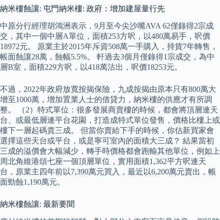
納米樓蝕讓: 屯門納米樓: 政府：增加建屋量行先
中原分行經理胡鴻洲表示，9月至今尖沙嘴AVA 62僅錄得2宗成
交，其中一個中層A單位，面積253方呎，以480萬易手，呎價
18972元。 原業主於2015年斥資508萬一手購入，持貨7年轉售，
帳面蝕讓28萬，蝕幅5.5%。 軒過去3個月僅錄得1宗成交，為中
層B室，面積229方呎，以418萬沽出，呎價18253元。
不過，2022年政府放寬按揭保險，九成按揭由原本只有800萬大
增至1000萬，增加置業人士的借貸力，納米樓的供應才有所調
整。 （2）特式單位：很多發展商賣樓的時候，都會將頂層連天
台、或最低層連平台花園，打造成特式單位發售，價格比樓上或
樓下一層起碼貴三成。 但當你賣給下手的時候，你估新買家會
選擇這些天台或平台，或是寧可室內的面積大三成？ 結果當初
三成的溢價會大幅減少，轉手時價格都會跑輸其他單位，例如上
周北角維港頌七座一個頂層單位，實用面積1,362平方呎連天
台，原業主四年前以7,390萬元買入，最近以6,200萬元賣出，帳
面勁蝕1,190萬元。
納米樓蝕讓: 最新要聞