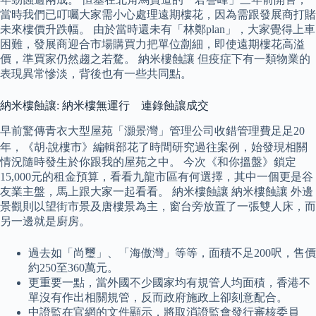
當時我們已叮囑大家需小心處理遠期樓花，因為需跟發展商打賭
未來樓價升跌幅。 由於當時還未有「林鄭plan」，大家覺得上車
困難，發展商迎合市場購買力把單位劏細，即使遠期樓花高溢
價，準買家仍然趨之若騖。 納米樓蝕讓 但疫症下有一類物業的
表現異常慘淡，背後也有一些共同點。
納米樓蝕讓: 納米樓無運行 連錄蝕讓成交
早前驚傳青衣大型屋苑「灝景灣」管理公司收錯管理費足足20
年，《胡‧說樓市》編輯部花了時間研究過往案例，始發現相關
情況隨時發生於你跟我的屋苑之中。 今次《和你搵盤》鎖定
15,000元的租金預算，看看九龍市區有何選擇，其中一個更是谷
友業主盤，馬上跟大家一起看看。 納米樓蝕讓 納米樓蝕讓 外邊
景觀則以望街市景及唐樓景為主，窗台旁放置了一張雙人床，而
另一邊就是廚房。
過去如「尚璽」、「海傲灣」等等，面積不足200呎，售價
約250至360萬元。
更重要一點，當外國不少國家均有規管人均面積，香港不
單沒有作出相關規管，反而政府施政上卻刻意配合。
中證監在官網的文件顯示，將取消證監會發行審核委員