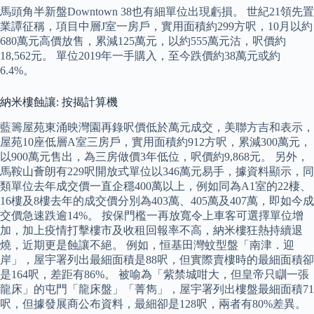
馬頭角半新盤Downtown 38也有細單位出現虧損。 世紀21領先置
業譚征稱，項目中層J室一房戶，實用面積約299方呎，10月以約
680萬元高價放售，累減125萬元，以約555萬元沽，呎價約
18,562元。 單位2019年一手購入，至今跌價約38萬元或約
6.4%。
納米樓蝕讓: 按揭計算機
藍籌屋苑東涌映灣園再錄呎價低於萬元成交，美聯方吉和表示，
屋苑10座低層A室三房戶，實用面積約912方呎，累減300萬元，
以900萬元售出，為三房做價3年低位，呎價約9,868元。 另外，
馬鞍山薈朗有229呎開放式單位以346萬元易手，據資料顯示，同
類單位去年成交價一直企穩400萬以上，例如同為A1室的22棲、
16樓及8樓去年的成交價分別為403萬、405萬及407萬，即如今成
交價急速跌逾14%。 按保門檻一再放寬令上車客可選擇單位增
加，加上疫情打擊樓市及收租回報率不高，納米樓狂熱持續退
燒，近期更是蝕讓不絕。 例如，恒基田灣蚊型盤「南津．迎
岸」，屋宇署列出最細面積是88呎，但實際賣樓時的最細面積卻
是164呎，差距有86%。 被喻為「紫禁城咁大，但皇帝只瞓一張
龍床」的屯門「龍床盤」「菁雋」，屋宇署列出樓盤最細面積71
呎，但據發展商公布資料，最細卻是128呎，兩者有80%差異。