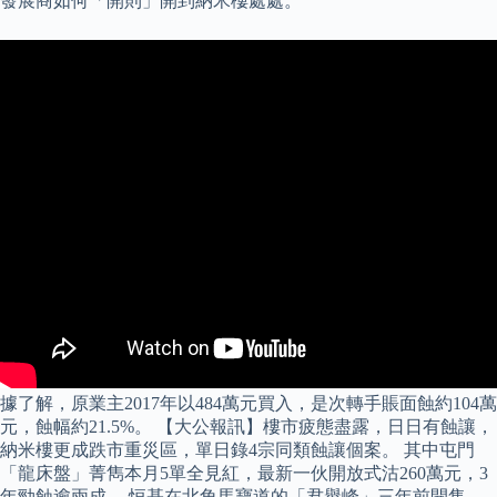
發展商如何「開則」開到納米樓處處。
據了解，原業主2017年以484萬元買入，是次轉手賬面蝕約104萬
元，蝕幅約21.5%。 【大公報訊】樓市疲態盡露，日日有蝕讓，
納米樓更成跌市重災區，單日錄4宗同類蝕讓個案。 其中屯門
「龍床盤」菁雋本月5單全見紅，最新一伙開放式沽260萬元，3
年勁蝕逾兩成。 恒基在北角馬寶道的「君譽峰」三年前開售，