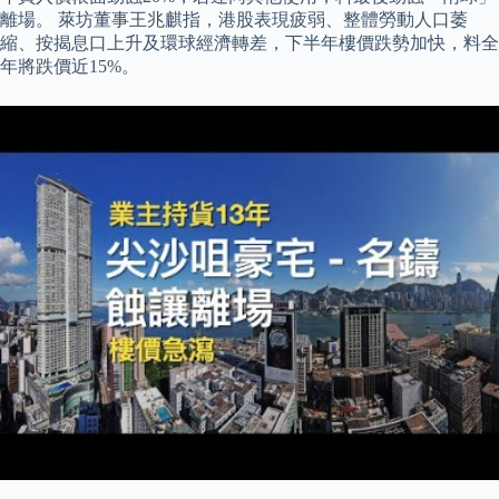
離場。 萊坊董事王兆麒指，港股表現疲弱、整體勞動人口萎
縮、按揭息口上升及環球經濟轉差，下半年樓價跌勢加快，料全
年將跌價近15%。