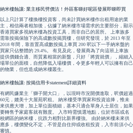
納米樓蝕讓: 業主移民劈價沽！外區客睇好呢區發展即睇即買
以上只計算了樓換樓投資客，尚未計買納米樓作出租用途的業
主，相信兩者相加後，佔據了納米樓市場需求的主要部分，顯示
香港買家多視納米樓為投資工具，而非自己的居所。 上車族多
需靠按揭保險下的高成數按揭買樓，但研究發現，於 2013 年至
2018 年間，靠首置高成數按揭上車買 200 呎以下一手納米盤的
買家只佔整體的 29.4%。 有見及此，發展商為了向這班上車族
提供價錢合適、而質素相當的新盤，只好「將貨就價」，縮細入
場單位的面積，自然降低入場樓價，令更多年輕人可以擁有自己
的物業，但也造成納米樓叢生。
納米樓蝕讓: 按揭信用卡statement詳細資料
有網民嫌業主「獅子開大口」，以現時市況開價進取，呎價超過
60元，媲美十大屋苑呎租。 納米樓受準買家和投資追捧，惟未
來供應大增，加上單位面積細，基本只適合單身人士居住，如果
要轉售予家庭客就有難度。 入市時需慎選地點，位於市區或名
校網區的納米樓，抗跌力相對比新界樓強。 由於納米樓未來供
應多，樓價變化不定，不管是自住抑或收租投資，入市前須小心
審慎。