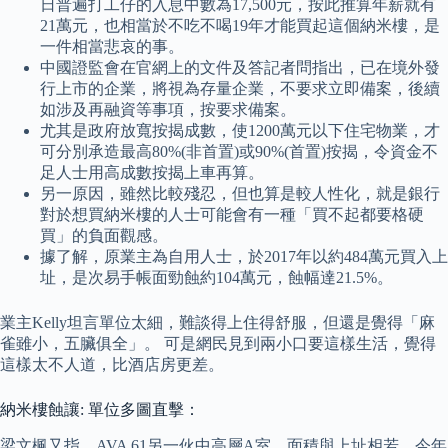
日普遍打工仔的入息中數為17,500元，按此推算年薪就有
21萬元，也相當於不吃不喝19年才能買起這個納米樓，是
一件相當悲哀的事。
中國證監會在官網上的文件及答記者問指出，已在境外發
行上市的企業，將視為存量企業，不要求立即備案，後續
如涉及再融資等事項，按要求備案。
尤其是政府放寬按揭成數，使1200萬元以下住宅物業，才
可分別承造最高80%(非首置)或90%(首置)按揭，令資金不
足人士用高成數按揭上車再算。
另一原因，雖然比較殘忍，但也算是較人性化，就是銀行
對於想買納米樓的人士可能會有一種「買不起都要格硬
買」的負面觀感。
據了解，原業主為自用人士，於2017年以約484萬元買入上
址，是次易手帳面勁蝕約104萬元，蝕幅達21.5%。
業主Kelly坦言單位太細，難談得上住得舒服，但還是覺得「麻
雀雖小，五臟俱全」。 可是網民見到兩小口要這樣生活，覺得
這樣太不人道，比酒店房更差。
納米樓蝕讓: 單位多圖直擊：
梁文楓又指，AVA 61另一伙中高層A室，面積與上址相若，今年