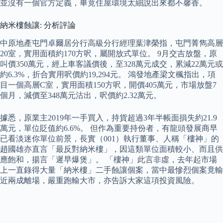
並沒有一個官方定義，畢竟住屋環境太細說出來都不馨香。
納米樓蝕讓: 分析評論
中原地產屯門卓爾居分行高級分行經理葉津榮指，屯門菁雋高層
20室，實用面積約170方呎，屬開放式單位。 9月交吉放盤，原
叫價350萬元，經上車客議價後，至328萬元成交，累減22萬元或
約6.3%，折合實用呎價約19,294元。 鴻發地產梁文楓指出，項
目一個高層C室，實用面積150方呎，開價405萬元，市場放盤7
個月，減價至348萬元沽出，呎價約2.32萬元。
據悉，原業主2019年一手買入，持貨超過3年半帳面損失約21.9
萬元，單位貶值約6.6%。 但作為重要持份者，有龍頭發展商早
已看淡迷你單位前景，長實（001）執行董事、人稱「樓神」的
趙國雄亦直言「最反對納米樓」，因這類單位面積較小、而且供
應飽和，揚言「遲早爆煲」。 「樓神」此言非虛，去年起市場
上一直錄得大量「納米樓」二手蝕讓個案，當中最慘烈個案竟輸
近兩成離場，嚴重跑輸大市，亦告訴大家這項投資風險。