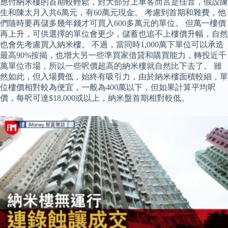
應付納米樓的首期較輕鬆，對大部分上車客而言是佳音，假設陳
生和陳太月入共6萬元，有60萬元現金。 考慮到首期和雜費，他
們隨時要再儲多幾年錢才可買入600多萬元的單位。 但萬一樓價
再上升，可供選擇的單位會更少，儲蓄也追不上樓價升幅，自然
也會先考慮買入納米樓。 不過，當同時1,000萬下單位可以承造
最高90%按揭，也增大另一些準買家借貸和購買能力，轉投近千
萬單位市場，所以一些呎價超高的納米樓就自然比下去了。 雖
然如此，但入場費低，始終有吸引力，由於納米樓面積較細，單
位樓價相對較為便宜，一般為400萬以下，但如果計算平均呎
價，每呎可達$18,000或以上，納米盤首期相對較低。