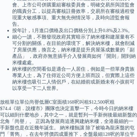
會、上市公司併購重組審核委員會，明確交易所與證監會
的職責分工，以提高審核註冊效率，交易所在審核過程發
現重大敏感事項、重大無先例情況等，及時向證監會報
告。
按年計，1月進口價格及出口價格分別上升0.8%及2.3%。
細心一讀，不難發現政府其實暗示了納米樓和建屋量有不
可分割的關係，在目前的環境下，解決納米樓，就會削減
了房屋供應，換言之，納米樓是提升房屋落成數量的「副
產品」 ，政府亦無意插手介入發展商如何「開則」開到納
米樓處處。
納米樓的空間看似是適合一人居住，例如是一些單身貴族
專業人士，為了住得近公司方便上班而設，但實際上這些
納米樓也吸引二人情侶戶，在結婚前或新婚未有小孩前可
以享受一下二人世界。
放租單位單位尚譽低層C室面積168呎叫租$12,500呎租
$74.4《胡．說樓市》團隊也決定直擊一下，今時今日的納米樓
可以細到什麼地步，其中之一，就是暫列一手新例後最細新盤的
北角「尚譽」。 正因為發展商追逐興建納米樓，全港最細的一
手新盤也是在近幾年誕生。 納米樓蝕讓 除了被喻為龍床盤的屯
門「菁雋」，在去年劈價四成重推下，全盤最細128呎的單位平