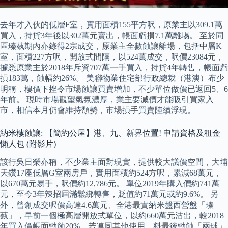
去年才入伙的低層F室，實用面積155平方呎，原業主以309.1萬
買入，持貨3年後以302萬元賣出，帳面虧損7.1萬離埸。 至於同
區瑧蓺期內亦錄得2宗成交，原業主全數蝕讓離場，包括中層K
室，面積227方呎，開放式間隔，以524萬成交，呎價23084元，
據悉原業主於2018年斥資707萬一手買入，持貨4年轉售，帳面虧
損183萬，蝕幅約26%。 美聯物業住宅部行政總裁（港澳）布少
明稱，樓價下挫令市場蝕讓買賣增加，不少單位做價已返回5、6
年前。 現時市場觀望氣氛濃厚，業主要減價才能吸引買家入
市，相信本月仍會維持頹勢，市場損手買賣陸續浮現。
納米樓蝕讓: 【簡約公屋】港、九、新界位置! 申請資格及租金
懶人包 (附影片)
該行吳日榮亦稱，不少業主面對現實，提供較大議價空間，大埔
天鑽17座低層G室兩房戶，實用面積約524方呎，累減68萬元，
以670萬元易手，呎價約12,786元。 單位2019年購入價約741萬
元，至今3年辣招屆滿鬆綁轉售，貶值約71萬元或約9.6%。 另
外，曾創成交呎價高達4.6萬元、全港最貴納米盤西營盤「瑧
蓺」，早前一個極高層開放式單位，以約660萬元沽出，較2018
年買入價帳面勁蝕20%，若連同其他使用，料最後勁蝕「兩球」