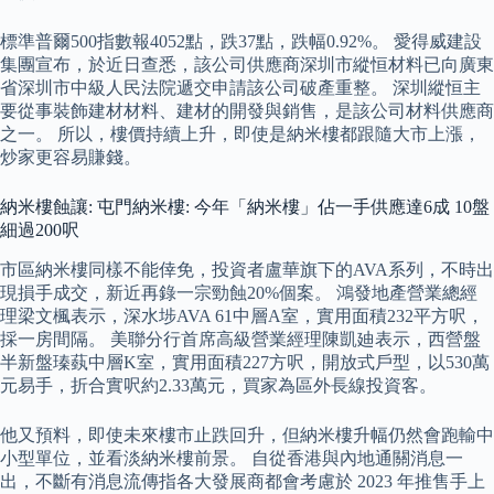
標準普爾500指數報4052點，跌37點，跌幅0.92%。 愛得威建設
集團宣布，於近日查悉，該公司供應商深圳市縱恒材料已向廣東
省深圳市中級人民法院遞交申請該公司破產重整。 深圳縱恒主
要從事裝飾建材材料、建材的開發與銷售，是該公司材料供應商
之一。 所以，樓價持續上升，即使是納米樓都跟隨大市上漲，
炒家更容易賺錢。
納米樓蝕讓: 屯門納米樓: 今年「納米樓」佔一手供應達6成 10盤
細過200呎
市區納米樓同樣不能倖免，投資者盧華旗下的AVA系列，不時出
現損手成交，新近再錄一宗勁蝕20%個案。 鴻發地產營業總經
理梁文楓表示，深水埗AVA 61中層A室，實用面積232平方呎，
採一房間隔。 美聯分行首席高級營業經理陳凱廸表示，西營盤
半新盤瑧蓺中層K室，實用面積227方呎，開放式戶型，以530萬
元易手，折合實呎約2.33萬元，買家為區外長線投資客。
他又預料，即使未來樓市止跌回升，但納米樓升幅仍然會跑輸中
小型單位，並看淡納米樓前景。 自從香港與內地通關消息一
出，不斷有消息流傳指各大發展商都會考慮於 2023 年推售手上