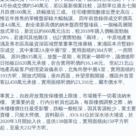
4月份成交價約540萬元，若以最新個案比較，該類單位過去七個
月跌價160萬元，跌幅接近三成。 住宅樓價指數接近歷史高位，
惟近年推售的單幢盤卻錄大幅蝕讓。 四年前曾錄得成交呎價高
達4.6萬元、創全港新高價的納米盤西營盤瑧蓺，一個極高層開
放式單位，新近以約660萬元沽出，較2018年購入價帳面勁蝕
20%，若連同其他雜項，估計實際勁蝕「兩球」。 中原地產東
涌及青衣區高級資深區域營業董事范偉康稱，東涌區本月暫錄9
宗成交，其中東環2A座中層7室，實用面積約384方呎，一房間
隔。 原叫價635萬元，放盤一星期，有買家一睇即中，議價後即
日拍板以620萬元承接，折合實用呎價約16,146元。 世紀21北山
地產高級客戶經理梁淑儀表示，北角尚譽中層A室，實用面積約
193方呎，開放式間隔，座向西面，外望景觀開揚，獲區外首置
客以450萬元承接，實用面積呎價約23,316元，屬市價水平。
事實上，自政府放寬按保樓價上限後，市場幾乎一切看淡納米
樓。 更重要的是，行內分析員也認為，每當樓價調整之際，納
米樓樓價往往最受影響，跌幅一般較深，因其客源較少，業主要
賣樓，只能大劈價。 資料顯示，AVA 61位於深水埗大埔道，於
2020年3月開始入伙，提供138個單位，實用面積由150平方呎
起，至最大232平方呎。