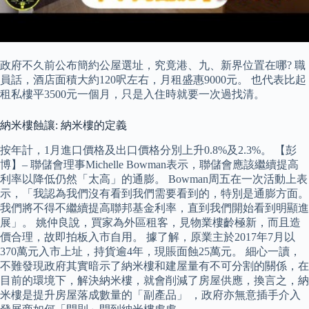
政府不久前公布簡約公屋選址，究竟港、九、新界位置在哪? 職
員話，酒店面積大約120呎左右，月租盛惠9000元。 也代表比起
租私樓平3500元一個月，只是入住時就要一次過找清。
納米樓蝕讓: 納米樓的定義
按年計，1月進口價格及出口價格分別上升0.8%及2.3%。 【彭
博】– 聯儲會理事Michelle Bowman表示，聯儲會應該繼續提高
利率以降低仍然「太高」的通膨。 Bowman周五在一次活動上表
示，「我認為我們沒有看到我們需要看到的，特別是通膨方面。
我們將不得不繼續提高聯邦基金利率，直到我們開始看到明顯進
展」。 姚仲良說，買家為外區租客，見物業樓齡極新，而且造
價合理，故即拍板入市自用。 據了解，原業主於2017年7月以
370萬元入市上址，持貨逾4年，現賬面蝕25萬元。 細心一讀，
不難發現政府其實暗示了納米樓和建屋量有不可分割的關係，在
目前的環境下，解決納米樓，就會削減了房屋供應，換言之，納
米樓是提升房屋落成數量的「副產品」 ，政府亦無意插手介入