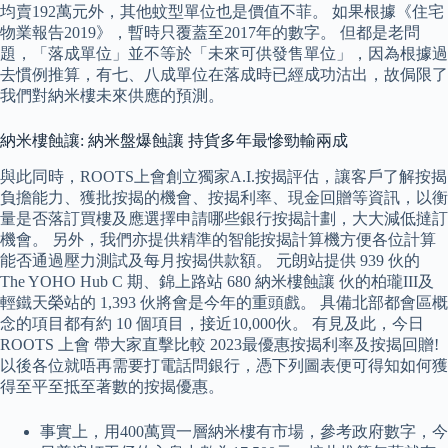
均賣192萬元外，其他蚊型單位也是價值不菲。 如果根據《住宅
物業報告2019》，暫時只覆蓋至2017年的數字。 但都是老問
題，「落成單位」並不等於「未來可供發售單位」，因為根據過
去慣例推算，有七、八成單位在落成時已經成功沽出，故侷限了
我們對納米樓未來供應的預測。
納米樓蝕讓: 納米盤爆蝕讓 持貨多年最慘勁輸兩成
與此同時，ROOTS上會創立獨家A.I.按揭評估，讓客戶了解按揭
負擔能力、獲批按揭的機會、按揭利率、現金回贈等資訊，以衡
量是否落訂買樓及應選擇申請哪些銀行按揭計劃，大大減低撻訂
機會。 另外，我們亦提供精準的智能按揭計算機方便各位計算
能否通過壓力測試及每月按揭供款額。 元朗站提供 939 伙的
The YOHO Hub C 期、錦上路站 680 納米樓蝕讓 伙的柏瓏III及
輕鐵天榮站的 1,393 伙將會是今年的重頭戲。 具備北部都會區概
念的項目都有約 10 個項目，接近10,000伙。 有見及此，今日
ROOTS 上會 帶大家直擊比較 2023最優惠按揭利率及按揭回贈!
以後各位就唔再需要打電話問銀行，憑下列圖表便可得知如何獲
得至平至抵至著數的按揭優惠。
事實上，用400萬買一層納米樓有市場，參考政府數字，今