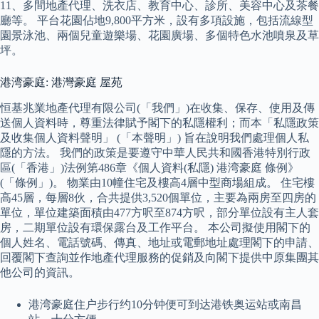
11、多間地產代理、洗衣店、教育中心、診所、美容中心及茶餐
廳等。 平台花園佔地9,800平方米，設有多項設施，包括流線型
園景泳池、兩個兒童遊樂場、花園廣場、多個特色水池噴泉及草
坪。
港湾豪庭: 港灣豪庭 屋苑
恒基兆業地產代理有限公司(「我們」)在收集、保存、使用及傳
送個人資料時，尊重法律賦予閣下的私隱權利；而本「私隱政策
及收集個人資料聲明」 (「本聲明」) 旨在說明我們處理個人私
隱的方法。 我們的政策是要遵守中華人民共和國香港特別行政
區(「香港」)法例第486章《個人資料(私隱) 港湾豪庭 條例》
(「條例」)。 物業由10幢住宅及樓高4層中型商場組成。 住宅樓
高45層，每層8伙，合共提供3,520個單位，主要為兩房至四房的
單位，單位建築面積由477方呎至874方呎，部分單位設有主人套
房，二期單位設有環保露台及工作平台。 本公司擬使用閣下的
個人姓名、電話號碼、傳真、地址或電郵地址處理閣下的申請、
回覆閣下查詢並作地產代理服務的促銷及向閣下提供中原集團其
他公司的資訊。
港湾豪庭住户步行约10分钟便可到达港铁奥运站或南昌