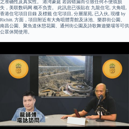
之准确性及真实性。 港湾豪庭 若因错漏而引致任何不便或损
失，美联数码网 概不负责。 此訊息已張貼在 九龍住宅, 大角咀,
香港住宅項目目錄 及標籤 住宅項目, 分層屋苑, 已入伙, 現樓 by
Richitt. 方面，項目附近有大角咀體育館及泳池、樂群街公園、
南昌公園、聚魚道休憩花園、通州街公園及詩歌舞遊樂場等可供
公眾休閒使用。