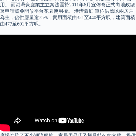
用。 而港灣豪庭業主立案法團於2011年6月宣佈會正式向地政總
署申請豁免開放平台花園使用權。 港湾豪庭 單位供應以兩房戶
為主，佔供應量逾75%，實用面積由321至440平方呎，建築面積
由477至601平方呎。
廣場進駐了不少潮流服飾、家居用品店及極具特色的食肆，提供