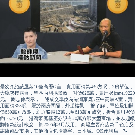
是次介紹該屋苑10座高層G室，實用面積為436方呎，2房單位，
大廳緊接露台，望區內開揚景致，叫價828萬，實用呎價約19220
元。 劉志偉表示，上述成交單位為港灣豪庭5座中高層A室，實
用面積368呎，屬於兩房間隔，外望樓景。 據了解，單位最初開
價630萬元放盤，新近略減12萬元至618萬元成交，折合實用呎價
約16,793元。 港灣豪庭基座亦設有20萬方呎大型商場，並以超級
郵輪為設計概念，於2005年3月啟用。 商場主要商店為千色店及
惠康超級市場，其他商店包括萬寧、日本城、OK便利店、7-