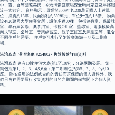
中、西、台等國際美饌，令港灣豪庭廣場深受時尚家庭及年輕潮
流一族歡迎。 資料顯示，原業於2009年以238萬元購入上述單
位，持貨約13年，帳面獲利約380萬元，單位升值約1.6倍。 物業
設有20萬呎大型住客會所，設施多達30種，包括健身室、保齡球
室、攀石練習場、桑拿浴室、卡拉OK 室、壁球室、電腦模擬高
爾夫球室、桌球室、音樂練習室、親子烹飪室及舞蹈室等，迎合
不同住戶的需要。 住戶亦可步行至附近奧海城一期及二期商
場。
港湾豪庭: 港灣豪庭 #2548027 售盤樓盤詳細資料
港灣豪庭 建有10幢住宅大廈(第1至10座)，分為兩期發展。 第一
期包括第1、2、3、4及6座；第二期則包括第5、7、8、9及10
座。 除按適用的法例或合約的責任而須保留的個人資料外，我
們只會在需要履行收集資料的目的之期間內保留閣下之個人資
料。