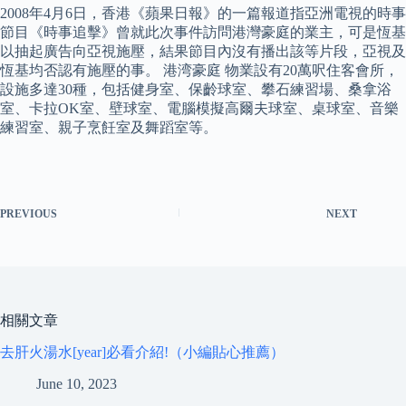
2008年4月6日，香港《蘋果日報》的一篇報道指亞洲電視的時事
節目《時事追擊》曾就此次事件訪問港灣豪庭的業主，可是恆基
以抽起廣告向亞視施壓，結果節目內沒有播出該等片段，亞視及
恆基均否認有施壓的事。 港湾豪庭 物業設有20萬呎住客會所，
設施多達30種，包括健身室、保齡球室、攀石練習場、桑拿浴
室、卡拉OK室、壁球室、電腦模擬高爾夫球室、桌球室、音樂
練習室、親子烹飪室及舞蹈室等。
PREVIOUS
NEXT
相關文章
去肝火湯水[year]必看介紹!（小編貼心推薦）
June 10, 2023