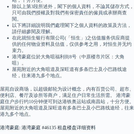
站，十分方便。
除以上第3段所述外，閣下的個人資料，不論其儲存方式，
只可由我們授權及對我們有保密責任的僱員或承辦商查
閱。
以下將詳細說明我們處理閣下之個人資料的政策及方法，
請仔細參閱及理解。
在此就恒生银行有限公司(「恒生」)之估值服务供应商提
供的任何物业资料及估值，仅供参考之用，对恒生并无约
束力。
港湾豪庭位於大角咀福利街8号（中原楼市片区：大角
咀）。
屋苑附近的大角咀道及深旺道有多条巴士及小巴路线途
经，往来港九多个地点。
屋苑自设商场，以超级邮轮为设计概念，内有百货公司、超市、
便利店、餐厅及诊所等商户，满足住户日常生活所需。 港湾豪
庭住户步行约10分钟便可到达港铁奥运站或南昌站，十分方便。
屋苑附近的大角咀道及深旺道有多条巴士及小巴路线途经，往来
港九多个地点。
港湾豪庭: 港湾豪庭 #46135 租盘楼盘详细资料