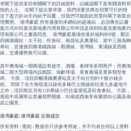
求閣下提供某些有關閣下的詳細資料，以確認閣下是有關資料所
指的人士。 在閣下提出要求後，我們須要並將在切實可行的情
況下盡力於40天內給予回覆，但我們可能因此而需向閣下收取合
理費用。 港湾豪庭 所有連接到本網站的超連結，必須事先以書
面方式向恒基兆業地產代理有限公司申請及得到恒基兆業地產代
理有限公司之書面同意。 港灣豪庭廣場坐落於福利街8號，鄰近
四個港鐵站：太子站、旺角站、南昌站及奧運站，當中三個為轉
車站，並連接四條港鐵路線 – 觀塘線、荃灣線、東涌線及西鐵
線，交通優勢無可比擬。
其中奧海城一期商場設有超市、酒樓、食肆等多間商戶；而奧海
城二期大型商場內設戲院、保齡球場、美食廣場及更多類型食
肆。 方面，項目距離港鐵奧運站及太子站分別約十餘分鐘步
程。 而除了在大角咀道沿線有多條巴士路線前往港九多處地方
之外；項目附近另有12B專線小巴往返屋苑及旺角東站。 方面，
屋苑中高層單位普遍視野開揚，向南或西南享有樂群街公園及南
昌公園景。
港湾豪庭: 港湾豪庭 近期成交
所有资料 / 图则 / 数据亦只供参考用途，并不代表任何以上资料