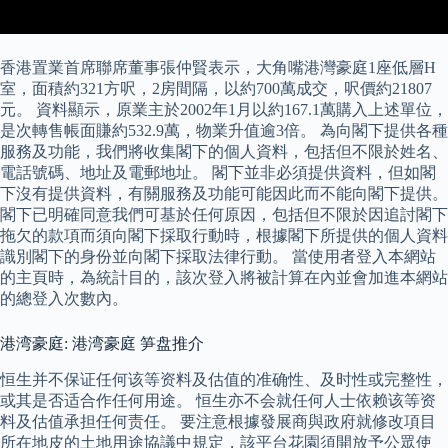
香港置業首席聯席董事張仲賢表示，大角嘴港灣豪庭1座低層H
室，面積約321方呎，2房間隔，以約700萬成交，呎價約21807
元。 資料顯示，原業主於2002年1月以約167.1萬購入上述單位，
是次轉售帳面賺約532.9萬，物業升值逾3倍。 為向閣下提供各種
服務及功能，我們將收集閣下的個人資料，包括但不限於姓名、
電話號碼、地址及電郵地址。 閣下並非必須提供資料，但如閣
下沒有提供資料，有關服務及功能可能因此而不能向閣下提供。
閣下已明確同意我們可基於任何原因，包括但不限於因追討閣下
拖欠的款項而須向閣下採取行動時，根據閣下所提供的個人資料
識別閣下的身份並向閣下採取法律行動。 當使用者登入本網站
的主頁時，為統計目的，該次登入將被計算在內並會加進本網站
的總登入次數內。
港湾豪庭: 港湾豪庭 笋盘推介
恒生并不保证任何该等资料及估值的准确性、及时性或完整性，
或其是否适合作任何用途。 恒生亦不会就任何人士依赖该等资
料及估值承担任何责任。 要注意根據發展商與政府就修改項目
所在地皮的土地用途協議中規定，該平台花園須開放予公眾使