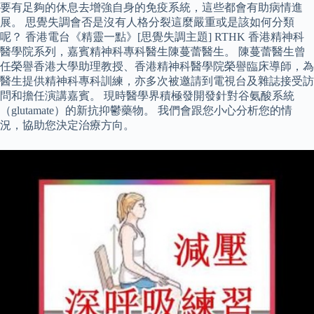
要有足夠的休息去增強自身的免疫系統，這些都會有助病情進
展。 思覺失調會否是沒有人格分裂這麼嚴重或是該如何分類
呢？ 香港電台《精靈一點》[思覺失調主題] RTHK 香港精神科
醫學院系列，嘉賓精神科專科醫生陳蔓蕾醫生。 陳蔓蕾醫生曾
任榮譽香港大學助理教授、香港精神科醫學院榮譽臨床導師，為
醫生提供精神科專科訓練，亦多次被邀請到電視台及雜誌接受訪
問和擔任演講嘉賓。 現時醫學界積極發開發針對谷氨酸系統
（glutamate）的新抗抑鬱藥物。 我們會跟您小心分析您的情
況，協助您決定治療方向。