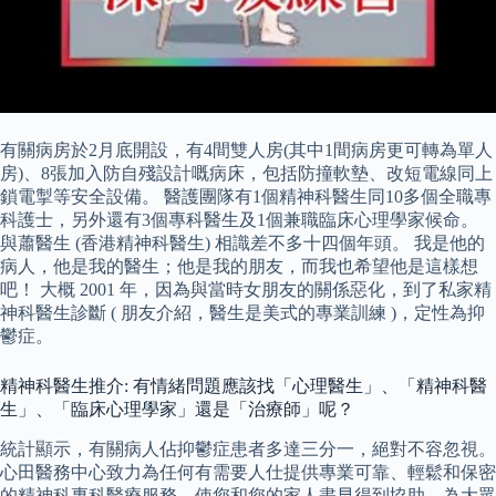
有關病房於2月底開設，有4間雙人房(其中1間病房更可轉為單人
房)、8張加入防自殘設計嘅病床，包括防撞軟墊、改短電線同上
鎖電掣等安全設備。 醫護團隊有1個精神科醫生同10多個全職專
科護士，另外還有3個專科醫生及1個兼職臨床心理學家候命。
與蕭醫生 (香港精神科醫生) 相識差不多十四個年頭。 我是他的
病人，他是我的醫生；他是我的朋友，而我也希望他是這樣想
吧！ 大概 2001 年，因為與當時女朋友的關係惡化，到了私家精
神科醫生診斷 ( 朋友介紹，醫生是美式的專業訓練 )，定性為抑
鬱症。
精神科醫生推介: 有情緒問題應該找「心理醫生」、「精神科醫
生」、「臨床心理學家」還是「治療師」呢？
統計顯示，有關病人佔抑鬱症患者多達三分一，絕對不容忽視。
心田醫務中心致力為任何有需要人仕提供專業可靠、輕鬆和保密
的精神科專科醫療服務，使您和您的家人盡早得到協助，為大眾