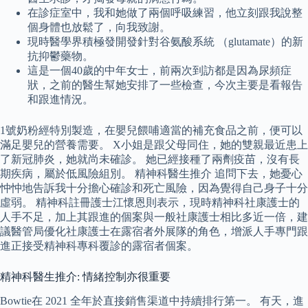
在診症室中，我和她做了兩個呼吸練習，他立刻跟我說整
個身體也放鬆了，向我致謝。
現時醫學界積極發開發針對谷氨酸系統 （glutamate）的新
抗抑鬱藥物。
這是一個40歲的中年女士，前兩次到訪都是因為尿頻症
狀，之前的醫生幫她安排了一些檢查，今次主要是看報告
和跟進情況。
1號奶粉經特別製造，在嬰兒餵哺適當的補充食品之前，便可以
滿足嬰兒的營養需要。 X小姐是跟父母同住，她的雙親最近患上
了新冠肺炎，她就尚未確診。 她已經接種了兩劑疫苗，沒有長
期疾病，屬於低風險組別。 精神科醫生推介 追問下去，她憂心
忡忡地告訴我十分擔心確診和死亡風險，因為覺得自己身子十分
虛弱。 精神科註冊護士江懷恩則表示，現時精神科社康護士的
人手不足，加上其跟進的個案與一般社康護士相比多近一倍，建
議醫管局優化社康護士在露宿者外展隊的角色，增派人手專門跟
進正接受精神科專科覆診的露宿者個案。
精神科醫生推介: 情緒控制亦很重要
Bowtie在 2021 全年於直接銷售渠道中持續排行第一。 有天，進