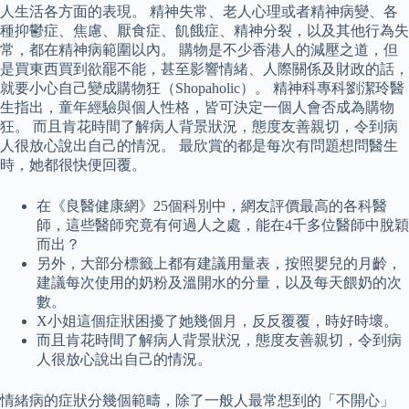
人生活各方面的表現。 精神失常、老人心理或者精神病變、各
種抑鬱症、焦慮、厭食症、飢餓症、精神分裂，以及其他行為失
常，都在精神病範圍以內。 購物是不少香港人的減壓之道，但
是買東西買到欲罷不能，甚至影響情緒、人際關係及財政的話，
就要小心自己變成購物狂（Shopaholic）。 精神科專科劉潔玲醫
生指出，童年經驗與個人性格，皆可決定一個人會否成為購物
狂。 而且肯花時間了解病人背景狀況，態度友善親切，令到病
人很放心說出自己的情況。 最欣賞的都是每次有問題想問醫生
時，她都很快便回覆。
在《良醫健康網》25個科別中，網友評價最高的各科醫
師，這些醫師究竟有何過人之處，能在4千多位醫師中脫穎
而出？
另外，大部分標籤上都有建議用量表，按照嬰兒的月齡，
建議每次使用的奶粉及溫開水的分量，以及每天餵奶的次
數。
X小姐這個症狀困擾了她幾個月，反反覆覆，時好時壞。
而且肯花時間了解病人背景狀況，態度友善親切，令到病
人很放心說出自己的情況。
情緒病的症狀分幾個範疇，除了一般人最常想到的「不開心」