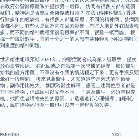
在政府公營醫療體系外提供另一選擇。 坊間有很多人都有這個
疑問，精神病是否能完全康復或根治？ 在我 (精神科醫生) 香港
行醫多年的經驗裡，有很多人都能痊癒，不同的精神病，發病因
素都不同，有些人是因為內在因素影響，有些人則是外在因素較
多，而不同的精神病種類復發機率都不同，很難一概而論。 根
據一些統計數字，香港十分之一的人患有某種輕度 (例如抑鬱症)
到重度的精神問題。
世界衛生組織預期 2020 年，抑鬱症將會成為第 2 號殺手，僅次
於心血管疾病。 在此回應之前我第一次求醫的經歷，那位醫生
給我的處方用藥，不單沒有令我的情緒穩定下來，更有手振及頭
暈好一段時間。 後來見蕭醫生，才知道這些是舊式的平價藥
物，副作用比較大。 劉潔玲醫生解釋，儘管上述兩位患者都是
非理性購物，但成因可以完全不同。 「身為醫生，必須尋根究
柢，找回患者購物失控的原因。」透過進行心理輔導，解開心
結，瘋狂購物的行為一般也可以有一定程度的改善。
PREVIOUS
NEXT