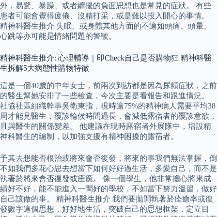
外，易驚、暴躁、或者纏擾的負面思想也是常見的症狀。 有些
患者可能會覺得疲倦、沒精打采，或是難以投入開心的事情。
精神科醫生推介 失眠、或身體其他方面的不適如頭痛、頭暈、
心跳等亦可能是情緒問題的警號。
精神科醫生推介: 心理輔導｜即Check自己是否購物狂 精神科醫
生拆解5大病態性購物特徵
這是一個40歲的中年女士，前兩次到訪都是因為尿頻症狀，之前
的醫生幫她安排了一些檢查，今次主要是看報告和跟進情況。
社協社區組織幹事吳衛東指，現時逾75%的精神病人需要平均38
周才能見醫生，覆診輪候時間過長，會減低露宿者的覆診意欲，
且與醫生的關係變差。 他建議在現時露宿者外展隊中，增設精
神科醫生的編制，以加強支援有精神困擾的露宿者。
予其去想能否根治或將來會否復發，將來的事我們無法掌握，倒
不如我們多花心思去想當下如何好好過生活，多愛自己，而不是
執著於將來會否復發或痊癒。 像一個學生，他非常擔心將來成
績好不好，能不能進入一間好的學校，不如當下努力溫習，做好
自己該做的事。 精神科醫生推介 我們要拋開執著於痊癒率或復
發數字這個思想，好好地生活，突破自己的思想框架，定立目