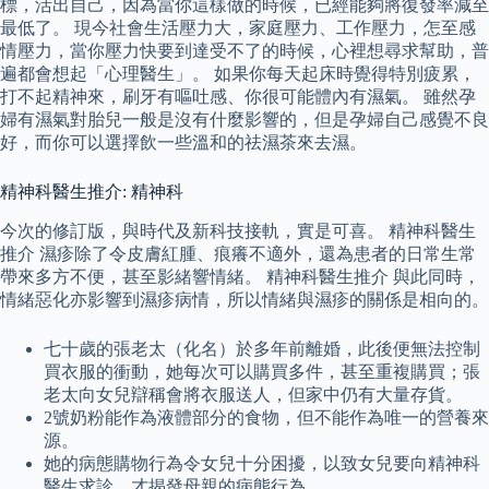
標，活出自己，因為當你這樣做的時候，已經能夠將復發率減至
最低了。 現今社會生活壓力大，家庭壓力、工作壓力，怎至感
情壓力，當你壓力快要到達受不了的時候，心裡想尋求幫助，普
遍都會想起「心理醫生」。 如果你每天起床時覺得特別疲累，
打不起精神來，刷牙有嘔吐感、你很可能體內有濕氣。 雖然孕
婦有濕氣對胎兒一般是沒有什麼影響的，但是孕婦自己感覺不良
好，而你可以選擇飲一些溫和的祛濕茶來去濕。
精神科醫生推介: 精神科
今次的修訂版，與時代及新科技接軌，實是可喜。 精神科醫生
推介 濕疹除了令皮膚紅腫、痕癢不適外，還為患者的日常生常
帶來多方不便，甚至影緒響情緒。 精神科醫生推介 與此同時，
情緒惡化亦影響到濕疹病情，所以情緒與濕疹的關係是相向的。
七十歲的張老太（化名）於多年前離婚，此後便無法控制
買衣服的衝動，她每次可以購買多件，甚至重複購買；張
老太向女兒辯稱會將衣服送人，但家中仍有大量存貨。
2號奶粉能作為液體部分的食物，但不能作為唯一的營養來
源。
她的病態購物行為令女兒十分困擾，以致女兒要向精神科
醫生求診，才揭發母親的病態行為。