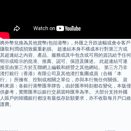
將外幣兌換為其他貨幣(包括港幣) ，外匯之升跌波幅或會令客戶
賺取利潤或招致嚴重虧損。 超連結本身不構成本行對第三方或
其超連結之內容、產品、服務或其中包含或可用的資訊給予任何
明示或暗示的批准、推薦、認可、保證及陳述。 此超連結可連
接至由第三方於互聯網上編載和經營之其他網站。 第三方乃非
渣打銀行（香港）有限公司及其他渣打集團成員（合稱「本
行」）所擁有、控制或相關之單位，亦與本行無任何關係。 資
料來源：各銀行港幣匯率牌告，由於匯率時刻都在變化，本版僅
供參考，實際匯率以銀行交易當時匯率為準。 大部分支持外國
人賬戶的韓國銀行都沒有最低存款額要求，亦不收取每月戶口維
護費。