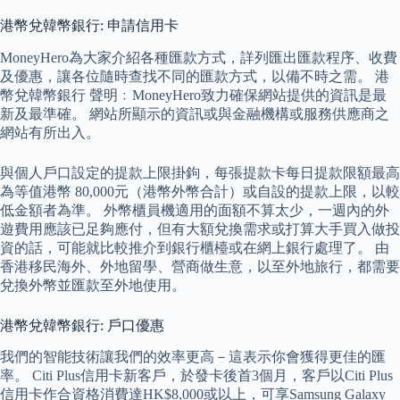
港幣兌韓幣銀行: 申請信用卡
MoneyHero為大家介紹各種匯款方式，詳列匯出匯款程序、收費
及優惠，讓各位隨時查找不同的匯款方式，以備不時之需。 港
幣兌韓幣銀行 聲明﹕MoneyHero致力確保網站提供的資訊是最
新及最準確。 網站所顯示的資訊或與金融機構或服務供應商之
網站有所出入。
與個人戶口設定的提款上限掛鉤，每張提款卡每日提款限額最高
為等值港幣 80,000元（港幣外幣合計）或自設的提款上限，以較
低金額者為準。 外幣櫃員機適用的面額不算太少，一週內的外
遊費用應該已足夠應付，但有大額兌換需求或打算大手買入做投
資的話，可能就比較推介到銀行櫃檯或在網上銀行處理了。 由
香港移民海外、外地留學、營商做生意，以至外地旅行，都需要
兌換外幣並匯款至外地使用。
港幣兌韓幣銀行: 戶口優惠
我們的智能技術讓我們的效率更高－這表示你會獲得更佳的匯
率。 Citi Plus信用卡新客戶，於發卡後首3個月，客戶以Citi Plus
信用卡作合資格消費達HK$8,000或以上，可享Samsung Galaxy