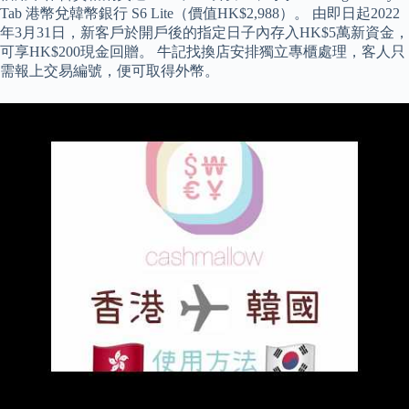
Tab 港幣兌韓幣銀行 S6 Lite（價值HK$2,988）。 由即日起2022
年3月31日，新客戶於開戶後的指定日子內存入HK$5萬新資金，
可享HK$200現金回贈。 牛記找換店安排獨立專櫃處理，客人只
需報上交易編號，便可取得外幣。