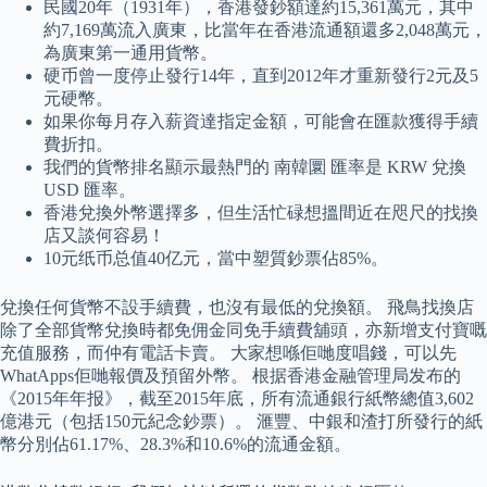
民國20年（1931年），香港發鈔額達約15,361萬元，其中
約7,169萬流入廣東，比當年在香港流通額還多2,048萬元，
為廣東第一通用貨幣。
硬币曾一度停止發行14年，直到2012年才重新發行2元及5
元硬幣。
如果你每月存入薪資達指定金額，可能會在匯款獲得手續
費折扣。
我們的貨幣排名顯示最熱門的 南韓圜 匯率是 KRW 兌換
USD 匯率。
香港兌換外幣選擇多，但生活忙碌想搵間近在咫尺的找換
店又談何容易！
10元纸币总值40亿元，當中塑質鈔票佔85%。
兌換任何貨幣不設手續費，也沒有最低的兌換額。 飛鳥找換店
除了全部貨幣兌換時都免佣金同免手續費舖頭，亦新增支付寶嘅
充值服務，而仲有電話卡賣。 大家想喺佢哋度唱錢，可以先
WhatApps佢哋報價及預留外幣。 根据香港金融管理局发布的
《2015年年报》，截至2015年底，所有流通銀行紙幣總值3,602
億港元（包括150元紀念鈔票）。 滙豐、中銀和渣打所發行的紙
幣分別佔61.17%、28.3%和10.6%的流通金額。