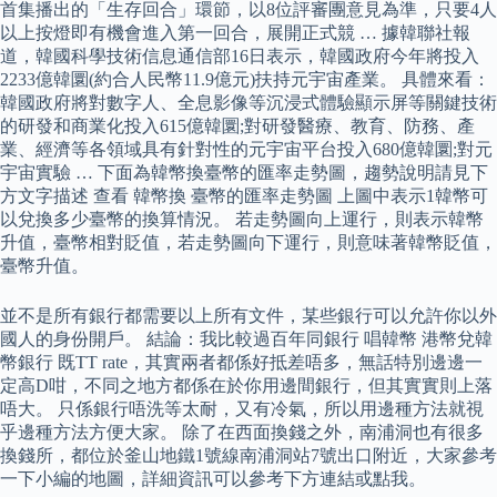
首集播出的「生存回合」環節，以8位評審團意見為準，只要4人
以上按燈即有機會進入第一回合，展開正式競 … 據韓聯社報
道，韓國科學技術信息通信部16日表示，韓國政府今年將投入
2233億韓圜(約合人民幣11.9億元)扶持元宇宙產業。 具體來看：
韓國政府將對數字人、全息影像等沉浸式體驗顯示屏等關鍵技術
的研發和商業化投入615億韓圜;對研發醫療、教育、防務、產
業、經濟等各領域具有針對性的元宇宙平台投入680億韓圜;對元
宇宙實驗 … 下面為韓幣換臺幣的匯率走勢圖，趨勢說明請見下
方文字描述 查看 韓幣換 臺幣的匯率走勢圖 上圖中表示1韓幣可
以兌換多少臺幣的換算情況。 若走勢圖向上運行，則表示韓幣
升值，臺幣相對貶值，若走勢圖向下運行，則意味著韓幣貶值，
臺幣升值。
並不是所有銀行都需要以上所有文件，某些銀行可以允許你以外
國人的身份開戶。 結論：我比較過百年同銀行 唱韓幣 港幣兌韓
幣銀行 既TT rate，其實兩者都係好抵差唔多，無話特別邊邊一
定高D咁，不同之地方都係在於你用邊間銀行，但其實實則上落
唔大。 只係銀行唔洗等太耐，又有冷氣，所以用邊種方法就視
乎邊種方法方便大家。 除了在西面換錢之外，南浦洞也有很多
換錢所，都位於釜山地鐵1號線南浦洞站7號出口附近，大家參考
一下小編的地圖，詳細資訊可以參考下方連結或點我。