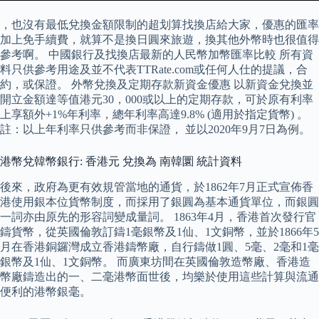
，也沒有最低兌換金額限制的超划算找換店給大家，優惠的匯率
加上免手續費，就算不是換日圓來旅遊，換其他外幣時也很值得
參考啊。 中國銀行及找換店最新的人民幣加幣匯率比較 所有資
料只供參考用途及並不代表TTRate.com或任何人仕的提議，合
約，或保證。 外幣兌換及定期存款新資金優惠 以新資金兌換並
開立金額達等值港元30，000或以上的定期存款，可於原有利率
上享額外+1%年利率，總年利率高達9.8% (適用於指定貨幣) 。
註：以上年利率只供參考而非保證， 並以2020年9月7日為例。
港幣兌韓幣銀行: 香港元 兌換為 南韓圜 統計資料
後來，政府為更有效規管當地的通貨，於1862年7月正式宣佈香
港使用銀本位貨幣制度，而採用了銀圓為基本通貨單位，而銀圓
一詞亦由原先的形容詞變成量詞。 1863年4月，香港首次發行官
鑄貨幣，從英國倫敦訂鑄1毫銀幣及1仙、1文銅幣，並於1866年5
月在香港銅鑼灣成立香港鑄幣廠，自行鑄做1圓、5毫、2毫和1毫
銀幣及1仙、1文銅幣。 而廣東坊間在英國倫敦造幣廠、香港造
幣廠鑄造出的一、二毫港幣面世後，均樂於使用這些計算與流通
便利的港幣銀毫。