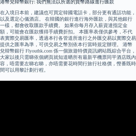
港幣兌韓幣銀行: 我們無法以所選的貨幣路線進行匯款
在入境日本前，建議也可買定韓國電話卡，部分更有通話功能，
以及選定心儀酒店。 在韓國的銀行進行海外匯款，與其他銀行
一樣，都會收取匯款手續費。 如果你每月存入薪資達指定金
額，可能會在匯款獲得手續費折扣。 本匯率表僅供參考，不代
表實際交易匯率，透過本行各管道所進行之外匯交易以實際交易
提供之匯率為準，可供交易之幣別依本行當時規定辦理。 港幣
兌韓幣銀行 Flyouthk.com 係一個旅遊特價資訊網站既綜合平台，
大家以後只需睇依個網頁就知道晒所有最新平機票同平酒店既內
容，唔需要左睇右睇，亦唔需要花時間行旅行社格價，慳番既時
間可以用黎計劃行程。