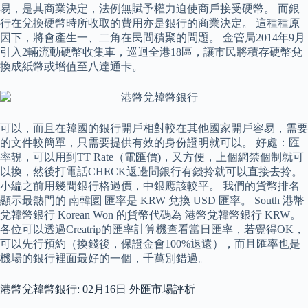
易，是其商業決定，法例無賦予權力迫使商戶接受硬幣。 而銀
行在兌換硬幣時所收取的費用亦是銀行的商業決定。 這種種原
因下，將會產生一、二角在民間積聚的問題。 金管局2014年9月
引入2輛流動硬幣收集車，巡迴全港18區，讓市民將積存硬幣兌
換成紙幣或增值至八達通卡。
可以，而且在韓國的銀行開戶相對較在其他國家開戶容易，需要
的文件較簡單，只需要提供有效的身份證明就可以。 好處：匯
率靚，可以用到TT Rate（電匯價)，又方便，上個網禁個制就可
以換，然後打電話CHECK返邊間銀行有錢拎就可以直接去拎。
小編之前用幾間銀行格過價，中銀應該較平。 我們的貨幣排名
顯示最熱門的 南韓圜 匯率是 KRW 兌換 USD 匯率。 South 港幣
兌韓幣銀行 Korean Won 的貨幣代碼為 港幣兌韓幣銀行 KRW。
各位可以透過Creatrip的匯率計算機查看當日匯率，若覺得OK，
可以先行預約（換錢後，保證金會100%退還），而且匯率也是
機場的銀行裡面最好的一個，千萬別錯過。
港幣兌韓幣銀行: 02月16日 外匯市場評析