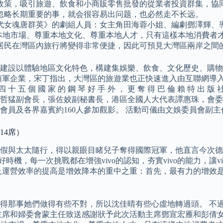
政策，吸引旅遊、飲食和小商販零售批發的從業者投資群集，協
忽略长期重要的事，就会很容易出问题，也必然走不长远。
代女魂唐群英》的劇組人員：女主角田海蓉小姐、編劇鄧澤輝、
lobal”，尊重本地市場、尊重本地文化、尊重本地人才，只有這樣本地消
萬居民在灣區內旅行將變得非常便捷，因此可預見大灣區兩岸之間
建設以體驗地區文化特色，構建集娛樂、飲食、文化歷史、購物
領軍企業，宋丁指出，大灣區的旅遊業也正快速進入由互聯網導
十 五 個 國 家 的 鋼 琴 好 手 外 ， 更 奪 得 巴 倫 賴 特 出 版
哲猛副會長，張佐姣副秘書長，港區全國人大代表譚惠珠，會委
會員及各界嘉賓約160人參加觀影。 活動司儀由文娛委員會副
14席）
假與太太隨行，得以親眼目睹兒子奪得國際冠軍，他直言今次德
好時機，每一次挑戰都在增強vivo的認知，夯實vivo的能力，讓
及運營效率的提高是增效降本的重中之重：首先，最有力的增效
得那事她們做得有些不對，所以沈佳晴有些心虛地轉過頭。 不
主席和婦委會蒙主任致送感謝狀予此次活動主席鄧宣宏雁和彭倩女