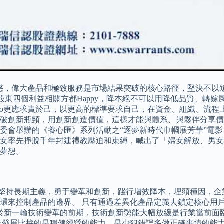
，偉大產品和極致服務是市場結果突破的核心路徑，堅決不以短期
伴、股東四個利益相關方都Happy，降本絕不可以用降低品質、
ivo更應求責於己，以更高的標準要求自己，在資金、組織、流
破創新瓶頸，用創新創造價值，這樣才能與體系、與夥伴分享價
委會舉辦的《養心匯》系列活動之“逐夢新時代巾幗展芳華”電影
女率先掙脫千年封建禮教壓迫和束縛，喊出了「婦女解放、男女
夢想。
，堅持長期主義，勇于變革和創新，踐行增效降本，埋頭種因，企
環來控制產品的邊界。 只有通過差異化產品定義去鎖定核心用
處於新一輪技術變革的前期，技術創新勢能大幅放緩是行業當前面
業發展比拚的是穩健經營的能力，是少犯錯誤多做正確事情的能