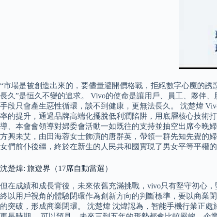
“市場是被創造出來的，要儘量避開價格戰，拒絕數字心魔的誘惑
長久”是恒久不變的追求。 Vivo的使命是讓用戶、員工、夥
手段只會產生惡性循環，談不到健康，更無法長久。 沈楚煒 V
率的提升，通過品牌高端化擺脫低利潤陷阱，用底層核心技術打
導、本會會領導對婦委會活動一如既往的支持並抽空出席今晚婦
方興未艾，由田海蓉女士飾演的唐群英，帶領一群先知先覺的婦
女們前仆後繼，終於在新生的人民共和國實現了男女平等平權的
沈楚煒: 旅遊界（17席自動當選）
但在成績和成長背後，未來依舊充滿挑戰，vivo只有堅守初心
終以用戶視角的體驗閉環作為創新方向的判斷標準，要以商業閉
的突破，形成商業閉環。 沈楚煒 沈煒認為，智能手機行業正
更長時期。 可以預見，未來三到五年的形勢都會比較嚴峻，企