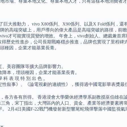
obal”，尊重本地市場、尊重本地文化、尊重本地人才，只有這樣本地消費
大推動力， vivo X80係列、X90係列、以及X Fold係列
在品牌的高端突破上，用戶導向的偉大產品是高端突破的路徑，前
vo才可能實現質變的增效。 年會上，vivo創始人、總裁兼首
高端產品取得歷史性進步，公司長期戰略穩步推進，品牌也實現了里程碑
頭種因，企業才能基業長青。
紅、美容團隊等擴大品牌影響力。
效降本，埋頭種因，企業才能基業長青。
學 科 表 現 特 別 出 色 。
定性敍事》、《論電視劇的連續性》，獲得過中國電影華表獎最
，各方各有所得。 香港浸會大學榮休經濟學系副教授巫伯雄在
珠三角，宋丁指出，大灣區內的人口、資金、產業等經濟要素將常
。 2月4日美國F-22戰鬥機發射新型響尾蛇飛彈擊落中國監視