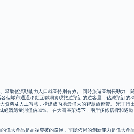
、幫助低流動能力人口就業特別有效。 同時旅遊業增長動力，
區各個城市通過移動互聯網實現旅遊預訂的遊客量，佔總預訂的8
大資料及人工智慧，構建成內地最強大的智慧旅遊帶。 宋丁指
城經濟總量則僅佔30%。 在大灣區架構下，兩岸多條橋樑和隧道
導向的偉大產品是高端突破的路徑，前瞻佈局的創新能力是偉大產