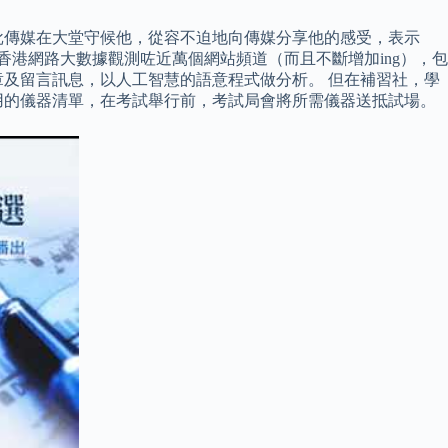
大批傳媒在大堂守候他，從容不迫地向傳媒分享他的感受，表示
港網路大數據觀測咗近萬個網站頻道（而且不斷增加ing），包
章及留言訊息，以人工智慧的語意程式做分析。 但在補習社，學
用的儀器清單，在考試舉行前，考試局會將所需儀器送抵試場。