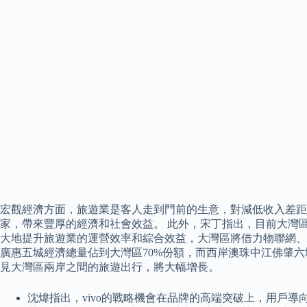
宏觀經濟方面，旅遊業是客人走到門前的生意，對減低收入差距
家，帶來豐厚的經濟和社會效益。 此外，宋丁指出，目前大灣
大地提升旅遊業的運營效率和綜合效益，大灣區將借力物聯網、
廣惠五城經濟總量佔到大灣區70%份額，而西岸澳珠中江佛肇六
見大灣區兩岸之間的旅遊出行，將大幅增長。
沈煒指出，vivo的戰略機會在品牌的高端突破上，用戶