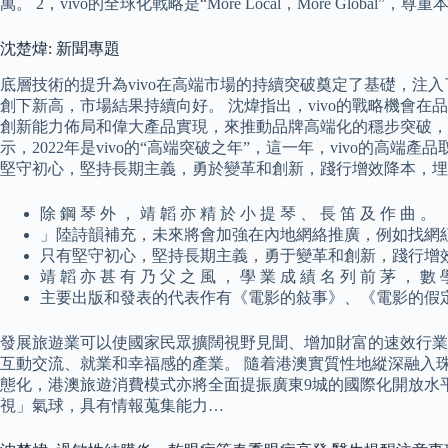
萬。 2，vivo的全球化戰略是“More Local，More Gl
沈楚煒: 新聞專題
底層技術的提升為vivo在高端市場的持續突破奠定了基礎，注入了巨
創下新高，市場結果持續向好。 沈煒指出，vivo的戰略機會
創新能力佈局和偉大產品實現，來推動品牌高端化的穩步突破，vi
示，2022年是vivo的“高端突破之年”，這一年，vivo的
堅守初心，堅持長期主義，勇於變革和創新，踐行增效降本，埋
除 鋼 琴 外 ， 靖 韜 亦 精 於 小 提 琴 、 長 笛 及 作 曲 。
」陸詩韻補充，未來將會加強在內地網絡推廣，例如找網
只有堅守初心，堅持長期主義，勇于變革和創新，踐行增
靖 韜 亦 甚 有 乃 父 之 風 ， 學 業 成 績 名 列 前 茅 ， 數 
主要出版和發表的代表作有《電影的敍事》、《電影的假
發展旅遊業可以使國家民眾擴闊視野見聞、增加財富的速效行業
互動交流、就業和幸福感的產業。 隨着港澳實質性地縱深融入
態化，港澳旅遊消費模式亦將全面提振廣東9城的國際化開放水平
視」氣球，具有情報蒐集能力…