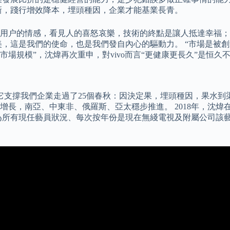
新，踐行增效降本，埋頭種因，企業才能基業長青。
用户的情感，看見人的喜怒哀樂，技術的終點是讓人抵達幸福；
美，這是我們的使命，也是我們發自內心的驅動力。 “市場是被
場規模”，沈煒再次重申，對vivo而言“更健康更長久”是恒久
它支撐我們企業走過了25個春秋：因決定果，埋頭種因，果水到渠成。
，南亞、中東非、俄羅斯、亞太穩步推進。 2018年，沈煒在v
為所有現任藝員狀況、每次按年份是現在無綫電視及附屬公司該