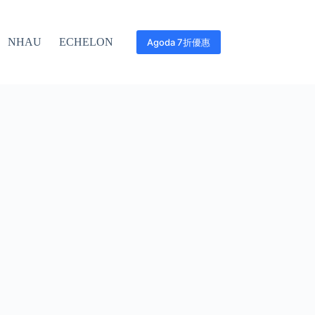
NHAU
ECHELON
Agoda 7折優惠