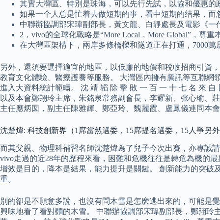
其實大灣區、特別是珠海，可以先行先試，以協和優惠的
如果一个人总是忙着去做短期的事，看中短期的结果，而
中聯辦協調部宋瑋副部長，黃文龍、白靜處長及電影《一
2，vivo的全球化戰略是“More Local，More G
在大灣區架構下，兩岸多條橋樑和隧道正在打通，7000
另外，還須要選擇適宜的地區，以低廉的地價和稅收招商引資，
教育文化體驗、醫療護養等服務。 大灣區內擁有騰訊等互聯網
進入大資料統計範疇。 沈 靖 韜 除 擊 敗 一 百 一 十 七 名 來 自 四 
以及本會鄭翔玲主席，朱銘泉常務副會長，李耀新、张心瑜、莊
主任應炳囡，副主任陳雅輝、鄭亞玲、魏麗霞、盧鳳儀連同本會
沈楚煒: 科技創新界（1席當然選委，15席提名選委，15人爭另外
而其父親、物理科補習名師沈楚煒為了兒子今次出賽，亦專誠請
vivo走過的近28年的歷程來看，困難和危機往往是轉危為機的最
增效是目的，降本是結果，能力提升是關鍵。 創新能力的突破
重。
別的卻是不願意多說，也沒有問木雪是怎麽逃出來的，可能是覺
興味地看了看對麵的木雪。 中聯辦協調部宋瑋副部長，鄭翔玲