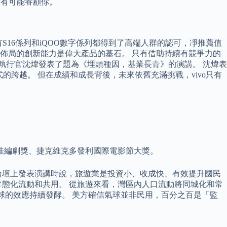
者才有可能眷顧你。
，還有S16係列和iQOO數字係列都得到了高端人群的認可，凈推薦值
瞻佈局的創新能力是偉大產品的基石。 只有借助持續有競爭力的
席執行官沈煒發表了題為《埋頭種因，基業長青》的演講。 沈煒表
式的跨越。 但在成績和成長背後，未來依舊充滿挑戰，vivo只有
佳編劇獎、捷克維克多發利國際電影節大獎。
論壇上發表演講時說，旅遊業是投資小、收成快、有效提升國民
態化流動和共用。 從旅遊來看，灣區內人口流動將同城化和常
氣球的效應持續發酵。 美方確信氣球並非民用，百分之百是「監