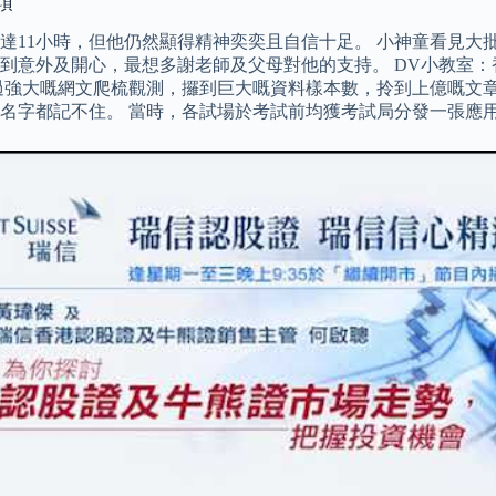
項
長達11小時，但他仍然顯得精神奕奕且自信十足。 小神童看見
意外及開心，最想多謝老師及父母對他的支持。 DV小教室：香
…透過強大嘅網文爬梳觀測，攞到巨大嘅資料樣本數，拎到上億嘅文
名字都記不住。 當時，各試場於考試前均獲考試局分發一張應