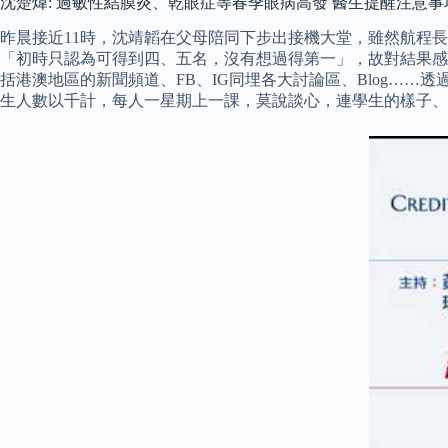
沈楚煒: 過敏性結膜炎、乾眼症等春季眼病高發 醫生提醒注意事
昨晨接近11時，沈靖韜在父母陪同下步出接機大堂，雖然航程
「初時只認為可得到四、五名，沒有想過得第一」，故對結果感到
括港澳地區的新聞頻道、FB、IG同埋各大討論區、Blog…
生人數以千計，每人一星期上一課，莫說談心，連學生的樣子、