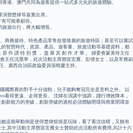
同香港、澳門共同為遊客提供一站式多元化的旅遊體驗。
導演鄧楚煒等嘉賓出席。
費者才有可能眷顧你。
的旅遊出行，將大幅增長。
、商務接待、特色產品零售批發推廣的旅遊特區；甚至可以嘗試
入的智慧時代，資源、產品、遊客量、旅遊活動等基礎資料，都
 社 原 作 譜 特 別 獎 ， 盡 展 其 創 作 才 華 。 婦委會蒙美玲主任
會主任沈墨寧，此次活動主席鄧宣宏雁、彭倩女士，以及常務副
主任、廣西自治區政協委員張曉慶主持。
國國際賽的對手十分強勁，兒子能夠奪冠完全是意料之外。 以
vivo看得更遠、走得更長。 沈煒在演講中強調，踐行增效降本，
是創新能力的突破，創新突破的過程必須體驗閉環與商業閉環並
過她這個舉動倒是使得楚煒煊很是玩味，看了看沈佳晴，又饒有
士,其中活動主席鄧宣宏雁女士贊助此次活動所有費用,共計十六