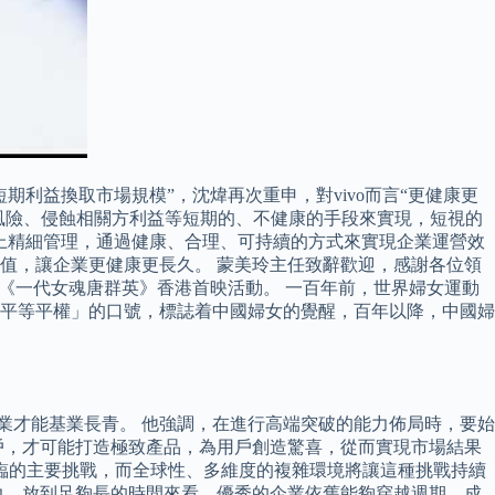
利益換取市場規模”，沈煒再次重申，對vivo而言“更健康更
轉嫁風險、侵蝕相關方利益等短期的、不健康的手段來實現，短視的
程上精細管理，通過健康、合理、可持續的方式來實現企業運營效
值，讓企業更健康更長久。 蒙美玲主任致辭歡迎，感謝各位領
《一代女魂唐群英》香港首映活動。 一百年前，世界婦女運動
平等平權」的口號，標誌着中國婦女的覺醒，百年以降，中國婦
業才能基業長青。 他強調，在進行高端突破的能力佈局時，要始
戶，才可能打造極致產品，為用戶創造驚喜，從而實現市場結果
臨的主要挑戰，而全球性、多維度的複雜環境將讓這種挑戰持續
力，放到足夠長的時間來看，優秀的企業依舊能夠穿越週期，成