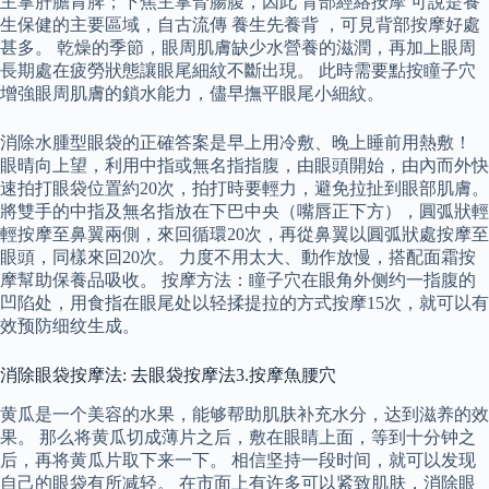
主掌肝膽胃脾；下焦主掌腎腸腹，因此 背部經絡按摩 可說是養
生保健的主要區域，自古流傳 養生先養背 ，可見背部按摩好處
甚多。 乾燥的季節，眼周肌膚缺少水營養的滋潤，再加上眼周
長期處在疲勞狀態讓眼尾細紋不斷出現。 此時需要點按瞳子穴
增強眼周肌膚的鎖水能力，儘早撫平眼尾小細紋。
消除水腫型眼袋的正確答案是早上用冷敷、晚上睡前用熱敷！
眼晴向上望，利用中指或無名指指腹，由眼頭開始，由內而外快
速拍打眼袋位置約20次，拍打時要輕力，避免拉扯到眼部肌膚。
將雙手的中指及無名指放在下巴中央（嘴唇正下方），圓弧狀輕
輕按摩至鼻翼兩側，來回循環20次，再從鼻翼以圓弧狀處按摩至
眼頭，同樣來回20次。 力度不用太大、動作放慢，搭配面霜按
摩幫助保養品吸收。 按摩方法：瞳子穴在眼角外侧约一指腹的
凹陷处，用食指在眼尾处以轻揉提拉的方式按摩15次，就可以有
效预防细纹生成。
消除眼袋按摩法: 去眼袋按摩法3.按摩魚腰穴
黄瓜是一个美容的水果，能够帮助肌肤补充水分，达到滋养的效
果。 那么将黄瓜切成薄片之后，敷在眼睛上面，等到十分钟之
后，再将黄瓜片取下来一下。 相信坚持一段时间，就可以发现
自己的眼袋有所减轻。 在市面上有许多可以紧致肌肤，消除眼