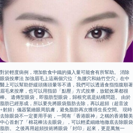
對於輕度病例，增加飲食中鐵的攝入量可能會有所幫助。 消除
眼袋按摩法 加強眉毛上這兩個穴位「魚腰穴和絲竹空穴」在中
醫上可以幫助舒緩頭痛頭暈等不適，我們可以透過食指指腹順著
眉毛來按摩，也可以用指節「點壓」方式按摩，放鬆效果都很
棒。 遺傳型眼袋，即脂肪型眼袋，歸根究底是結構問題。 由於
脂肪已經形成，所以要先將眼袋脂肪去除，再以超頻（超音波
+射頻）儀器緊緻眼周肌膚，避免脂肪再次獲得生長空間。 現時
去除眼袋不一定要用手術，一間有「香港眼神」之稱的香港醫美
中心首創了「棉花棒法去眼袋」，可以輕柔細緻地徹底去除眼袋
脂肪。 之後再用超頻技術將眼袋「封印」起來，更是萬無一