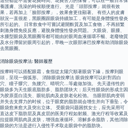
這些都是不需要花費時間、花費苦力的保養，可以在一般日常保
養護膚、洗澡的時候順便進行。 光是「頭部按摩」就很有效
果，若再加上「臉部按摩」，效果會更佳顯著。 有些人的皮膚
狀況一直很差，黑眼圈跟眼袋持續加工，有可能是身體慢性發炎
所引起的。 日常飲食中可嘗試避開麩質及加工食物，不再頻繁
刺激身體免疫反應，避脫身體慢性發炎問題。 大眼袋、眼腫、
水腫型眼袋及黑眼圈等都可能由於眼周血液循環不暢、老廢物質
及水分滯留於眼周引起的，早晚一次眼部淋巴按摩有助消除眼袋
去黑眼圈。
消除眼袋按摩法: 醫師履歷
按摩時可以搭配眼霜，食指從太陽穴順著眼袋下緣，按摩到眼
頭，呈現一個弧形。 消除眼袋按摩法 眼袋按摩可以針對四白
穴、瞳子髎穴、魚腰穴、晴明穴…等處做加強。 先天遗传性的
眼袋多为天生眼底脂肪多、脂肪团块大；后天性眼袋的形成主因
为胶原蛋白流失、眼轮肌肉及皮肤老化松弛。 当眼部肌肉变弱
并失去支撑力的时候，位于眼窝的脂肪就会增生并向下垂坠，令
眼袋愈来愈大及突出立体。 受眼袋问题困扰女士，应先采用可
直达皮下脂肪层及真皮层的医美疗程如射频、激光疗程等收紧及
拉提眼周肌肉及皮肤，增强血液循环、溶解多余脂肪，其他消除
眼袋的方法是进行入侵性手术取走眼袋中的脂肪块。