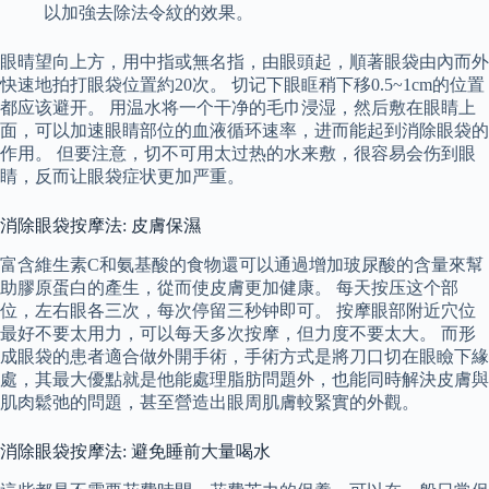
以加強去除法令紋的效果。
眼晴望向上方，用中指或無名指，由眼頭起，順著眼袋由內而外
快速地拍打眼袋位置約20次。 切记下眼眶稍下移0.5~1cm的位置
都应该避开。 用温水将一个干净的毛巾浸湿，然后敷在眼睛上
面，可以加速眼睛部位的血液循环速率，进而能起到消除眼袋的
作用。 但要注意，切不可用太过热的水来敷，很容易会伤到眼
睛，反而让眼袋症状更加严重。
消除眼袋按摩法: 皮膚保濕
富含維生素C和氨基酸的食物還可以通過增加玻尿酸的含量來幫
助膠原蛋白的產生，從而使皮膚更加健康。 每天按压这个部
位，左右眼各三次，每次停留三秒钟即可。 按摩眼部附近穴位
最好不要太用力，可以每天多次按摩，但力度不要太大。 而形
成眼袋的患者適合做外開手術，手術方式是將刀口切在眼瞼下緣
處，其最大優點就是他能處理脂肪問題外，也能同時解決皮膚與
肌肉鬆弛的問題，甚至營造出眼周肌膚較緊實的外觀。
消除眼袋按摩法: 避免睡前大量喝水