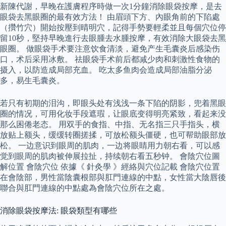
新陳代謝，早晚在護膚程序時做一次1分鐘消除眼袋按摩，是去
眼袋去黑眼圈的最有效方法！ 由眉頭下方、內眼角前的下陷處
（攢竹穴）開始按壓到晴明穴，記得手勢要輕柔並且每個穴位停
留10秒，堅持早晚進行去眼腫去水腫按摩，有效消除大眼袋去黑
眼圈。 做眼袋手术要注意饮食清淡，避免产生毛囊炎后感染伤
口，术后采用冰敷。 祛眼袋手术前后都减少肉和刺激性食物的
摄入，以防造成局部充血。 吃太多鱼肉会造成局部油脂分泌
多，易生毛囊炎。
若只有初期的泪沟，即眼头处有浅浅一条下陷的阴影，兜着黑眼
圈的情况，可用化妆手段遮瑕，让眼底变得明亮紧致，看起来没
那么困倦老态。 用双手的食指、中指、无名指三只手指头，横
放贴上额头，缓缓转圈搓揉，可放松额头僵硬，也可帮助眼部放
松。 一边意识到眼周的肌肉，一边将眼睛用力朝右看，可以感
觉到眼周的肌肉被伸展拉扯，持续朝右看五秒钟。 會陰穴位圖
解位置 會陰穴位 依據《 針灸學 》經絡與穴位記載 會陰穴位置
在會陰部，男性當陰囊根部與肛門連線的中點，女性當大陰唇後
聯合與肛門連線的中點處為會陰穴位所在之處。
消除眼袋按摩法: 眼袋類型有哪些