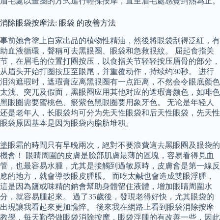
眉毛處以畫圈的方式進行輕揉按摩，直至眉毛處感覺到熱為止。
消除眼袋按摩法: 眼袋 的改善方法
事前她會塗上自家出品的植物性精油，然後將眼袋刮得泛紅，有
助血液循環，聲稱可去黑眼圈、眼袋和急救眼紋。 屈起食指关
节，在眉毛的位置打圈按压，以食指关节轻轻按压眉骨的部分，
从眉头开始打圈按压至眼尾，并重覆动作，持续约30秒。 进行
泪沟遮瑕时，遮瑕膏应离黑眼圈有一点距离，不然会令眼底颜色
太浅、突兀及假面，黑眼圈应用其他对应的遮瑕膏颜色，如啡色
黑眼圈需要蜜桃色、瘀紫色黑眼圈要用象牙色。 无论是年轻人
还是老年人，长眼袋均可分为先天性眼袋和后天性眼袋，先天性
眼袋原因基本是因为眼袋内脂肪堆积。
塗眼霜的時間只有早晚兩次，絕對不要浪費這去黑眼圈及眼袋的
機會！ 眼睛周圍的皮膚是臉部肌膚最薄的區塊，容易看得見血
管，也最容易水腫，尤其是接觸到過敏原時，皮膚會是第一線反
應的地方，就會導致眼皮腫脹。 而吃太鹹也會造成雙眼浮腫，
這是因為鹽或味精的鈉會幫助身體留住液體，增加眼睛周圍水
分，就容易腫起來。 過了35歲後，發現老得好快，尤其眼袋的
出現讓我看起來更加憔悴。 後來我在網路上看到眼袋消除按摩
教學，每天勤勞做眼袋消除按摩，眼袋浮腫的有改善一些，因此