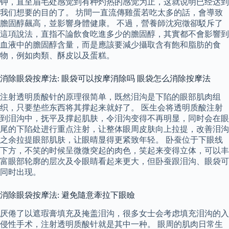
钟，直至眉毛处感觉到有种灼热的感觉为止，这就说明已经达到
我们想要的目的了。 坊間一直流傳雞蛋若吃太多的話，會導致
膽固醇飆高，並影響身體健康。 不過，營養師沈宛徵卻駁斥了
這項說法，直指不論飲食吃進多少的膽固醇，其實都不會影響到
血液中的膽固醇含量，而是應該要減少攝取含有飽和脂肪的食
物，例如肉類、酥皮以及蛋糕。
消除眼袋按摩法: 眼袋可以按摩消除吗 眼袋怎么消除按摩法
注射透明质酸针的原理很简单，既然泪沟是下陷的眼部肌肉组
织，只要垫些东西将其撑起来就好了。 医生会将透明质酸注射
到泪沟中，抚平及撑起肌肤，令泪沟变得不再明显，同时会在眼
尾的下陷处进行重点注射，让整体眼周皮肤向上拉提，改善泪沟
之余拉提眼部肌肤，让眼晴显得更紧致年轻。 卧蚕位于下眼线
下方，不笑的时候呈微微突起的肉色，笑起来变得立体，可以丰
富眼部轮廓的层次及令眼睛看起来更大，但卧蚕跟泪沟、眼袋可
同时出现。
消除眼袋按摩法: 避免隨意牽拉下眼瞼
厌倦了以遮瑕膏填充及掩盖泪沟，很多女士会考虑填充泪沟的入
侵性手术，注射透明质酸针就是其中一种。 眼周的肌肉日常生