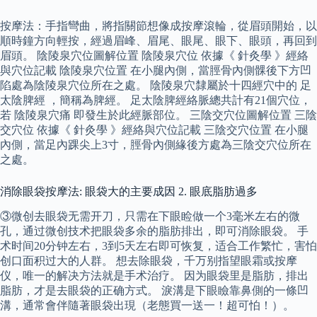
按摩法：手指彎曲，將指關節想像成按摩滾輪，從眉頭開始，以
順時鐘方向輕按，經過眉峰、眉尾、眼尾、眼下、眼頭，再回到
眉頭。 陰陵泉穴位圖解位置 陰陵泉穴位 依據《 針灸學 》經絡
與穴位記載 陰陵泉穴位置 在小腿內側，當脛骨內側髁後下方凹
陷處為陰陵泉穴位所在之處。 陰陵泉穴隸屬於十四經穴中的 足
太陰脾經 ，簡稱為脾經。 足太陰脾經絡脈總共計有21個穴位，
若 陰陵泉穴痛 即發生於此經脈部位。 三陰交穴位圖解位置 三陰
交穴位 依據《 針灸學 》經絡與穴位記載 三陰交穴位置 在小腿
內側，當足內踝尖上3寸，脛骨內側緣後方處為三陰交穴位所在
之處。
消除眼袋按摩法: 眼袋大的主要成因 2. 眼底脂肪過多
③微创去眼袋无需开刀，只需在下眼睑做一个3毫米左右的微
孔，通过微创技术把眼袋多余的脂肪排出，即可消除眼袋。 手
术时间20分钟左右，3到5天左右即可恢复，适合工作繁忙，害怕
创口面积过大的人群。 想去除眼袋，千万别指望眼霜或按摩
仪，唯一的解决方法就是手术治疗。 因为眼袋里是脂肪，排出
脂肪，才是去眼袋的正确方式。 淚溝是下眼瞼靠鼻側的一條凹
溝，通常會伴隨著眼袋出現（老態買一送一！超可怕！）。