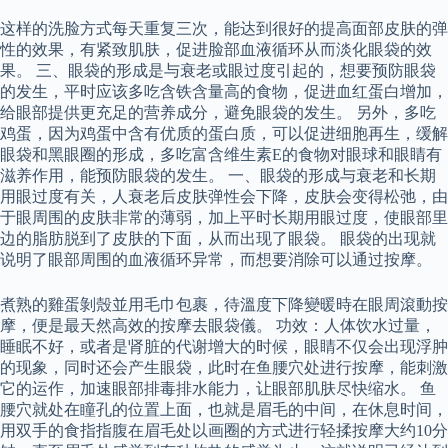
这样的洗脸方式每天重复三次，能达到很好的提高面部皮肤的弹
性的效果，有紧致肌肤，促进脸部血液循环从而淡化眼袋的效
果。 三、眼袋的形成是与衰老或眼过度引起的，想要预防眼袋
的发生，平时应该多吃含铁含量高的食物，促进血红蛋白增加，
给眼部提供更充足的营养成分，避免眼袋的发生。 另外，多吃
鸡蛋，因为鸡蛋中含有优质的蛋白质，可以促进细胞再生，缓解
眼袋和黑眼圈的形成，多吃富含维生素E的食物对眼球和眼睛有
滋养作用，能预防眼袋的发生。 一、眼袋的形成与衰老和长期
用眼过度有关，人衰老后皮肤弹性会下降，皮肤会变得松弛，由
于眼周围的皮肤非常的薄弱，加上平时长期用眼过度，使眼部里
边的脂肪脱到了皮肤的下面，从而出现了眼袋。 眼袋的出现就
说明了眼部周围的血液循环异常，而想要消除可以通过按摩。
煮熟的雞蛋剝殼並用毛巾包裹，待溫度下降變暖時在眼周滾動按
摩，便是最天然高效的按摩去眼袋儀。 功效：人体饮水过量，
睡眠不好，或者是肾脏的代谢增大的时候，眼睛不仅会出现浮肿
的现象，同时还会产生眼袋，此时在鱼腰穴处进行按摩，能刺激
它的运作，加速眼部排毒排水能力，让眼部肌肤尽快缩水。 鱼
腰穴就处在瞳孔的位置上面，也就是眉毛的中间，在休息时间，
用双手的食指指腹在眉毛处以画圈的方式进行轻揉按摩大约10分