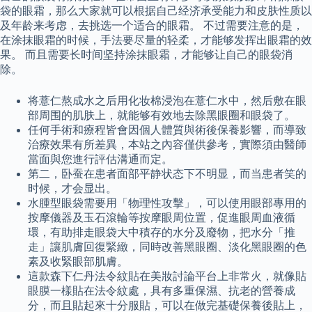
袋的眼霜，那么大家就可以根据自己经济承受能力和皮肤性质以
及年龄来考虑，去挑选一个适合的眼霜。 不过需要注意的是，
在涂抹眼霜的时候，手法要尽量的轻柔，才能够发挥出眼霜的效
果。 而且需要长时间坚持涂抹眼霜，才能够让自己的眼袋消
除。
将薏仁熬成水之后用化妆棉浸泡在薏仁水中，然后敷在眼
部周围的肌肤上，就能够有效地去除黑眼圈和眼袋了。
任何手術和療程皆會因個人體質與術後保養影響，而導致
治療效果有所差異，本站之內容僅供參考，實際須由醫師
當面與您進行評估溝通而定。
第二，卧蚕在患者面部平静状态下不明显，而当患者笑的
时候，才会显出。
水腫型眼袋需要用「物理性攻擊」，可以使用眼部專用的
按摩儀器及玉石滾輪等按摩眼周位置，促進眼周血液循
環，有助排走眼袋大中積存的水分及廢物，把水分「推
走」讓肌膚回復緊緻，同時改善黑眼圈、淡化黑眼圈的色
素及收緊眼部肌膚。
這款森下仁丹法令紋貼在美妝討論平台上非常火，就像貼
眼膜一樣貼在法令紋處，具有多重保濕、抗老的營養成
分，而且貼起來十分服貼，可以在做完基礎保養後貼上，