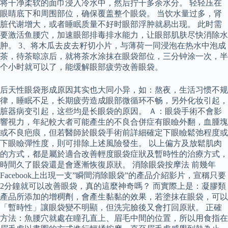
将干净柔软的面巾浸入冷水中，然后拧干多余水分。 轻轻压在
眼睛底下和周围部位，确保覆盖整个眼袋。 当饮水量过多，肾
脏代谢增大，或者睡眠质量不好时眼部浮肿就易出现。 此时需
要激活鱼腰穴，加速眼部排毒排水能力，让眼部肌肤尽快消除水
肿。 3、将木瓜去皮去籽切小片，与薄荷一同浸泡在热水中泡成
茶，待茶晾凉后，就将茶水涂抹在眼袋部位，三分钟涂一次，半
个小时就可以了，能缓解眼部疲劳改善眼袋。
后天性眼袋形成原因其实也大同小异，如：熬夜，生活习惯不规
律，睡眠不足，长期疲劳造成眼部微循环不畅，另外化妆引起，
脏器病变引起，这些均是长眼袋的原因。 Ａ：眼袋手術不會影
響視力，年紀較大者可能產生的不良合併症有眼瞼外翻，血腫塊
或不良疤痕，但若醫師於眼袋手術前詳細確定下眼瞼鬆弛程度或
下眼瞼彈性度，則可排除上述風險發生。 以上偏方及放鬆肌肉
的方式，都是屬於適合改善輕度眼袋症狀及暫時性的治療方式，
時間久了眼袋還是會逐漸恢復原狀。 消除眼袋按摩法 前幾年
Facebook上出現一支”瞬間消除眼袋”的產品介紹影片，宣稱只要
2分鐘就可以改善眼袋，真的這麼神奇嗎？ 而實際上是：凝膠類
產品所添加的增稠劑，會產生黏黏的效果，若塗抹在眼袋，可以
「暫時性」讓眼袋變不明顯，但洗完臉後又會打回原狀。 正確
方法：魚腰穴就處在瞳孔直上、眉毛中間的位置，所以用食指在