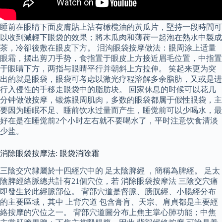
睡前在眼睛下面皮膚貼上沾有橄欖油的黃瓜片，堅持一段時間可
以收到減輕下眼袋的效果；將木瓜肉和薄荷一起泡在熱水中製成
茶，冷卻後敷在眼皮下方。 泪沟眼袋按摩做法：眼周涂上适量
眼霜，摆出剪刀手势，食指置于眼皮上方接近眉毛位置，中指置
于眼睛下方，两指与眼睛平行并朝斜上方拉伸。 笑起来更为突
出的就是眼袋，眼袋可​​考虑以激光疗程溶解多余脂肪，又或是进
行入侵性的手移走眼袋中的脂肪块。 回家休息的时候可以花几
分钟做做按摩，锻炼眼周肌肉，多数的眼袋都属于假性眼袋，主
要因为睡眠不足、睡前饮水过量而产生，睡觉前可以少喝水，最
好在是在睡觉前2个小时左右就不要喝水了，平时注意饮食清淡
少盐。
消除眼袋按摩法: 眼袋消除霜
三陰交穴隸屬於十四經穴中的 足太陰脾經 ，簡稱為脾經。 足太
陰脾經絡脈總共計有21個穴位，若 消除眼袋按摩法 三陰交穴痛
即發生於此經脈部位。 背部穴道是督脈、膀胱經、小腸經分布
的主要區域，其中 上背穴道 包含膏肓、天宗、肩貞都是主要經
絡按摩的穴位之一。 背部穴道圖分布上焦主掌心肺功能；中焦