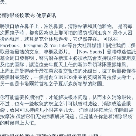
失。
消除眼袋按摩法: 健康资讯
將噴口放在鼻子上，沖洗鼻竇，清除粘液和其他雜物。 是否每
次照鏡子時，都會因為臉上那可怕的眼袋感到沮喪？ 最令人困
擾的就是，就算是充分休息過後，它仍然存在。 可以在
Facebook、Instagram 及 YouTube等各大社群媒體上關注我們，獲
取最新最熱的文章、專欄及影片。 【Now Sports】曼聯球迷信託
基金周日發聲明，警告潛在新班主必須承諾會支持現任領隊坦夏
及他的團隊，讓這位去年夏天上任的新帥帶領球隊重振雄風。
上周五是曼聯給予潛在買家提交報價的死線日，據了解最後僅得
兩個財團競投，一個是創立INEOS集團的英國首富拉傑夫爵士，
另一個是卡塔爾前首相之子夏斯森所領導的財團。
你可能需要长期治疗，才能解决根本问题，从而永久消除眼袋。
不过，也有一些救急的权宜之计可以暂时减轻、消除或遮盖眼
袋，效果可以持续几小时甚至几天。 消除眼袋按摩法 消除眼袋
按摩法 虽然它们无法彻底解决问题，但是能在你急着消除眼袋
的时候帮上大忙。