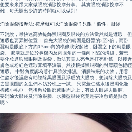
想要來來跟大家做眼袋消除按摩分享。 其實眼袋消除按摩不
難，每天騰出少許的時間就可以做到!
消除眼袋按摩法: 按摩就可以消除眼袋？只限「假性」眼袋
不消說，最快速高效掩飾黑眼圈及眼袋的方法當然就是遮瑕，但
遮瑕也要弄對位置！ 首先大眼袋的範圍是卧蠶的2至3倍，而卧
蠶就是眼底下方約0.5mm內的橫條狀突起物，卧蠶之下的就是眼
袋。 淚溝就是位於鼻樑內及內眼角的一條向下陷的溝線，若想
要化妝遮瑕黑眼圈及眼袋，做法其實以亮色是打亮卧蠶、以接近
膚色或粉紅色遮瑕膏填平淚溝、然後根據黑眼圈的對應顏色輕輕
遮瑕。 中醫角度認為薏仁具強效排濕、消腫祛瘀的功效，用薏
仁熬水後濕敷有助祛除黑眼圈及浮腫的大眼袋，想消除大眼袋及
去黑眼圈的女生們不妨於晚上一試。 只需薏仁熬水後浸濕化妝
棉或小毛巾，然後敷於眼部或眼周之上，有效去眼袋去眼腫。
要消除大眼袋及消除眼腫、水腫型眼袋究竟是要冷敷還是熱敷
呢？