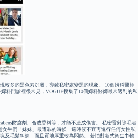
較多的黑色素沉澱，導致私密處變黑的現象。 10個婦科醫師
科門診裡很常見，VOGUE搜集了10個婦科醫師最常遇到的私
arabens防腐劑、合成香料等，才能不造成傷害。 私密雷射除毛者
是女生們「妹妹」最遭罪的時候，這時候不宜再進行任何女性私
塊及毛髮糾纏，而且質地厚重較為悶熱。 若怕對新式衛生巾物