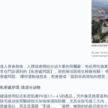
進入青春期後，人體就會開始分泌大量的荷爾蒙，包括男性激素
常在門診遇到的【私密處問題】，居然兩項跟衛生棉條有關！ 有
密處問題。 哪些運動做愈多，愈會變成「脂肪容易增加的體質」
私密處穿環: 陰道分泌物
建議使用貼近私密肌膚PH值3.5～4.5的產品，另外像是挑選溫和
除毛後須依照醫師指示加強保濕與防曬，尤其在除毛後三天內，
密處美白，而且宜選購「零感」、「液體」種類的的新式衛生巾