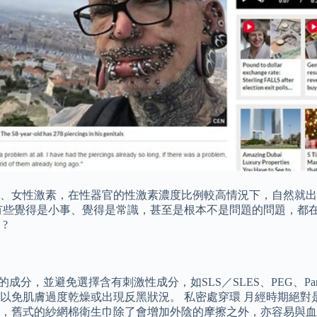
、女性激素，在性器官的性激素濃度比例較高情況下，自然就出現
些覺得是小事、覺得是常識，甚至是根本不是問題的問題，都在婦
?
的成分，並避免選擇含有刺激性成分，如SLS／SLES、PEG、P
以免肌膚過度乾燥或出現反黑狀況。 私密處穿環 月經時期絕對
，舊式的紗網棉衛生巾除了會增加外陰的摩擦之外，亦容易與血