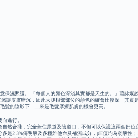
意保濕照護。 「每個人的顏色深淺其實都是天生的。」蕭詠嫻
沉澱讓皮膚暗沉，因此大腿根部部位的顏色的確會比較深，其實是
毛髮的陰影下，二來是毛髮摩擦肌膚的機會更高。
雙向進行。
會自然合攏，完全蓋住尿道及陰道口，不但可以保護這兩個部位
是2-3%傳明酸及多種維他命及補濕成分，pH值均為弱酸性；5