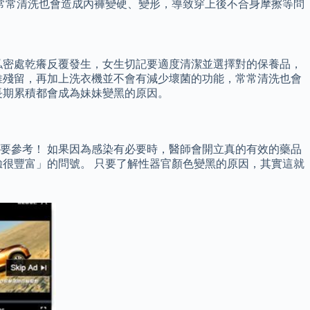
常常清洗也會造成內褲變硬、變形，導致穿上後不合身摩擦等問
私密處乾癢反覆發生，女生切記要適度清潔並選擇對的保養品，
維殘留，再加上洗衣機並不會有減少壞菌的功能，常常清洗也會
長期累積都會成為妹妹變黑的原因。
要參考！ 如果因為感染有必要時，醫師會開立真的有效的藥品
很豐富」的問號。 只要了解性器官顏色變黑的原因，其實這就