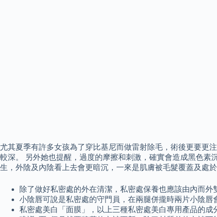
尤其夏季有許多女孩為了穿比基尼而做雷射除毛，術後更要更注
較深。 另外她也提醒，過度的摩擦和刺激，確實會造成黑色素
生，外陰及內陰看上去會更暗沉，一來是肌膚被毛髮覆蓋及處於
除了做好私密處的外在清潔，私密處保養也應該由內而外
小陰唇可說是私密處的守門員，在兩腿併攏時兩片小陰唇
私密處美白「面膜」，以上三種私密處美白專用產品的成分多