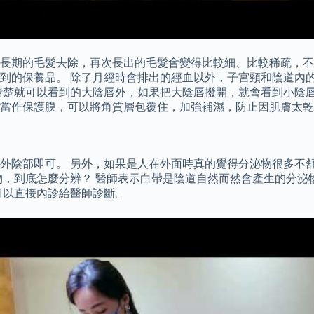
長期的毛髮去除，再次長出的毛髮會變得比較細、比較稀疏，不會
到的保養品。 除了月經時會排出的經血以外，子宮頸和陰道內
清楚就可以看到的大陰唇外，如果把大陰唇撥開，就會看到小陰唇
當作保護膜，可以將角質層包覆住，加強補濕，防止因肌膚太乾
外陰部即可。 另外，如果是人在外面時真的覺得分泌物很多不
物，到底怎麼分辨？ 醫師表示白帶是陰道自然而然會產生的分泌
可以直接內診給醫師診斷。