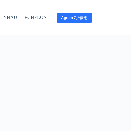
NHAU
ECHELON
Agoda 7折優惠