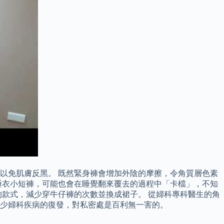
曬以免肌膚反黑。 既然緊身褲會增加外陰的摩擦，令角質層色素
睡衣小短褲，可能也會在睡覺翻來覆去的過程中「卡檔」，不知
款式，減少穿牛仔褲的次數並換成裙子。 從婦科專科醫生的角
少婦科疾病的復發，對私密處是百利無一害的。