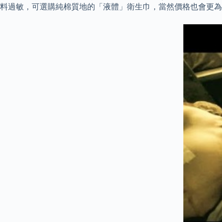
料過敏，可選購純棉質地的「液體」衛生巾，當然價格也會更為