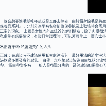
：適合想要讓毛髮較稀疏或是全部去除者，由於雷射除毛是將生
保養品系列』，分別分為平時私密部位保養以及上戰場時會需用
正常的現象。 上圖是女性內外生殖器的解剖構造，除了肉眼很
私處常有痕癢情況，有指日常護理時，可以薄薄塗上一層凡士林
私密處穿環: 私密處美白的方法
正確：在感染時不建議使用私密處沐浴乳，最好用溫的清水沖洗
泌物過多而發癢的感覺。 白帶、念珠菌感染皆為白白塊狀分泌
帶。 當白帶變多時，一般人是很難分辨的，醫師建議如果擔心