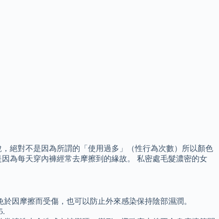
說，絕對不是因為所謂的「使用過多」（性行為次數）所以顏色
因為每天穿內褲經常去摩擦到的緣故。 私密處毛髮濃密的女
免於因摩擦而受傷，也可以防止外來感染保持陰部濕潤。
.