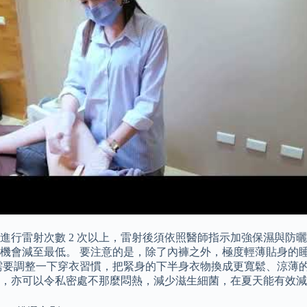
進行雷射次數 2 次以上，雷射後須依照醫師指示加強保濕與防
機會減至最低。 要注意的是，除了內褲之外，極度輕薄貼身的
需要調整一下穿衣習慣，把緊身的下半身衣物換成更寬鬆、涼薄的
，亦可以令私密處不那麼悶熱，減少滋生細菌，在夏天能有效減