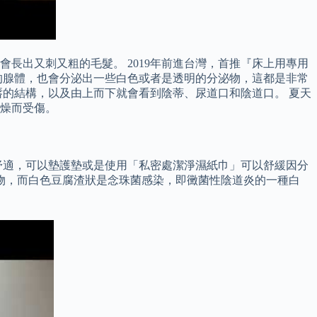
長出又刺又粗的毛髮。 2019年前進台灣，首推『床上用專用
的腺體，也會分泌出一些白色或者是透明的分泌物，這都是非常
的結構，以及由上而下就會看到陰蒂、尿道口和陰道口。 夏天
燥而受傷。
舒適，可以墊護墊或是使用「私密處潔淨濕紙巾」可以舒緩因分
物，而白色豆腐渣狀是念珠菌感染，即黴菌性陰道炎的一種白