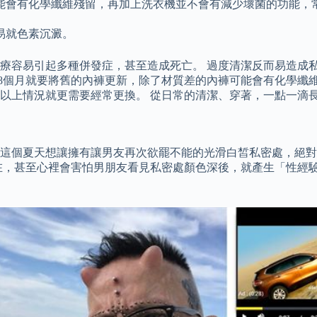
可能會有化學纖維殘留，再加上洗衣機並不會有減少壞菌的功能，
易就色素沉澱。
療容易引起多種併發症，甚至造成死亡。 過度清潔反而易造成
至8個月就要將舊的內褲更新，除了材質差的內褲可能會有化學纖
以上情況就更需要經常更換。 從日常的清潔、穿著，一點一滴
這個夏天想讓擁有讓男友再次欲罷不能的光滑白皙私密處，絕對
在，甚至心裡會害怕男朋友看見私密處顏色深後，就產生「性經驗