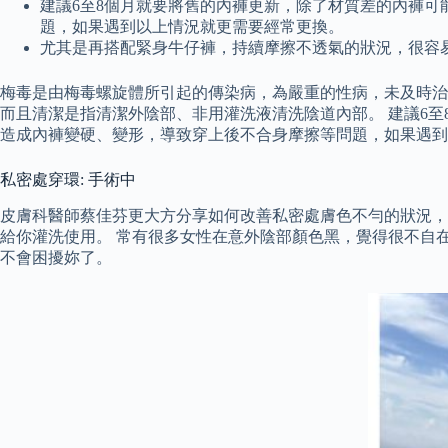
建議6至8個月就要將舊的內褲更新，除了材質差的內褲
題，如果遇到以上情況就更需要經常更換。
尤其是再搭配緊身牛仔褲，持續摩擦不透氣的狀況，很容
梅毒是由梅毒螺旋體所引起的傳染病，為嚴重的性病，未及時治
而且清潔是指清潔外陰部、非用灌洗液清洗陰道內部。 建議6
造成內褲變硬、變形，導致穿上後不合身摩擦等問題，如果遇到
私密處穿環: 手術中
皮膚科醫師蔡佳芬更大方分享如何改善私密處膚色不勻的狀況，
給你灌洗使用。 常有很多女性在意外陰部顏色黑，覺得很不自
不會困擾妳了。