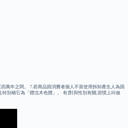
四萬年之間。 7.若商品因消費者個人不當使用拆卸產生人為因
特別稱它為「體沈木色體」。 有]對與性別有關,習慣上叫做