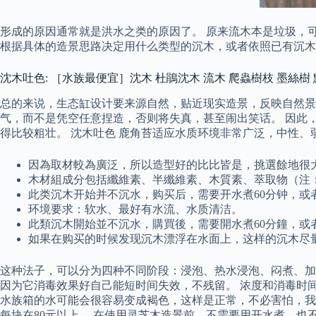
形成的原因通常就是洪水之类的原因了。 原来流木本是垃圾，
根据具体的造景思路决定用什么类型的沉木，或者依照已有沉木
沈木吐色: ［水族最便宜］沈木 杜鵑沈木 流木 爬蟲樹枝 墨絲樹
总的来说，生态缸设计要来源自然，贴近现实造景，反映自然景
气，而不是凭空任意捏造，否则将失真，甚至闹出笑话。 因此
得比较粗壮。 沈木吐色 鹿角苔适应水质环境非常广泛，中性
因為取材較為廣泛，所以造型好的比比皆是，挑選餘地很
木材組成分包括纖維素、半纖維素、木質素、萃取物（注
此类沉木开始并不沉水，购买后，需要开水煮60分钟，或
环境要求：软水、最好有水流、水质清洁。
此類沉木開始並不沉水，購買後，需要開水煮60分鐘，或
如果在购买的时候发现沉木漂浮在水面上，这样的沉木尽
这种法子，可以分为四种不同阶段：浸泡、热水浸泡、闷煮、加
因为它消毒效果好自己能短时间失效，不残留。 浓度和消毒时
水族箱的水可能会很容易变成褐色，这样是正常，不必害怕，我
每块在80元以上。 在使用灵芝木造景前，不需要用开水煮，也