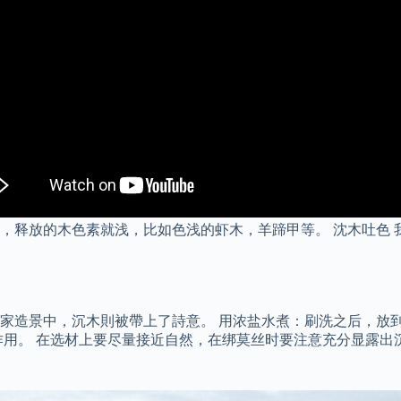
，释放的木色素就浅，比如色浅的虾木，羊蹄甲等。 沈木吐色 
家造景中，沉木則被帶上了詩意。 用浓盐水煮：刷洗之后，放
作用。 在选材上要尽量接近自然，在绑莫丝时要注意充分显露出
。