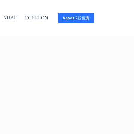
NHAU
ECHELON
Agoda 7折優惠