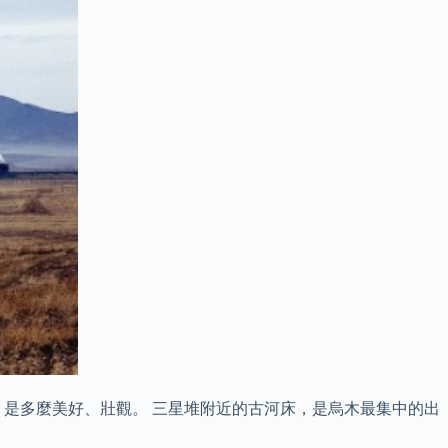
 是多麼美好、壯觀。 三星堆附近的古河床，是烏木最集中的出