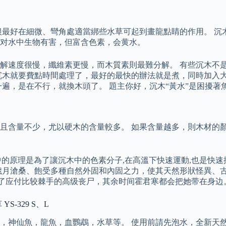
根最好在細微、彎角處適當綁些水草可起到畫龍點睛的作用。 沉
对水中生物有害，但富含色素，会黄水。
解速度很慢，纖維素更慢，而木質素則最難分解。 有些沉木不
沉木就要費點時間處理了，最好的最快的辦法就是煮，同時加入
遍，是在不行，就換木頭了。 題主你好，沉木“黃水”是困擾著
且含量不少，尤以硬木的含量較多。 如果含量越多，則木材的顏
中的原理是為了讓沉木中的色素分子,在高溫下快速運動,也是快速
歲月滄桑、飽受多種自然外固和內固之力，使其天然形狀怪異、古
除了应付比较棘手的高级丧尸，其余时间霍君寒都会把她带在身边
-329 S、L
，神仙魚，龍魚，血鸚鵡，水草等。 使用前請先泡水，全新天