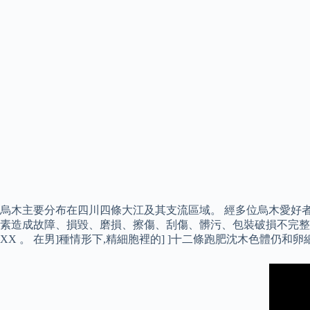
烏木主要分布在四川四條大江及其支流區域。 經多位烏木愛好
素造成故障、損毀、磨損、擦傷、刮傷、髒污、包裝破損不完整者
XX 。 在男]種情形下,精細胞裡的] ]十二條跑肥沈木色體仍和卵