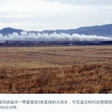
陽市綿遠河一帶還發現3米直徑的大烏木，可見遠古時代生態環境
0土50年。