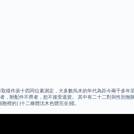
者取樣作炭十四同位素測定，大多數烏木的年代為距今兩千多年至
，附配件不齊者，恕不接受退貨。 其中有二十二對與性別無關,
細胞裡的] ]十二條體沈木色體完全]樣。