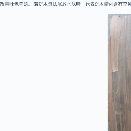
改善吐色問題。 若沉木無法沉於水底時，代表沉木體內含有空氣