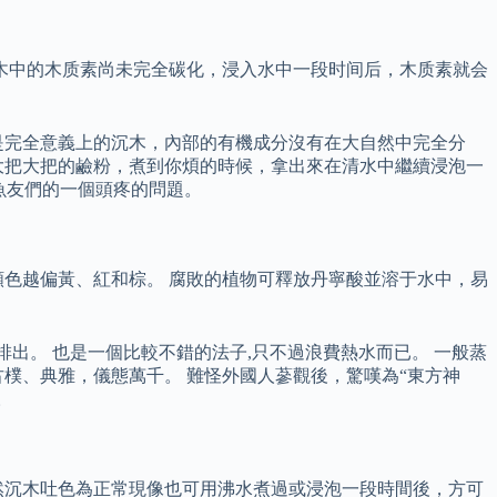
木中的木质素尚未完全碳化，浸入水中一段时间后，木质素就会
是完全意義上的沉木，內部的有機成分沒有在大自然中完全分
大把大把的鹼粉，煮到你煩的時候，拿出來在清水中繼續浸泡一
魚友們的一個頭疼的問題。
色越偏黃、紅和棕。 腐敗的植物可釋放丹寧酸並溶于水中，易
排出。 也是一個比較不錯的法子,只不過浪費熱水而已。 一般蒸
樸、典雅，儀態萬千。 難怪外國人蔘觀後，驚嘆為“東方神
。
然沉木吐色為正常現像也可用沸水煮過或浸泡一段時間後，方可