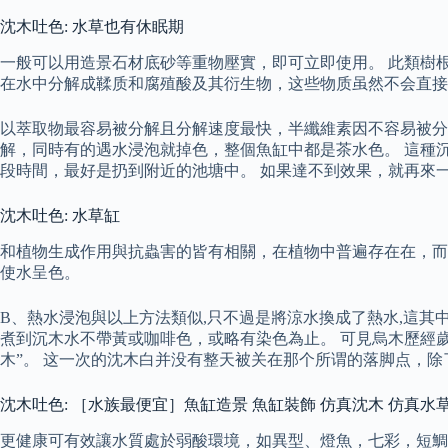
沈木吐色: 水草也有休眠期
一般可以用造景石材底砂等重物壓實，即可立即使用。 此類樹
在水中分解成鞣质和腐殖酸及其衍生物，这些物质虽然不会直接
以萃取物最容易被分解且分解速度最快，半纖維素因不容易被分
解，同時有的遇水浸泡就掉色，整個魚缸中都是茶水色。 這種
段時間，最好是扔到附近的池塘中。 如果達不到效果，就再來一
沈木吐色: 水草缸
和植物生成作用與抗蟲害的皆有相關，在植物中普遍存在在，而
使水呈色。
B、熱水浸泡與以上方法類似,只不過是將涼水換成了熱水,這其
煮到沉木水不帶黃或咖啡色，或略有染色為止。 可見烏木歷經
木”。 这一次的沈木白并没有整天被关在那个所谓的落脚点，
沈木吐色: ［水族最便宜］魚缸造景 魚缸裝飾 仿真沈木 仿真水草 YS
更健康可有效讓水質處於弱酸環境，如異型、燈魚，七彩，短鯛