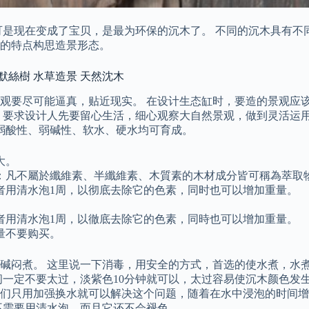
可是现在变成了宝贝，是最为环保的沉木了。 不同的沉木具有不
的特点构思造景形态。
 默絲樹 水草造景 天然沈木
观要尽可能逼真，贴近现实。 在设计生态缸时，要造的景观应
，要求设计人先要留心生活，细心观察大自然景观，做到灵活运用
、弱酸性、弱碱性、软水、硬水均可育成。
大。
：凡不屬於纖維素、半纖維素、木質素的木材成分皆可稱為萃取
者用清水泡1周，以彻底去除它的色素，同时也可以增加重量。
者用清水泡1周，以徹底去除它的色素，同時也可以增加重量。
量不要购买。
碱闷煮。 这里说一下消毒，用安全的方式，首选的使水煮，水煮
间一定不要太过，淡紫色10分钟就可以，太过容易使沉木颜色发
们只用加强换水就可以解决这个问题，随着在水中浸泡的时间增
不需要用清水泡，而且它还不会褪色。