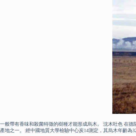
一般帶有香味和殺菌特徵的樹種才能形成烏木。 沈木吐色 在德
產地之一。 經中國地質大學檢驗中心炭14測定，其烏木年齡為320