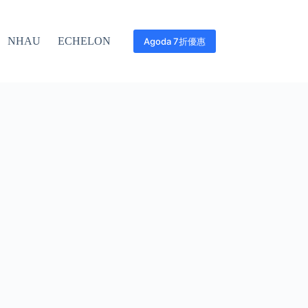
NHAU
ECHELON
Agoda 7折優惠