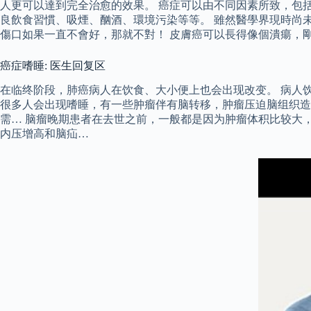
人更可以達到完全治愈的效果。 癌症可以由不同因素所致，包
良飲食習慣、吸煙、酗酒、環境污染等等。 雖然醫學界現時尚
傷口如果一直不會好，那就不對！ 皮膚癌可以長得像個潰瘍，
癌症嗜睡: 医生回复区
在临终阶段，肺癌病人在饮食、大小便上也会出现改变。 病人
很多人会出现嗜睡，有一些肿瘤伴有脑转移，肿瘤压迫脑组织造
需… 脑瘤晚期患者在去世之前，一般都是因为肿瘤体积比较大
内压增高和脑疝…