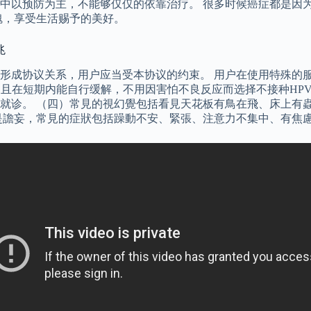
中以预防为主，不能够仅仅的依靠治疗。 很多时候癌症都是因
魄，享受生活赐予的美好。
兆
形成协议关系，用户应当受本协议的约束。 用户在使用特殊的服
且在短期内能自行缓解，不用因害怕不良反应而选择不接种HPV
就诊。 （四）常見的視幻覺包括看見天花板有鳥在飛、床上有
是譫妄，常見的症狀包括躁動不安、緊張、注意力不集中、有焦