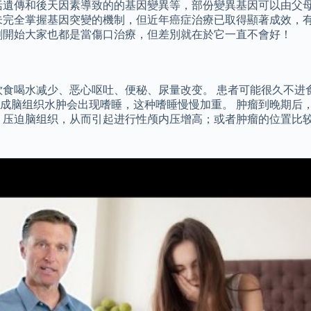
括遺傳和後天因素導致的的基因變異等，部份變異基因可以由父
未完全掌握基因突變的機制，但近年癌症治療已取得顯著成效，有
剛開始大家也都是當傷口治療，但差別就在於它一直不會好！
饮食喝水减少、恶心呕吐、便秘、尿量改变。 患者可能很久不进
成脑组织水肿会出现嗜睡，这种嗜睡慢慢加重。 肿瘤到晚期后
，压迫脑组织，从而引起进行性颅内压增高；或者肿瘤的位置比