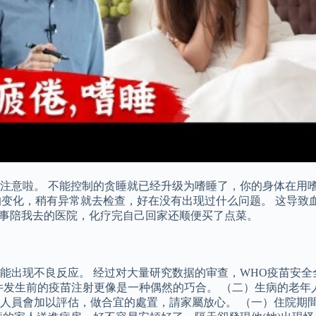
注意啦。 不能控制的贪睡就已经升级为嗜睡了，你的身体在用
体的变化，稍有异常就去检查，好在没有出现过什么问题。 这导
同事陪我去的医院，化疗完自己回家还顺便买了点菜。
出现不良反应。 经过对大量研究数据的审查，WHO疫苗安全全
事件发生前的疫苗注射更像是一种偶然的巧合。 （二）生病的老
人員會加以評估，做合宜的處置，請家屬放心。 （一）住院期