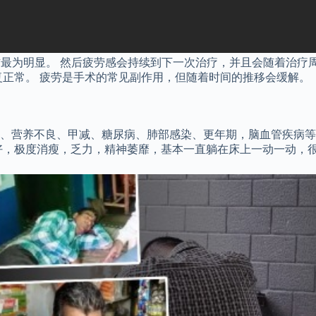
右最为明显。 然后疲劳感会持续到下一次治疗，并且会随着治疗
复正常。 疲劳是手术的常见副作用，但随着时间的推移会缓解。
、营养不良、甲减、糖尿病、肺部感染、更年期，脑血管疾病等
好，极度消瘦，乏力，精神萎靡，基本一直躺在床上一动一动，