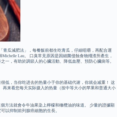
測「青瓜減肥法」，每餐飯前都生吃青瓜，仔細咀嚼，再配合運
Michelle Lau。 口臭常見原因是因細菌侵蝕食物殘渣所產生，
養之一，有助於調節人的心臟活動、降低血壓、預防心臟病等。
很低，当你吃进去的热量小于你的基础代谢，你就会减重！ 这
大。 再来看您每天实际摄入的热量（按中等大小的苹果和普通大小
這個方法就會令牛油果染上檸檬和橄欖油的味道。 少量的證據顯
實可以抑制前列腺癌細胞的生長。