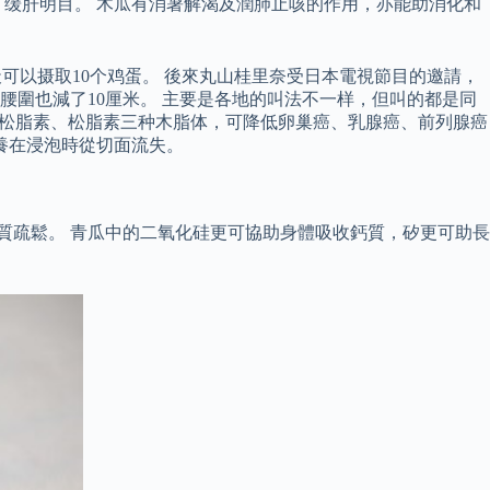
缓肝明目。 木瓜有消暑解渴及潤肺止咳的作用，亦能助消化和
天可以摄取10个鸡蛋。 後來丸山桂里奈受日本電視節目的邀請，
g，腰圍也減了10厘米。 主要是各地的叫法不一样，但叫的都是同
叶松脂素、松脂素三种木脂体，可降低卵巢癌、乳腺癌、前列腺癌
養在浸泡時從切面流失。
質疏鬆。 青瓜中的二氧化硅更可協助身體吸收鈣質，矽更可助長