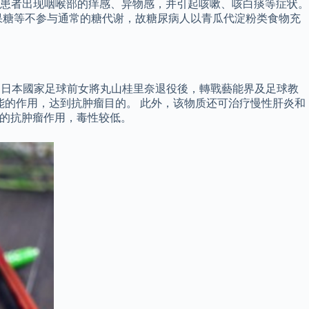
使患者出现咽喉部的痒感、异物感，并引起咳嗽、咳白痰等症状。
果糖等不参与通常的糖代谢，故糖尿病人以青瓜代淀粉类食物充
，日本國家足球前女將丸山桂里奈退役後，轉戰藝能界及足球教
能的作用，达到抗肿瘤目的。 此外，该物质还可治疗慢性肝炎和
显的抗肿瘤作用，毒性较低。