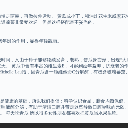
后慢走两圈，再做拉伸运动。 黄瓜成小丁，和油炸花生米或煮花
这道凉菜非常受欢迎，但是这样搭配是不妥当的。
老年斑的作用，显得年轻靓丽。
。
时间，又由于种子能够继续发育，老熟，使瓜身变形，出现“大肚
来天。 黄瓜中含有丰富的维生素E，可起到延年益寿，抗衰老的
ichelle Lau指，因青瓜含一種維他命C分解酶，有機會破
是健康的基础，所以我们提倡：科学认识食品，膳食均衡保健。 
进唾液酶分泌，有助于清洁口腔并带走这些导致口腔异味的元凶。
。 每天吃青瓜 所以很多女性朋友都喜欢把黄瓜当水果生吃。