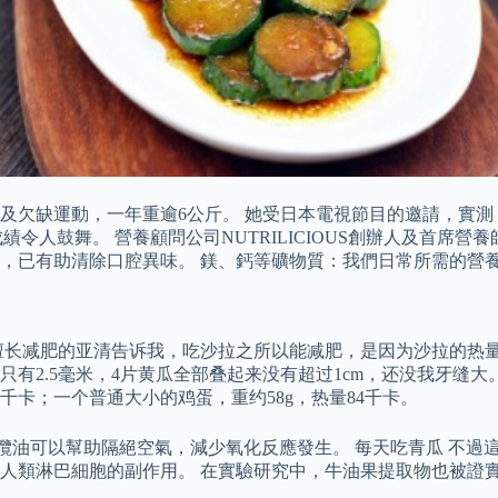
及欠缺運動，一年重逾6公斤。 她受日本電視節目的邀請，實
績令人鼓舞。 營養顧問公司NUTRILICIOUS創辦人及首席營養師
秒，已有助清除口腔異味。 鎂、鈣等礦物質：我們日常所需的營
擅长减肥的亚清告诉我，吃沙拉之所以能减肥，是因为沙拉的热量
有2.5毫米，4片黄瓜全部叠起来没有超过1cm，还没我牙缝
5千卡；一个普通大小的鸡蛋，重约58g，热量84千卡。
欖油可以幫助隔絕空氣，減少氧化反應發生。 每天吃青瓜 不過
人類淋巴細胞的副作用。 在實驗研究中，牛油果提取物也被證