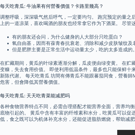
每天吃青瓜: 牛油果有何營養價值？卡路里幾高？
调整呼吸，深深吸气然后呼气，一定要均匀。 跑完预定的量之
上的一道凉菜，喜欢喝酒的朋友也经常拿它作为下酒菜。 尽管
有的朋友还会问，为什么健身的人大部分只吃蛋白？
氧自由基，因而有葆青春抗衰老、消除和减少皮肤皱纹及
但是肥胖主要是正常生活中运动量太少，吃的太多造成的
在贮藏期间，黄瓜的叶绿素逐渐分解，瓜皮便由绿变黄。 在贮藏
变糠，失去食用价值。 即使利用低温条件，最多也只能保鲜十
新陈代谢。 每天吃青瓜 坊間有傳青瓜不能跟蕃茄同食，營養師M
危害，但會降低其營養價值。
每天吃青瓜: 天天吃青菜能减肥吗
各种食物营养特点不同，必需合理搭配才能营养全面，营养均衡
底物引起的。 黄瓜中含有丰富的纤维素和水分，吃黄瓜可以促
低，食之既可以为机体补充水分，还能促进脂肪燃烧，帮助减肥