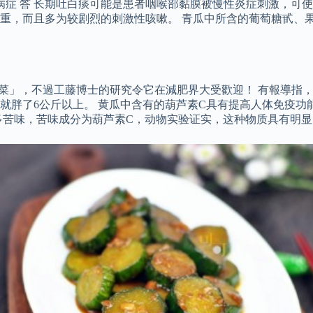
病症 答 长期吐白痰可能是患者咽喉部黏膜被慢性炎症刺激，可
重，而且多为较剧烈的刺激性咳嗽。 青瓜中所含的葡萄糖甙、
蔬菜」，不過工藤博士的研究令它在減肥界大受歡迎！ 有報導指
就胖了6公斤以上。 黄瓜中含有的葫芦素C具有提高人体免疫功
多苦味，苦味成分为葫芦素C，动物实验证实，这种物质具有明