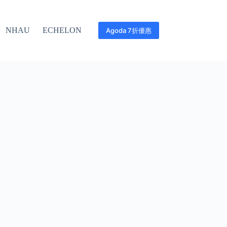
NHAU
ECHELON
Agoda 7折優惠