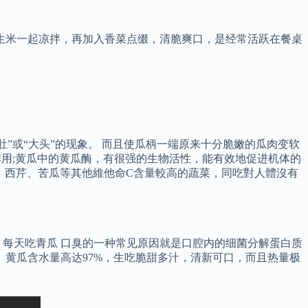
生米一起凉拌，再加入香菜点缀，清脆爽口，是经常活跃在餐桌
”或“大头”的现象。 而且使瓜柄一端原来十分脆嫩的瓜肉变软
作用;黄瓜中的黄瓜酶，有很强的生物活性，能有效地促进机体的
壞蕃茄、西芹、苦瓜等其他維他命C含量較高的蔬菜，同吃對人體沒有
每天吃青瓜 口臭的一种常见原因就是口腔内的细菌分解蛋白质
 黄瓜含水量高达97%，生吃脆甜多汁，清新可口，而且热量极