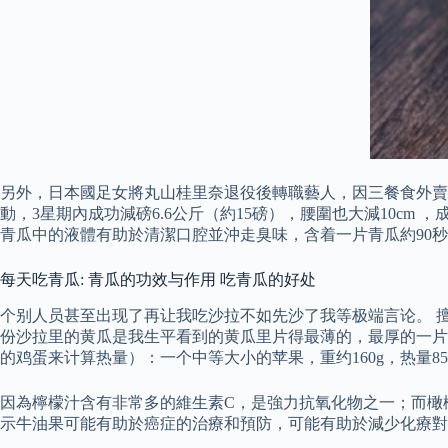
另外，日本國足女將丸山桂里奈退役後轉職藝人，因三餐食外賣
動，3星期內成功減磅6.6公斤（約15磅），腰圍也大減10cm ，成
青瓜中的液體有助於清潔口腔並沖走臭味，含着一片青瓜約90
每天吃青瓜: 青瓜的功效与作用 吃青瓜的好处
个别人员甚至出现了再让我吃沙拉不如先沙了我等极端言论。 
份沙拉里的黄瓜是我生平看到的黄瓜里片得最薄的，最厚的一片只
的鸡蛋来计算热量）：一个中等大小的苹果，重约160g，热量8
因為檸檬汁含有非常多的維生素C，是強力抗氧化物之一；而橄
示牛油果可能有助於癌症的治療和預防，可能有助於減少化療對