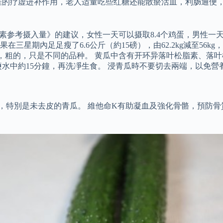
佳的疗虚进补作用，老人适量吃些红糖还能散瘀活血，利肠通便，
养素参考摄入量》的建议，女性一天可以摄取8.4个鸡蛋，男性一
星期內足足瘦了6.6公斤（約15磅），由62.2kg減至56k
的，粗的，只是不同的品种。 黄瓜中含有开环异落叶松脂素、落
水中約15分鐘，再洗凈生食。 浸青瓜時不要切去兩端，以免營
，特別是未去皮的青瓜。 維他命K有助凝血及強化骨骼，預防骨