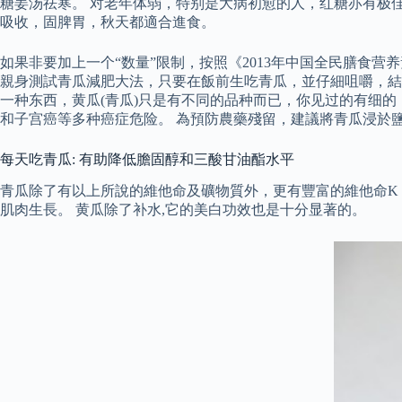
糖姜汤祛寒。 对老年体弱，特别是大病初愈的人，红糖亦有极
吸收，固脾胃，秋天都適合進食。
如果非要加上一个“数量”限制，按照《2013年中国全民膳食营
親身測試青瓜減肥大法，只要在飯前生吃青瓜，並仔細咀嚼，結果在三
一种东西，黄瓜(青瓜)只是有不同的品种而已，你见过的有细
和子宫癌等多种癌症危险。 為預防農藥殘留，建議將青瓜浸於鹽
每天吃青瓜: 有助降低膽固醇和三酸甘油酯水平
青瓜除了有以上所說的維他命及礦物質外，更有豐富的維他命K
肌肉生長。 黄瓜除了补水,它的美白功效也是十分显著的。