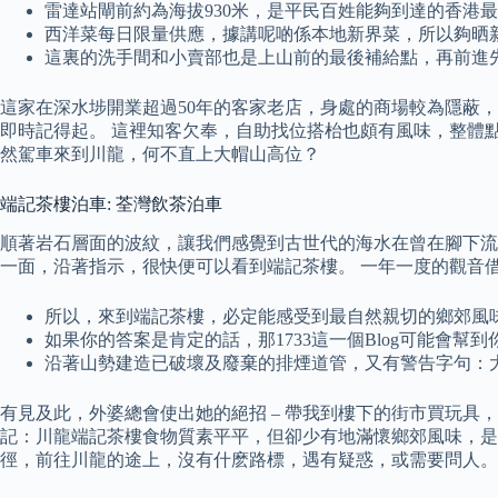
雷達站閘前約為海拔930米，是平民百姓能夠到達的香港
西洋菜每日限量供應，據講呢啲係本地新界菜，所以夠晒
這裏的洗手間和小賣部也是上山前的最後補給點，再前進
這家在深水埗開業超過50年的客家老店，身處的商場較為隱蔽
即時記得起。 這裡知客欠奉，自助找位搭枱也頗有風味，整體
然駕車來到川龍，何不直上大帽山高位？
端記茶樓泊車: 荃灣飲茶泊車
順著岩石層面的波紋，讓我們感覺到古世代的海水在曾在腳下流
一面，沿著指示，很快便可以看到端記茶樓。 一年一度的觀音借庫
所以，來到端記茶樓，必定能感受到最自然親切的鄉郊風
如果你的答案是肯定的話，那1733這一個Blog可能會幫到
沿著山勢建造已破壞及廢棄的排煙道管，又有警告字句：
有見及此，外婆總會使出她的絕招 – 帶我到樓下的街市買玩具
記：川龍端記茶樓食物質素平平，但卻少有地滿懷鄉郊風味，是
徑，前往川龍的途上，沒有什麽路標，遇有疑惑，或需要問人。