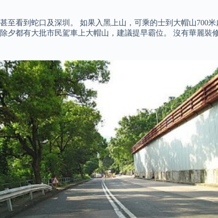
至看到蛇口及深圳。 如果入黑上山，可乘的士到大帽山700米
夕都有大批市民駕車上大帽山，建議提早霸位。 沒有華麗裝修, 