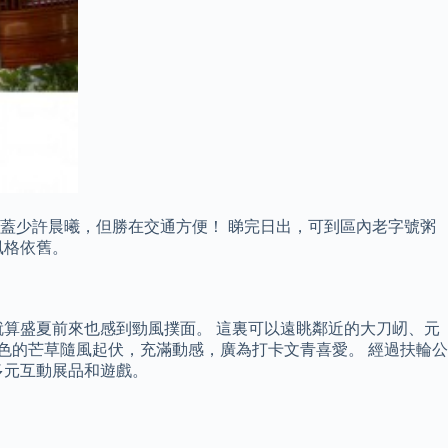
蓋少許晨曦，但勝在交通方便！ 睇完日出，可到區內老字號粥
風格依舊。
算盛夏前來也感到勁風撲面。 這裏可以遠眺鄰近的大刀屻、元
黃色的芒草隨風起伏，充滿動感，廣為打卡文青喜愛。 經過扶輪公
多元互動展品和遊戲。