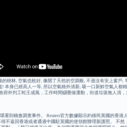
的樹林, 空氣也較好, 像開了天然的空調般, 不過沒有安上窗戶, 
! 本身已經高人一等, 所以空氣格外清新, 吸一口新鮮空氣人都
茶居。 政府外判工蛇王成風，工作時間瞓覺做運動，街道垃圾無人
稱會調查事件。 Reuters官方數據顯示約移民英國的香港人約
得不返回香港或者通過中國駐英國的使領館辦理新護照。 不然，