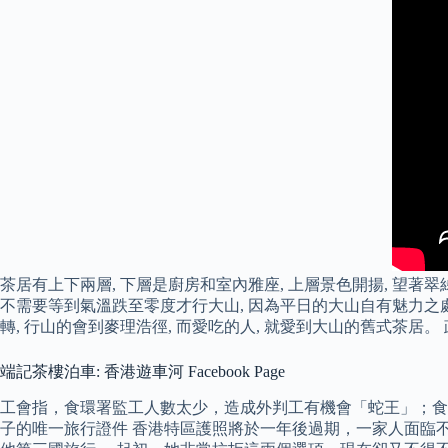
茶居有上下兩層, 下層是廚房和室內雅座, 上層景色開揚, 望著翠綠
不需要等到氣溫跌至零度才行大山, 因為平日的大山自有魅力之處
轉, 行山的會到麥理浩徑, 而愛吃的人, 就愛到大山的舊式
端記茶樓泊車: 香港遊車河 Facebook Page
工會指，食環署監工人數太少，造成外判工有機會「蛇王」；食環署則
子的唯一旅行證件 香港特區護照將於一年後過期，一家人面臨不