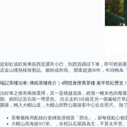
從彩虹或旺角乘搭西貢通宵小巴，到西貢碼頭下車，即可輕易看
店金山嘆熱辣辣粥品、腸粉或炸両。 開業超過90年，年頭轉
端記茶樓泊車: 傳統茶樓推介｜4間抵食懷舊茶樓 逾半世紀歷史！
泊好車之後有兩個選擇，其一是橫越道路，經過一幢灰色的廢棄
朗、錦田以至石崗一帶景色。 往左走約3分鐘見另一個遍植芒草
園後，轉入大帽山道，大帽山郊野公園遊客中心近在咫尺。 除
茶餐廳格局配綠白瓷磚裝潢相當「西化」，卻每樣點心都
大帽山高海拔957米、，全程以石屎路為主，不算太辛苦。