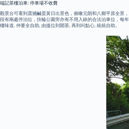
端記茶樓泊車: 停車場不收費
觀景台可看到震撼鹹蛋黃日出景色，俯瞰元朗和八鄉平原全景，甚
段有兩處停泊位，扶輪公園旁亦有不用入錶的合法泊車位，每年除
樓味道, 仲要全自助, 由搵位到開茶, 再到叫點心, 統統自助。