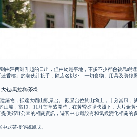
到由滘西洲升起的日出，但由於是平地，不多不少都會被島嶼遮
為「蓮香樓」的老伙計接手，除店名以外，一切食物、用具及裝修
大包/馬拉糕/茶粿
建築物，抵達大帽山觀景台。 觀景台位於山坳上，十分當風，就
的山坡，當10、11月芒草盛開時，在黃昏夕陽映照下，大片金
了提供郊野公園的相關資訊，遊客中心還設有和氣候變化相關的
富中式茶樓傳統風味。