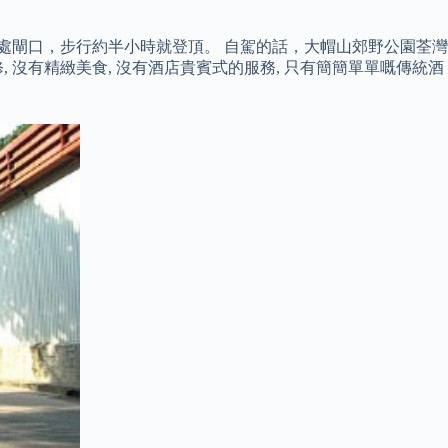
處閘口，步行約半小時就登頂。 自駕的話，大帽山郊野公園荃灣
沒有精緻美食, 沒有酒店貴賓式的服務, 只有簡簡單單嘅傳統酒