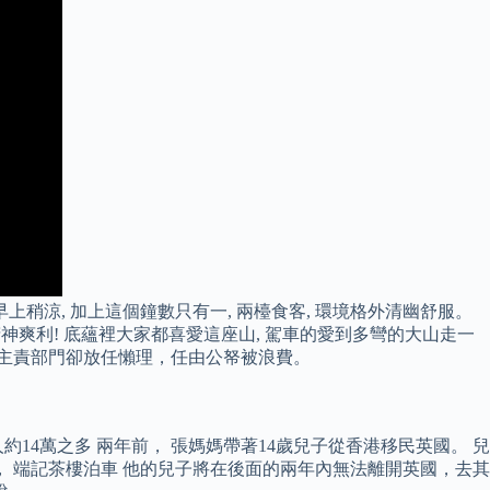
早上稍涼, 加上這個鐘數只有一, 兩檯食客, 環境格外清幽舒服。
精神爽利! 底蘊裡大家都喜愛這座山, 駕車的愛到多彎的大山走一
清，主責部門卻放任懶理，任由公帑被浪費。
14萬之多 兩年前， 張媽媽帶著14歲兒子從香港移民英國。 兒
 端記茶樓泊車 他的兒子將在後面的兩年內無法離開英國，去其