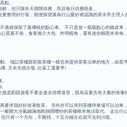
最高點。
新鮮，但只限冬天期間供應，而且每日供應唔多。
先要整理好行裝，順便探望廣為行山愛好者認識的茶水亭主理人
，不過就保留了最傳統的點心車。 不只是放一籠籠點心的鐵皮車
點心質素不俗，食客推介大包、炸明蝦角，還有迷你焗西米布甸，
動。 端記茶樓跟彩龍茶樓一樣也有提供茶客泊車的地方，由荃
, 天未光就出發, 比返工還要早!
味。
你。
大致是勸阻遊客不要走進去排煙道管，因為這裏含有大量的有毒
，再要求我好好坐著飲茶。 另外亦可以夾到茶樓停車場可以泊車
一般開大冷氣鋪滿地氈熱鬧嘈吵的茶樓根本無法取代。 走出行
 但只有一个方向，不難找，十五分鐘左右就可去到川龍。