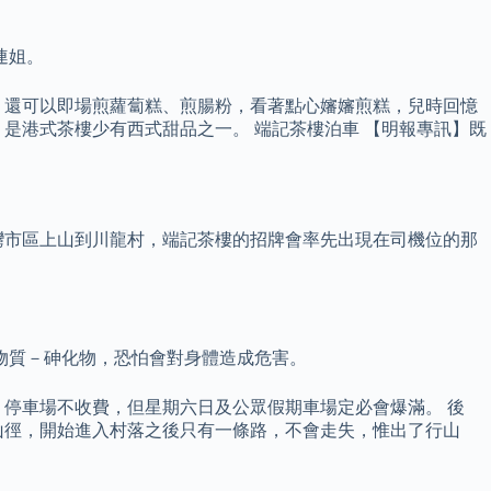
連姐。
，還可以即場煎蘿蔔糕、煎腸粉，看著點心嬸嬸煎糕，兒時回憶
是港式茶樓少有西式甜品之一。 端記茶樓泊車 【明報專訊】既
灣市區上山到川龍村，端記茶樓的招牌會率先出現在司機位的那
物質－砷化物，恐怕會對身體造成危害。
，停車場不收費，但星期六日及公眾假期車場定必會爆滿。 後
山徑，開始進入村落之後只有一條路，不會走失，惟出了行山