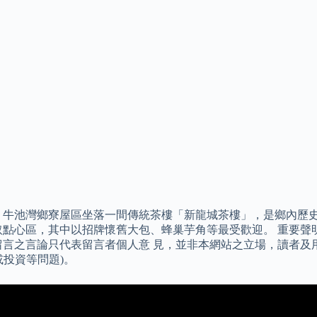
 牛池灣鄉寮屋區坐落一間傳統茶樓「新龍城茶樓」，是鄉內歷
取點心區，其中以招牌懷舊大包、蜂巢芋角等最受歡迎。 重要聲
留言之言論只代表留言者個人意 見，並非本網站之立場，讀者及
投資等問題)。