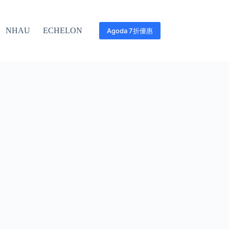
NHAU
ECHELON
Agoda 7折優惠