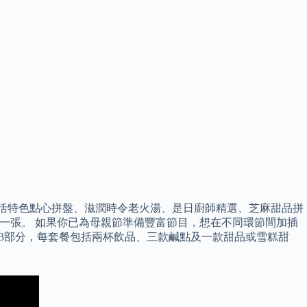
，包括特色點心拼盤、滋潤時令老火湯、是日廚師精選、芝麻甜品拼
午餐優惠券一張。 如果你已為母親節準備豐富節目，想在不同環節間加插
、甜品及飲品3部分，每套餐包括兩杯飲品、三款鹹點及一款甜品或雪糕甜