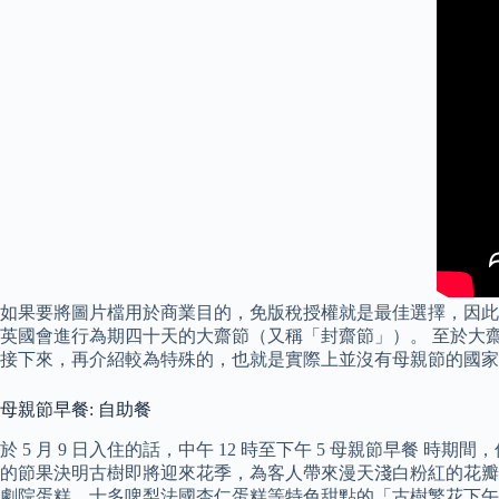
如果要將圖片檔用於商業目的，免版稅授權就是最佳選擇，因此 
英國會進行為期四十天的大齋節（又稱「封齋節」）。 至於大齋節的第四
接下來，再介紹較為特殊的，也就是實際上並沒有母親節的國家，
母親節早餐: 自助餐
於 5 月 9 日入住的話，中午 12 時至下午 5 母親節早
的節果決明古樹即將迎來花季，為客人帶來漫天淺白粉紅的花瓣連
劇院蛋糕、士多啤梨法國杏仁蛋糕等特色甜點的「古樹繁花下午茶」。 香