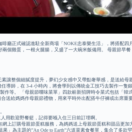
i」咖啡廳正式確認進駐全新商場「NOKE忠泰樂生活」，將搭配
好兩個雞蛋，一根火腿腸，又盛了一大碗米飯備用。 母親節早餐
箔元素讓整個細膩度提升，夢幻少女感中又帶點奢華感，是送給母親
由專業珠寶設計師擔任導師，在 3-4 小時內，將會學到以傳統金工技巧
製作等。 「母親節嚐味菜單」四款嶄新招牌時令菜式包括「韓
適合送給媽媽作母親節禮物，用來平時外出配搭牛仔褲或出席重
茶。
費) 享用二人用歡迎野餐籃，記得要喺入住三日前訂埋啊。
有網上訂購母親節蛋糕服務，為媽媽送上母親節蛋糕和甜品更加
中西蔬果」為主題的”An Ode to Earth”六道菜素食餐單，