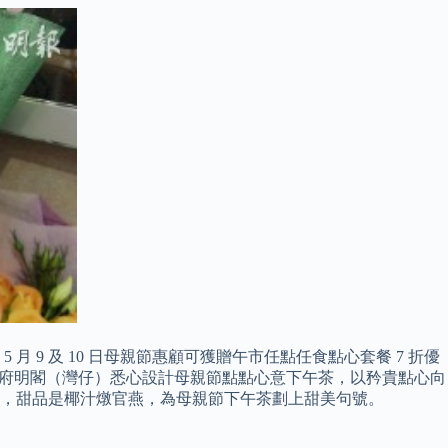
8。 5 月 9 及 10 日母親節惠顧可獲贈午市任點任食點心套餐 7 折優
粵菜食府明閣（灣仔）悉心設計母親節點點心意下午茶，以矜貴點心向
餃，甜品是椰汁燉官燕，為母親節下午茶劃上甜美句號。