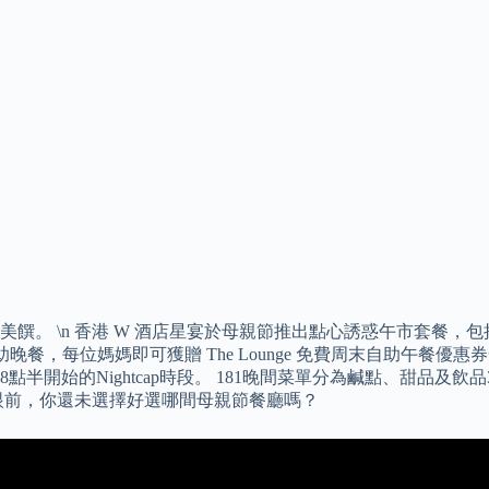
饌。 \n 香港 W 酒店星宴於母親節推出點心誘惑午市套餐
惠顧自助晚餐，每位媽媽即可獲贈 The Lounge 免費周末自助
新推出，每晚8點半開始的Nightcap時段。 181晚間菜單分為鹹點
眼前，你還未選擇好選哪間母親節餐廳嗎？