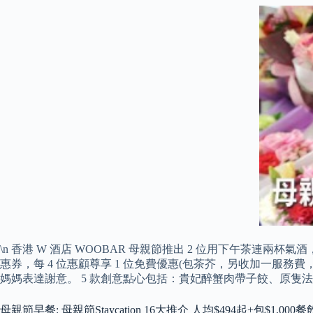
\n 香港 W 酒店 WOOBAR 母親節推出 2 位用下午茶連兩杯氣酒，
惠券，每 4 位惠顧尊享 1 位免費優惠(包茶芥，另收加一服
媽媽表達謝意。 5 款創意點心包括：貴妃醉蟹肉帶子餃、原
母親節早餐: 母親節Staycation 16大推介 人均$494起+包$1,00