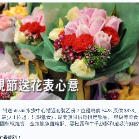
附送bliss® 水療中心禮遇套裝乙份 2 位優惠價 $428 原價 $83
務費，最少 4 位起，只限堂食)，席間無限供應指定飲品。 星級
隻法國藍蝦燒賣、金箔鮑魚雞粒酥、黑松露和牛千絲酥和遼參海鮮
0餐飲消費額！