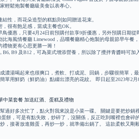
家輕鬆炮製餐廳級美食以表孝心。
連結性，而花朵造型的糕點則如同贈送花束。
密，很有飽足感，當成主餐也OK。
鳥優惠，只要4月24日前預購付款享9折優惠，另外預購日期從即
風情餐廳 Limewood，品嚐餐廳精心炮製的母親節早午餐，母親
的禮物更有心思更勝一籌！
B3, B6, B9 及B12，可為菜式增添營養，所以除了攪拌青
成濃湯喝起來也很爽口，煮軟、打成泥、回鍋，步驟很簡單，最快
用鮮奶（鮮奶油）點綴出漂亮的花紋。 即日起至2023年2月8
京軒豪華中菜套餐 加送紅酒、蛋糕及禮物
幫過好多次忙了，點火對我來說是小菜一碟。 關鍵是要把炒鍋
雞蛋餅，可是有點失敗，炒碎了，沒關係，反正吃到嘴裡也會碎的
炒，接著放進雞蛋，再炒一炒，就準備出鍋了。 這款柔軟又剛