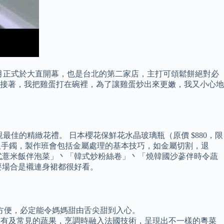
四月正式於大直開幕，也是台北的第二家店，主打可頌鬆餅絕對必
 接著，我把雞蛋打在碗裡，為了讓雞蛋炒出來更嫩，我又小心地
最佳的精緻花禮。 日本櫻花保鮮花水晶玻璃瓶（原價 $880，限
去製作一隻銀手鐲，製作班會包括金屬處理的基本技巧，如金屬切割，退
式薏米飯伴泡菜」丶「韓式炒粉絲卷」丶「燒韓國沙蔘伴時令蔬
要場合是襯連身裙都很好看。
方便，必定能令媽媽甜由舌尖甜到入心。
集合了多款罕有及常見的蔬果，烹調時融入法國技術，呈現出不一樣的粵菜