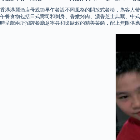
香港港麗酒店母親節早午餐設不同風格的開放式餐檯，為客人帶來現場
午餐食物包括日式壽司和刺身、香嫩烤肉、濃香芝士典藏、中式
時呈獻兩所招牌餐廳意寧谷和懷歐敘的精美菜餚，配上無限供應的法國 P