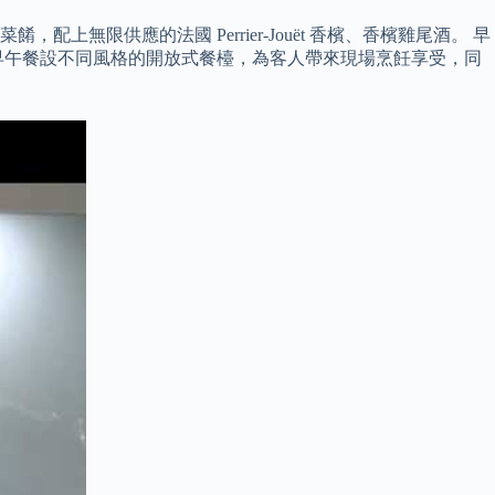
限供應的法國 Perrier-Jouët 香檳、香檳雞尾酒。 早
節早午餐設不同風格的開放式餐檯，為客人帶來現場烹飪享受，同