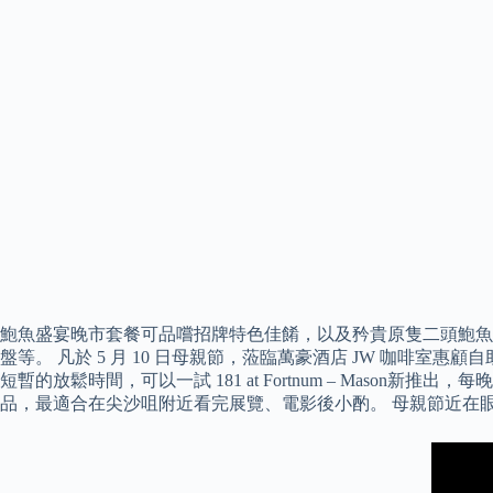
鮑魚盛宴晚市套餐可品嚐招牌特色佳餚，以及矜貴原隻二頭鮑魚美
盤等。 凡於 5 月 10 日母親節，蒞臨萬豪酒店 JW 咖啡室
短暫的放鬆時間，可以一試 181 at Fortnum – Mason
品，最適合在尖沙咀附近看完展覽、電影後小酌。 母親節近在