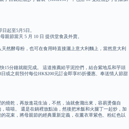
日起至5月5日。
節當天 5 月 10 日 提供堂食及外賣。
醬時可加入天然酵母粉，也可在食用時直接灑上意大利麵上，當然意大利
15分鐘就能完成。 這道推薦給芋泥控們，結合紫地瓜和芋頭
日或之前預付每位HK$200元訂金即享85折優惠、奉送情人節甜
裡的燒乾，再放進花生油，不然，油就會濺出來，容易燙傷自
，嘻嘻。 還是在鍋裡放點油，然後把米飯和火腿丁一起炒，加
毅的花束，將母親節的經典重新定義，在薰衣草紫色、粉紅色以