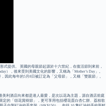
版稅形式提供。 英國的母親節起源於十六世紀，在復活節到來前，
y），後來受到美國文化的影響，又稱為「Mother’s Day」。
併，因此每年的5月8日被訂定為「父母節」，又稱「雙親節」。
念。 香港美利酒店向來都是港人最愛，是次以花為主題，源自酒店前庭
日限定的「頌花賞樹節」，更可享用包括櫻花蛋白杏仁餅、荔枝歌
親子自製紅油抄手套裝（HK$150），包括 10 隻紅油抄手的新鮮