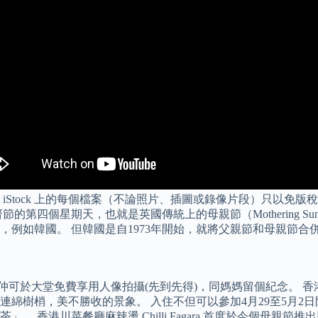
iStock 上的每個檔案（不論照片、插圖或錄像片段）只以免
個星期天，也就是英國傳統上的母親節（Mothering Sunda
例如韓國。 但韓國是自1973年開始，就將父親節和母親節合
餐 時期間，仲可於大堂免費享用人像拍攝(先到先得)，同媽媽留個紀
綿樹梢，美不勝收的景象。 入住不但可以參加4月29至5月2
港川菜餐廳麻辣燙 Chilli Fagara 首度於今個母親節推出