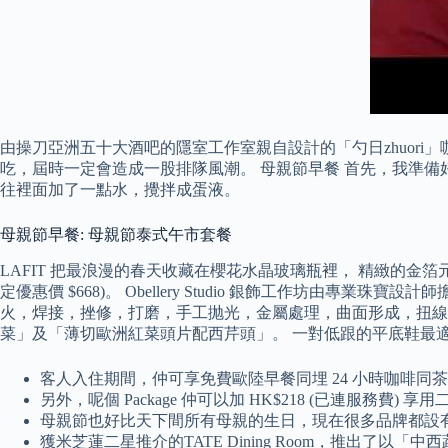
由操刀亞洲五十大酒吧的隱室工作室親自設計的「勺日zhuor
吃，屆時一定會造成一股排隊風潮。 母親節早餐 首先，我準備
往裡面加了一點水，攪拌成蛋液。
母親節早餐: 母親節泰式午市套餐
LAFIT 把最浪漫的春天收藏在櫻花水晶玻璃瓶裡， 精緻的金
定優惠價 $668)。 Obellery Studio 銀飾工作坊
火，焊接，挫修，打磨，手工抛光，金屬處理，曲面形成，扭線
菜」及「薄切歐洲紅菜頭片配西芹頭」。 一對低跟的平底鞋最
客人入住期間，仲可享免費歐陸早餐同埋 24 小時咖啡同
另外，呢個 Package 仲可以加 HK$218 (已連服務
母親節也好比天下間所有母親的生日，現在很多品牌都設
獲米芝蓮二星推介的TATE Dining Room，推出了以「