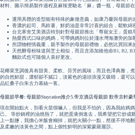
材料、圖示簡易製作過程及麻辣燙馳名「麻」醬一瓶，母親節在
運用具體的造型能有特殊的象徵意義，如康乃馨與母親的
香濃的起司、馬鈴薯、鮮奶油是非常討喜的組合，鬆軟綿
台北寒舍艾美酒店特別針對母親節推出「尊寵女王」蛋糕早
熱愛西式口味的媽媽，可帶媽媽到位於淺水灣海灘旁的加勒比海
所謂物輕情義重，親手製作的母親節禮物，必然比買回來
天然酵母粉味道與芝士相似，而且含添加維他命B1, B2, 
麵款式也可隨個人喜好更改。
花椰菜烹調後具有甜美、柔軟、芬芳的風味，而且色澤典雅，煮
的自然鮮甜，濃郁卻不膩口，淡紫色的湯頭浪漫又吸睛，還可以簡單
品紅桑子白朱古力慕絲一客。
母親節早餐: 母親節Staycation推介5.帝京酒店母親節 歎帝
現在開始點火，別看火苗很嚇人，但我是不怕的，因為我給媽媽
己。 等炒鍋裡的油燒熱了，就把蛋液倒進去，我希望把它炒成
上一點鹽，我擔心米飯會糊掉，就把火關小一點，然後不停地翻
及柔嫩的淡黃色之間，點上個性鮮明的深紫蒙羅麗莎。