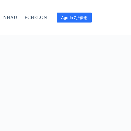
NHAU
ECHELON
Agoda 7折優惠