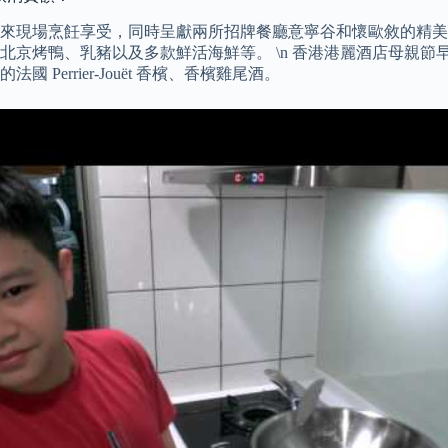
烹飪享受，同時呈獻兩所招牌餐廳意寧谷和懷歐敘的精美菜餚，配上無
北京烤鴨、乳豬以及多款鮮活海鮮等。 \n 香港港麗酒店母親
errier-Jouët 香檳、香檳雞尾酒。