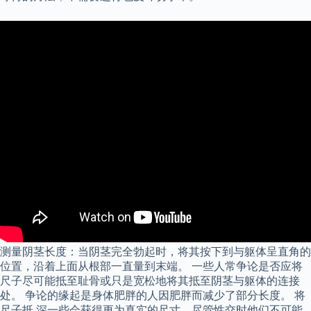
测量阴茎长度：当阴茎完全勃起时，将其按下到与躯体呈直角的
位置，沿着上面从根部一直量到末端。 一些人常争论是否应将
尺子尽可能抵至耻骨或只是宽松地将其抵至阴茎与躯体的连接
处。 争论的缘起是身体肥胖的人因肥胖而减少了部分长度。 将
尺子抵 深一些会获得更为真实的尺寸，尽管性交时他们不可能