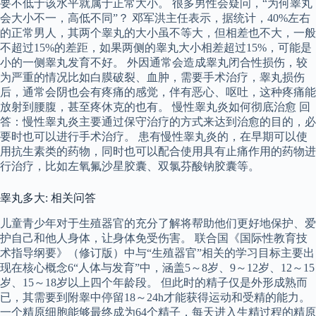
要不低于该水平就属于正常大小。 很多男性会疑问，“为何睾丸
会大小不一，高低不同”？ 邓军洪主任表示，据统计，40%左右
的正常男人，其两个睾丸的大小虽不等大，但相差也不大，一般
不超过15%的差距，如果两侧的睾丸大小相差超过15%，可能是
小的一侧睾丸发育不好。 外因通常会造成睾丸闭合性损伤，较
为严重的情况比如白膜破裂、血肿，需要手术治疗，睾丸损伤
后，通常会阴也会有疼痛的感觉，伴有恶心、呕吐，这种疼痛能
放射到腰腹，甚至疼休克的也有。 慢性睾丸炎如何彻底治愈 回
答：慢性睾丸炎主要通过保守治疗的方式来达到治愈的目的，必
要时也可以进行手术治疗。 患有慢性睾丸炎的，在早期可以使
用抗生素类的药物，同时也可以配合使用具有止痛作用的药物进
行治疗，比如左氧氟沙星胶囊、双氯芬酸钠胶囊等。
睾丸多大: 相关问答
儿童青少年对于生殖器官的充分了解将帮助他们更好地保护、爱
护自己和他人身体，让身体免受伤害。 联合国《国际性教育技
术指导纲要》（修订版）中与“生殖器官”相关的学习目标主要出
现在核心概念6“人体与发育”中，涵盖5～8岁、9～12岁、12～15
岁、15～18岁以上四个年龄段。 但此时的精子仅是外形成熟而
已，其需要到附睾中停留18～24h才能获得运动和受精的能力。
一个精原细胞能够最终成为64个精子，每天进入生精过程的精原