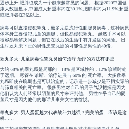
逐步上升,肥胖也成为一个越来越常见的问题。 根据2020中国健
康大数据显示,中国成人超重率约在30.1%,肥胖率约为11.9%,超重
或肥胖者在2亿以上。
病毒可以直接侵犯睾丸，最多见是流行性腮腺炎病毒，这种病原
体本身主要侵犯儿童的腮腺，但也易侵犯睾丸。 虽然手术可以
很容易地解决问题，但它在以后的生活中有并发症的风险。 出
生时睾丸未下垂的男性患睾丸癌的可能性是男性的40倍。
睾丸多大: 儿童病毒性睾丸炎如何治疗 治疗的方法有哪些
大约 68% 的睾丸癌是局部的，18% 是区域性的，12% 诊断时处
于远期。 尽管在 诊断、治疗进展与 60% 的 死亡率。 大多数睾
丸癌即使在晚期也是可以治愈的，记录进一步减少是不切实际的
与筛查相关的死亡率。 很多男性对自己的男子气没把握是因为
他们认为人们经常以阴茎的尺寸来评判他。 男性在乎自己的阴
茎尺寸是因为他们的那话儿事关女性的愉悦。
睾丸多大: 男人蛋蛋越大代表战斗力越强？完美的蛋，应该是这
样……
除了加强疫苗的接种及复种来最大限度减少疾病的发生以外。