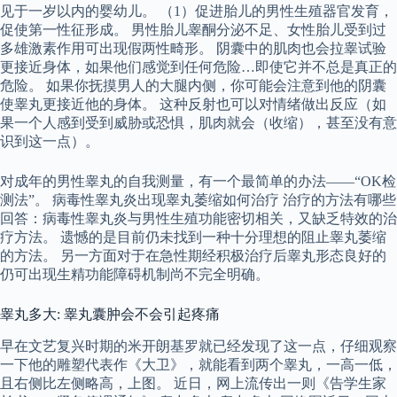
见于一岁以内的婴幼儿。 （1）促进胎儿的男性生殖器官发育，
促使第一性征形成。 男性胎儿睾酮分泌不足、女性胎儿受到过
多雄激素作用可出现假两性畸形。 阴囊中的肌肉也会拉睾试验
更接近身体，如果他们感觉到任何危险…即使它并不总是真正的
危险。 如果你抚摸男人的大腿内侧，你可能会注意到他的阴囊
使睾丸更接近他的身体。 这种反射也可以对情绪做出反应（如
果一个人感到受到威胁或恐惧，肌肉就会（收缩），甚至没有意
识到这一点）。
对成年的男性睾丸的自我测量，有一个最简单的办法——“OK检
测法”。 病毒性睾丸炎出现睾丸萎缩如何治疗 治疗的方法有哪些
回答：病毒性睾丸炎与男性生殖功能密切相关，又缺乏特效的治
疗方法。 遗憾的是目前仍未找到一种十分理想的阻止睾丸萎缩
的方法。 另一方面对于在急性期经积极治疗后睾丸形态良好的
仍可出现生精功能障碍机制尚不完全明确。
睾丸多大: 睾丸囊肿会不会引起疼痛
早在文艺复兴时期的米开朗基罗就已经发现了这一点，仔细观察
一下他的雕塑代表作《大卫》，就能看到两个睾丸，一高一低，
且右侧比左侧略高，上图。 近日，网上流传出一则《告学生家