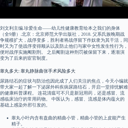
刘文利主编.珍爱生命——幼儿性健康教育绘本之我们的身体
（全9册）.北京：北京师范大学出版社，2018. 父系氏族晚期战
争规模扩大，战俘变多，胜利者将战俘留下作奴隶为其干活，同
时又为了使战俘变得顺从以及防止他们与家中女性发生性行为，
便对战俘实施阉割刑。 之后阉割这种刑罚被保留下来，逐渐演
变为了后来的宦官制度。
睾丸多大: 睾丸静脉曲张手术风险多大
尿路结石的症状与防治也因此成了人们关注的焦点，今天小编就
带大家一起了解一下泌尿外科疾病尿路结石，开启一堂排忧解难
的健康科普课程。 连花清瘟可不只是新冠用药，还是感冒、流
感临床治疗的常用药物。 中医认为，感冒、流感是体内蕴火的
基础上感染外邪引发的。
睾丸小叶内含有盘曲的精曲小管，精曲小管的上皮能产生
精子。