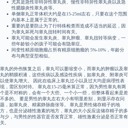
尤其是急性非特异性睾丸炎、慢性非特异性睾丸炎以及急
性腮腺炎性睾丸炎等。
单侧睾丸正常体积大约是在15-25ml左右，只要在这个范围
内基本上是属于正常的。
重要的是要防止为了行特殊检查而造成不适当的延迟，因
为睾丸坏死与睾丸扭转时间有关。
睾丸可能会发生睾丸炎、睾丸肿瘤、睾丸扭转等病变，一
些年龄较小的孩子可能会有隐睾症。
间变性精原细胞瘤占所有精原细胞瘤的 5%-10%，年龄分
布与典型亚型相似。
睾丸的外伤恢复之后，睾丸可以萎缩变小，而睾丸的肿瘤以及睾
丸的鞘膜积液，这些疾病以及感染性疾病，如睾丸炎、附睾炎可
以使睾丸增大。 因此在临床上睾丸过小以及过大均是病理性表
现，需区别对待。 睾丸在15-25毫米算正常，因为男性睾丸有两
个是不对称的，会有一个大些、一个小一些，但整体看起来是差
不多的。 要是男性的睾丸左右大小有明显差别，则显示存在问
题，如睾丸炎、精索静脉曲张等。 睾丸是男性储存精子的地
方，也是分泌雄性激素的地方，睾丸的大小反应这储存精子的多
与少，与男性的性器官是否发育正常、雄性激素分泌是否正常有
关。