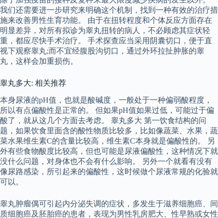
我们还需要进一步研究来明确这个机制，找到一种有效的治疗措
施来改善男性生育功能。 由于在扭转程度和个体反应方面存在
明显差异，对所有拟诊为睾丸扭转的病人，不必顾虑其症状轻
重，都应尽快手术治疗。 手术探查应当采用阴囊切口，便于直
视下观察睾丸;而不宜经腹股沟切口，通过外环拉扯肿胀的睾
丸，这样会加重损伤。
睾丸多大: 相关推荐
本身尿液的pH值，也就是酸碱度，一般处于一种偏弱酸程度，
所以有点偏酸性是正常的。 但如果pH值如果过低，可能过于偏
酸了，就从这几个方面去考虑。 睾丸多大 第一饮食结构的问
题，如果饮食里面含的酸性物质比较多，比如像蔬菜、水果，蔬
菜水果维生素C的含量比较高，维生素C本身就是偏酸性的。 另
外有些食物酸度比较高，但也可能是尿液偏酸性，这种情况下就
没什么问题，对身体也不会有什么影响。 另外一个就看有没有
像尿路感染，所引起来的偏酸性，这时候做个尿液常规的化验就
可以。
睾丸肿瘤偶可引起内分泌失调的症状，多发生于滋养细胞癌、间
质细胞癌及胚胎癌的患者，表现为男性乳房肥大、性早熟或女性