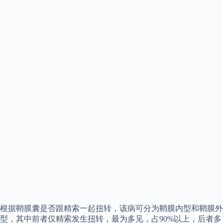
根据鞘膜囊是否跟精索一起扭转，该病可分为鞘膜内型和鞘膜外
型，其中前者仅精索发生扭转，最为多见，占90%以上，后者多