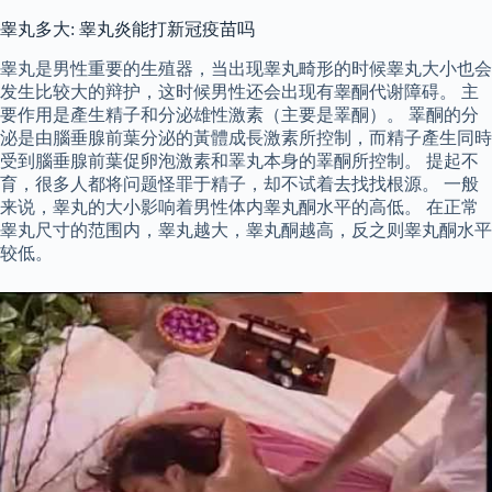
睾丸多大: 睾丸炎能打新冠疫苗吗
睾丸是男性重要的生殖器，当出现睾丸畸形的时候睾丸大小也会
发生比较大的辩护，这时候男性还会出现有睾酮代谢障碍。 主
要作用是產生精子和分泌雄性激素（主要是睪酮）。 睪酮的分
泌是由腦垂腺前葉分泌的黃體成長激素所控制，而精子產生同時
受到腦垂腺前葉促卵泡激素和睪丸本身的睪酮所控制。 提起不
育，很多人都将问题怪罪于精子，却不试着去找找根源。 一般
来说，睾丸的大小影响着男性体内睾丸酮水平的高低。 在正常
睾丸尺寸的范围内，睾丸越大，睾丸酮越高，反之则睾丸酮水平
较低。