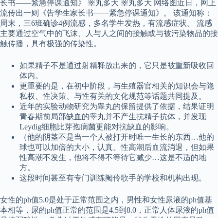
长书——紧急停课通知》 睾丸多大 睾丸多大 网络图近日，网上
流传出一则《告学生家长书——紧急停课通知》。 该通知称：
周末，三6班确诊4例流感，多名学生发热，有流感症状。 流感
主要通过空气中的飞沫、人与人之间的接触或与被污染物品的接
触传播，具有极强的传染性。
如果精子不是通过射精释放出来的，它只是被重新吸收回
体内。
更重要的是，在初中阶段，与生殖器官相关的知识会与隐
私权、性决策、与性有关的文化规范等话题共同提及。
近年的实验动物研究为睾丸的保留提供了依据，结果证明
青春期前局部缺血的睾丸并不产生抗精子抗体，并发现
Leydig细胞比芽孢病菌更能对抗缺血的影响。
（他的阴茎不是当一个人被打开时唯一生长的东西…他的
球也可以加倍的大小，认真。性高潮后血流消退，但如果
性高潮不发生，他将不得不等待它减少…这是不适的地
方。
这段时间甚至有专门训练阉伶歌手的学校和机构出现。
女性的ph值5.0是处于正常范围之内，男性和女性尿液的ph值基
本相等，尿的ph值正常的范围是4.5到8.0，正常人体尿液的ph值