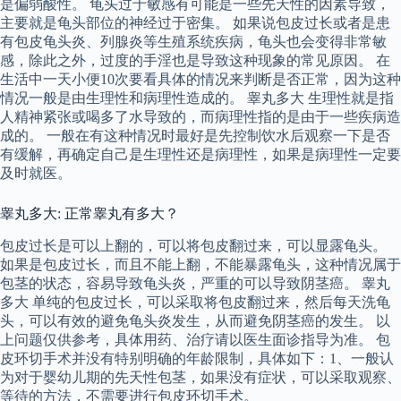
是偏弱酸性。 龟头过于敏感有可能是一些先天性的因素导致，
主要就是龟头部位的神经过于密集。 如果说包皮过长或者是患
有包皮龟头炎、列腺炎等生殖系统疾病，龟头也会变得非常敏
感，除此之外，过度的手淫也是导致这种现象的常见原因。 在
生活中一天小便10次要看具体的情况来判断是否正常，因为这种
情况一般是由生理性和病理性造成的。 睾丸多大 生理性就是指
人精神紧张或喝多了水导致的，而病理性指的是由于一些疾病造
成的。 一般在有这种情况时最好是先控制饮水后观察一下是否
有缓解，再确定自己是生理性还是病理性，如果是病理性一定要
及时就医。
睾丸多大: 正常睾丸有多大？
包皮过长是可以上翻的，可以将包皮翻过来，可以显露龟头。
如果是包皮过长，而且不能上翻，不能暴露龟头，这种情况属于
包茎的状态，容易导致龟头炎，严重的可以导致阴茎癌。 睾丸
多大 单纯的包皮过长，可以采取将包皮翻过来，然后每天洗龟
头，可以有效的避免龟头炎发生，从而避免阴茎癌的发生。 以
上问题仅供参考，具体用药、治疗请以医生面诊指导为准。 包
皮环切手术并没有特别明确的年龄限制，具体如下：1、一般认
为对于婴幼儿期的先天性包茎，如果没有症状，可以采取观察、
等待的方法，不需要进行包皮环切手术。