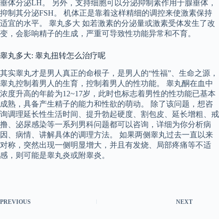
垂体分泌LH。 另外，支持细胞可以分泌抑制素作用于腺垂体，
抑制其分泌FSH。 机体正是靠着这样精细的调控来使激素保持
适宜的水平。 睾丸多大 如若激素的分泌量或激素受体发生了改
变，会影响精子的生成，严重可导致性功能异常和不育。
睾丸多大: 睾丸扭转怎么治疗呢
其实睾丸才是男人真正的命根子，是男人的“性福”、生命之源，
睾丸控制着男人的生育，控制着男人的性功能。 睾丸酮在血中
浓度升高的年龄为12~17岁，此时也标志着男性的性功能已基本
成熟，具备产生精子的能力和性欲的萌动。 除了该问题，想咨
询调理延长性生活时间、提升勃起硬度、割包皮、延长增粗、戒
撸、泌尿感染等一系列男科问题都可以咨询，详细为你分析病
因、病情、讲解具体的调理方法。 如果两侧睾丸过去一直以来
对称，突然出现一侧明显增大，并且有发烧、局部疼痛等不适
感，则可能是睾丸炎或附睾炎。
PREVIOUS
NEXT