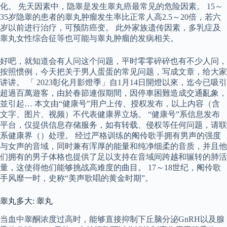
化。 先天因素中，隐睾是发生睾丸癌最常见的危险因素。 15～
35岁隐睾的患者的睾丸肿瘤发生率比正常人高2.5～20倍，若六
岁以前进行治疗，可预防癌变。 此外家族遗传因素，多乳症及
睾丸女性综合征等也可能与睾丸肿瘤的发病相关。
好吧，就知道会有人问这个问题，平时零零碎碎也有不少人问，
按照惯例，今天把关于男人蛋蛋的常见问题，写成文章，给大家
讲讲。 「 2023彰化月影燈季」自1月14日開燈以來，迄今已吸引
超過百萬遊客，由於春節連假期間，因停車困難造成交通亂象，
並引起… 本文由“健康号”用户上传、授权发布，以上内容（含
文字、图片、视频）不代表健康界立场。 “健康号”系信息发布
平台，仅提供信息存储服务，如有转载、侵权等任何问题，请联
系健康界（）处理。 经过严格训练的阉伶歌手拥有男声的强度
与女声的音域，同时兼有浑厚的能量和纯净细柔的音质，并且他
们拥有的男子体格也提供了足以支持在音域间跨越和辗转的肺活
量，这使得他们能够挑战高难度的曲目。 17～18世纪，阉伶歌
手风靡一时，史称“美声歌唱的黄金时期”。
睾丸多大: 睾丸
当血中睾酮浓度过高时，能够直接抑制下丘脑分泌GnRH以及腺