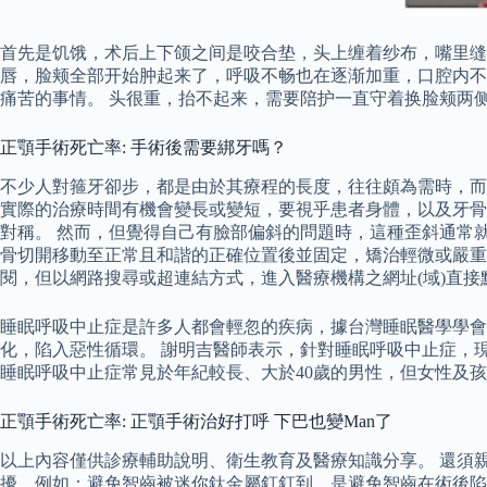
首先是饥饿，术后上下颌之间是咬合垫，头上缠着纱布，嘴里缝
唇，脸颊全部开始肿起来了，呼吸不畅也在逐渐加重，口腔内不
痛苦的事情。 头很重，抬不起来，需要陪护一直守着换脸颊两
正顎手術死亡率: 手術後需要綁牙嗎？
不少人對箍牙卻步，都是由於其療程的長度，往往頗為需時，而
實際的治療時間有機會變長或變短，要視乎患者身體，以及牙骨
對稱。 然而，但覺得自己有臉部偏斜的問題時，這種歪斜通常
骨切開移動至正常且和諧的正確位置後並固定，矯治輕微或嚴重的
閱，但以網路搜尋或超連結方式，進入醫療機構之網址(域)直接
睡眠呼吸中止症是許多人都會輕忽的疾病，據台灣睡眠醫學學會
化，陷入惡性循環。 謝明吉醫師表示，針對睡眠呼吸中止症，
睡眠呼吸中止症常見於年紀較長、大於40歲的男性，但女性及
正顎手術死亡率: 正顎手術治好打呼 下巴也變Man了
以上內容僅供診療輔助說明、衛生教育及醫療知識分享。 還須
擾，例如：避免智齒被迷你鈦金屬釘釘到，是避免智齒在術後陷