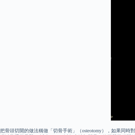
把骨頭切開的做法稱做「切骨手術」（osteotomy），如果同時對上