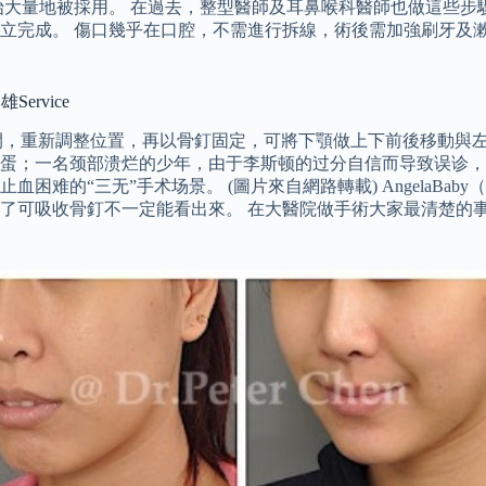
始大量地被採用。 在過去，整型醫師及耳鼻喉科醫師也做這些步
立完成。 傷口幾乎在口腔，不需進行拆線，術後需加強刷牙及
ervice
切開，重新調整位置，再以骨釘固定，可將下顎做上下前後移動與
蛋；一名颈部溃烂的少年，由于李斯顿的过分自信而导致误诊，
难的“三无”手术场景。 (圖片來自網路轉載) AngelaBa
了可吸收骨釘不一定能看出來。 在大醫院做手術大家最清楚的