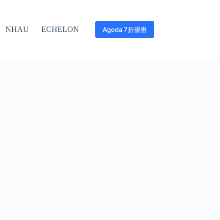
NHAU
ECHELON
Agoda 7折優惠