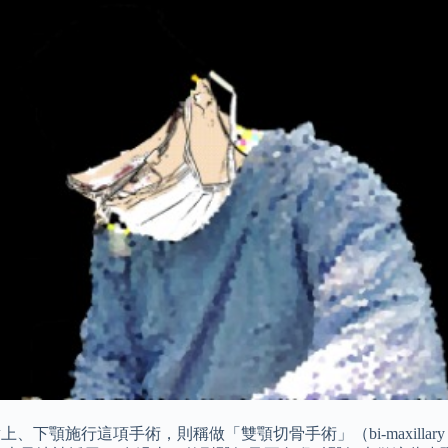
、下顎施行這項手術，則稱做「雙顎切骨手術」（bi-maxillary