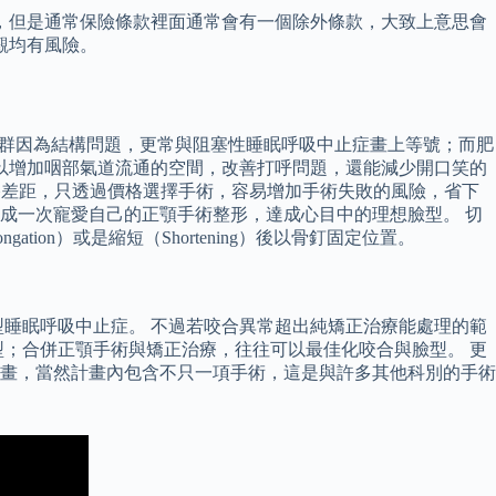
，但是通常保險條款裡面通常會有一個除外條款，大致上意思會
觀均有風險。
族群因為結構問題，更常與阻塞性睡眠呼吸中止症畫上等號；而肥
以增加咽部氣道流通的空間，改善打呼問題，還能減少開口笑的
格差距，只透過價格選擇手術，容易增加手術失敗的風險，省下
成一次寵愛自己的正顎手術整形，達成心目中的理想臉型。 切
ation）或是縮短（Shortening）後以骨釘固定位置。
睡眠呼吸中止症。 不過若咬合異常超出純矯正治療能處理的範
；合併正顎手術與矯正治療，往往可以最佳化咬合與臉型。 更
畫，當然計畫內包含不只一項手術，這是與許多其他科別的手術