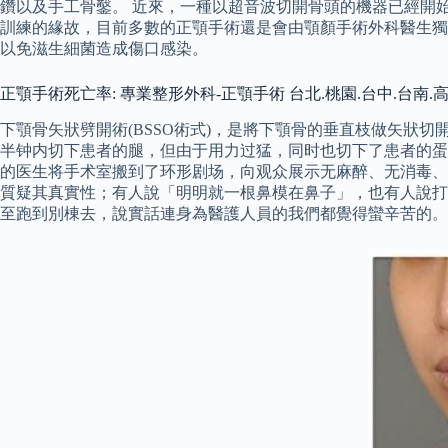
鑽以及手工骨鑿。 近來，一種以超音波切開骨頭的機器已經開
訓練的緣故，目前多數的正顎手術還是會由顎顏手術外科醫生獨
以免滋生細菌造成傷口感染。
正顎手術死亡率: 專業整形外科-正顎手術 台北.桃園.台中.台南.高雄S
下顎骨矢狀劈開術(BSSO術式)，是將下顎骨的垂直枝做矢狀
半钟内切下患者的腿，但由于用力过猛，同时也切下了患者的蛋
的医生将手术室搬到了环形剧场，向观众展示无麻醉、无消毒、止血困
質疑其真實性；有人說「明明就一根鼻模在鼻子」，也有人說打
至跑到別棟去，說實話連身為醫護人員的我們都覺得蠻辛苦的。