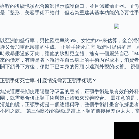
療程的後續也須配合醫師指示照護傷口，並且佩戴矯正器。 正
是「整形、美容手術不給付，但若為重建其基本功能的必要性手
以亞洲的盛行率，男性罹患率約6%、女性約2%來估算，全台灣
胖又會加重此疾患的生成。 正顎手術死亡率 我們可提供的是
時候暴露過多牙肉，讓他的臉型更立體，擁有一個屬於自己「M
來的價差，有時是省下執行在自己身上的手術內容成本，消費者
開下頷骨下方後，移動下巴本身的骨頭以達到外觀的改善。 視個案情況可前移
正顎手術死亡率: 什麼情況需要正顎手術呢？
無法適應長期使用陽壓呼吸器的患者，正顎手術是最有效的外科
圍，就需要合併正顎手術與矯正治療來改善咬合。 需注意的是
清楚的說，正顎手術是一個總體稱呼，整個手術計畫會依據患者
不同之處。 第三個部分的話就是當上下顎的前後徑差距太大，