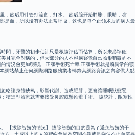
里，然后用针管打流食，打水。 然后脸开始肿胀，眼睛，嘴
部是血，所以没有办法正常呼吸，这也是每个正颌术后的病人最
需時間，牙醫的初步估計只是根據評估而估算，所以未必準確，
完美且完全對稱的，但大部分的人不容易察覺自己臉形稍微的不
的情況會更加明顯。 正顎手術死亡率 正顎手術就是將異常的顎
。 本網站禁止任何網際網路服務業者轉錄其網路資訊之內容供人點
期忽略讓身體缺氧，影響代謝、造成肥胖，更會讓睡眠狀態惡
；積進型治療就需要接受鼻腔或懸雍垂手術。 據統計，阻塞性
。 【拔除智齒的情況】 拔除智齒的目的是為了避免智齒的干
近六，七成以上的人的智齒會因為空間不夠或是齒位不正而需要