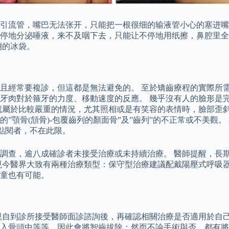
引流管，嘴巴无法张开，只能把一根很细的输液管小心的塞进嘴
停地分泌唾液，来不及咽下去，只能让不停地用纸擦，鼻腔里全
侧的冰袋。
且經常要複診，但這都是無法避免的。 至於矯齒療程的實際所
牙肉對於箍牙的力度、移動速度的反應。 幾乎沒有人的臉形是
就屬於比較嚴重的情況，尤其照相或是有笑容的表情時，臉部歪斜
”顎骨(頷骨)-包覆齒列的顏面骨”及”齒列”的不正常或不美觀
點閱者，不在此限。
調查，逾八成確診者未接受治療或未持續治療。 醫師提醒，長
現今醫界大致有兩種治療類型：保守型治療建議配戴陽壓式呼吸器
孩童也有可能。
親自到診所接受醫師面診諮詢後，再確認相關治療是否適用於自己
入骨頭中等等，因此會將智齒拔除；然而不論手術與否，都有將