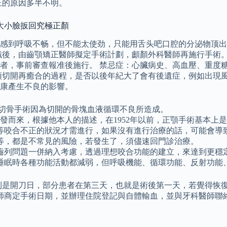
正的原因多半不明。
大小臉扳回究極正顏
感到呼吸不畅，但不能太使劲，只能用舌头吧口腔的分泌物顶出
識後，由齒顎矯正醫師擬定手術計劃，顱顏外科醫師再施行手術。
者，事前審查報准後施行。 禁忌症：心臟病史、高血壓、重度
頭切開再癒合的過程，是否以後年紀大了會有後遺症，例如出現風
康產生不良的影響。
部切骨手術因為切開的骨塊血液循環不良所造成。
步研發而來，根據他本人的描述，在1952年以前，正顎手術基本上
等咬合不正的狀況才需進行，如果沒有進行治療的話，可能會導
等，都是不常見的風險，若發生了，須儘速回門診治療。
齒列問題一併納入考慮，透過理想咬合功能的建立，來達到更穩
睡眠時各種功能活動都減弱，但呼吸機能、循環功能、反射功能
則是開刀日，部分患者在第三天，也就是術後第一天，若覺得恢復
醫師商定手術日期，並辦理住院登記與自體輸血，並與牙科醫師聯