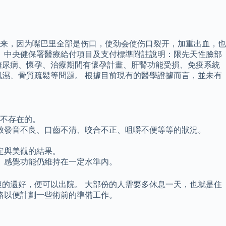
来，因为嘴巴里全部是伤口，使劲会使伤口裂开，加重出血，也
 中央健保署醫療給付項目及支付標準附註說明：限先天性臉部
糖尿病、懷孕、治療期間有懷孕計畫、肝腎功能受損、免疫系統
濕、骨質疏鬆等問題。 根據目前現有的醫學證據而言，並未有
是不存在的。
致發音不良、口齒不清、咬合不正、咀嚼不便等等的狀況。
定與美觀的結果。
、感覺功能仍維持在一定水準內。
的還好，便可以出院。 大部份的人需要多休息一天，也就是住
絡以便計劃一些術前的準備工作。