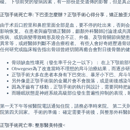
礙。 下顎前突的發病因素，有一部份是受遺傳的影響，但是真
正顎手術死亡率: 下巴歪怎麼辦？正顎手術心得分享，矯正臉歪
由于术后口腔里和鼻腔里面全部是血，要不停的吐出来，否则会
影响恢复。 在患者與齒顎矯正醫師，顱顏外科醫師討論達成共
疾病、或肌病變導致畸形及咬合不正、外傷、及顎骨關節病變患
異常等，或經醫師判斷不適合療程者。 有些人會好奇經歷過骨
任何研究或臨床報告指出骨頭曾經切開再癒合會對日後骨骼的健
骨頭缺血性壞死（發生率千分之一以下）： 在上下顎前
Obwegeser為了改進當時不理想的戽斗治療結果，而逐
正顎手術大多在患者本身有下巴突出、暴牙小下巴、戽斗
另外像是正顎手術裝的金屬片會不會脫落，或是術後感染
因為牙齒有了移動，正顎手術的執行與設計，需要同時把
而睡眠狀態是神經系統高級部位發生普遍性抑制的表現，
第一天下午等候醫院電話通知住院，請務必準時來院。 第二天
院第四天回家。 手術的準備： 確定需要手術後，與整形外科
正顎手術死亡率: 整形醫美特搜<