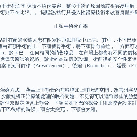
顎手術死亡率 保險不給付美容、整形手術的原因應該很容易理解
術則不在此限」。 提醒您,執行具侵入性醫療技術來改善身體外
估計有超過40萬人患有阻塞性睡眠呼吸中止症。 其中，小下巴
，藉由正顎手術的上、下顎截骨手術，將下顎骨向前拉，一方面可
an」的下巴。 任何相同的銷售物品，在市場上都會有不同的價
應慎選醫師的資格、診所的高端儀器設備、術前後的安全性來達
（Advancement）、後縮（Reduction）、延長（Elong
治療方式。 藉由上下顎骨的前移增加上呼吸道空間，改善阻塞型
，少數純矯正治療能處理的咬合問題，不見得可以達到最佳的臉型
評估來擬定包含上顎骨、下顎骨及下巴的截骨手術及咬合設定計
當下巴後縮的時候上顎會太突兀， 下顎會太縮。