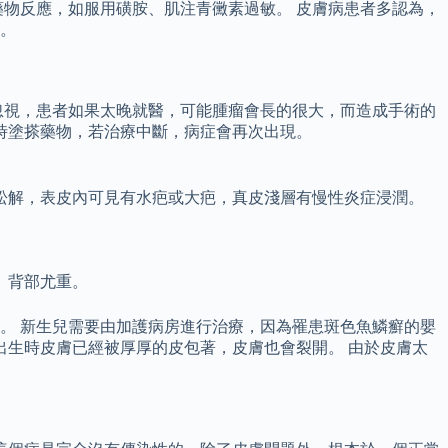
物反應，如服用磺胺、肌注青黴素過敏。 皮膚病患者多認為，
。
忽視，患者如果太晚就醫，可能腫瘤會長的很大，而造成手術的
時塗搽藥物，若治療中斷，病症會再次出現。
松解，表皮內可見有水疤或大疤，真皮淺層有慢性炎症浸潤。
、背部尤重。
。 新生兒需要由加護病房進行治療，因為罹患斑色魚鱗癬的嬰
出生時皮膚已經被厚厚的皮包著，皮膚也會裂開。 由於皮膚太