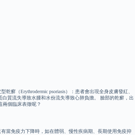
hrodermic psoriasis）：患者會出現全身皮膚發紅、
蛋白質流失導致水腫和水份流失導致心肺負擔。 臉部的乾癬，出
麼會出現這兩個臨床表徵呢？
只有當免疫力下降時，如在體弱、慢性疾病期、長期使用免疫抑