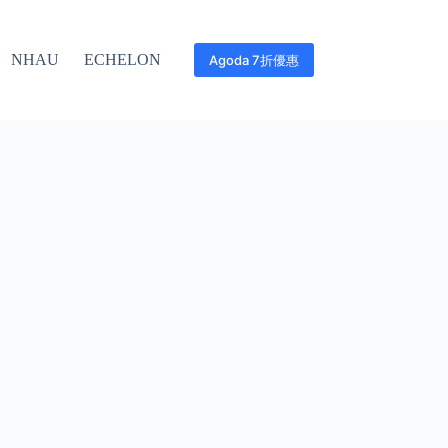
NHAU
ECHELON
Agoda 7折優惠