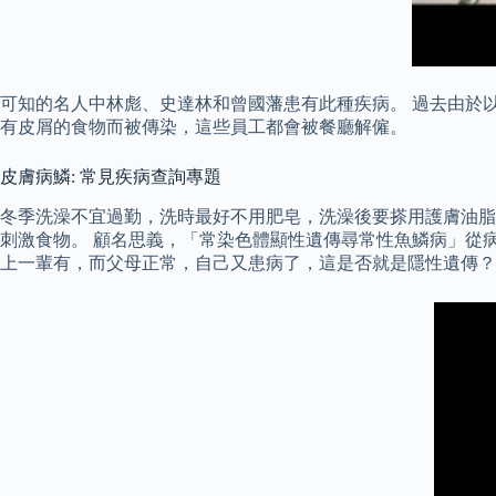
可知的名人中林彪、史達林和曾國藩患有此種疾病。 過去由於
有皮屑的食物而被傳染，這些員工都會被餐廳解僱。
皮膚病鱗: 常見疾病查詢專題
冬季洗澡不宜過勤，洗時最好不用肥皂，洗澡後要搽用護膚油脂
刺激食物。 顧名思義，「常染色體顯性遺傳尋常性魚鱗病」從
上一輩有，而父母正常，自己又患病了，這是否就是隱性遺傳？