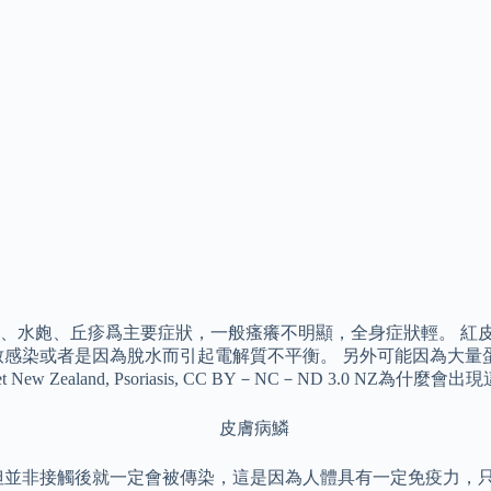
丘疹爲主要症狀，一般瘙癢不明顯，全身症狀輕。 紅皮型乾癬（Eryt
致感染或者是因為脫水而引起電解質不平衡。 另外可能因為大量
ew Zealand, Psoriasis, CC BY－NC－ND 3.0 NZ為什
但並非接觸後就一定會被傳染，這是因為人體具有一定免疫力，