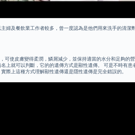
以主婦及餐飲業工作者較多，曾一度認為是他們用來洗手的清潔劑
，可使皮膚變得柔潤，鱗屑減少，並保持適當的水分和足夠的營
病名上就可以判斷，它的的遺傳方式是顯性遺傳。 可是不時有患
 實際上這種方式理解顯性遺傳還是隱性遺傳是完全錯誤的。