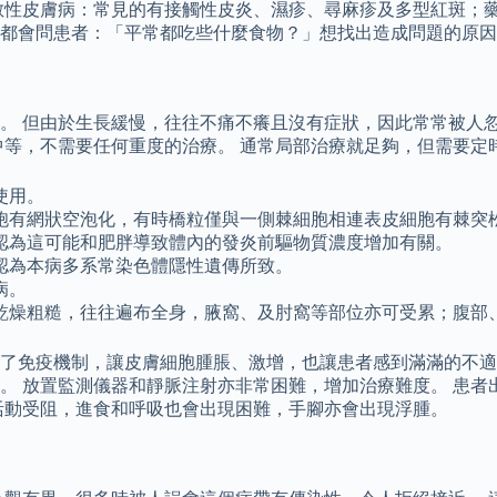
敏性皮膚病：常見的有接觸性皮炎、濕疹、尋麻疹及多型紅斑；藥
都會問患者：「平常都吃些什麼食物？」想找出造成問題的原因
。 但由於生長緩慢，往往不痛不癢且沒有症狀，因此常常被人
中等，不需要任何重度的治療。 通常局部治療就足夠，但需要定
使用。
胞有網狀空泡化，有時橋粒僅與一側棘細胞相連表皮細胞有棘突
認為這可能和肥胖導致體內的發炎前驅物質濃度增加有關。
認為本病多系常染色體隱性遺傳所致。
病。
乾燥粗糙，往往遍布全身，腋窩、及肘窩等部位亦可受累；腹部
了免疫機制，讓皮膚細胞腫脹、激增，也讓患者感到滿滿的不適
。 放置監測儀器和靜脈注射亦非常困難，增加治療難度。 患者
活動受阻，進食和呼吸也會出現困難，手腳亦會出現浮腫。