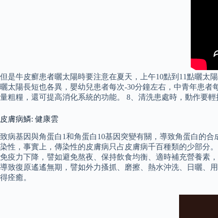
但是牛皮癬患者曬太陽時要注意在夏天，上午10點到11點曬太
曬太陽長短也各異，嬰幼兒患者每次-30分鐘左右，中青年患者
量粗糧，還可提高消化系統的功能。 8、清洗患處時，動作要
皮膚病鱗: 健康雲
致病基因與角蛋白1和角蛋白10基因突變有關，導致角蛋白的
染性，事實上，傳染性的皮膚病只占皮膚病千百種類的少部分。
免疫力下降，譬如避免熬夜、保持飲食均衡、適時補充營養素，
導致復原遙遙無期，譬如外力搔抓、磨擦、熱水沖洗、日曬、用
得痊癒。