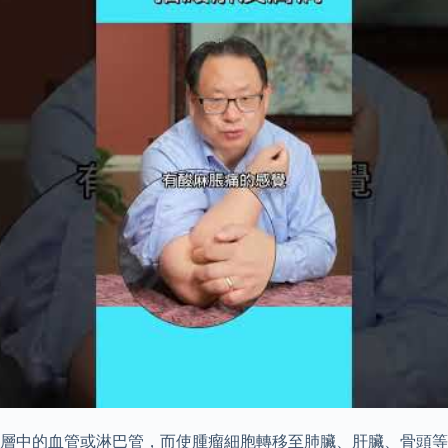
層中的血管或淋巴管，而使腫瘤細胞轉移至肺臟、肝臟、骨頭等