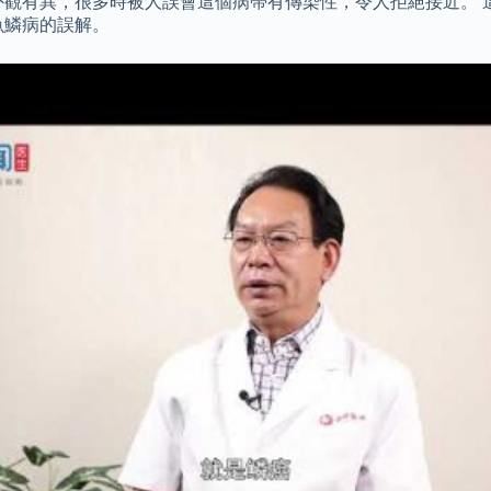
外觀有異，很多時被人誤會這個病帶有傳染性，令人拒絕接近。 
魚鱗病的誤解。