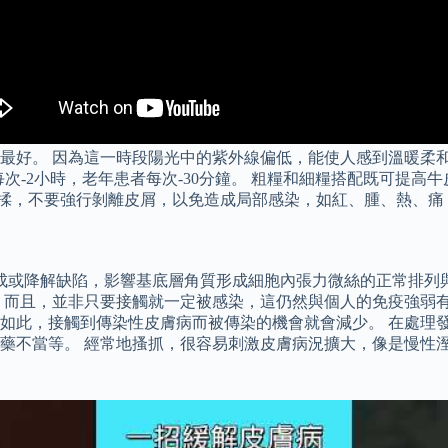
陽最好。 因為這一時段陽光中的紫外線偏低，能使人感到溫暖柔
每次-2小時，老年患者每次-30分鐘。 粗糧和細糧搭配既可提
輕揉，不要強行剝離皮屑，以免造成局部感染，如紅、腫、熱、痛
合成或降解缺陷，影響基底層角質形成細胞內張力微絲的正常排列
 而且，並非只要接觸就一定被感染，這仍然與個人的免疫強弱有
如此，接觸到傳染性皮膚病而被傳染的機會就會減少。 在處理
藥不當等。 經常地搔抓，很容易刺激皮膚病況擴大，像是慢性