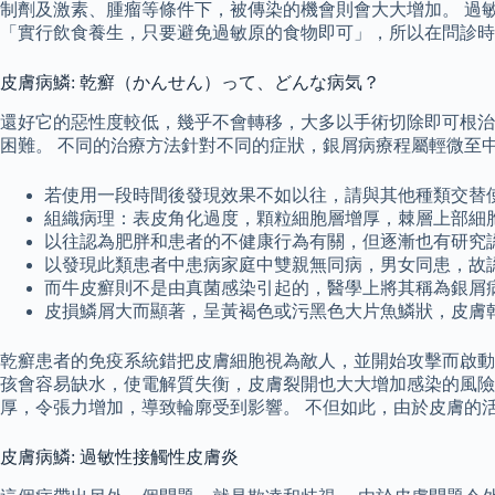
制劑及激素、腫瘤等條件下，被傳染的機會則會大大增加。 過
「實行飲食養生，只要避免過敏原的食物即可」，所以在問診時
皮膚病鱗: 乾癬（かんせん）って、どんな病気？
還好它的惡性度較低，幾乎不會轉移，大多以手術切除即可根治
困難。 不同的治療方法針對不同的症狀，銀屑病療程屬輕微至
若使用一段時間後發現效果不如以往，請與其他種類交替
組織病理：表皮角化過度，顆粒細胞層增厚，棘層上部細
以往認為肥胖和患者的不健康行為有關，但逐漸也有研究
以發現此類患者中患病家庭中雙親無同病，男女同患，故
而牛皮癬則不是由真菌感染引起的，醫學上將其稱為銀屑
皮損鱗屑大而顯著，呈黃褐色或污黑色大片魚鱗狀，皮膚
乾癬患者的免疫系統錯把皮膚細胞視為敵人，並開始攻擊而啟動
孩會容易缺水，使電解質失衡，皮膚裂開也大大增加感染的風險
厚，令張力增加，導致輪廓受到影響。 不但如此，由於皮膚的
皮膚病鱗: 過敏性接觸性皮膚炎