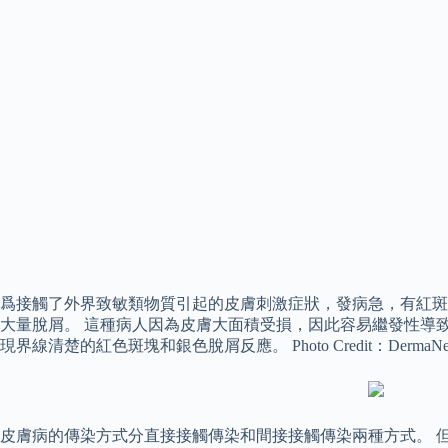
爲接觸了外界致敏類物質引起的皮膚刺激症狀，發病急，有紅斑、水皰、
大量脫屑。 這種病人因為皮膚大面積受損，因此容易繼發性導
現界線清楚的紅色斑塊和銀色脫屑反應。 Photo Credit：DermaNet N
皮膚病的傳染方式分直接接觸傳染和間接接觸傳染兩種方式。 