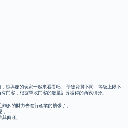
，感興趣的玩家一起來看看吧。 學徒資質不同，等級上限不
手所有門客，根據擊敗門客的數量計算獲得的商戰積分。
足夠多的財力去進行產業的擴張了。
， …
華與興旺。