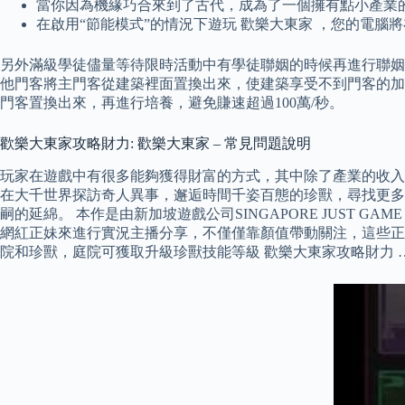
當你因為機緣巧合來到了古代，成為了一個擁有點小產業
在啟用“節能模式”的情況下遊玩 歡樂大東家 ，您的電腦
另外滿級學徒儘量等待限時活動中有學徒聯姻的時候再進行聯姻。
他門客將主門客從建築裡面置換出來，使建築享受不到門客的加
門客置換出來，再進行培養，避免賺速超過100萬/秒。
歡樂大東家攻略財力: 歡樂大東家 – 常見問題說明
玩家在遊戲中有很多能夠獲得財富的方式，其中除了產業的收入
在大千世界探訪奇人異事，邂逅時間千姿百態的珍獸，尋找更多
嗣的延綿。 本作是由新加坡遊戲公司SINGAPORE JUST G
網紅正妹來進行實況主播分享，不僅僅靠顏值帶動關注，這些正
院和珍獸，庭院可獲取升級珍獸技能等級 歡樂大東家攻略財力 