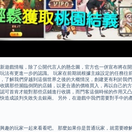
新遊戲情報，除了公開代言人的懸念圖，官方也一併宣布將在開服
玩法有更進一步的認識。 玩家在前期就根據主線設定的任務往
，了解我們穿越到這個世界之後的大概情況，創建更有利於我們
，收購那些瀕臨倒閉的店鋪，以更合適的價格買入，再以自己的
認可首肯才能對那些店鋪進行收購，而門客這個時候的作用又凸
快造成談判失敗失去銀兩。 另外，在遊戲中我們需要對手中的
興趣的玩家一起來看看吧。 那麼如果你是普通玩家，就需要瞭