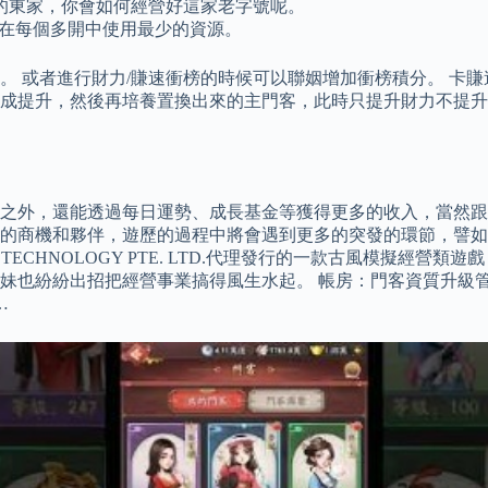
的東家，你會如何經營好這家老字號呢。
將在每個多開中使用最少的資源。
 或者進行財力/賺速衝榜的時候可以聯姻增加衝榜積分。 卡賺速
成提升，然後再培養置換出來的主門客，此時只提升財力不提升賺
之外，還能透過每日運勢、成長基金等獲得更多的收入，當然跟
的商機和夥伴，遊歷的過程中將會遇到更多的突發的環節，譬如
AME TECHNOLOGY PTE. LTD.代理發行的一款古風模
妹也紛紛出招把經營事業搞得風生水起。 帳房：門客資質升級管
…