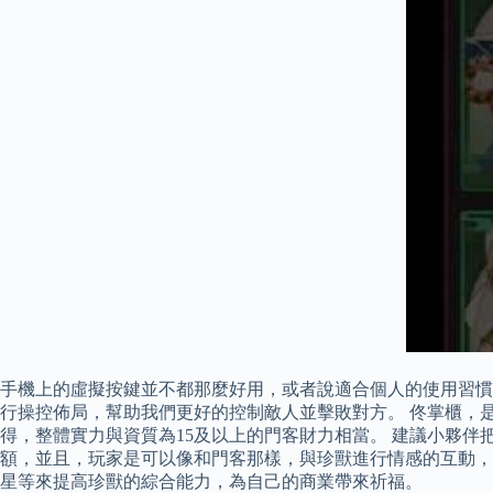
手機上的虛擬按鍵並不都那麼好用，或者說適合個人的使用習慣，
行操控佈局，幫助我們更好的控制敵人並擊敗對方。 佟掌櫃，
得，整體實力與資質為15及以上的門客財力相當。 建議小夥
額，並且，玩家是可以像和門客那樣，與珍獸進行情感的互動，
星等來提高珍獸的綜合能力，為自己的商業帶來祈福。