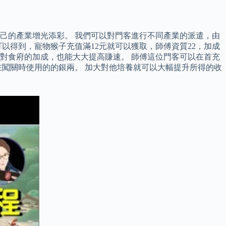
己的產業增光添彩。 我們可以對門客進行不同產業的派遣，由
以得到，寵物猴子充值滿12元就可以獲取，師傅資質22，加成
對食府的加成，也能大大提高賺速。 師傅這位門客可以在首充
在闖關時使用的的銀兩。 加大對他培養就可以大幅提升所得的收