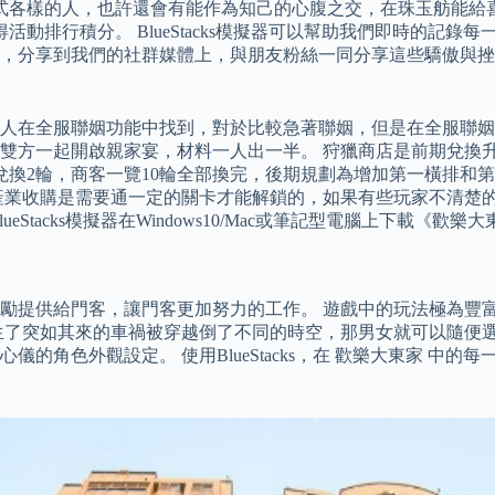
各式各樣的人，也許還會有能作為知己的心腹之交，在珠玉舫能給
動排行積分。 BlueStacks模擬器可以幫助我們即時的記
享到我們的社群媒體上，與朋友粉絲一同分享這些驕傲與挫敗。 Bl
人在全服聯姻功能中找到，對於比較急著聯姻，但是在全服聯姻
雙方一起開啟親家宴，材料一人出一半。 狩獵商店是前期兌換
兌換2輪，商客一覽10輪全部換完，後期規劃為增加第一橫排和
產業收購是需要通一定的關卡才能解鎖的，如果有些玩家不清楚
tacks模擬器在Windows10/Mac或筆記型電腦上下載《歡
勵提供給門客，讓門客更加努力的工作。 遊戲中的玩法極為豐
生了突如其來的車禍被穿越倒了不同的時空，那男女就可以隨便
角色外觀設定。 使用BlueStacks，在 歡樂大東家 中的