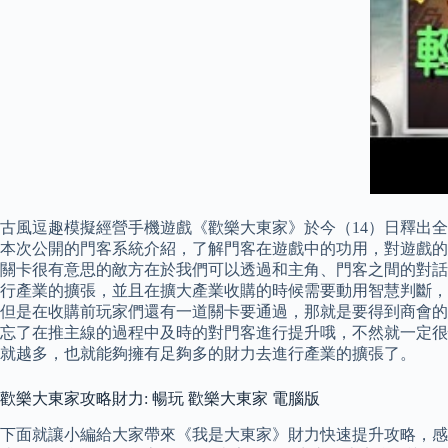
古風逗趣模擬經營手機遊戲《歡樂大東家》於今（14）日釋出全
本次公開的門客系統介紹，了解門客在遊戲中的功用，對遊戲的
關卡很有意思的敵方在於我們可以透過和主角、門客之間的對話
行產業的擴張，並且在擴大產業收購的時候需要動用智慧判斷
但是在收購前玩家們還有一道關卡要通過，那就是要得到商會的
忘了在推主線的過程中及時的對門客進行提升哦，不然就一定很
就越多，也就能夠擁有足夠多的財力去進行產業的擴張了。
歡樂大東家攻略財力: 暢玩 歡樂大東家 電腦版
下面就讓小編給大家帶來《我是大東家》財力快速提升攻略，感