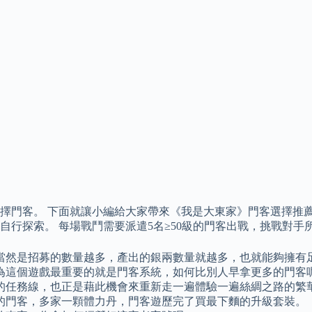
擇門客。 下面就讓小編給大家帶來《我是大東家》門客選擇推薦
自行探索。 每場戰鬥需要派遣5名≥50級的門客出戰，挑戰對
當然是招募的數量越多，產出的銀兩數量就越多，也就能夠擁有
為這個遊戲最重要的就是門客系統，如何比別人早拿更多的門客呢
的任務線，也正是藉此機會來重新走一遍體驗一遍絲綢之路的繁
到的門客，多家一顆體力丹，門客遊歷完了買最下麵的升級套裝。