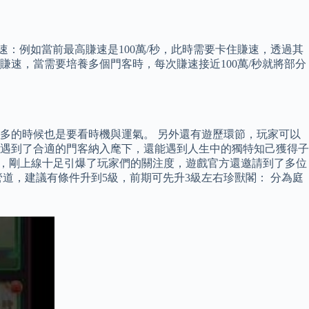
：例如當前最高賺速是100萬/秒，此時需要卡住賺速，透過其
速，當需要培養多個門客時，每次賺速接近100萬/秒就將部分
多的時候也是要看時機與運氣。 另外還有遊歷環節，玩家可以
遇到了合適的門客納入麾下，還能遇到人生中的獨特知己獲得子
擬經營類遊戲，剛上線十足引爆了玩家們的關注度，遊戲官方還邀請到了多位
道，建議有條件升到5級，前期可先升3級左右珍獸閣： 分為庭