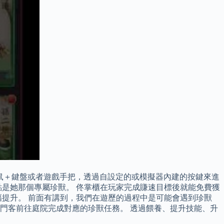
用滑鼠＋鍵盤或者遊戲手把，透過自設定的或模擬器內建的按鍵來進
點是她那個專屬珍獸。 佟掌櫃在玩家完成賺速目標後就能免費獲
幅提升。 前面有講到，我們在遊歷的過程中是可能會遇到珍獸
門客前往庭院完成對應的珍獸任務。 透過餵養、提升技能、升