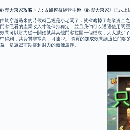
歡樂大東家攻略財力: 古風模擬經營手遊《歡樂大東家》正式上線
由於穿越過來的時候就已經是小老闆了，就省略掉了創業資金之
門客照看的產業收入才能保持穩定，並且我們可以透過使用閱歷
效果可以財力從一開始就與其他門客拉開一個檔次，大大減少了
中得到，其資質非常高，可達22。 資質的加成效果讓這位門
益，是遊戲前期撐起財力的最佳選擇。