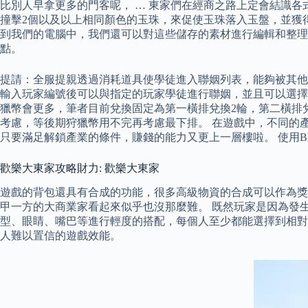
比別人早拿更多的門客呢， … 東家們在經商之路上定會結識
撞擊2個以及以上相同顏色的玉珠，來促使玉珠落入玉盤，並獲得活
到我們的電腦中，我們還可以對這些儲存的素材進行編輯和整理，分
點。
提請：全服提親透過消耗道具使學徒進入聯姻列表，能夠被其他
輸入玩家編號後可以與指定的玩家學徒進行聯姻，並且可以選擇
獵幣會更多，筆者目前兌換固定為第一橫排兌換2輪，第二橫排
考慮，等後期狩獵幣用不完再考慮最下排。 在遊戲中，不同的
只要滿足解鎖產業的條件，賺錢的能力又更上一層樓啦。 使用BlueS
歡樂大東家攻略財力: 歡樂大東家
遊戲的背包還具有合成的功能，很多高級物資的合成可以作為獎
甲一方的大商業家看起來似乎也沒那麼難。 既然玩家是因為發
型、眼睛、嘴巴等進行輕度的搭配，每個人至少都能選擇到相對心儀的
人難以置信的遊戲效能。