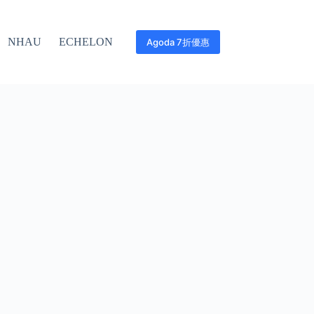
NHAU
ECHELON
Agoda 7折優惠