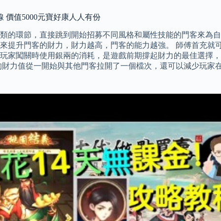
 價值5000元寶好康人人有份
類的環節，直接跳到開始招募不同風格和屬性技能的門客來為自
來提升門客的財力，財力越高，門客的能力越強。 師傅首充就可
玩家闖關時使用銀兩的消耗，是遊戲前期撐起財力的最佳選擇，
客的財力值從一開始與其他門客拉開了一個檔次，還可以減少玩家