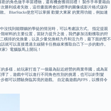
喜歡的角色做手串當禮物，還有機會獲得回禮！ 製作手串要藉由
錄每一次勝利或者失敗，這些畫面將會以標準的圖像或影片格式儲存
ueStacks使您可以掌握 歡樂大東家 的實用功能，例如連
中沒找到能聯姻的學徒的情況時，可以考慮該方式。 指定提親
升階材料的主要位置，當財力提升之後，我們參加活動獲取的狩
第二橫排的兌換量，以及少量兌換精力丹和活力丹，最下面的暫不
的話就可以直接透過主線關卡任務線來獲取自己下一步的動作。
樂大東家》電腦版馬上開玩！
富的多樣，給玩家打造了一個最為貼近經營的商業帝國，成為富
選擇了，遊戲中可以進行不同角色性別的挑選，也可以針對髮
每一步都可以體驗身臨其境的遊戲。 自定義遊戲內FPS，以獲得令