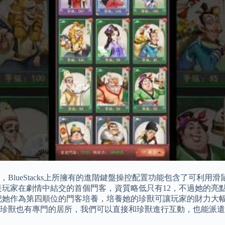
BlueStacks上所擁有的進階鍵盤操控配置功能包含了可利
是玩家在劇情中結交的首個門客，資質略低只有12，不過她的亮
伴把她作為第四順位的門客培養，培養她的珍獸可讓玩家的財力大
珍獸也有專門的居所，我們可以直接和珍獸進行互動，也能派遣