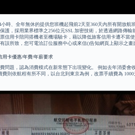
4小時、全年無休的提供您班機起飛前2天至360天內所有開放航
護，採用業界標準之256位元SSL 加密技術，於透過網路傳
票信用卡陪同搭機者至機場驗卡，藉以降低旅客信用卡遭不當使
有誤所致，您可電洽訂位服務中心或來信()告知網頁上顯示之
 Cash信用卡優惠/年費/年薪要求
問題，認為消費模式在新常態下出現變化。 例如去年消委會收到
則依航程有所不同，以台北到東京為例，改票手續費為 1000元，而