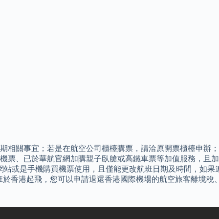
期相關事宜；若是在航空公司櫃檯購票，請洽原開票櫃檯申辦；若
機票、已於華航官網加購親子臥艙或高鐵車票等加值服務，且加
航網站或是手機購買機票使用，且僅能更改航班日期及時間，如果
的去程航班於香港起飛，您可以申請退還香港國際機場的航空旅客離