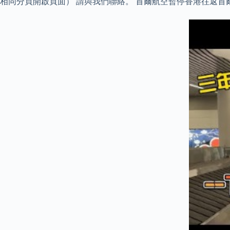
相同分頁開啟頁面） 請與我們聯絡。 首爾航空暫停香港往返首爾（仁