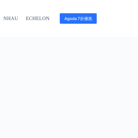
NHAU
ECHELON
Agoda 7折優惠