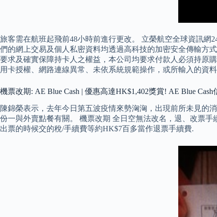
旅客需在航班起飛前48小時前進行更改。 立榮航空全球資訊網2
們的網上交易及個人私密資料均透過高科技的加密安全傳輸方式保
要求及確實保障持卡人之權益，本公司均要求付款人必須持原購
用卡授權、網路連線異常、未依系統規範操作，或所輸入的資料
機票改期: AE Blue Cash | 優惠高達HK$1,402獎賞! AE Blue
陳錦榮表示，去年今日第五波疫情來勢洶洶，出現前所未見的消費
份一與外賣點餐有關。 機票改期 全日空無法改名，退、改票手續費
出票的時候交的稅/手續費等約HK$7百多當作退票手續費.