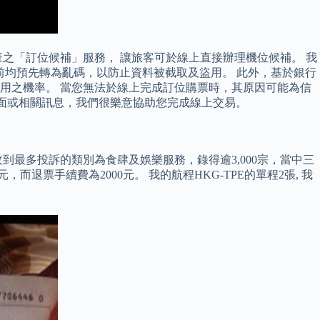
班之「訂位候補」服務， 讓旅客可於線上直接辦理機位候補。 我
輸前均預先轉為亂碼，以防止資料被截取及盜用。 此外，基於銀行
用之機率。 當您無法於線上完成訂位購票時，其原因可能為信
畫面或相關訊息，我們很樂意協助您完成線上交易。
最多投訴的類別為食肆及娛樂服務，錄得逾3,000宗，當中三
退票手續費為2000元。 我的航程HKG-TPE的單程2張, 我