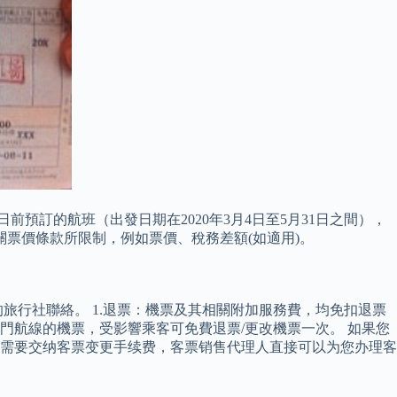
前預訂的航班（出發日期在2020年3月4日至5月31日之間），
關票價條款所限制，例如票價、稅務差額(如適用)。
旅行社聯絡。 1.退票：機票及其相關附加服務費，均免扣退票
香港/澳門航線的機票，受影響乘客可免費退票/更改機票一次。 如果您
需要交纳客票变更手续费，客票销售代理人直接可以为您办理客