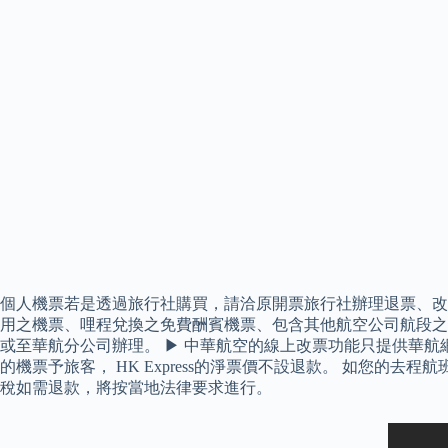
個人機票若是透過旅行社購買，請洽原開票旅行社辦理退票、改
用之機票、哩程兌換之免費酬賓機票、包含其他航空公司航段之
或至華航分公司辦理。 ▶ 中華航空的線上改票功能只提供華
的機票予旅客， HK Express的淨票價不設退款。 如您
稅如需退款，將按當地法律要求進行。