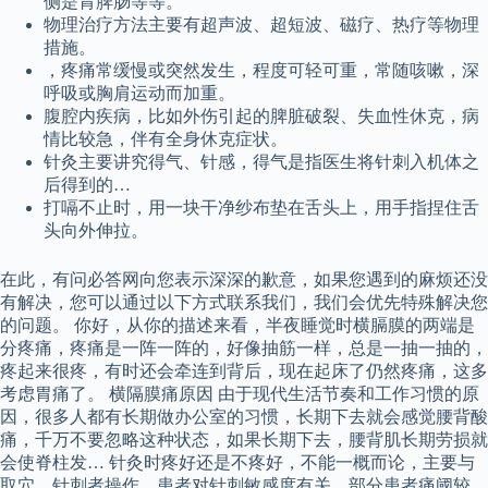
侧是胃脾肠等等。
物理治疗方法主要有超声波、超短波、磁疗、热疗等物理
措施。
，疼痛常缓慢或突然发生，程度可轻可重，常随咳嗽，深
呼吸或胸肩运动而加重。
腹腔内疾病，比如外伤引起的脾脏破裂、失血性休克，病
情比较急，伴有全身休克症状。
针灸主要讲究得气、针感，得气是指医生将针刺入机体之
后得到的…
打嗝不止时，用一块干净纱布垫在舌头上，用手指捏住舌
头向外伸拉。
在此，有问必答网向您表示深深的歉意，如果您遇到的麻烦还没
有解决，您可以通过以下方式联系我们，我们会优先特殊解决您
的问题。 你好，从你的描述来看，半夜睡觉时横膈膜的两端是
分疼痛，疼痛是一阵一阵的，好像抽筋一样，总是一抽一抽的，
疼起来很疼，有时还会牵连到背后，现在起床了仍然疼痛，这多
考虑胃痛了。 横隔膜痛原因 由于现代生活节奏和工作习惯的原
因，很多人都有长期做办公室的习惯，长期下去就会感觉腰背酸
痛，千万不要忽略这种状态，如果长期下去，腰背肌长期劳损就
会使脊柱发… 针灸时疼好还是不疼好，不能一概而论，主要与
取穴、针刺者操作、患者对针刺敏感度有关，部分患者痛阈较