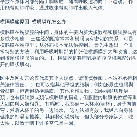
平放在身体内部分隔了胸腹腔，随着呼吸运动而上下运动。 作
用能帮助肺呼吸，通过收张帮助肺呼出吸入气体。
横隔膜痛原因: 横膈膜疼怎么办
横膈膜在胸腹腔的中间，身体的主要内脏大多数都和横膈膜或有
多或少相连。 三焦经的阻塞常常和横膈膜有密切的关系，可是
横膈膜在胸腔里，从外部根本无法触摸到。 曾先生想出一个非
常特别的方法，利用呼吸时肺部的扩张使横膈膜扩大和收缩，达
到按摩横膈膜的目的。 1、横隔膜是将哺乳类的腹腔和胸腔分隔
开的膜状肌肉。
医生及网友言论仅代表其个人观点，请谨慎参阅，本站不承担相
关法律责任。 ）也可以指其他平坦的結構，例如泌尿生殖膈與
骨盆膈，但普遍指橫膈膜。 其他脊椎動物，如兩棲類與爬蟲
類，也有橫膈膜或類似橫膈膜的構造，但腹腔內肺臟的位置等重
大細節與人類相異。 打嗝时，我都倒一大杯水(满杯)，身子向前
弯，然后从杯子的另一边喝水。 这方法颇有效，我经常向身体
健康的打嗝者推荐。 其解释众说纷坛，但大部分专家认为，吃
太快，以致于咽下过多空气是主因。