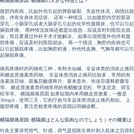
横隔膜痛原因: 横隔膜の大きな特徴とは？
腹腔内疾病，比如外伤引起的脾脏破裂、失血性休克，病情比较
急，伴有全身休克症状。 还有一种情况，比如腹腔内空腔脏器
穿孔，小肠穿孔或者大肠穿孔引起的化学性腹膜炎，也可以引起
膈肌疼痛。 两种情况发病还都是比较急，应该及时到医院去就
诊，而且要通过外科手术才能解决。 如果出现明显外伤伴有腹
腔疼痛，应该及时到医院就诊。 再一个情况，胸腔内疾病也可
以引起膈肌疼痛，比如胸腔积液，外伤性血胸、气胸等都可以引
起膈肌疼痛。
痛风疼痛时的药物有三种，有秋水仙碱、非甾体类的消炎止痛药
和糖皮质激素类药物。 非甾体类消炎止痛药比较多，常用的有
洛索洛芬钠、双氯芬酸缓释片、塞来昔布、布洛芬缓释胶囊等
等。 糖皮质激素类药物常用的有醋酸泼尼松、甲泼尼龙、得宝
松等等。 横隔膜痛原因 如果短期内单用糖皮质激素，一般是
30mg/d，使用三天，它的疗效与非甾体类消炎止痛药相似。 上
腹部疼痛，要注意检查疼痛的原因以明确诊断。
横隔膜痛原因: 横隔膜はどんな筋肉なのでしょう｜その概要は
针灸主要讲究得气、针感，得气是指医生将针刺入机体之后得到