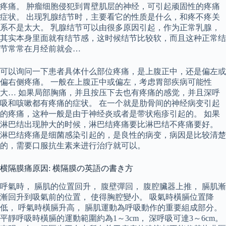
疼痛。 肿瘤细胞侵犯到胃壁肌层的神经，可引起顽固性的疼痛
症状。 出现乳腺结节时，主要看它的性质是什么，和疼不疼关
系不是太大。 乳腺结节可以由很多原因引起，作为正常乳腺，
其实本身里面就有结节感，这时候结节比较软，而且这种正常结
节常常在月经前就会…
可以询问一下患者具体什么部位疼痛，是上腹正中，还是偏左或
偏右侧疼痛。 一般在上腹正中或偏左，考虑胃部疾病可能性
大… 如果局部胸痛，并且按压下去也有疼痛的感觉，并且深呼
吸和咳嗽都有疼痛的症状。 在一个就是肋骨间的神经病变引起
的疼痛，这种一般是由于神经炎或者是带状疱疹引起的。 如果
淋巴结出现肿大的时候，淋巴结疼痛要比淋巴结不疼痛要好。
淋巴结疼痛是细菌感染引起的，是良性的病变，病因是比较清楚
的，需要口服抗生素来进行治疗就可以。
横隔膜痛原因: 横隔膜の英語の書き方
呼氣時， 膈肌的位置回升， 腹壁彈回， 腹腔臟器上推， 膈肌漸
漸回升到吸氣前的位置， 使得胸腔變小。 吸氣時橫膈位置降
低， 呼氣時橫膈升高， 膈肌運動為呼吸動作的重要組成部分。
平靜呼吸時橫膈的運動範圍約為1～3cm， 深呼吸可達3～6cm。