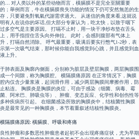
的… 对人类以外的某些动物而言，橫膈膜不是完全至關重要
的；舉例而言，牛在橫膈膜喪失功能的情況下仍可安然無恙的生
存，只要避免對氧氣代謝需求過大。 从迷信的角度来看,这就说
明有人在说你的坏话,但大部分专家认为，吃太快，以致于咽下
过多空气是主要原因。 打嗝不止时，用一块干净纱布垫在舌头
上，用手指捏住舌头向外伸拉。 此时，会感到腹部有气体上
升，打嗝自然消除。 呼气最重要，吸满后要实行憋气1-2秒，表
示第一次吸气结束，那时候你能自我感觉到心跳，并且感觉到血
液上升。
于肺表面及胸廓内侧面，分别称为脏层及壁层胸膜，两层胸膜围
成一个间隙，称为胸膜腔。 横隔膜痛原因 在正常情况下，胸膜
腔内仅含少量浆液，起润滑作用，减少两层胸膜间摩擦作用，防
止粘连。 胸膜炎是胸膜的炎症，可由于感染（细菌、病毒、霉
菌、阿米巴、肺吸虫等）、肿瘤、变态反应、化学性和创伤性等
多种疾病所引起。 在细菌感染所致的胸膜炎中，结核菌性胸膜
炎是最常见的一种胸膜炎，本节着重叙述结核性胸膜炎。
横隔膜痛原因: 橫膈膜、呼吸和疼痛
良性肿瘤和多数恶性肿瘤患者起初不会出现疼痛症状，尤为早期