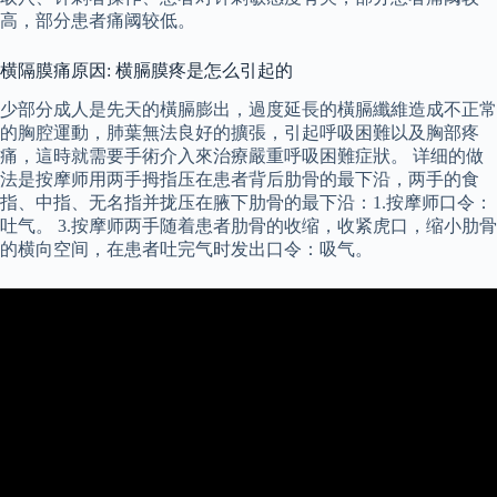
高，部分患者痛阈较低。
横隔膜痛原因: 横膈膜疼是怎么引起的
少部分成人是先天的橫膈膨出，過度延長的橫膈纖維造成不正常
的胸腔運動，肺葉無法良好的擴張，引起呼吸困難以及胸部疼
痛，這時就需要手術介入來治療嚴重呼吸困難症狀。 详细的做
法是按摩师用两手拇指压在患者背后肋骨的最下沿，两手的食
指、中指、无名指并拢压在腋下肋骨的最下沿：1.按摩师口令：
吐气。 3.按摩师两手随着患者肋骨的收缩，收紧虎口，缩小肋骨
的横向空间，在患者吐完气时发出口令：吸气。