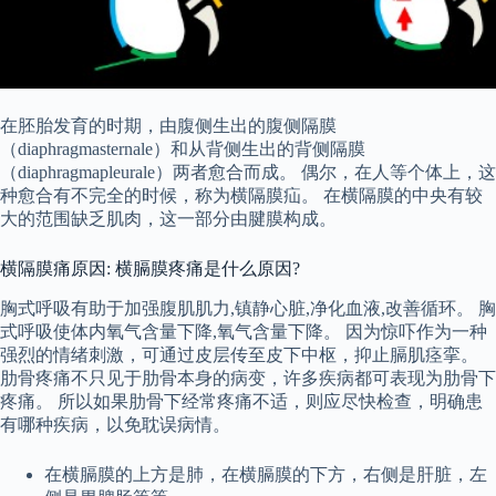
在胚胎发育的时期，由腹侧生出的腹侧隔膜
（diaphragmasternale）和从背侧生出的背侧隔膜
（diaphragmapleurale）两者愈合而成。 偶尔，在人等个体上，这
种愈合有不完全的时候，称为横隔膜疝。 在横隔膜的中央有较
大的范围缺乏肌肉，这一部分由腱膜构成。
横隔膜痛原因: 横膈膜疼痛是什么原因?
胸式呼吸有助于加强腹肌肌力,镇静心脏,净化血液,改善循环。 胸
式呼吸使体内氧气含量下降,氧气含量下降。 因为惊吓作为一种
强烈的情绪刺激，可通过皮层传至皮下中枢，抑止膈肌痉挛。
肋骨疼痛不只见于肋骨本身的病变，许多疾病都可表现为肋骨下
疼痛。 所以如果肋骨下经常疼痛不适，则应尽快检查，明确患
有哪种疾病，以免耽误病情。
在横膈膜的上方是肺，在横膈膜的下方，右侧是肝脏，左