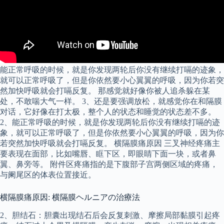
能正常呼吸的时候，就是你发现两轮后你没有继续打嗝的迹象，
就可以正常呼吸了，但是你依然要小心翼翼的呼吸，因为你若突
然加快呼吸就会打嗝反复。 那感觉就好像你被人追杀躲在某
处，不敢喘大气一样。 3、还是要强调放松，就感觉你在和隔膜
对话，它好像在打太极，整个人的状态和睡觉的状态差不多。
2、能正常呼吸的时候，就是你发现两轮后你没有继续打嗝的迹
象，就可以正常呼吸了，但是你依然要小心翼翼的呼吸，因为你
若突然加快呼吸就会打嗝反复。 横隔膜痛原因 三叉神经疼痛主
要表现在面部，比如嘴唇、眶下区，即眼睛下面一块，或者鼻
翼、鼻旁等。 附件区疼痛指的是下腹部子宫两侧区域的疼痛，
与阑尾区的体表位置接近。
横隔膜痛原因: 横隔膜ヘルニアの治療法
2、胆结石：胆囊出现结石后会反复刺激、摩擦局部黏膜引起疼