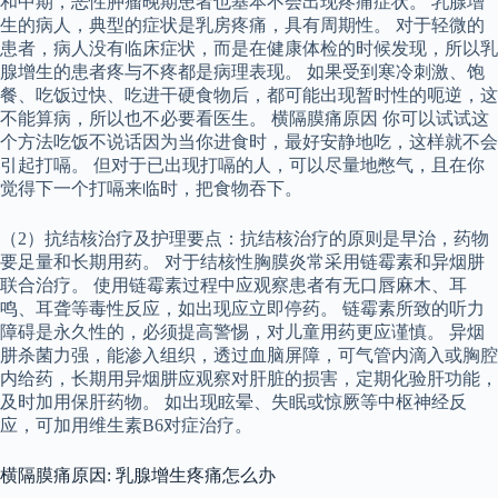
和中期，恶性肿瘤晚期患者也基本不会出现疼痛症状。 乳腺增
生的病人，典型的症状是乳房疼痛，具有周期性。 对于轻微的
患者，病人没有临床症状，而是在健康体检的时候发现，所以乳
腺增生的患者疼与不疼都是病理表现。 如果受到寒冷刺激、饱
餐、吃饭过快、吃进干硬食物后，都可能出现暂时性的呃逆，这
不能算病，所以也不必要看医生。 横隔膜痛原因 你可以试试这
个方法吃饭不说话因为当你进食时，最好安静地吃，这样就不会
引起打嗝。 但对于已出现打嗝的人，可以尽量地憋气，且在你
觉得下一个打嗝来临时，把食物吞下。
（2）抗结核治疗及护理要点：抗结核治疗的原则是早治，药物
要足量和长期用药。 对于结核性胸膜炎常采用链霉素和异烟肼
联合治疗。 使用链霉素过程中应观察患者有无口唇麻木、耳
鸣、耳聋等毒性反应，如出现应立即停药。 链霉素所致的听力
障碍是永久性的，必须提高警惕，对儿童用药更应谨慎。 异烟
肼杀菌力强，能渗入组织，透过血脑屏障，可气管内滴入或胸腔
内给药，长期用异烟肼应观察对肝脏的损害，定期化验肝功能，
及时加用保肝药物。 如出现眩晕、失眠或惊厥等中枢神经反
应，可加用维生素B6对症治疗。
横隔膜痛原因: 乳腺增生疼痛怎么办