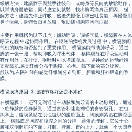
緩解方法：建議脖子與雙手往後仰，或轉身等反向的放鬆動作，
以幫助身體放鬆，同時應立刻就醫，找出胸悶痛真正原因。 緩
解方法：建議先停止呼吸，然後先慢慢用嘴巴吐長氣，再慢慢用
鼻子吸氣，身體會跟著放鬆，幫助緩和胸悶胸痛症狀。
主要作用概括为以下几点：辅助呼吸，调畅气机，横隔膜在人体
呼吸过程 中起协同作用。 在呕逆的病机发展过程 中，横隔膜间
气机的顺畅与否起到了重要作用。 横隔膜能帮助肺呼吸，通过
膈的一张一弛，帮助肺吸入呼出气体。 横隔膜除在呼吸运动时
有作用外，在排便、呕吐时可以增加腹压。 隔神经的运动纤维
支配隔肌,感觉纤维分布于胸膜、心包、隔下面的部分腹膜。 一
般认为,右隔神经的感觉纤维尚分布到肝、胆囊和肝外胆道的浆
膜。
横隔膜痛原因: 乳腺结节疼好还是不疼好
在横隔膜上，还可见到通过主动脉和胸导管的主动脉裂孔，通过
下腔静脉的腔静脉孔，通过食管和迷走神经的食管裂孔。 在组
织学上，腹膜紧贴在肌性组织的腹腔面上，胸膜则紧贴在胸腔面
上。 横隔膜是胸腔和腹腔之间的分隔，通俗的理解，它位于心
脏和双侧肺脏的下面，肝脏、脾脏、胃的上方，就像一个大圆盘