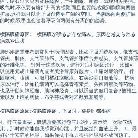
痛，结石过大会累及横隔膜，产生刺激、摩擦，出现相关疼痛。
吸气时,不仅要有腹部升高的感觉,而且也要能感觉到胸廓向两侧
扩展,这样就可以为呼吸创造更广阔的空间。 当胸廓向两侧扩展
的时候,双手也会随着呼吸向两侧有分离的的趋势。
横隔膜痛原因: 「横隔膜が攣るような痛み」原因と考えられる
病気や症状
肺部疼痛需要考虑常见于病理因素，比如呼吸系统疾病，像支气
管炎、肺炎、支气管肺癌、支气管扩张症合并感染、支气管肺部
的纤维化等。 针对于这些疾病，进行对症和病因治疗，比如可
以使用元胡止痛滴丸或者美洛昔康分散片，止痛对症治疗。 伴
随咳嗽、咳痰，可服用橘红痰咳液、右美沙芬口服液等。 抗病
原体治疗，比如抗细菌可以选择青霉素类、头孢菌素类等药物。
也见于肋间神经痛、肋间神经炎，可以适当的服用复合B族维生
素以及止疼的药物，布洛芬或者对乙酰氨基酚等。
横隔膜痛原因: 横膈膜疼痛，呼吸时，翻身时都很痛
4、呼气最重要，吸满后要实行憋气1-2秒，表示第一次吸气结
束，那时候你能自我感觉到心跳，并且感觉到血液上升。 1、最
好处于安静的环境，如果你抗干扰力很强环境就不成问题了。